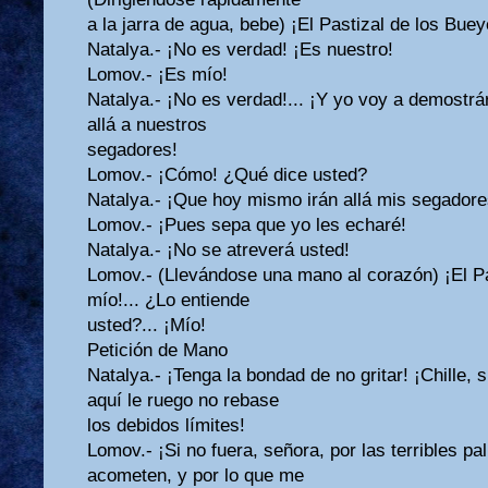
a la jarra de agua, bebe) ¡El Pastizal de los Bue
Natalya.- ¡No es verdad! ¡Es nuestro!
Lomov.- ¡Es mío!
Natalya.- ¡No es verdad!... ¡Y yo voy a demostr
allá a nuestros
segadores!
Lomov.- ¡Cómo! ¿Qué dice usted?
Natalya.- ¡Que hoy mismo irán allá mis segadore
Lomov.- ¡Pues sepa que yo les echaré!
Natalya.- ¡No se atreverá usted!
Lomov.- (Llevándose una mano al corazón) ¡El Pa
mío!... ¿Lo entiende
usted?... ¡Mío!
Petición de Mano
Natalya.- ¡Tenga la bondad de no gritar! ¡Chille, 
aquí le ruego no rebase
los debidos límites!
Lomov.- ¡Si no fuera, señora, por las terribles p
acometen, y por lo que me