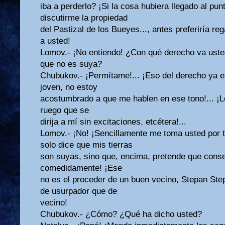
iba a perderlo? ¡Si la cosa hubiera llegado al pu
discutirme la propiedad
del Pastizal de los Bueyes..., antes preferiría re
a usted!
Lomov.- ¡No entiendo! ¿Con qué derecho va uste
que no es suya?
Chubukov.- ¡Permítame!... ¡Eso del derecho ya e
joven, no estoy
acostumbrado a que me hablen en ese tono!... ¡Le
ruego que se
dirija a mí sin excitaciones, etcétera!...
Lomov.- ¡No! ¡Sencillamente me toma usted por to
solo dice que mis tierras
son suyas, sino que, encima, pretende que conser
comedidamente! ¡Ese
no es el proceder de un buen vecino, Stepan Step
de usurpador que de
vecino!
Chubukov.- ¿Cómo? ¿Qué ha dicho usted?