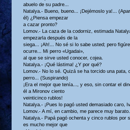
abuelo de su padre...
Natalya.- Bueno, bueno... ¡Dejémoslo ya!... (Ap
él) ¿Piensa empezar
a cazar pronto?
Lomov.- La caza de la codorniz, estimada Natal
empezarla después de la
siega... ¡Ah!... No sé si lo sabe usted; pero figú
ocurre... Mi perro «Ugadai»,
al que se sirve usted conocer, cojea.
Natalya.- ¡Qué lástima! ¿Y por qué?
Lomov.- No lo sé. Quizá se ha torcido una pata, 
perro... (Suspirando)
¡Era el mejor que tenía..., y eso, sin contar el di
él a Mironov ciento
veinticinco rublos!
Natalya.- ¡Pues lo pagó usted demasiado caro, Iv
Lomov.- A mí, en cambio, me parece muy barato. 
Natalya.- Papá pagó ochenta y cinco rublos por su
es mucho mejor que