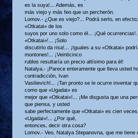
es la suya!... Además, es
más viejo y más feo que un percherón.
Lomov.- ¿Que es viejo?... Podrá serlo, en efecto
«Otkatai» de los
suyos por uno solo como él... ¡Qué ocurrencias!.
«Otkatai»!... ¡Solo
discutirlo da risa!... ¡Iguales a su «Otkatai» podr
montones!... ¡Veinticinco
rublos resultaría un precio altísimo para él!
Natalya.- ¡Parece enteramente que lleva usted ho
contradicción, Ivan
Vasilievich!... ¡Tan pronto se le ocurre inventar 
como que «Ugadai» es
mejor que «Otkatai»!... ¡Me disgusta que una pers
que piensa, y usted
sabe perfectamente que «Otkatai» es cien veces 
«Ugadai»!... ¿Por qué,
entonces, decir otra cosa?
Lomov.- Veo, Natalya Stepanovna, que me tiene u