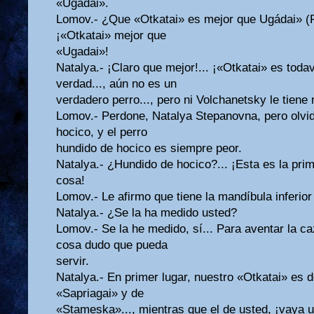
«Ugadai».
Lomov.- ¿Que «Otkatai» es mejor que Ugádai» (Rí
¡«Otkatai» mejor que
«Ugadai»!
Natalya.- ¡Claro que mejor!... ¡«Otkatai» es todav
verdad..., aún no es un
verdadero perro..., pero ni Volchanetsky le tiene 
Lomov.- Perdone, Natalya Stepanovna, pero olvi
hocico, y el perro
hundido de hocico es siempre peor.
Natalya.- ¿Hundido de hocico?... ¡Esta es la pri
cosa!
Lomov.- Le afirmo que tiene la mandíbula inferior
Natalya.- ¿Se la ha medido usted?
Lomov.- Se la he medido, sí... Para aventar la c
cosa dudo que pueda
servir.
Natalya.- En primer lugar, nuestro «Otkatai» es d
«Sapriagai» y de
«Stameska»..., mientras que el de usted, ¡vaya u