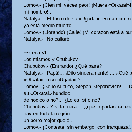
Lomov.- ¡Cien mil veces peor! ¡Muera «Otkatai»! ¡
mi hombro!...
Natalya.- ¡El tonto de su «Ugadai», en cambio, n
ya está medio muerto!
Lomov.- (Llorando) ¡Calle! ¡Mi corazón está a pun
Natalya.- ¡No callaré!
Escena VII
Los mismos y Chubukov
Chubukov.- (Entrando) ¿Qué pasa?
Natalya.- ¡Papá!... ¡Dilo sinceramente! ... ¿Qué 
«Otkatai» o su «Ugadai»?
Lomov.- ¡Se lo suplico, Stepan Stepanovich!... ¡
su «Otkatai» hundido
de hocico o no?... ¿Lo es, sí o no?
Chubukov.- Y si lo fuera..., ¿qué importancia tend
hay en toda la región
un perro mejor que él.
Lomov.- ¡Conteste, sin embargo, con franqueza!.