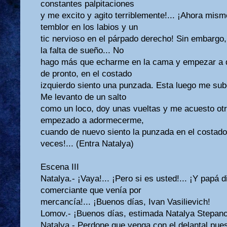
constantes palpitaciones
y me excito y agito terriblemente!... ¡Ahora mism
temblor en los labios y un
tic nervioso en el párpado derecho! Sin embargo
la falta de sueño... No
hago más que echarme en la cama y empezar a 
de pronto, en el costado
izquierdo siento una punzada. Esta luego me sub
Me levanto de un salto
como un loco, doy unas vueltas y me acuesto ot
empezado a adormecerme,
cuando de nuevo siento la punzada en el costado.
veces!... (Entra Natalya)
Escena III
Natalya.- ¡Vaya!... ¡Pero si es usted!... ¡Y papá
comerciante que venía por
mercancía!... ¡Buenos días, Ivan Vasilievich!
Lomov.- ¡Buenos días, estimada Natalya Stepan
Natalya.- Perdone que venga con el delantal puest