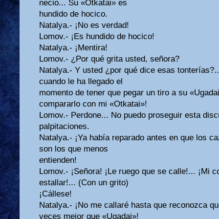
necio... Su «Otkatai» es
hundido de hocico.
Natalya.- ¡No es verdad!
Lomov.- ¡Es hundido de hocico!
Natalya.- ¡Mentira!
Lomov.- ¿Por qué grita usted, señora?
Natalya.- Y usted ¿por qué dice esas tonterías?..
cuando le ha llegado el
momento de tener que pegar un tiro a su «Ugadai
compararlo con mi «Otkatai»!
Lomov.- Perdone... No puedo proseguir esta disc
palpitaciones.
Natalya.- ¡Ya había reparado antes en que los c
son los que menos
entienden!
Lomov.- ¡Señora! ¡Le ruego que se calle!... ¡Mi 
estallar!... (Con un grito)
¡Cállese!
Natalya.- ¡No me callaré hasta que reconozca qu
veces mejor que «Ugadai»!