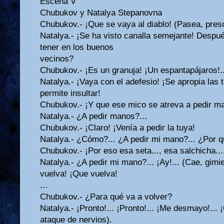
Escena V
Chubukov y Natalya Stepanovna
Chubukov.- ¡Que se vaya al diablo! (Pasea, preso
Natalya.- ¡Se ha visto canalla semejante! Despué
tener en los buenos
vecinos?
Chubukov.- ¡Es un granuja! ¡Un espantapájaros!..
Natalya.- ¡Vaya con el adefesio! ¡Se apropia las 
permite insultar!
Chubukov.- ¡Y que ese mico se atreva a pedir m
Natalya.- ¿A pedir manos?...
Chubukov.- ¡Claro! ¡Venía a pedir la tuya!
Natalya.- ¿Cómo?... ¿A pedir mi mano?... ¿Por qu
Chubukov.- ¡Por eso esa seta..., esa salchicha...
Natalya.- ¿A pedir mi mano?... ¡Ay!... (Cae, gim
vuelva! ¡Que vuelva!
...
Chubukov.- ¿Para qué va a volver?
Natalya.- ¡Pronto!... ¡Pronto!... ¡Me desmayo!...
ataque de nervios).