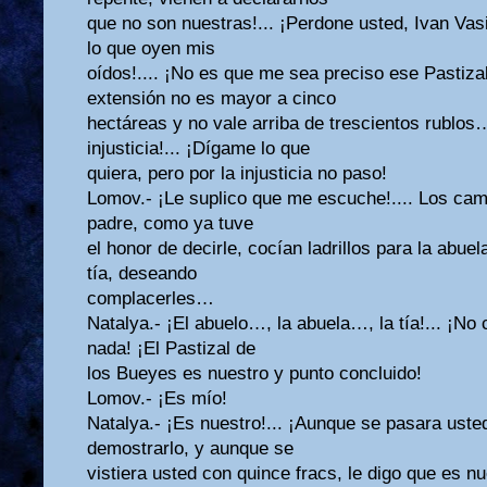
que no son nuestras!... ¡Perdone usted, Ivan Vasi
lo que oyen mis
oídos!.... ¡No es que me sea preciso ese Pastiza
extensión no es mayor a cinco
hectáreas y no vale arriba de trescientos rublos
injusticia!... ¡Dígame lo que
quiera, pero por la injusticia no paso!
Lomov.- ¡Le suplico que me escuche!.... Los cam
padre, como ya tuve
el honor de decirle, cocían ladrillos para la abue
tía, deseando
complacerles…
Natalya.- ¡El abuelo…, la abuela…, la tía!... ¡
nada! ¡El Pastizal de
los Bueyes es nuestro y punto concluido!
Lomov.- ¡Es mío!
Natalya.- ¡Es nuestro!... ¡Aunque se pasara uste
demostrarlo, y aunque se
vistiera usted con quince fracs, le digo que es nu