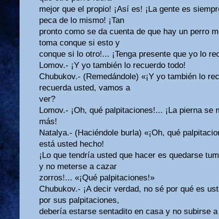
mejor que el propio! ¡Así es! ¡La gente es siempre
peca de lo mismo! ¡Tan
pronto como se da cuenta de que hay un perro me
toma conque si esto y
conque si lo otro!... ¡Tenga presente que yo lo re
Lomov.- ¡Y yo también lo recuerdo todo!
Chubukov.- (Remedándole) «¡Y yo también lo rec
recuerda usted, vamos a
ver?
Lomov.- ¡Oh, qué palpitaciones!... ¡La pierna se 
más!
Natalya.- (Haciéndole burla) «¡Oh, qué palpitaci
está usted hecho!
¡Lo que tendría usted que hacer es quedarse tu
y no meterse a cazar
zorros!... «¡Qué palpitaciones!»
Chubukov.- ¡A decir verdad, no sé por qué es us
por sus palpitaciones,
debería estarse sentadito en casa y no subirse a 