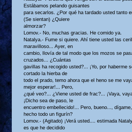
Estábamos pelando guisantes
para secarlos. ¿Por qué ha tardado usted tanto e
(Se sientan) ¿Quiere
almorzar?
Lomov.- No, muchas gracias. He comido ya.
Natalya.- Fume si quiere. Ahí tiene usted las cer
maravilloso... Ayer, en
cambio, llovía de tal modo que los mozos se pasa
cruzados... ¿Cuántas
gavillas ha recogido usted?... ¡Yo, por haberme s
cortado la hierba de
todo el prado, temo ahora que el heno se me vaya
mejor esperar!... Pero,
¿qué veo?... ¿Viene usted de frac?... ¡Vaya, vaya
¡Dicho sea de paso, le
encuentro embellecido!... Pero, bueno..., dígame,
hecho todo un figurín?
Lomov.- (Agitado) ¡Verá usted.... estimada Natal
es que he decidido