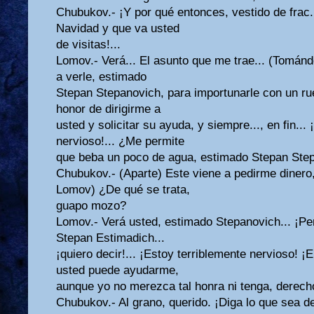
Chubukov.- ¡Y por qué entonces, vestido de frac
Navidad y que va usted
de visitas!...
Lomov.- Verá... El asunto que me trae... (Tomán
a verle, estimado
Stepan Stepanovich, para importunarle con un rue
honor de dirigirme a
usted y solicitar su ayuda, y siempre..., en fin...
nervioso!... ¿Me permite
que beba un poco de agua, estimado Stepan Ste
Chubukov.- (Aparte) Este viene a pedirme dinero,
Lomov) ¿De qué se trata,
guapo mozo?
Lomov.- Verá usted, estimado Stepanovich... ¡Perd
Stepan Estimadich...
¡quiero decir!... ¡Estoy terriblemente nervioso! ¡
usted puede ayudarme,
aunque yo no merezca tal honra ni tenga, derech
Chubukov.- Al grano, querido. ¡Diga lo que sea de 