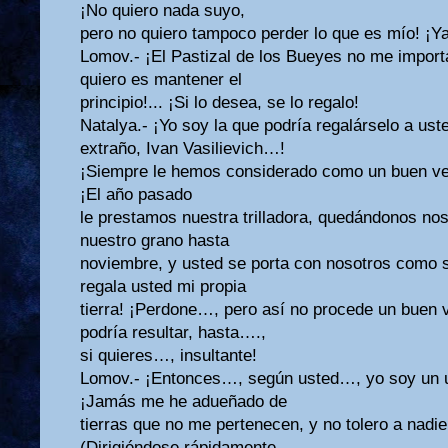
¡No quiero nada suyo,
pero no quiero tampoco perder lo que es mío! ¡Ya
Lomov.- ¡El Pastizal de los Bueyes no me import
quiero es mantener el
principio!... ¡Si lo desea, se lo regalo!
Natalya.- ¡Yo soy la que podría regalárselo a us
extraño, Ivan Vasilievich…!
¡Siempre le hemos considerado como un buen ve
¡El año pasado
le prestamos nuestra trilladora, quedándonos noso
nuestro grano hasta
noviembre, y usted se porta con nosotros como s
regala usted mi propia
tierra! ¡Perdone…, pero así no procede un buen v
podría resultar, hasta….,
si quieres…, insultante!
Lomov.- ¡Entonces…, según usted…, yo soy un us
¡Jamás me he adueñado de
tierras que no me pertenecen, y no tolero a nadie
(Dirigiéndose rápidamente