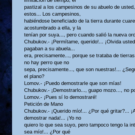
limitación de tiempo, el
pastizal a los campesinos de su abuelo de usted
estos... Los campesinos,
habiéndose beneficiado de la tierra durante cuar
acostumbrado a ella, y la
tenían por suya..., pero cuando salió la nueva o
Chubukov.- ¡Permítame, querido!... ¡Olvida uste
pagaban a su abuela...
era, precisamente..., porque se trataba de tierras 
no hay perro que no
sepa, precisamente..., que son nuestras!... ¿Se
el plano?
Lomov.- ¡Puedo demostrarle que son mías!
Chubukov.- ¡Demostrarlo..., guapo mozo…, no po
Lomov.- ¡Pues sí lo demostraré!
Petición de Mano
Chubukov.- ¡Querido mío!... ¿Por qué gritar?... ¡
demostrar nada!... ¡Yo no
quiero lo que sea suyo, pero tampoco tengo la in
sea mío!... ¿Por qué