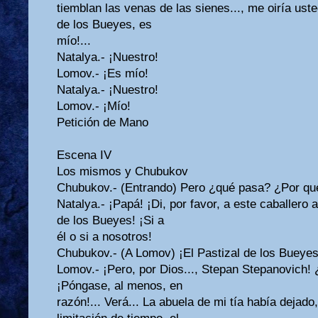
tiemblan las venas de las sienes..., me oiría usted
de los Bueyes, es
mío!...
Natalya.- ¡Nuestro!
Lomov.- ¡Es mío!
Natalya.- ¡Nuestro!
Lomov.- ¡Mío!
Petición de Mano
Escena IV
Los mismos y Chubukov
Chubukov.- (Entrando) Pero ¿qué pasa? ¿Por qué
Natalya.- ¡Papá! ¡Di, por favor, a este caballero 
de los Bueyes! ¡Si a
él o si a nosotros!
Chubukov.- (A Lomov) ¡El Pastizal de los Bueyes 
Lomov.- ¡Pero, por Dios..., Stepan Stepanovich!
¡Póngase, al menos, en
razón!... Verá... La abuela de mi tía había dejado,