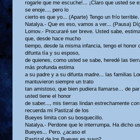
rogarle que me escuche!... ¡Claro que usted se e
se enoje..., pero lo
cierto es que yo... (Aparte) Tengo un frío terrible.
Natalya.- Que es eso, vamos a ver... (Pausa) Dí
Lomov.- Procuraré ser breve. Usted sabe, estima
que, desde hace mucho
tiempo, desde la misma infancia, tengo el honor c
difunta tía y su esposo,
de quienes, como usted se sabe, heredé las tierra
más profunda estima
a su padre y a su difunta madre... las familias
mantuvieron siempre un trato
tan amistoso, que bien pudiera llamarse… de par
usted tiene el honor
de saber..., mis tierras lindan estrechamente con
recuerda mi Pastizal de los
Bueyes limita con su bosquecillo.
Natalya.- Perdone que le interrumpa. Ha dicho us
Bueyes... Pero, ¿acaso el
Pastizal de los Bueyes es suyo?