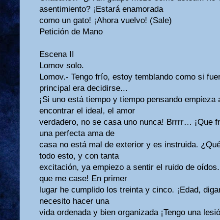
asentimiento? ¡Estará enamorada
como un gato! ¡Ahora vuelvo! (Sale)
Petición de Mano
Escena II
Lomov solo.
Lomov.- Tengo frío, estoy temblando como si f
principal era decidirse...
¡Si uno está tiempo y tiempo pensando empieza a 
encontrar el ideal, el amor
verdadero, no se casa uno nunca! Brrrr… ¡Que f
una perfecta ama de
casa no está mal de exterior y es instruida. ¿Q
todo esto, y con tanta
excitación, ya empiezo a sentir el ruido de oídos
que me case! En primer
lugar he cumplido los treinta y cinco. ¡Edad, diga
necesito hacer una
vida ordenada y bien organizada ¡Tengo una lesi