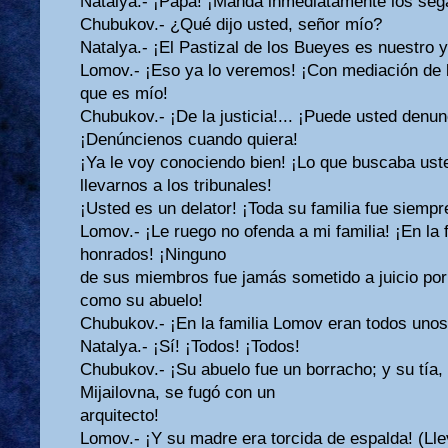
Natalya.- ¡Papá! ¡Manda inmediatamente los sega
Chubukov.- ¿Qué dijo usted, señor mío?
Natalya.- ¡El Pastizal de los Bueyes es nuestro y
Lomov.- ¡Eso ya lo veremos! ¡Con mediación de la
que es mío!
Chubukov.- ¡De la justicia!... ¡Puede usted denu
¡Denúncienos cuando quiera!
¡Ya le voy conociendo bien! ¡Lo que buscaba ust
llevarnos a los tribunales!
¡Usted es un delator! ¡Toda su familia fue siempr
Lomov.- ¡Le ruego no ofenda a mi familia! ¡En la 
honrados! ¡Ninguno
de sus miembros fue jamás sometido a juicio po
como su abuelo!
Chubukov.- ¡En la familia Lomov eran todos unos
Natalya.- ¡Sí! ¡Todos! ¡Todos!
Chubukov.- ¡Su abuelo fue un borracho; y su tía,
Mijailovna, se fugó con un
arquitecto!
Lomov.- ¡Y su madre era torcida de espalda! (Ll