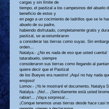
cargas y sin límite de
tiempo, el pastizal a los campesinos del abuelo 
beneficio de estos y
en pago a un cocimiento de ladrillos que se le h
abuelo de su padre,
habiendo disfrutado, completamente gratis y dur
pastizal, se acostumbraron
a considerar las tierras como suyas. Sin embarg
orden…
Natalya.- ¿No es nada de eso que usted cuenta! 
tatarabuelo, siempre
consideraron sus tierras como llegando al panta
quiere decir que el Pastizal
de los Bueyes era nuestro! ¡Aquí no hay nada que
enojoso!
Lomov.- ¡Yo le mostraré el documento, Natalya 
Natalya.- ¡No!... ¡Sencillamente está usted bro
rabiar!... ¡Vaya sorpresa!...
¡Conque tenemos unas tierras desde hace casi tr
repente, vienen a declararnos