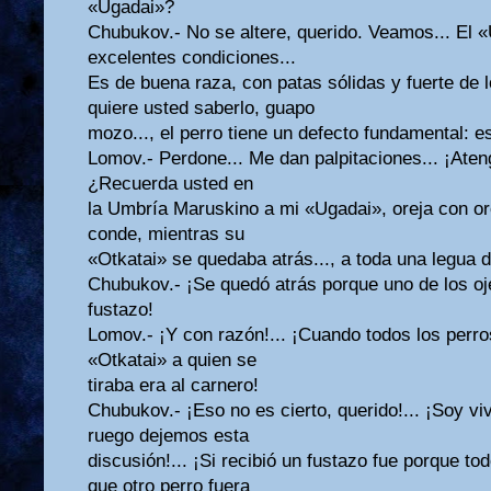
«Ugadai»?
Chubukov.- No se altere, querido. Veamos... El «
excelentes condiciones...
Es de buena raza, con patas sólidas y fuerte de l
quiere usted saberlo, guapo
mozo..., el perro tiene un defecto fundamental: es
Lomov.- Perdone... Me dan palpitaciones... ¡Ate
¿Recuerda usted en
la Umbría Maruskino a mi «Ugadai», oreja con or
conde, mientras su
«Otkatai» se quedaba atrás..., a toda una legua d
Chubukov.- ¡Se quedó atrás porque uno de los oj
fustazo!
Lomov.- ¡Y con razón!... ¡Cuando todos los perro
«Otkatai» a quien se
tiraba era al carnero!
Chubukov.- ¡Eso no es cierto, querido!... ¡Soy viv
ruego dejemos esta
discusión!... ¡Si recibió un fustazo fue porque to
que otro perro fuera