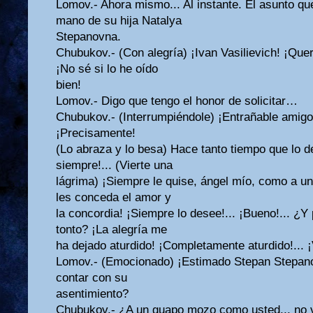
Lomov.- Ahora mismo... Al instante. El asunto que 
mano de su hija Natalya
Stepanovna.
Chubukov.- (Con alegría) ¡Ivan Vasilievich! ¡Quer
¡No sé si lo he oído
bien!
Lomov.- Digo que tengo el honor de solicitar…
Chubukov.- (Interrumpiéndole) ¡Entrañable amigo!
¡Precisamente!
(Lo abraza y lo besa) Hace tanto tiempo que lo 
siempre!... (Vierte una
lágrima) ¡Siempre le quise, ángel mío, como a un
les conceda el amor y
la concordia! ¡Siempre lo desee!... ¡Bueno!... ¿
tonto? ¡La alegría me
ha dejado aturdido! ¡Completamente aturdido!... 
Lomov.- (Emocionado) ¡Estimado Stepan Stepan
contar con su
asentimiento?
Chubukov.- ¿A un guapo mozo como usted... no v