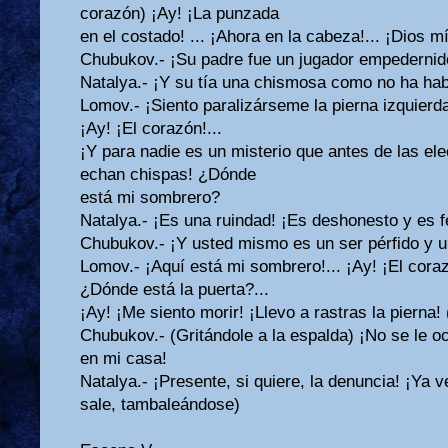
corazón) ¡Ay! ¡La punzada
en el costado! ... ¡Ahora en la cabeza!... ¡Dios mí
Chubukov.- ¡Su padre fue un jugador empedernido
Natalya.- ¡Y su tía una chismosa como no ha habi
Lomov.- ¡Siento paralizárseme la pierna izquierda!
¡Ay! ¡El corazón!...
¡Y para nadie es un misterio que antes de las ele
echan chispas! ¿Dónde
está mi sombrero?
Natalya.- ¡Es una ruindad! ¡Es deshonesto y es fe
Chubukov.- ¡Y usted mismo es un ser pérfido y un
Lomov.- ¡Aquí está mi sombrero!... ¡Ay! ¡El cora
¿Dónde está la puerta?...
¡Ay! ¡Me siento morir! ¡Llevo a rastras la pierna! 
Chubukov.- (Gritándole a la espalda) ¡No se le oc
en mi casa!
Natalya.- ¡Presente, si quiere, la denuncia! ¡Ya
sale, tambaleándose)