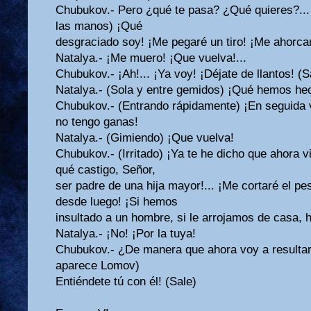
Chubukov.- Pero ¿qué te pasa? ¿Qué quieres?...
las manos) ¡Qué
desgraciado soy! ¡Me pegaré un tiro! ¡Me ahorca
Natalya.- ¡Me muero! ¡Que vuelva!...
Chubukov.- ¡Ah!... ¡Ya voy! ¡Déjate de llantos! (
Natalya.- (Sola y entre gemidos) ¡Qué hemos hec
Chubukov.- (Entrando rápidamente) ¡En seguida vi
no tengo ganas!
Natalya.- (Gimiendo) ¡Que vuelva!
Chubukov.- (Irritado) ¡Ya te he dicho que ahora v
qué castigo, Señor,
ser padre de una hija mayor!... ¡Me cortaré el pes
desde luego! ¡Si hemos
insultado a un hombre, si le arrojamos de casa, ha
Natalya.- ¡No! ¡Por la tuya!
Chubukov.- ¿De manera que ahora voy a resultar c
aparece Lomov)
Entiéndete tú con él! (Sale)