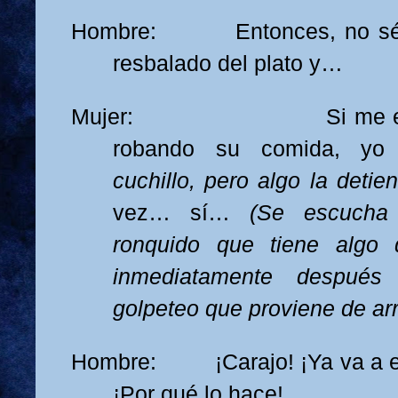
Hombre: Entonces, no sé…
resbalado del plato y…
Mujer: Si me entero 
robando su comida, yo
cuchillo, pero algo la detie
vez… sí…
(Se escucha
ronquido que tiene alg
inmediatamente despué
golpeteo que proviene de arr
Hombre: ¡Carajo! ¡Ya va a em
¡Por qué lo hace!