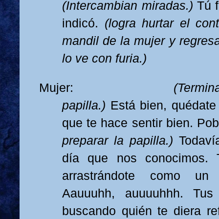
(Intercambian miradas.)
Tú f
indicó.
(logra hurtar el cont
mandil de la mujer y regresa
lo ve con furia.)
Mujer:
(Termin
papilla.)
Está bien, quédate 
que te hace sentir bien. Po
preparar la papilla.)
Todaví
día que nos conocimos. T
arrastrándote como un 
Aauuuhh, auuuuhhh. Tus o
buscando quién te diera ref