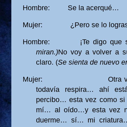
Hombre: Se la acerqué…
Mujer: ¿Pero se lo lograste
Hombre: ¡Te digo que se
miran.)
No voy a volver a s
claro. (
Se sienta de nuevo en
Mujer: Otra vez… vu
todavía respira… ahí es
percibo… esta vez como si
mí… al oído…y esta vez n
duerme… sí… mi criatura…