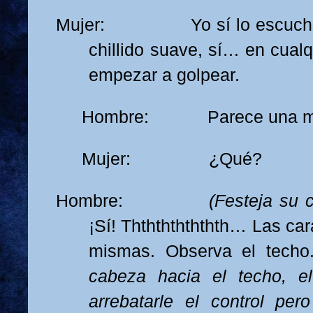
Mujer: Yo sí lo escucho,
chillido suave, sí… en cual
empezar a golpear.
Hombre: Parece una maldit
Mujer: ¿Qué?
Hombre:
(Festeja su 
¡Sí! Ththththththth… Las car
mismas. Observa el tech
cabeza hacia el techo, e
arrebatarle el control per