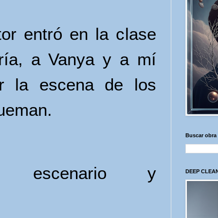
or entró en la clase
ría, a Vanya y a mí
ar la escena de los
queman.
Buscar obra
l escenario y
DEEP CLEAN