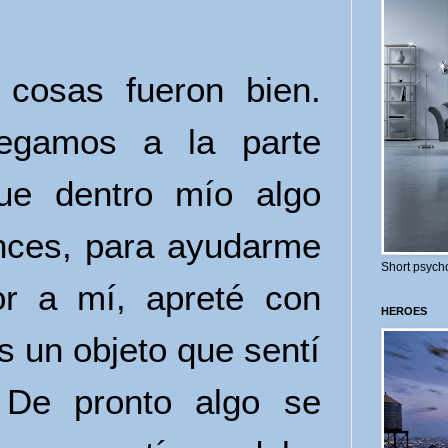
s cosas fueron bien.
legamos a la parte
que dentro mío algo
onces, para ayudarme
Short psycho
or a mí, apreté con
HEROES
s un objeto que sentí
 De pronto algo se