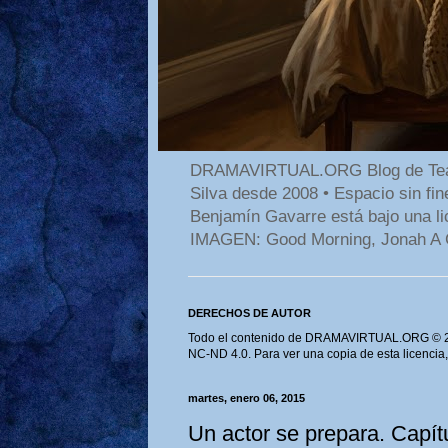
DRAMAVIRTUAL.ORG Blog de Teatro
Silva desde 2008 • Espacio sin f
Benjamín Gavarre está bajo una li
IMAGEN: Good Morning, Jonah A 
DERECHOS DE AUTOR
Todo el contenido de DRAMAVIRTUAL.ORG © 202
NC-ND 4.0. Para ver una copia de esta licencia
martes, enero 06, 2015
Un actor se prepara. Capítu