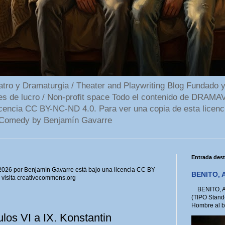
 y Dramaturgia / Theater and Playwriting Blog Fundado y
ines de lucro / Non-profit space Todo el contenido de DR
cencia CC BY-NC-ND 4.0. Para ver una copia de esta licenc
Comedy by Benjamín Gavarre
Entrada des
6 por Benjamín Gavarre está bajo una licencia CC BY-
BENITO, A
, visita creativecommons.org
BENITO, A 
(TIPO Stand
Hombre al bo
los VI a IX. Konstantin