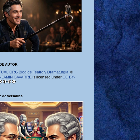
DE AUTOR
AL.ORG Blog de Teatro y Dramaturgia.
©
NJAMIN GAVARRE
is licensed under
CC BY-
 de versailles