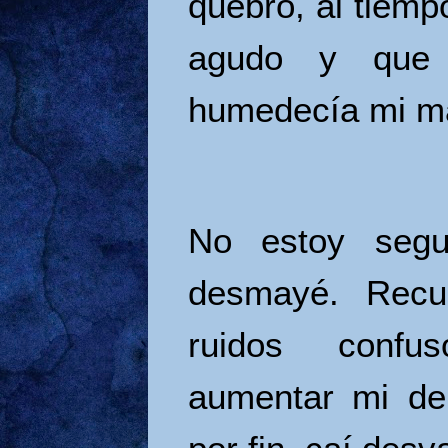
quebró, al tiemp
agudo y que u
humedecía mi m
No estoy seg
desmayé. Recu
ruidos confu
aumentar mi debi