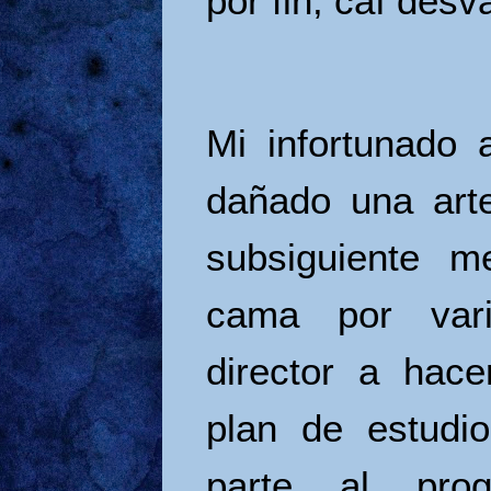
por fin, caí desv
Mi infortunado 
dañado una arte
subsiguiente m
cama por vari
director a hac
plan de estudi
parte al pro