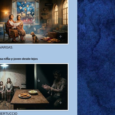
 VARGAS.
sa-niÑa-y-joven-desde-lejos
BERTUCCIO