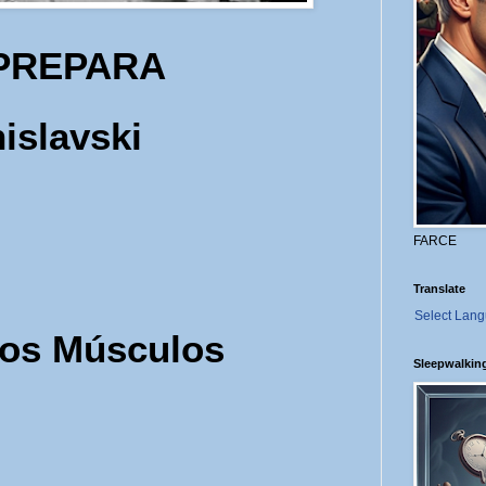
 PREPARA
islavski
FARCE
Translate
Select Lan
Los Músculos
Sleepwalkin