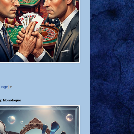
guage
▼
g: Monologue