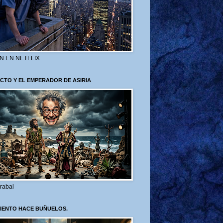
N EN NETFLIX
CTO Y EL EMPERADOR DE ASIRIA
rabal
VIENTO HACE BUÑUELOS.