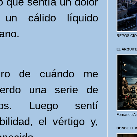
o que sentía un dolor
n cálido líquido
ano.
REPOSICIO
EL ARQUITE
uro de cuándo me
erdo una serie de
sos. Luego sentí
Fernando Ar
lidad, el vértigo y,
DONDE EL 