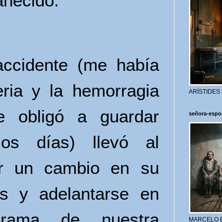
anecido.
accidente (me había
ria y la hemorragia
ARÍSTIDES
e obligó a guardar
señora-espo
os días) llevó al
er un cambio en su
os y adelantarse en
grama de nuestra
MARCELO 