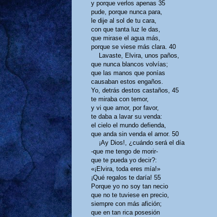
y porque verlos apenas
35
pude, porque nunca para,
le dije al sol de tu cara,
con que tanta luz le das,
que mirase el agua más,
porque se viese más clara.
40
Lavaste, Elvira, unos paños,
que nunca blancos volvías;
que las manos que ponías
causaban estos engaños.
Yo, detrás destos castaños,
45
te miraba con temor,
y vi que amor, por favor,
te daba a lavar su venda:
el cielo el mundo defienda,
que anda sin venda el amor.
50
¡Ay Dios!, ¿cuándo será el día
-que me tengo de morir-
que te pueda yo decir?:
«¡Elvira, toda eres mía!»
¡Qué regalos te daría!
55
Porque yo no soy tan necio
que no te tuviese en precio,
siempre con más afición;
que en tan rica posesión