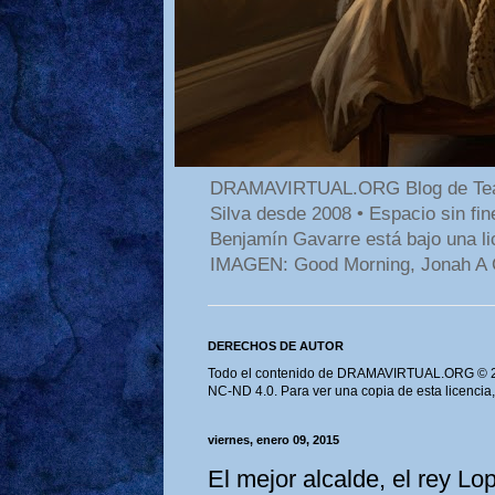
DRAMAVIRTUAL.ORG Blog de Teatro
Silva desde 2008 • Espacio sin f
Benjamín Gavarre está bajo una li
IMAGEN: Good Morning, Jonah A 
DERECHOS DE AUTOR
Todo el contenido de DRAMAVIRTUAL.ORG © 202
NC-ND 4.0. Para ver una copia de esta licencia
viernes, enero 09, 2015
El mejor alcalde, el rey L