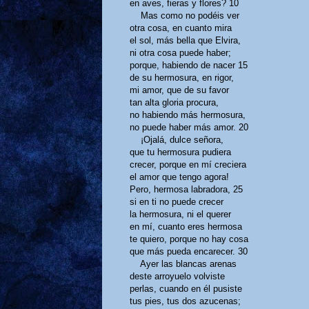
en aves, fieras y flores?
10
Mas como no podéis ver
otra cosa, en cuanto mira
el sol, más bella que Elvira,
ni otra cosa puede haber;
porque, habiendo de nacer
15
de su hermosura, en rigor,
mi amor, que de su favor
tan alta gloria procura,
no habiendo más hermosura,
no puede haber más amor.
20
¡Ojalá, dulce señora,
que tu hermosura pudiera
crecer, porque en mí creciera
el amor que tengo agora!
Pero, hermosa labradora,
25
si en ti no puede crecer
la hermosura, ni el querer
en mí, cuanto eres hermosa
te quiero, porque no hay cosa
que más pueda encarecer.
30
Ayer las blancas arenas
deste arroyuelo volviste
perlas, cuando en él pusiste
tus pies, tus dos azucenas;