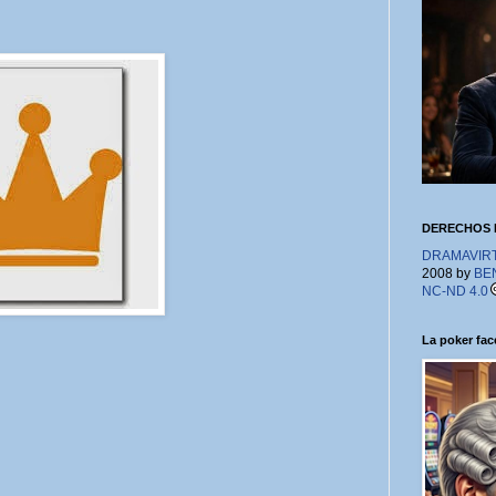
DERECHOS 
DRAMAVIRTU
2008 by
BE
NC-ND 4.0
La poker face