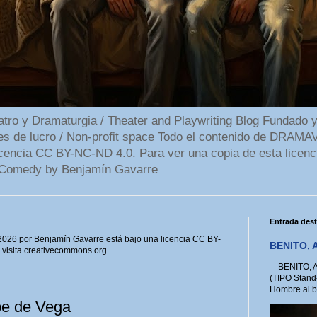
 y Dramaturgia / Theater and Playwriting Blog Fundado y
ines de lucro / Non-profit space Todo el contenido de DR
cencia CC BY-NC-ND 4.0. Para ver una copia de esta licenc
Comedy by Benjamín Gavarre
Entrada des
6 por Benjamín Gavarre está bajo una licencia CC BY-
BENITO, A
, visita creativecommons.org
BENITO, A 
(TIPO Stand
Hombre al bo
ope de Vega