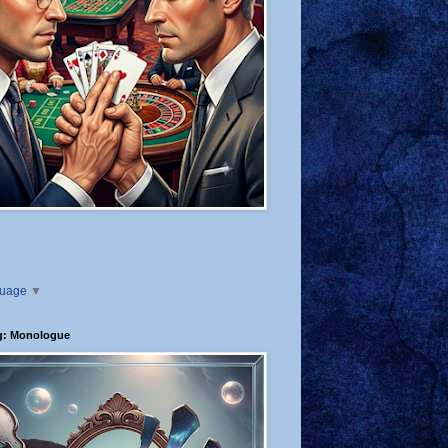
guage
▼
g: Monologue