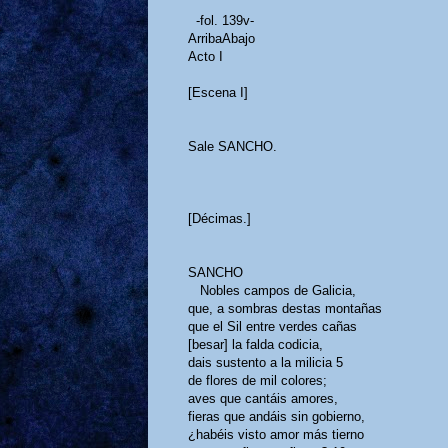
-fol. 139v-
ArribaAbajo
Acto I
[Escena I]
Sale SANCHO.
[Décimas.]
SANCHO
Nobles campos de Galicia,
que, a sombras destas montañas
que el Sil entre verdes cañas
[besar] la falda codicia,
dais sustento a la milicia
5
de flores de mil colores;
aves que cantáis amores,
fieras que andáis sin gobierno,
¿habéis visto amor más tierno