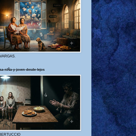
 VARGAS.
sa-niÑa-y-joven-desde-lejos
BERTUCCIO