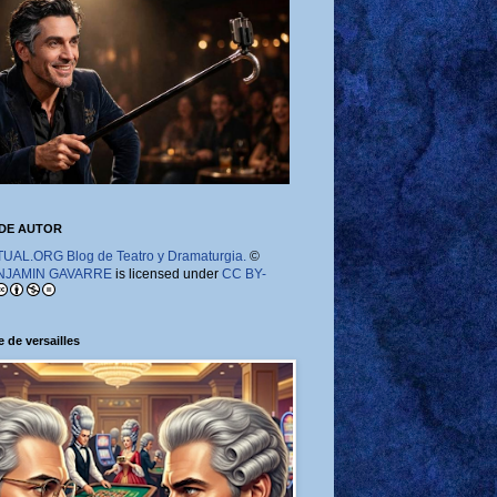
DE AUTOR
AL.ORG Blog de Teatro y Dramaturgia.
©
NJAMIN GAVARRE
is licensed under
CC BY-
 de versailles