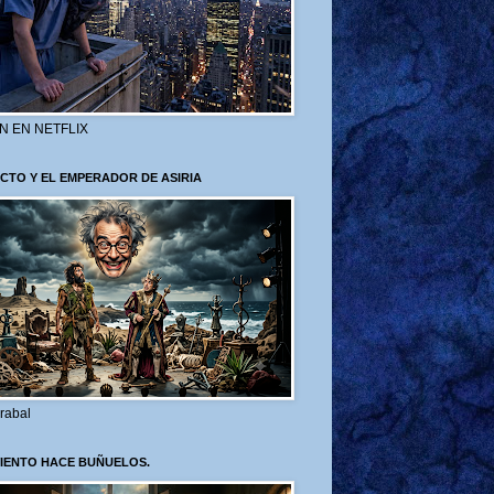
N EN NETFLIX
CTO Y EL EMPERADOR DE ASIRIA
rabal
VIENTO HACE BUÑUELOS.