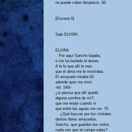
no puede caber desprecio.
60
[Escena II]
Sale ELVIRA.
ELVIRA
Por aquí Sancho bajaba,
o me ha burlado el deseo.
A la fe que allí le veo;
que el alma me le mostraba.
El arroyuelo miraba
65
adonde ayer me miró;
-fol. 140r-
¿si piensa que allí quedó
alguna sombra de mí?;
que me enojé cuando vi
que entre las aguas me vio.
70
¿Qué buscas por los cristales
destos libres arroyuelos,
Sancho, que guarden los cielos,
cada vez que al campo sales?