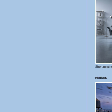
Short psycho
HEROES