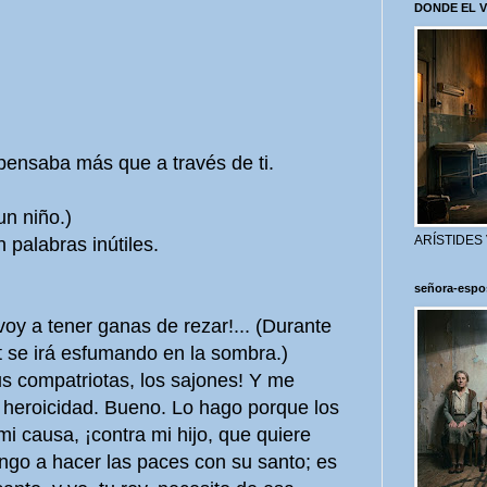
DONDE EL 
nsaba más que a través de ti.
n niño.)
ARÍSTIDES
 palabras inútiles.
señora-espo
y a tener ganas de rezar!... (Durante
t se irá esfumando en la sombra.)
us compatriotas, los sajones! Y me
 heroicidad. Bueno. Lo hago porque los
mi causa, ¡contra mi hijo, que quiere
engo a hacer las paces con su santo; es