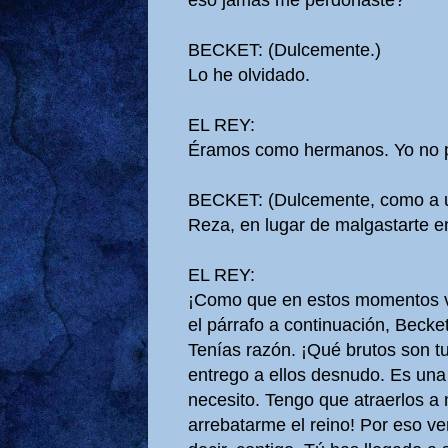
eso jamás me perdonaste?
BECKET: (Dulcemente.)
Lo he olvidado.
EL REY:
Éramos como hermanos. Yo no pe
BECKET: (Dulcemente, como a u
Reza, en lugar de malgastarte en
EL REY:
¡Como que en estos momentos vo
el párrafo a continuación, Becke
Tenías razón. ¡Qué brutos son t
entrego a ellos desnudo. Es una
necesito. Tengo que atraerlos a 
arrebatarme el reino! Por eso v