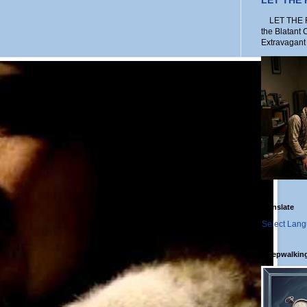
LET THE
LET THE FO
the Blatant 
Extravagant 
Translate
Select Lan
Sleepwalkin