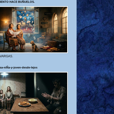
VIENTO HACE BUÑUELOS.
 VARGAS.
sa-niÑa-y-joven-desde-lejos