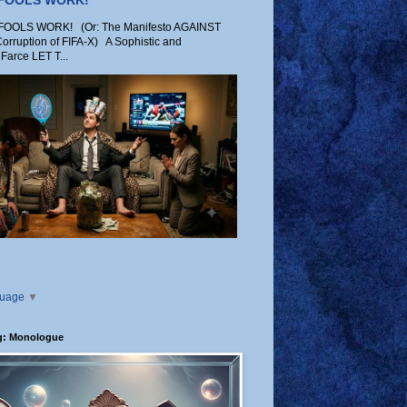
 FOOLS WORK!
OLS WORK! (Or: The Manifesto AGAINST
Corruption of FIFA-X) A Sophistic and
Farce LET T...
guage
▼
g: Monologue