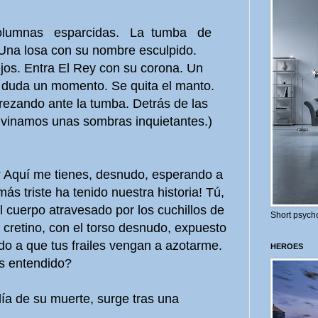
Columnas esparcidas. La tumba de
 Una losa con su nombre esculpido.
ejos. Entra El Rey con su corona. Un
ey duda un momento. Se quita el manto.
rezando ante la tumba. Detrás de las
divinamos unas sombras inquietantes.)
 Aquí me tienes, desnudo, esperando a
más triste ha tenido nuestra historia! Tú,
l cuerpo atravesado por los cuchillos de
Short psycho
 cretino, con el torso desnudo, expuesto
ndo a que tus frailes vengan a azotarme.
HEROES
s entendido?
ía de su muerte, surge tras una