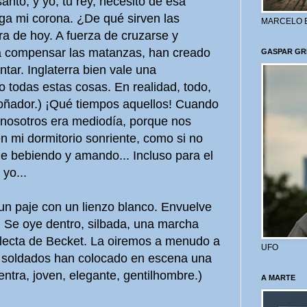
santo, y yo, tu rey, necesito de esa
a mi corona. ¿De qué sirven las
MARCELO 
ra de hoy. A fuerza de cruzarse y
a compensar las matanzas, han creado
GASPAR GR
tar. Inglaterra bien vale una
todas estas cosas. En realidad, todo,
oñador.) ¡Qué tiempos aquellos! Cuando
nosotros era mediodía, porque nos
 mi dormitorio sonriente, como si no
 bebiendo y amando... Incluso para el
yo...
un paje con un lienzo blanco. Envuelve
s. Se oye dentro, silbada, una marcha
dilecta de Becket. La oiremos a menudo a
UFO
os soldados han colocado en escena una
ntra, joven, elegante, gentilhombre.)
A MARTE