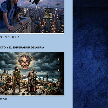
N EN NETFLIX
CTO Y EL EMPERADOR DE ASIRIA
rabal