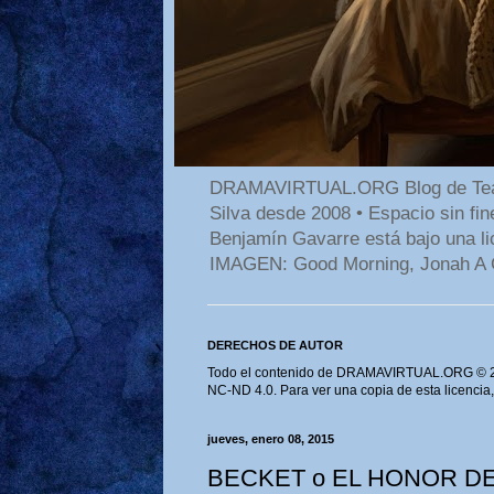
DRAMAVIRTUAL.ORG Blog de Teatro
Silva desde 2008 • Espacio sin f
Benjamín Gavarre está bajo una li
IMAGEN: Good Morning, Jonah A 
DERECHOS DE AUTOR
Todo el contenido de DRAMAVIRTUAL.ORG © 202
NC-ND 4.0. Para ver una copia de esta licencia
jueves, enero 08, 2015
BECKET o EL HONOR DE D