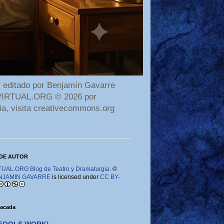
 editado por Benjamín Gavarre
AMAVIRTUAL.ORG © 2026 por
ia, visita creativecommons.org
DE AUTOR
AL.ORG Blog de Teatro y Dramaturgia.
©
NJAMIN GAVARRE
is licensed under
CC BY-
tacada