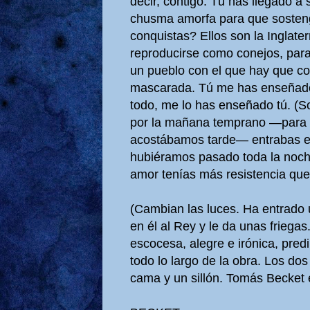
decir, contigo. Tú has llegado a 
chusma amorfa para que sosteng
conquistas? Ellos son la Inglater
reproducirse como conejos, par
un pueblo con el que hay que con
mascarada. Tú me has enseñado 
todo, me lo has enseñado tú. (S
por la mañana temprano —para 
acostábamos tarde— entrabas en
hubiéramos pasado toda la noche
amor tenías más resistencia que 
(Cambian las luces. Ha entrado 
en él al Rey y le da unas friega
escocesa, alegre e irónica, pre
todo lo largo de la obra. Los d
cama y un sillón. Tomás Becket e