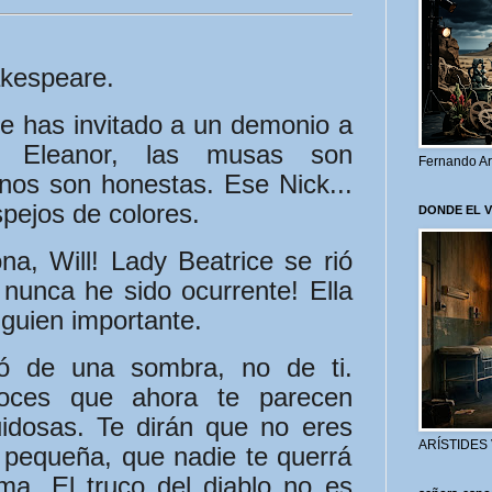
akespeare.
e has invitado a un demonio a
. Eleanor, las musas son
Fernando Ar
nos son honestas. Ese Nick...
spejos de colores.
DONDE EL 
na, Will! Lady Beatrice se rió
 nunca he sido ocurrente! Ella
guien importante.
ó de una sombra, no de ti.
oces que ahora te parecen
ruidosas. Te dirán que no eres
ARÍSTIDES
s pequeña, que nadie te querrá
ma. El truco del diablo no es