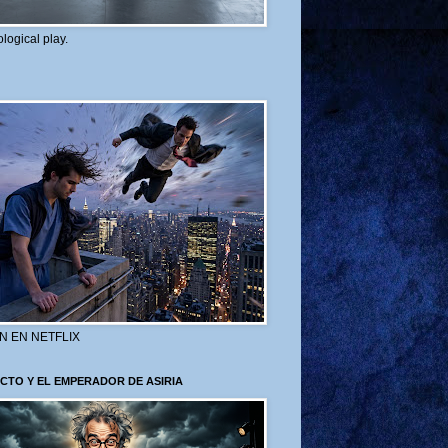
logical play.
N EN NETFLIX
CTO Y EL EMPERADOR DE ASIRIA