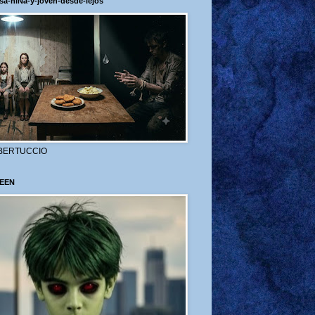
sa-niÑa-y-joven-desde-lejos
BERTUCCIO
EEN