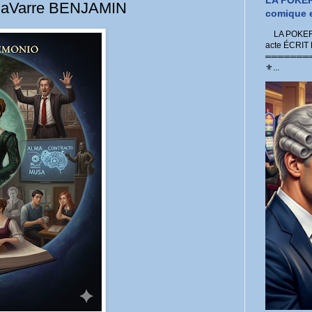
LA POKER
 GaVarre BENJAMIN
comique e
LA POKER 
acte ÉCRIT
═════════
⚜...