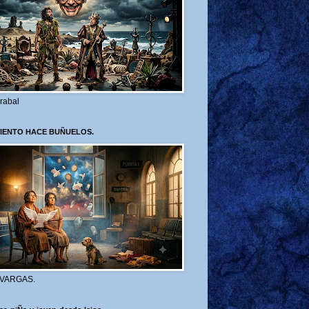
rabal
VIENTO HACE BUÑUELOS.
 VARGAS.