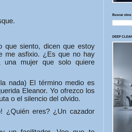
Buscar obra
sque.
DEEP CLEAN
o que siento, dicen que estoy
que me asfixio. ¿Es que no hay
 una mujer que solo quiere
la nada) El término medio es
uerida Eleanor. Yo ofrezco los
ta o el silencio del olvido.
o! ¿Quién eres? ¿Un cazador
 un facilitador. Veo que te