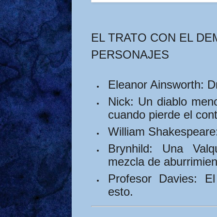
EL TRATO CON EL DE
PERSONAJES
Eleanor Ainsworth:
Dr
Nick:
Un diablo menor
cuando pierde el cont
William Shakespeare
Brynhild:
Una Valqu
mezcla de aburrimien
Profesor Davies:
El 
esto.