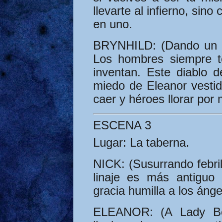
llevarte al infierno, sin
en uno.
BRYNHILD:
(Dando un p
Los hombres siempre t
inventan. Este diablo 
miedo de Eleanor vestid
caer y héroes llorar por
ESCENA 3
Lugar:
La taberna.
NICK:
(Susurrando febri
linaje es más antiguo
gracia humilla a los áng
ELEANOR:
(A Lady Bea