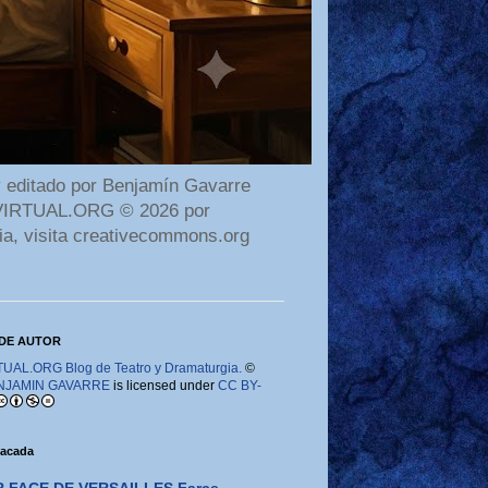
 editado por Benjamín Gavarre
AMAVIRTUAL.ORG © 2026 por
ia, visita creativecommons.org
DE AUTOR
AL.ORG Blog de Teatro y Dramaturgia.
©
NJAMIN GAVARRE
is licensed under
CC BY-
tacada