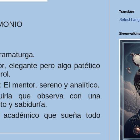
Translate
Select Lan
MONIO
Sleepwalkin
amaturga.
, elegante pero algo patético
rol.
:
El mentor, sereno y analítico.
iria que observa con una
to y sabiduría.
académico que sueña todo