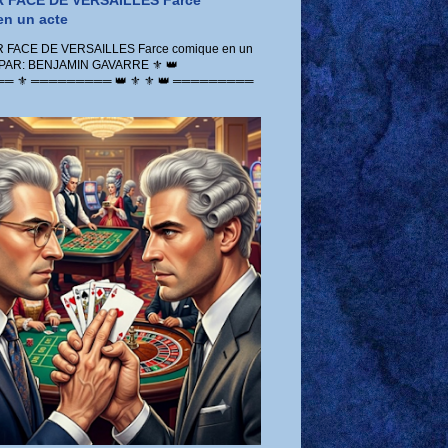
 FACE DE VERSAILLES Farce
n un acte
FACE DE VERSAILLES Farce comique en un
 PAR: BENJAMIN GAVARRE ⚜️ 👑
 ⚜️ ═════════ 👑 ⚜️ ⚜️ 👑 ═════════