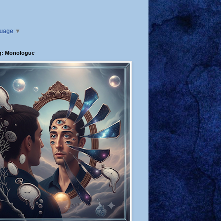
guage
▼
g: Monologue