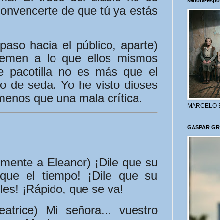
señora-espo
o convencerte de que tú ya estás
aso hacia el público, aparte)
emen a lo que ellos mismos
de pacotilla no es más que el
o de seda. Yo he visto dioses
 menos que una mala crítica.
MARCELO 
GASPAR GR
lmente a Eleanor) ¡Dile que su
 que el tiempo! ¡Dile que su
eles! ¡Rápido, que se va!
trice) Mi señora... vuestro