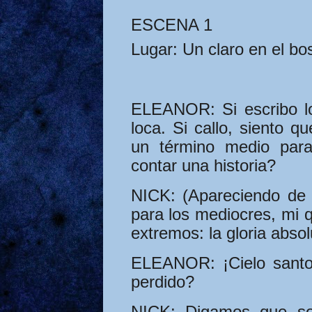
ESCENA 1
Lugar:
Un claro en el bo
ELEANOR:
Si escribo l
loca. Si callo, siento 
un término medio para
contar una historia?
NICK:
(Apareciendo de 
para los mediocres, mi q
extremos: la gloria absolu
ELEANOR:
¡Cielo sant
perdido?
NICK:
Digamos que soy