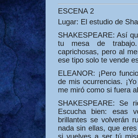
ESCENA 2
Lugar:
El estudio de Sh
SHAKESPEARE:
Así qu
tu mesa de trabajo
caprichosas, pero al me
ese tipo solo te vende e
ELEANOR:
¡Pero funcio
de mis ocurrencias. ¡Yo
me miró como si fuera al
SHAKESPEARE:
Se ri
Escucha bien: esas v
brillantes se volverán 
nada sin ellas, que ere
si vuelves a ser tú mis