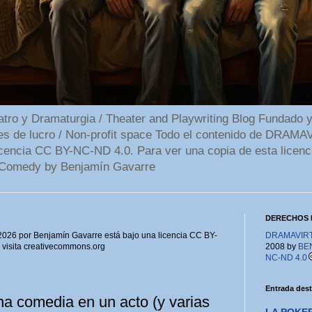
 y Dramaturgia / Theater and Playwriting Blog Fundado y
ines de lucro / Non-profit space Todo el contenido de DR
cencia CC BY-NC-ND 4.0. Para ver una copia de esta licenc
Comedy by Benjamín Gavarre
DERECHOS 
6 por Benjamín Gavarre está bajo una licencia CC BY-
DRAMAVIRTU
, visita creativecommons.org
2008 by
BE
NC-ND 4.0
Entrada des
a comedia en un acto (y varias