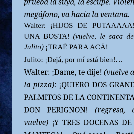
prueba la suya, la escupe. Violen
megáfono, va hacia la ventana.
Walter: ¡HIJOS DE PUTAAAAA
UNA BOSTA!
(vuelve, le saca d
Julito)
¡TRAÉ PARA ACÁ!
Julito: ¡Dejá, por mí está bien!…
Walter: ¡Dame, te dije!
(vuelve a
la pizza)
: ¡QUIERO DOS GRAN
PALMITOS DE LA CONTINENTA
DON PERIGNON!
(regresa,
vuelve
)
¡Y TRES DOCENAS DE