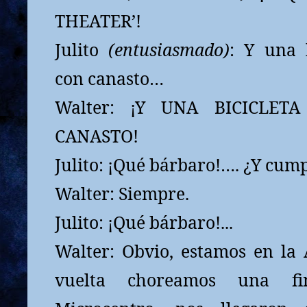
THEATER’!
Julito
(entusiasmado)
: Y una b
con canasto…
Walter: ¡Y UNA BICICLET
CANASTO!
Julito: ¡Qué bárbaro!…. ¿Y cum
Walter: Siempre.
Julito: ¡Qué bárbaro!...
Walter: Obvio, estamos en la 
vuelta choreamos una fi