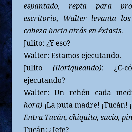
espantado, repta para pro
escritorio, Walter levanta lo
cabeza hacia atrás en éxtasis.
Julito: ¿Y eso?
Walter: Estamos ejecutando.
Julito
(lloriqueando)
: ¿C-c
ejecutando?
Walter: Un rehén cada me
hora)
¡La puta madre! ¡Tucán!
Entra Tucán, chiquito, sucio, pi
Tucán: ¿Jefe?