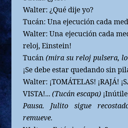
Walter: ¿Qué dije yo?
Tucán: Una ejecución cada me
Walter: Una ejecución cada me
reloj, Einstein!
Tucán
(mira su reloj pulsera, l
¡Se debe estar quedando sin pil
Walter: ¡TOMÁTELAS! ¡RAJÁ! ¡S
VISTA!...
(Tucán escapa)
¡Inútile
Pausa.
Julito sigue recosta
remueve.