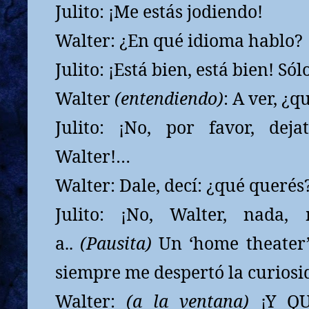
Julito: ¡Me estás jodiendo!
Walter: ¿En qué idioma hablo?
Julito: ¡Está bien, está bien! Só
Walter
(entendiendo)
: A ver, ¿
Julito: ¡No, por favor, dej
Walter!…
Walter: Dale, decí: ¿qué querés
Julito: ¡No, Walter, nada
a..
(Pausita)
Un ‘home theater’
siempre me despertó la curiosid
Walter:
(a la ventana)
¡Y QU