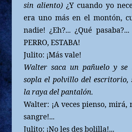
sin aliento)
¿Y cuando yo neces
era uno más en el montón, c
nadie! ¿Eh?... ¿Qué pasaba?
PERRO, ESTABA
!
Julito: ¡Más vale!
Walter saca un pañuelo y se 
sopla el polvillo del escritorio
la raya del pantalón.
Walter:
¡A veces pienso, mirá
sangre!...
Julito: ¡No les des bolilla!...