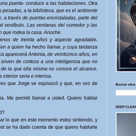
 una puerta- conduce a las habitaciones. Otra
as pesadas, a la biblioteca, que es el ambiente
, a través de puertas encristaladas, parte del
 al vestíbulo. Las ventanas del comedor y las
ín que rodea la casa. Anoche.
menos de treinta años y aspecto agradable,
uien a quien ha hecho llamar, y cuya tardanza
eca aparecerá Antonia, de veinticinco años, en
 sirven de corteza a una inteligencia que no
 de la que ella misma no conoce el alcance.
interior seria e intensa.
eo que Jorge se equivocó y que, en vez de
Buscar obra
a. Me permití llamar a usted. Quiero hablar
DEEP CLEAN
d?
r lo que en este momento estoy sintiendo, y
ted se ha dado cuenta de que quiero hablarle