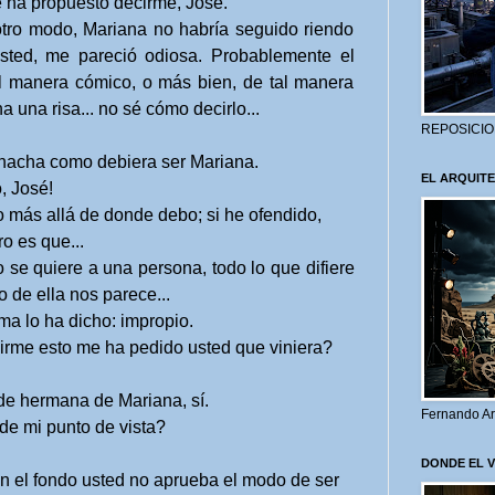
 ha propuesto decirme, José.
otro modo, Mariana no habría seguido riendo
sted, me pareció odiosa. Probablemente el
l manera cómico, o más bien, de tal manera
 una risa... no sé cómo decirlo...
REPOSICIO
hacha como debiera ser Mariana.
EL ARQUITE
, José!
 más allá de donde debo; si he ofendido,
o es que...
 quiere a una persona, todo lo que difiere
de ella nos parece...
a lo ha dicho: impropio.
rme esto me ha pedido usted que viniera?
e hermana de Mariana, sí.
Fernando Ar
de mi punto de vista?
DONDE EL 
n el fondo usted no aprueba el modo de ser