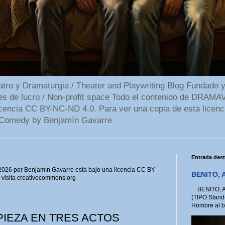
 y Dramaturgia / Theater and Playwriting Blog Fundado y
ines de lucro / Non-profit space Todo el contenido de DR
cencia CC BY-NC-ND 4.0. Para ver una copia de esta licenc
Comedy by Benjamín Gavarre
Entrada des
6 por Benjamín Gavarre está bajo una licencia CC BY-
BENITO, A
, visita creativecommons.org
BENITO, A 
(TIPO Stand
Hombre al bo
PIEZA EN TRES ACTOS