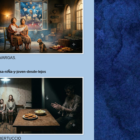
 VARGAS.
sa-niÑa-y-joven-desde-lejos
BERTUCCIO