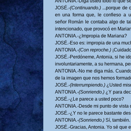
ANTONIA.-Diga usted todo lo que se
JOSÉ.-
(Continuando.)
...porque de 
en una forma que, le confieso a u
señor Román le contaba algo de ta
intencionado, que provocó en Mariana
ANTONIA.-¿Impropia de Mariana?
JOSÉ.-Eso es: impropia de una muc
ANTONIA.-
(Con reproche.)
¡Cuidado
JOSÉ.-Perdóneme, Antonia, si he ido
involuntariamente, a su hermana, per
ANTONIA.-No me diga más. Cuando se
de la imagen que nos hemos formado 
JOSÉ.-
(Interrumpiendo.)
¿Usted mism
ANTONIA.-
(Sonriendo.)
¿Y para deci
JOSÉ.-¿Le parece a usted poco?
ANTONIA.-Desde mi punto de vista d
JOSÉ.-¿Y no le parece bastante des
ANTONIA.-
(Sonriendo.)
Sí, también.
JOSÉ.-Gracias, Antonia. Yo sé que e