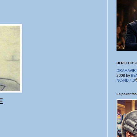
DERECHOS 
DRAMAVIRTU
2008 by
BE
NC-ND 4.0
La poker face
E