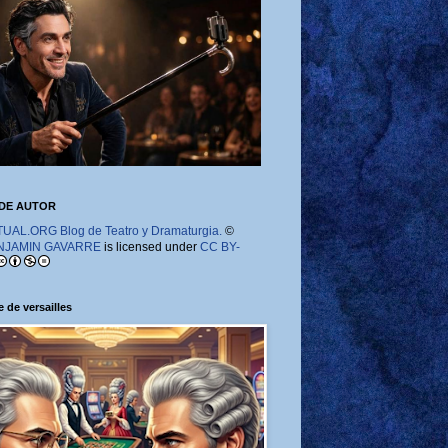
DE AUTOR
AL.ORG Blog de Teatro y Dramaturgia.
©
NJAMIN GAVARRE
is licensed under
CC BY-
 de versailles