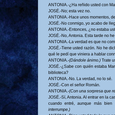
ANTONIA.-¿Ha reñido usted con Ma
JOSÉ.-No; esta vez no.
ANTONIA.-Hace unos momentos, desde 
JOSÉ.-No conmigo, yo acabo de lleg
ANTONIA.-Entonces, ¿no estaba uste
JOSÉ.-No, Antonia. Esta tarde no he
ANTONIA.-La verdad es que no com
JOSÉ.-Tiene usted razón. No he dic
qué le pedí que viniera a hablar co
ANTONIA.-
(Dándole ánimo.)
Trate u
JOSÉ.-¿Sabe con quién estaba Maria
biblioteca?
ANTONIA.-No. La verdad, no lo sé.
JOSÉ.-Con el señor Román.
ANTONIA.-
(Con una sorpresa que r
JOSÉ.-Sí, Antonia. Al entrar en la cas
cuando entré, aunque más bien
interrumpe.)