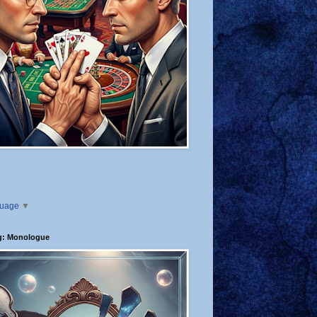
guage
▼
g: Monologue