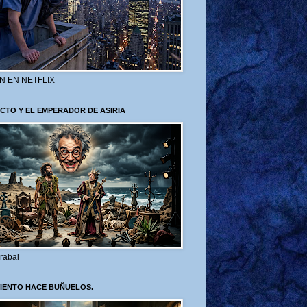
N EN NETFLIX
CTO Y EL EMPERADOR DE ASIRIA
rabal
VIENTO HACE BUÑUELOS.