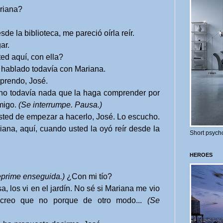
riana?
la biblioteca, me pareció oírla reír.
ar.
d aquí, con ella?
 hablado todavía con Mariana.
prendo, José.
ho todavía nada que la haga comprender por
nmigo.
(Se interrumpe. Pausa.)
sted de empezar a hacerlo, José. Lo escucho.
na, aquí, cuando usted la oyó reír desde la
Short psycho
HEROES
eprime enseguida.)
¿Con mi tío?
a, los vi en el jardín. No sé si Mariana me vio
 creo que no porque de otro modo...
(Se