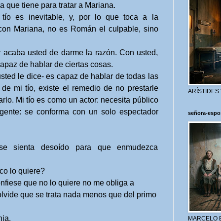
 que tiene para tratar a Mariana.
o es inevitable, y, por lo que toca a la
 con Mariana, no es Román el culpable, sino
y acaba usted de darme la razón. Con usted,
apaz de hablar de ciertas cosas.
d le dice- es capaz de hablar de todas las
de mi tío, existe el remedio de no prestarle
ARÍSTIDES
arlo. Mi tío es como un actor: necesita público
igente: se conforma con un solo espectador
señora-espo
se sienta desoído para que enmudezca
o lo quiere?
fiese que no lo quiere no me obliga a
lvide que se trata nada menos que del primo
ia.
MARCELO 