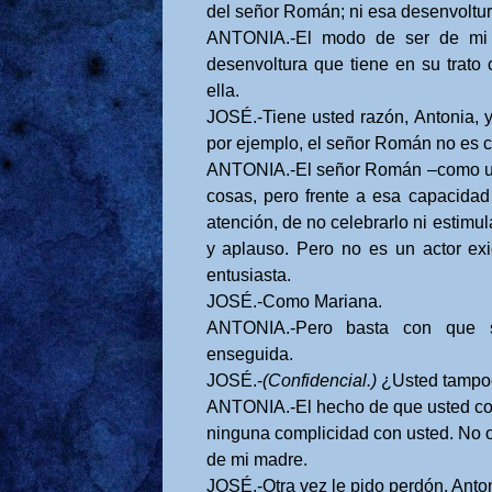
del señor Román; ni esa desenvoltura
ANTONIA.-El modo de ser de mi tí
desenvoltura que tiene en su trato
ella.
JOSÉ.-Tiene usted razón, Antonia, 
por ejemplo, el señor Román no es c
ANTONIA.-El señor Román –como uste
cosas, pero frente a esa capacidad 
atención, de no celebrarlo ni estimul
y aplauso. Pero no es un actor ex
entusiasta.
JOSÉ.-Como Mariana.
ANTONIA.-Pero basta con que 
enseguida.
JOSÉ.-
(Confidencial.)
¿Usted tampoc
ANTONIA.-El hecho de que usted con
ninguna complicidad con usted. No o
de mi madre.
JOSÉ.-Otra vez le pido perdón, Anton