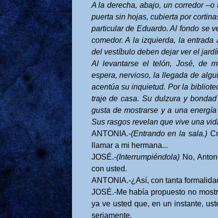
A la derecha, abajo, un corredor –o
puerta sin hojas, cubierta por cortin
particular de Eduardo. Al fondo se ve
comedor. A la izquierda, la entrada
del vestíbulo deben dejar ver el jard
Al levantarse el telón, José, de 
espera, nervioso, la llegada de alg
acentúa su inquietud. Por la bibliot
traje de casa. Su dulzura y bondad
gusta de mostrarse y a una energía
Sus rasgos revelan que vive una vida 
ANTONIA.-
(Entrando en la sala.)
Cr
llamar a mi hermana...
JOSÉ.-
(Interrumpiéndola)
No, Antoni
con usted.
ANTONIA.-¿Así, con tanta formalida
JOSÉ.-Me había propuesto no mostra
ya ve usted que, en un instante, us
seriamente.