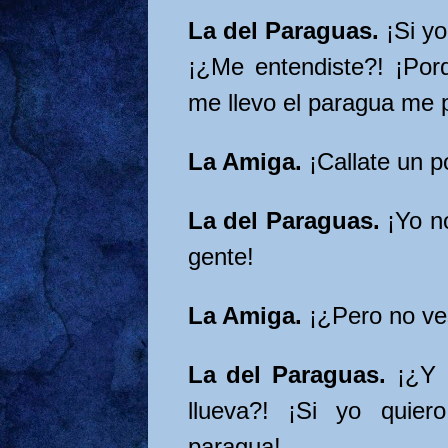
La del Paraguas.
¡Si y
¡¿Me entendiste?! ¡Por
me llevo el paragua me p
La Amiga.
¡Callate un 
La del Paraguas.
¡Yo n
gente!
La Amiga.
¡¿Pero no ve
La del Paraguas.
¡¿Y 
llueva?! ¡Si yo quier
paragua!