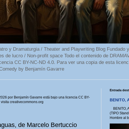
 y Dramaturgia / Theater and Playwriting Blog Fundado y
ines de lucro / Non-profit space Todo el contenido de DR
cencia CC BY-NC-ND 4.0. Para ver una copia de esta licenc
Comedy by Benjamín Gavarre
Entrada des
6 por Benjamín Gavarre está bajo una licencia CC BY-
BENITO, A
, visita creativecommons.org
BENITO, A 
(TIPO Stand
Hombre al bo
aguas, de Marcelo Bertuccio