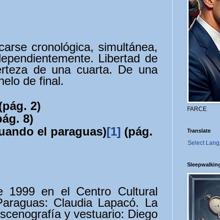
carse cronológica, simultánea,
independientemente. Libertad de
certeza de una cuarta. De una
elo de final.
(pág. 2)
FARCE
pág. 8)
uando el paraguas)
[1]
(pág.
Translate
Select Lan
Sleepwalkin
 1999 en el Centro Cultural
Paraguas: Claudia Lapacó. La
Escenografía y vestuario: Diego