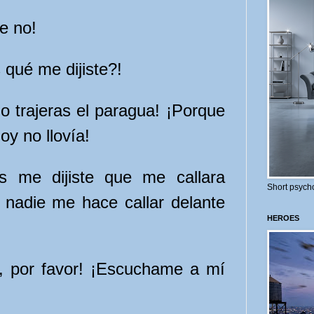
ue no!
 qué me dijiste?!
no trajeras el paragua! ¡Porque
oy no llovía!
s me dijiste que me callara
Short psycho
í nadie me hace callar delante
HEROES
 por favor! ¡Escuchame a mí