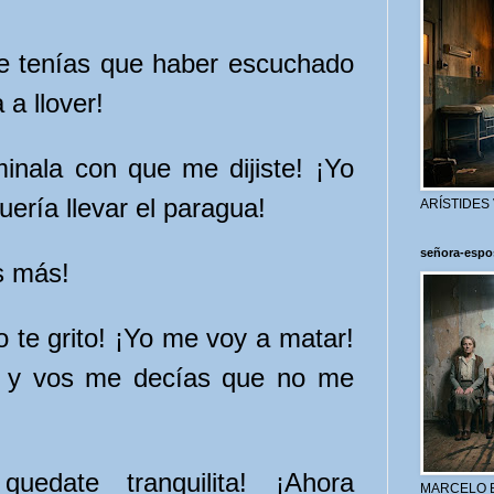
e tenías que haber escuchado
 a llover!
minala con que me dijiste! ¡Yo
quería llevar el paragua!
ARÍSTIDES
señora-espo
s más!
o te grito! ¡Yo me voy a matar!
a y vos me decías que no me
quedate tranquilita! ¡Ahora
MARCELO 