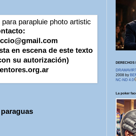
ntacto:
tuccio@gmail.com
sta en escena de este texto
con su autorización)
DERECHOS 
entores.org.ar
DRAMAVIRTU
2008 by
BE
NC-ND 4.0
La poker face
 paraguas