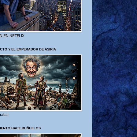
N EN NETFLIX
CTO Y EL EMPERADOR DE ASIRIA
rabal
VIENTO HACE BUÑUELOS.