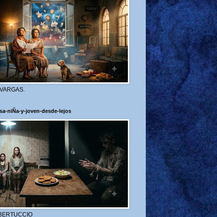
 VARGAS.
sa-niÑa-y-joven-desde-lejos
BERTUCCIO