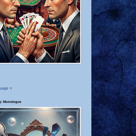
guage
▼
g: Monologue