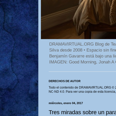
DRAMAVIRTUAL.ORG Blog de Teatro
Silva desde 2008 • Espacio sin f
Benjamín Gavarre está bajo una li
IMAGEN: Good Morning, Jonah A 
DERECHOS DE AUTOR
Todo el contenido de DRAMAVIRTUAL.ORG © 202
NC-ND 4.0. Para ver una copia de esta licencia
miércoles, enero 04, 2017
Tres miradas sobre un par