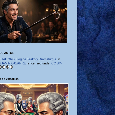
DE AUTOR
AL.ORG Blog de Teatro y Dramaturgia.
©
NJAMIN GAVARRE
is licensed under
CC BY-
 de versailles