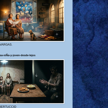
 VARGAS.
sa-niÑa-y-joven-desde-lejos
BERTUCCIO