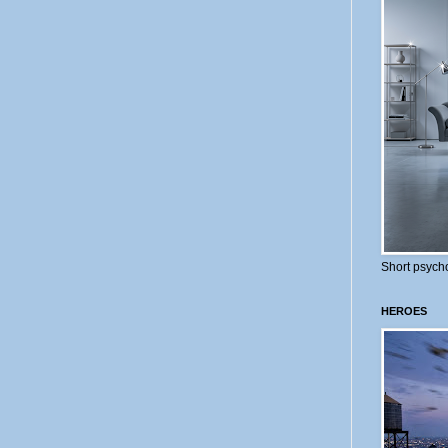
Short psycho
HEROES