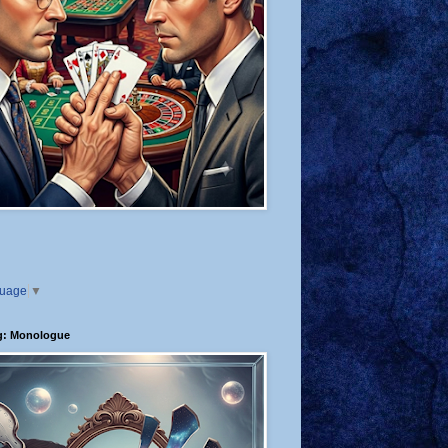
guage
▼
g: Monologue