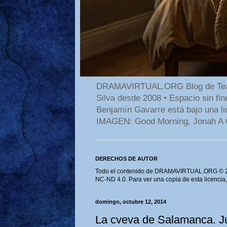
DRAMAVIRTUAL.ORG Blog de Teatro
Silva desde 2008 • Espacio sin f
Benjamín Gavarre está bajo una li
IMAGEN: Good Morning, Jonah A 
DERECHOS DE AUTOR
Todo el contenido de DRAMAVIRTUAL.ORG © 202
NC-ND 4.0. Para ver una copia de esta licencia
domingo, octubre 12, 2014
La cveva de Salamanca. J