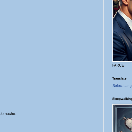
FARCE
Translate
Select Lan
Sleepwalkin
 de noche.