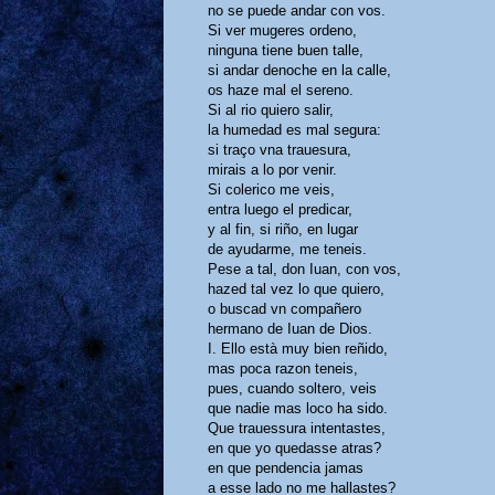
no se puede andar con vos.
Si ver mugeres ordeno,
ninguna tiene buen talle,
si andar denoche en la calle,
os haze mal el sereno.
Si al rio quiero salir,
la humedad es mal segura:
si traço vna trauesura,
mirais a lo por venir.
Si colerico me veis,
entra luego el predicar,
y al fin, si riño, en lugar
de ayudarme, me teneis.
Pese a tal, don Iuan, con vos,
hazed tal vez lo que quiero,
o buscad vn compañero
hermano de Iuan de Dios.
I. Ello està muy bien reñido,
mas poca razon teneis,
pues, cuando soltero, veis
que nadie mas loco ha sido.
Que trauessura intentastes,
en que yo quedasse atras?
en que pendencia jamas
a esse lado no me hallastes?