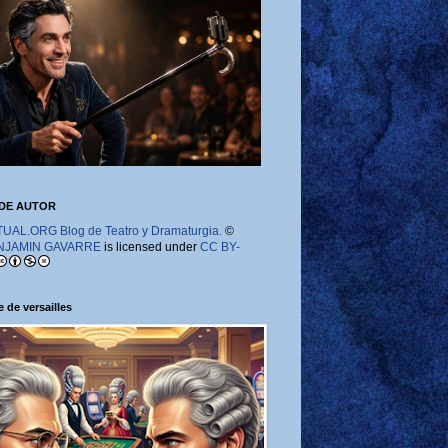
DE AUTOR
AL.ORG Blog de Teatro y Dramaturgia.
©
NJAMIN GAVARRE
is licensed under
CC BY-
 de versailles