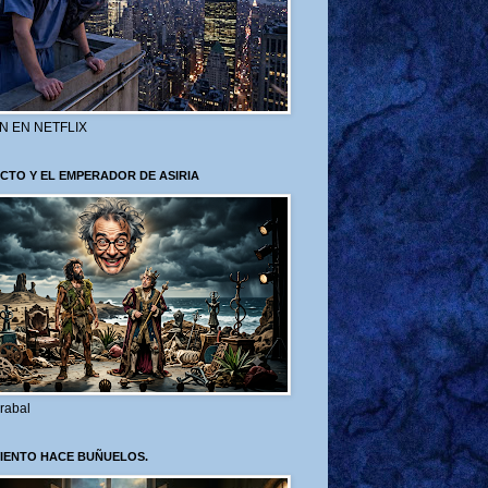
N EN NETFLIX
CTO Y EL EMPERADOR DE ASIRIA
rabal
VIENTO HACE BUÑUELOS.