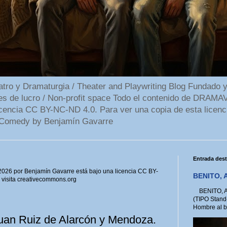
 y Dramaturgia / Theater and Playwriting Blog Fundado y
ines de lucro / Non-profit space Todo el contenido de DR
cencia CC BY-NC-ND 4.0. Para ver una copia de esta licenc
Comedy by Benjamín Gavarre
Entrada des
6 por Benjamín Gavarre está bajo una licencia CC BY-
BENITO, A
, visita creativecommons.org
BENITO, A 
(TIPO Stand
Hombre al bo
uan Ruiz de Alarcón y Mendoza.