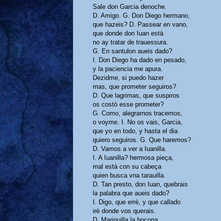
Sale don Garcia denoche.
D. Amigo. G. Don Diego hermano,
que hazeis? D. Passear en vano,
que donde don Iuan està
no ay tratar de trauessura.
G. En santulon aueis dado?
I. Don Diego ha dado en pesado,
y la paciencia me apura.
Dezidme, si puedo hazer
mas, que prometer seguiros?
D. Que lagrimas, que suspiros
os costò esse prometer?
G. Como, alegrarnos tracemos,
o voyme. I. No os vais, Garcia,
que yo en todo, y hasta el dia
quiero seguiros. G. Que haremos?
D. Vamos a ver a Iuanilla.
I. A Iuanilla? hermosa pieça,
mal està con su cabeça
quien busca vna tarauilla.
D. Tan presto, don Iuan, quebrais
la palabra que aueis dado?
I. Digo, que errè, y que callado
irè donde vos querais.
D. Mariquilla la bocona,