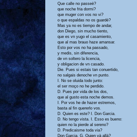
Que calle no passeè?
que noche fria dormi?
que muger con vos no vi?
o que espaldas no os guardè?
Mas ya no es tiempo de andar,
don Diego, sin mucho tiento,
que es vn yugo el casamiento,
que al mas brauo haze amansar.
Esto por vos no ha passado,
y medis, sin diferencia,
de vn soltero la licencia,
y obligacion de vn casado.
Die. Pues si estais tan conuertido,
no salgais denoche vn punto.
I. No se oluida todo junto:
el ser moço no he perdido.
D. Pues por vida de los dos,
que al gusto esta noche demos.
I. Por vos he de hazer estremos,
basta al fin quererlo vos.
D. Quien es este? I. Don Garcia.
D. No tengo vista. I. Esso es bueno:
quien no la pierde al sereno?
D. Predicaisme toda via?
Don Garcia. G. Quien và allà?