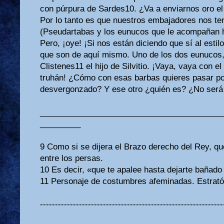
con púrpura de Sardes10. ¿Va a enviarnos oro e
Por lo tanto es que nuestros embajadores nos te
(Pseudartabas y los eunucos que le acompañan h
Pero, ¡oye! ¡Si nos están diciendo que sí al estil
que son de aquí mismo. Uno de los dos eunucos,
Clistenes11 el hijo de Silvitio. ¡Vaya, vaya con e
truhán! ¿Cómo con esas barbas quieres pasar p
desvergonzado? Y ese otro ¿quién es? ¿No será
________________________________________
_________
9 Como si se dijera el Brazo derecho del Rey, que 
entre los persas.
10 Es decir, «que te apalee hasta dejarte bañado
11 Personaje de costumbres afeminadas. Estrató
-------------------------------------------------------------