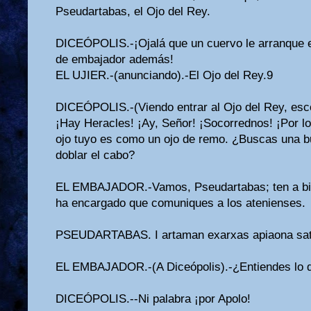
Pseudartabas, el Ojo del Rey.
DICEÓPOLIS.-¡Ojalá que un cuervo le arranque es
de embajador además!
EL UJIER.-(anunciando).-El Ojo del Rey.9
DICEÓPOLIS.-(Viendo entrar al Ojo del Rey, esc
¡Hay Heracles! ¡Ay, Señor! ¡Socorrednos! ¡Por l
ojo tuyo es como un ojo de remo. ¿Buscas una b
doblar el cabo?
EL EMBAJADOR.-Vamos, Pseudartabas; ten a bien
ha encargado que comuniques a los atenienses.
PSEUDARTABAS. I artaman exarxas apiaona sat
EL EMBAJADOR.-(A Diceópolis).-¿Entiendes lo 
DICEÓPOLIS.--Ni palabra ¡por Apolo!