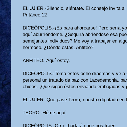
EL UJIER.-Silencio, siéntate. El consejo invita al
Pritáneo.12
DICEÓPOLIS.-¡Es para ahorcarse! Pero sería yo
aquí aburriéndome. ¿Seguirá abriéndose esa puer
semejantes individuos? Me voy a trabajar en al
hermoso. ¿Dónde estás, Anfiteo?
ANFITEO.-Aquí estoy.
DICEÓPOLIS.-Toma estos ocho dracmas y ve a c
personal un tratado de paz con Lacedemonia, par
chicos. ¡Qué sigan éstos en­viando embajadas y 
EL UJIER.-Que pase Teoro, nuestro diputado en l
TEORO.-Héme aquí.
DICEÓPOLIS.-Otro charlatán que nos traen.