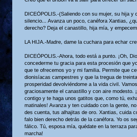
DICEÓPOLIS.-(Saliendo con su mujer, su hija y d
silencio... Avanza un poco, canéfora Xantias, ¿qu
derecho? Deja el canastillo, hija mía, y empecem
LA HIJA.-Madre, dame la cuchara para echar crem
DICEÓPOLIS.-Ahora, todo está a punto. ¡Oh, Dio
concederme tu gracia para esta procesión que yo
que te ofrecemos yo y mi familia. Permite que ce
dionisíacas cam­pestres y que la tregua de treint
prosperidad devolviéndome a la vida civil. Vamos,
graciosamente el canastillo y con aire modesto. 
contigo y te haga unos gatitos que, como tú, exh
matinales! Avanza y ten cuidado con la gente, no
des cuenta, tus alhajitas de oro. Xantias, cuida c
falo bien derecho detrás de la canéfora. Yo os s
fálico. Tú, esposa mía, quédate en la terraza par
marcha!