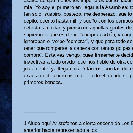
asalto. Lo que menos les importa es como hacer l
mía¡ Yo soy el primero en llegar a la Asamblea; 
tan solo, suspiro, bostezo, me desperezo, suelt
depilo, cuento hasta mil; y sueño con los campo
detesto la ciudad y pienso en aquellas gentes d
supieron lo que es decir: "compra carbón, vinagre
ignoraban el verbo "comprar", y que para todo s
tener que romperse la cabeza con tantos golpes
compra". Esta vez vengo, pues firmemente decidido
invectivar a todo orador que nos hable de otra c
justamente, ya llegan los Pritáneos; son las doce
exactamente como os lo dije: todo el mundo se pr
primeros bancos.
____________
1 Alude aquí Aristófanes a cierta escena de Los 
anterior había representado a los