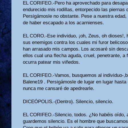
EL CORIFEO.-Pero ha aprovechado para desapar
endurecido mis rodillas, entorpecido las piernas d
Persigámosle no obstante. Pese a nuestra edad, 
de haber escapado a los acarnienses.
EL CORO.-Ese individuo, ¡oh, Zeus, oh dioses!, 
sus enemigos contra los cuales mi furor belico
han arrasado mis campos. Los acosaré sin desc
ellos cual una flecha aguda, cruel, penetrante, a
ocurra patear mis viñedos.
EL CORIFEO.-Vamos, busquemos al individuo-,b
Balene19 . Persigámosle de lugar en lugar hasta
nunca me cansaré de ape­drearle.
DICEÓPOLIS.-(Dentro). Silencio, silencio.
EL CORIFEO.-Silencio, todos. ¿No habéis oído,
guardemos silencio. Es el hombre que buscamos.
Creo que el bribón va a salir para ofrecer un sacri