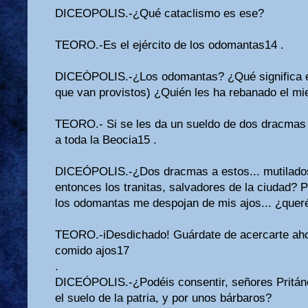
DICEOPOLIS.-¿Qué cataclismo es ese?
TEORO.-Es el ejército de los odomantas14 .
DICEÓPOLIS.-¿Los odomantas? ¿Qué significa es
que van provistos) ¿Quién les ha rebanado el m
TEORO.- Si se les da un sueldo de dos dracmas
a toda la Beocia15 .
DICEÓPOLIS.-¿Dos dracmas a estos... mutilado
entonces los tranitas, salvadores de la ciudad? Pe
los odomantas me despojan de mis ajos... ¿queré
TEORO.-iDesdichado! Guárdate de acercarte ah
comido ajos17
.
DICEÓPOLIS.-¿Podéis consentir, señores Pritáne
el suelo de la patria, y por unos bárbaros?