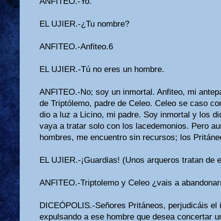
ANFITEO.-Yo.
EL UJIER.-¿Tu nombre?
ANFITEO.-Anfiteo.6
EL UJIER.-Tú no eres un hombre.
ANFITEO.-No; soy un inmortal. Anfiteo, mi antep
de Triptólemo, padre de Celeo. Celeo se caso co
dio a luz a Licino, mi padre. Soy inmortal y los
vaya a tratar solo con los lacedemonios. Pero a
hombres, me encuentro sin recursos; los Pritán
EL UJIER.-¡Guardias! (Unos arqueros tratan de ex
ANFITEO.-Triptolemo y Celeo ¿vais a abandona
DICEÓPOLIS.-Señores Pritáneos, perjudicáis el 
expulsando a ese hombre que desea concertar u