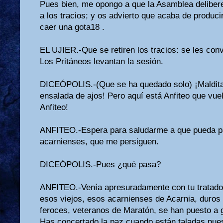
Pues bien, me opongo a que la Asamblea delibere
a los tracios; y os advierto que acaba de produci
caer una gota18 .
EL UJIER.-Que se retiren los tracios: se les co
Los Pritáneos levantan la sesión.
DICEÓPOLIS.-(Que se ha quedado solo) ¡Maldita
ensalada de ajos! Pero aquí está Anfiteo que vu
Anfiteo!
ANFITEO.-Espera para saludarme a que pueda par
acarnienses, que me persiguen.
DICEÓPOLIS.-Pues ¿qué pasa?
ANFITEO.-Venía apresuradamente con tu tratado d
esos viejos, esos acarnienses de Acarnia, duros c
feroces, veteranos de Maratón, se han puesto a gr
Has concertado la paz cuando están taladas nues