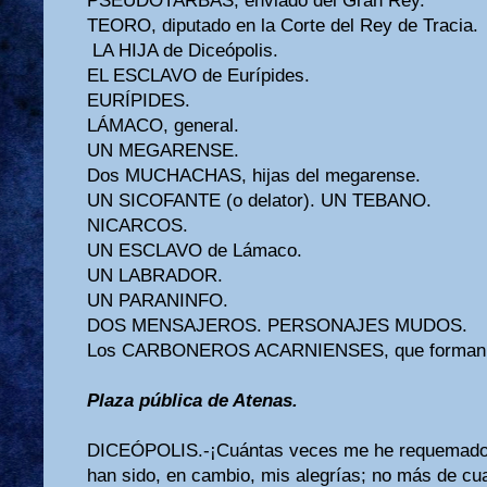
PSEUDOTARBAS, enviado del Gran Rey.
TEORO, diputado en la Corte del Rey de Tracia.
LA HIJA de Diceópolis.
EL ESCLAVO de Eurípides.
EURÍPIDES.
LÁMACO, general.
UN MEGARENSE.
Dos MUCHACHAS, hijas del megarense.
UN SICOFANTE (o delator). UN TEBANO.
NICARCOS.
UN ESCLAVO de Lámaco.
UN LABRADOR.
UN PARANINFO.
DOS MENSAJEROS. PERSONAJES MUDOS.
Los CARBONEROS ACARNIENSES, que forman e
Plaza pública de Atenas.
DICEÓPOLIS.-¡Cuántas veces me he requemado l
han sido, en cambio, mis alegrías; no más de cu