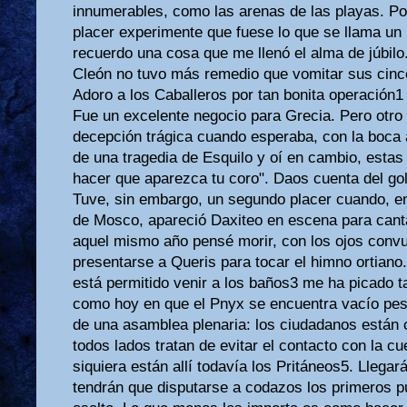
innumerables, como las arenas de las playas. Po
placer experimente que fuese lo que se llama un 
recuerdo una cosa que me llenó el alma de júbilo
Cleón no tuvo más remedio que vomitar sus cinco
Adoro a los Caballeros por tan bonita operación1 
Fue un excelente negocio para Grecia. Pero otro
decepción trágica cuando esperaba, con la boca 
de una tragedia de Esquilo y oí en cambio, estas
hacer que aparezca tu coro". Daos cuenta del gol
Tuve, sin embargo, un segundo placer cuando, en
de Mosco, apareció Daxiteo en escena para cant
aquel mismo año pensé morir, con los ojos convu
presentarse a Queris para tocar el himno ortian
está permitido venir a los baños3 me ha picado ta
como hoy en que el Pnyx se encuentra vacío pese
de una asamblea plenaria: los ciudadanos están 
todos lados tratan de evitar el contacto con la cu
siquiera están allí todavía los Pritáneos5. Llega
tendrán que disputarse a codazos los primeros p