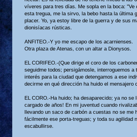
víveres para tres días. Me sopla en la boca: "Ve
esta tregua, me la sirvo, la bebo hasta la últim
placer. Yo, ya estoy libre de la guerra y de sus 
dionisíacas rústicas.
ANFITEO.-Y yo me escapo de los acarnienses.
Otra plaza de Atenas, con un altar a Dionysos.
EL CORIFEO.-(Que dirige el coro de los carboner
seguidme todos; persigámosle, interroguemos a t
interés para la ciudad que detengamos a ese ind
decirme en qué dirección ha huido el mensajero q
EL CORO.-Ha huido; ha desaparecido; ya no se l
cargado de años! En mi juventud cuando rivaliza
llevando un saco de carbón a cuestas no se me 
fácilmente ese porta-treguas; y toda su agilidad 
escabullirse.