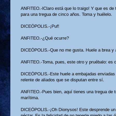
ANFITEO.-lClaro está que lo traigo! Y que es de t
para una tregua de cinco años. Toma y huélelo.
DICEÓPOLIS.-¡Puf!
ANFITEO.-¿Qué ocurre?
DICEÓPOLIS.-Que no me gusta. Huele a brea y a
ANFITEO.-Toma, pues, este otro y pruébalo: es d
DICEÓPOLIS.-Este huele a embajadas enviadas a
relente de aliados que se disputan entre sí.
ANFITEO.-Pues bien, aquí tienes una tregua de tr
marítima.
DICEÓPOLIS.-¡Oh Dionysos! Este desprende un 
néctar. Es la felicidad de no tenerle miedo a las