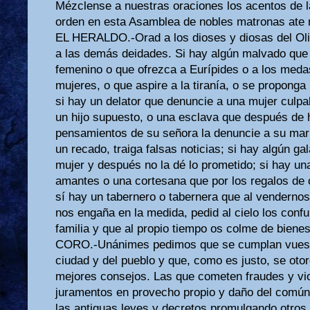
Mézclense a nuestras oraciones los acentos de la 
orden en esta Asamblea de nobles matronas ate 
EL HERALDO.-Orad a los dioses y diosas del Oli
a las demás deidades. Si hay algún malvado que 
femenino o que ofrezca a Eurípides o a los medas
mujeres, o que aspire a la tiranía, o se proponga
si hay un delator que denuncie a una mujer culpa
un hijo supuesto, o una esclava que después de
pensamientos de su señora la denuncie a su mari
un recado, traiga falsas noticias; si hay algún g
mujer y después no la dé lo prometido; si hay u
amantes o una cortesana que por los regalos de 
sí hay un tabernero o tabernera que al vendernos
nos engaña en la medida, pedid al cielo los conf
familia y que al propio tiempo os colme de bienes
CORO.-Unánimes pedimos que se cumplan vuestr
ciudad y del pueblo y que, como es justo, se otor
mejores consejos. Las que cometen fraudes y vi
juramentos en provecho propio y daño del común;
las antiguas leyes y decretos promulgando otros