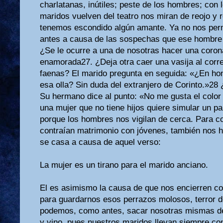
charlatanas, inútiles; peste de los hombres; con
maridos vuelven del teatro nos miran de reojo y r
tenemos escondido algún amante. Ya no nos per
antes a causa de las sospechas que ese hombre 
¿Se le ocurre a una de nosotras hacer una coron
enamorada27. ¿Deja otra caer una vasija al corr
faenas? El marido pregunta en seguida: «¿En ho
esa olla? Sin duda del extranjero de Corinto.»28
Su hermano dice al punto: «No me gusta el colo
una mujer que no tiene hijos quiere simular un pa
porque los hombres nos vigilan de cerca. Para co
contraían matrimonio con jóvenes, también nos h
se casa a causa de aquel verso:
La mujer es un tirano para el marido anciano.
El es asimismo la causa de que nos encierren con
para guardarnos esos perrazos molosos, terror d
podemos, como antes, sacar nosotras mismas de 
y vino, pues nuestros maridos llevan siempre c