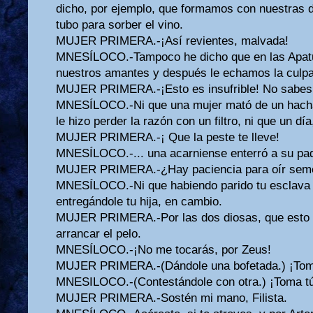
dicho, por ejemplo, que formamos con nuestras 
tubo para sorber el vino.
MUJER PRIMERA.-¡Así revientes, malvada!
MNESÍLOCO.-Tampoco he dicho que en las Apatu
nuestros amantes y después le echamos la culpa 
MUJER PRIMERA.-¡Esto es insufrible! No sabes l
MNESÍLOCO.-Ni que una mujer mató de un hachaz
le hizo perder la razón con un filtro, ni que un día
MUJER PRIMERA.-¡ Que la peste te lleve!
MNESÍLOCO.-... una acarniense enterró a su pad
MUJER PRIMERA.-¿Hay paciencia para oír seme
MNESÍLOCO.-Ni que habiendo parido tu esclava u
entregándole tu hija, en cambio.
MUJER PRIMERA.-Por las dos diosas, que esto no
arrancar el pelo.
MNESÍLOCO.-¡No me tocarás, por Zeus!
MUJER PRIMERA.-(Dándole una bofetada.) ¡Tom
MNESILOCO.-(Contestándole con otra.) ¡Toma tú
MUJER PRIMERA.-Sostén mi mano, Filista.