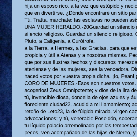
hija un esposo rico, a la vez que estúpido y nec
que en divertirse. ¿Dónde encontraré un sitio par
Tú, Tratta, márchate: las esclavas no pueden asis
UNA MUJER HERALDO.-20Guardad un silencio re
silencio religioso. Guardad un silencio religioso.
Pluto, a Caligenia, a Curótrofe,
a la Tierra, a Hermes, a las Gracias, para que 
propicia y útil a Atenas y a nosotras mismas. Pe
que por sus ilustres hechos y discursos merezc
ateniense y de las mujeres, sea la vencedora. Dir
haced votos por vuestra propia dicha. ¡lo, Pean!
CORO DE MUJERES.-Esos son nuestros votos. ¡
acogerlos! Zeus Omnipotente; y dios de la lira d
tú, invencible diosa, doncella de ojos azules y á
floreciente ciudad22, acudid a mi llamamiento; 
retoño de Leto23, la de fúlgida mirada, virgen ca
advocacíones; y tú, venerable Poseidón, sobera
tu líquido palacio arremolinado por las tempestad
peces, ven acompañado de las hijas de Nereo, y 