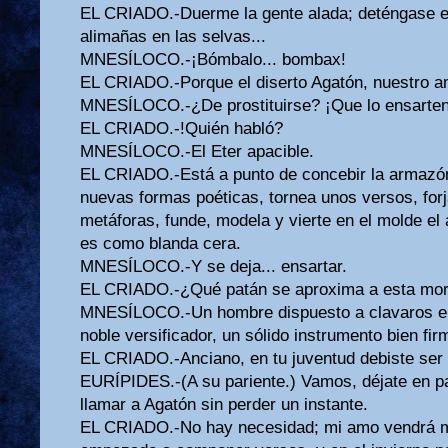
EL CRIADO.-Duerme la gente alada; deténgase el
alimañas en las selvas...
MNESÍLOCO.-¡Bómbalo... bombax!
EL CRIADO.-Porque el diserto Agatón, nuestro am
MNESÍLOCO.-¿De prostituirse? ¡Que lo ensarten
EL CRIADO.-!Quién habló?
MNESÍLOCO.-El Eter apacible.
EL CRIADO.-Está a punto de concebir la armaz
nuevas formas poéticas, tornea unos versos, forj
metáforas, funde, modela y vierte en el molde e
es como blanda cera.
MNESÍLOCO.-Y se deja... ensartar.
EL CRIADO.-¿Qué patán se aproxima a esta mo
MNESÍLOCO.-Un hombre dispuesto a clavaros en 
noble versificador, un sólido instrumento bien fir
EL CRIADO.-Anciano, en tu juventud debiste ser 
EURÍPIDES.-(A su pariente.) Vamos, déjate en paz
llamar a Agatón sin perder un instante.
EL CRIADO.-No hay necesidad; mi amo vendrá m