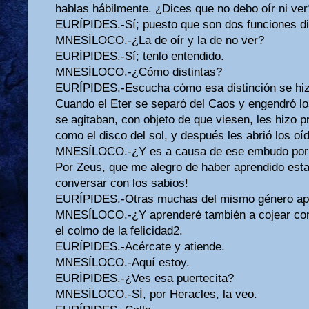
hablas hábilmente. ¿Dices que no debo oír ni ver
EURÍPIDES.-Sí; puesto que son dos funciones dis
MNESÍLOCO.-¿La de oír y la de no ver?
EURÍPIDES.-Sí; tenlo entendido.
MNESÍLOCO.-¿Cómo distintas?
EURÍPIDES.-Escucha cómo esa distinción se hiz
Cuando el Eter se separó del Caos y engendró l
se agitaban, con objeto de que viesen, les hizo 
como el disco del sol, y después les abrió los o
MNESÍLOCO.-¿Y es a causa de ese embudo por lo
Por Zeus, que me alegro de haber aprendido est
conversar con los sabios!
EURÍPIDES.-Otras muchas del mismo género apr
MNESÍLOCO.-¿Y aprenderé también a cojear con
el colmo de la felicidad2.
EURÍPIDES.-Acércate y atiende.
MNESÍLOCO.-Aquí estoy.
EURÍPIDES.-¿Ves esa puertecita?
MNESÍLOCO.-SÍ, por Heracles, la veo.