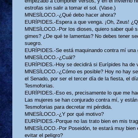
empezado a componer versos, y en el invierno no
estrofas sin salir a tomar el sol. (Vase.)
MNESÍLOCO.-¿Qué debo hacer ahora?
EURÍPIDES.-Espera a que venga. ¡Oh, Zeus! ¿Q
MNESÍLOCO.-Por los dioses, quiero saber qué si
gimes? ¿De qué te lamentas? No debes tener sec
suegro.
EURÍPIDES.-Se está maquinando contra mí una g
MNESÍLOCO.-¿Cuál?
EURÍPIDES.-Hoy se decidirá si Eurípides ha de vi
MNESÍLOCO.-¿Cómo es posible? Hoy no hay sesió
el Senado, por ser el tercer día de la fiesta, el d
Tesmoforias.
EURÍPIDES.-Eso es, precisamente lo que me hace
Las mujeres se han conjurado contra mí, y están 
Tesmoforias para decretar mi pérdida.
MNESÍLOCO.-¿Y por qué motivo?
EURÍPIDES.-Porque no las trato bien en mis trag
MNESÍLOCO.-Por Poseidón, te estará muy bien
evitar el peligro?