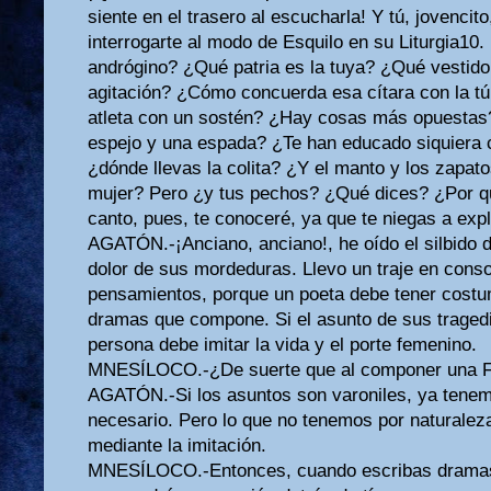
siente en el trasero al escucharla! Y tú, jovencito
interrogarte al modo de Esquilo en su Liturgia10
andrógino? ¿Qué patria es la tuya? ¿Qué vestid
agitación? ¿Cómo concuerda esa cítara con la tún
atleta con un sostén? ¿Hay cosas más opuestas
espejo y una espada? ¿Te han educado siquier
¿dónde llevas la colita? ¿Y el manto y los zapato
mujer? Pero ¿y tus pechos? ¿Qué dices? ¿Por qu
canto, pues, te conoceré, ya que te niegas a expl
AGATÓN.-¡Anciano, anciano!, he oído el silbido de 
dolor de sus mordeduras. Llevo un traje en cons
pensamientos, porque un poeta debe tener costu
dramas que compone. Si el asunto de sus tragedi
persona debe imitar la vida y el porte femenino.
MNESÍLOCO.-¿De suerte que al componer una Fe
AGATÓN.-Si los asuntos son varoniles, ya tenemo
necesario. Pero lo que no tenemos por naturaleza
mediante la imitación.
MNESÍLOCO.-Entonces, cuando escribas dramas 