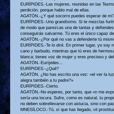
EURÍPIDES.-Las mujeres, reunidas en las Tesmof
perdición, porque hablo mal de ellas.
AGATÓN.-¿Y qué socorro puedes esperar de mí
EURÍPIDES.-Uno grandísimo. Si te mezclas furti
de modo que parezcas una de tantas y defiendes
conseguirás salvarme. Tú eres el único capaz de
AGATÓN.-¿Por qué no vas a defenderte tú mism
EURÍPIDES.-Te lo diré. En primer lugar, yo soy
cano y barbudo, mientras que tú eres de hermosa
blanca; tienes voz de mujer y eres precioso y de
AGATÓN.-Eurípides...
EURÍPIDES.-¿Qué?
AGATÓN. ¿No has escrito una vez: «el ver la luz 
alegra también a tu padre?»
EURÍPIDES.-Cierto.
AGATÓN.-No esperes, por tanto, que «n me expon
sería una locura. Sufre, como es natural, tu propi
no deben sobrellevarse con astucia, sino con pac
MNESÍLOCO.-Tú, sí que has llegado, vil prostitu