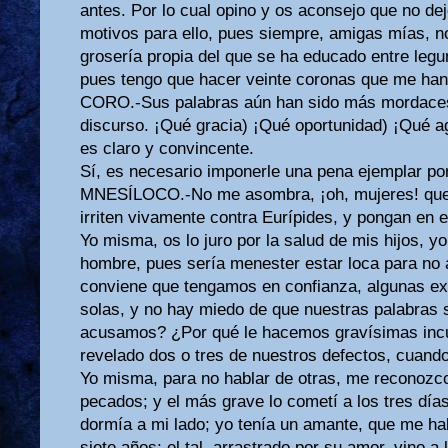
antes. Por lo cual opino y os aconsejo que no dej
motivos para ello, pues siempre, amigas mías, no
grosería propia del que se ha educado entre legu
pues tengo que hacer veinte coronas que me han
CORO.-Sus palabras aún han sido más mordaces 
discurso. ¡Qué gracia) ¡Qué oportunidad) ¡Qué a
es claro y convincente.
Sí, es necesario imponerle una pena ejemplar por
MNESÍLOCO.-No me asombra, ¡oh, mujeres! que 
irriten vivamente contra Eurípides, y pongan en e
Yo misma, os lo juro por la salud de mis hijos, 
hombre, pues sería menester estar loca para no 
conviene que tengamos en confianza, algunas ex
solas, y no hay miedo de que nuestras palabras s
acusamos? ¿Por qué le hacemos gravísimas incu
revelado dos o tres de nuestros defectos, cuan
Yo misma, para no hablar de otras, me reconozc
pecados; y el más grave lo cometí a los tres día
dormía a mi lado; yo tenía un amante, que me ha
siete años; el tal, arrastrado por su amor, vino a 