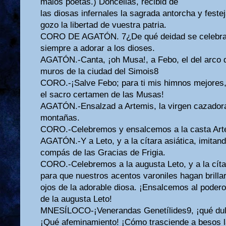
malos poetas.) Doncellas, recibid de
las diosas infernales la sagrada antorcha y feste
gozo la libertad de vuestra patria.
CORO DE AGATÓN. 7¿De qué deidad se celebra h
siempre a adorar a los dioses.
AGATÓN.-Canta, ¡oh Musa!, a Febo, el del arco d
muros de la ciudad del Simois8
CORO.-¡Salve Febo; para ti mis himnos mejores, 
el sacro certamen de las Musas!
AGATÓN.-Ensalzad a Artemis, la virgen cazador
montañas.
CORO.-Celebremos y ensalcemos a la casta Artem
AGATÓN.-Y a Leto, y a la cítara asiática, imitand
compás de las Gracias de Frigia.
CORO.-Celebremos a la augusta Leto, y a la cít
para que nuestros acentos varoniles hagan brillar
ojos de la adorable diosa. ¡Ensalcemos al poderos
de la augusta Leto!
MNESÍLOCO-¡Venerandas Genetílides9, ¡qué dulc
¡Qué afeminamiento! ¡Cómo trasciende a besos l