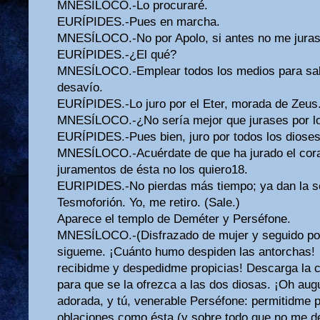
MNESÍLOCO.-Lo procuraré.
EURÍPIDES.-Pues en marcha.
MNESÍLOCO.-No por Apolo, si antes no me juras.
EURÍPIDES.-¿El qué?
MNESÍLOCO.-Emplear todos los medios para sal
desavío.
EURÍPIDES.-Lo juro por el Eter, morada de Zeus
MNESÍLOCO.-¿No sería mejor que jurases por lo
EURÍPIDES.-Pues bien, juro por todos los dioses
MNESÍLOCO.-Acuérdate de que ha jurado el coraz
juramentos de ésta no los quiero18.
EURIPIDES.-No pierdas más tiempo; ya dan la se
Tesmoforión. Yo, me retiro. (Sale.)
Aparece el templo de Deméter y Perséfone.
MNESÍLOCO.-(Disfrazado de mujer y seguido por 
sigueme. ¡Cuánto humo despiden las antorchas! 
recibidme y despedidme propicias! Descarga la ce
para que se la ofrezca a las dos diosas. ¡Oh aug
adorada, y tú, venerable Perséfone: permitidme
oblaciones como ésta (y sobre todo que no me 