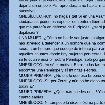
encargamos de vengarnos; vamos a coger ceniza 
dejarla sin un pelo. Así aprenderá a no hablar ma
sucesivo.
MNESÍLOCO.-¡Oh, no hagáis tal! Si en una Asam
ciudadanas podemos exponer con entera libertad 
que me parecía en defensa de Eurípides, ¿será j
depilación?
UNA MUJER.-¿Cómo no ha de ser justo castigarte
has atrevido a defender a un hombre que ha colm
sexo; a un hombre que escoge de intento para 
aquellos asuntos donde hay mujeres perversas, 
se le ocurre escribir sobre Penélope, sólo porque
MNESÍLOCO.-Yo sé el motivo. Entre todas las mu
encontrar una Penélope y sí infinitas Fedras.
MUJER PRIMERA.-¿No oís lo que esa bribona vue
MNESÍLOCO.-Sí, por Zeus; y aún no he dicho to
todavía?
MUJER PRIMERA.-¿Que más puedes decir! Ya d
cuanto sabías.
MNESÍLOCO.-Ni tampoco la diezmilésima parte 