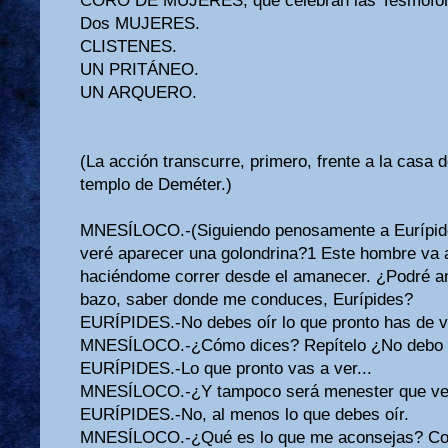
CORO DE MUJERES, que celebran las Tesmofor
Dos MUJERES.
CLISTENES.
UN PRITÁNEO.
UN ARQUERO.
(La acción transcurre, primero, frente a la casa 
templo de Deméter.)
MNESÍLOCO.-(Siguiendo penosamente a Eurípid
veré aparecer una golondrina?1 Este hombre va
haciéndome correr desde el amanecer. ¿Podré an
bazo, saber donde me conduces, Eurípides?
EURÍPIDES.-No debes oír lo que pronto has de v
MNESÍLOCO.-¿Cómo dices? Repítelo ¿No debo o
EURÍPIDES.-Lo que pronto vas a ver...
MNESÍLOCO.-¿Y tampoco será menester que v
EURÍPIDES.-No, al menos lo que debes oír.
MNESÍLOCO.-¿Qué es lo que me aconsejas? Con