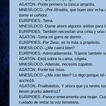
AGATÓN.-Ponte primero la túnica amarilla.
MNESÍLOCO.-¡Por Afrodita, que buen olor echa 
dame el ceñidor.
EURÍPIDES.-Toma.
MNESÍLOCO.-Dame ahora algunos anillos para la
EURÍPIDES. También necesitan una cinta y una 
AGATÓN.-Toma mi gorro de dormir.
EURÍPIDES.-Por Zeus, es lo más a propósito.
MNESÍLOCO.-¿Me caerá bien?
EURÍPIDES.-Admirablemente. Tráeme también un
AGATÓN.-Está sobre la cama, cógela.
MNESÍLOCO.-Además, necesito zapatos.
AGATÓN.-Ponte los míos.
MNESÍLOCO.-¿Me irán bien? Lo digo porque sé qu
ancho16.
AGATÓN.-Pruébatelos. Y ahora que ya tenéis tod
lleven pronto adentro17.
EURÍPIDES.-Parece enteramente una mujer. Cua
cuidado de imitar la voz femenina.