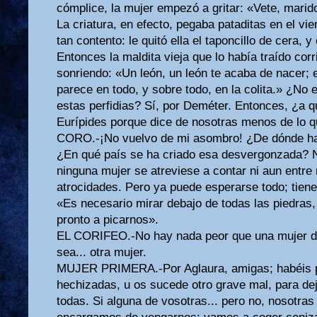
cómplice, la mujer empezó a gritar: «Vete, marido
La criatura, en efecto, pegaba pataditas en el vient
tan contento: le quitó ella el taponcillo de cera, y
Entonces la maldita vieja que lo había traído corri
sonriendo: «Un león, un león te acaba de nacer; es
parece en todo, y sobre todo, en la colita.» ¿N
estas perfidias? Sí, por Deméter. Entonces, ¿a qu
Eurípides porque dice de nosotras menos de lo 
CORO.-¡No vuelvo de mi asombro! ¿De dónde ha
¿En qué país se ha criado esa desvergonzada? 
ninguna mujer se atreviese a contar ni aun entre
atrocidades. Pero ya puede esperarse todo; tiene
«Es necesario mirar debajo de todas las piedras,
pronto a picarnos».
EL CORIFEO.-No hay nada peor que una mujer 
sea... otra mujer.
MUJER PRIMERA.-Por Aglaura, amigas; habéis per
hechizadas, u os sucede otro grave mal, para dej
todas. Si alguna de vosotras... pero no, nosotras