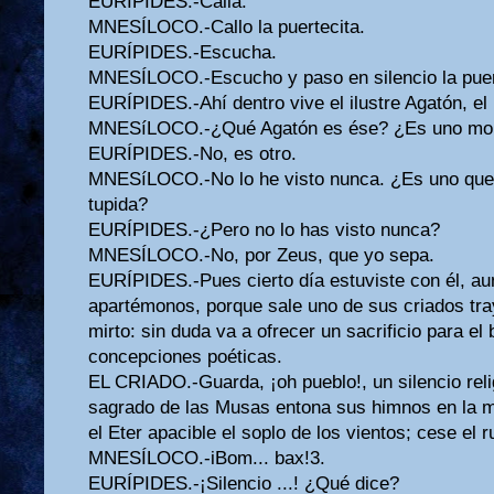
EURÍPIDES.-Calla.
MNESÍLOCO.-Callo la puertecita.
EURÍPIDES.-Escucha.
MNESÍLOCO.-Escucho y paso en silencio la puer
EURÍPIDES.-Ahí dentro vive el ilustre Agatón, el 
MNESíLOCO.-¿Qué Agatón es ése? ¿Es uno mor
EURÍPIDES.-No, es otro.
MNESíLOCO.-No lo he visto nunca. ¿Es uno que
tupida?
EURÍPIDES.-¿Pero no lo has visto nunca?
MNESÍLOCO.-No, por Zeus, que yo sepa.
EURÍPIDES.-Pues cierto día estuviste con él, au
apartémonos, porque sale uno de sus criados tr
mirto: sin duda va a ofrecer un sacrificio para el
concepciones poéticas.
EL CRIADO.-Guarda, ¡oh pueblo!, un silencio relig
sagrado de las Musas entona sus himnos en la m
el Eter apacible el soplo de los vientos; cese el 
MNESÍLOCO.-iBom... bax!3.
EURÍPIDES.-¡Silencio ...! ¿Qué dice?