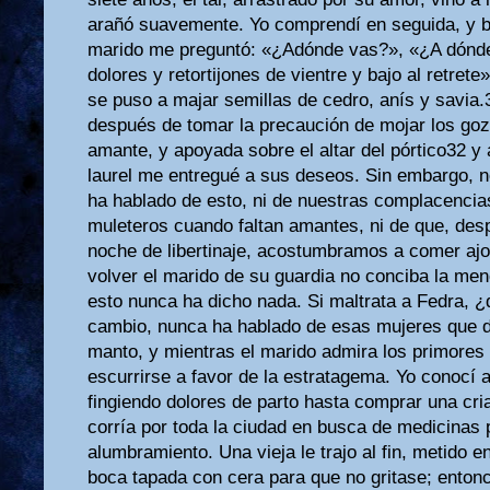
arañó suavemente. Yo comprendí en seguida, y b
marido me preguntó: «¿Adónde vas?», «¿A dónde?
dolores y retortijones de vientre y bajo al retrete
se puso a majar semillas de cedro, anís y savia.3
después de tomar la precaución de mojar los go
amante, y apoyada sobre el altar del pórtico32 y
laurel me entregué a sus deseos. Sin embargo, n
ha hablado de esto, ni de nuestras complacencia
muleteros cuando faltan amantes, ni de que, de
noche de libertinaje, acostumbramos a comer ajo
volver el marido de su guardia no conciba la me
esto nunca ha dicho nada. Si maltrata a Fedra, 
cambio, nunca ha hablado de esas mujeres que de
manto, y mientras el marido admira los primores d
escurrirse a favor de la estratagema. Yo conocí 
fingiendo dolores de parto hasta comprar una cri
corría por toda la ciudad en busca de medicinas 
alumbramiento. Una vieja le trajo al fin, metido en
boca tapada con cera para que no gritase; enton