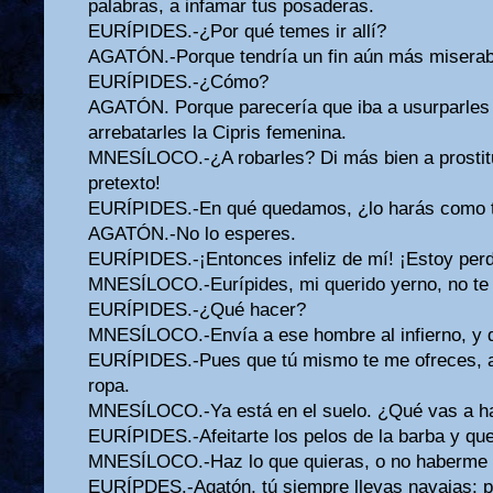
palabras, a infamar tus posaderas.
EURÍPIDES.-¿Por qué temes ir allí?
AGATÓN.-Porque tendría un fin aún más miserabl
EURÍPIDES.-¿Cómo?
AGATÓN. Porque parecería que iba a usurparles 
arrebatarles la Cipris femenina.
MNESÍLOCO.-¿A robarles? Di más bien a prostitu
pretexto!
EURÍPIDES.-En qué quedamos, ¿lo harás como t
AGATÓN.-No lo esperes.
EURÍPIDES.-¡Entonces infeliz de mí! ¡Estoy perd
MNESÍLOCO.-Eurípides, mi querido yerno, no te 
EURÍPIDES.-¿Qué hacer?
MNESÍLOCO.-Envía a ese hombre al infierno, y 
EURÍPIDES.-Pues que tú mismo te me ofreces, a
ropa.
MNESÍLOCO.-Ya está en el suelo. ¿Qué vas a h
EURÍPIDES.-Afeitarte los pelos de la barba y qu
MNESÍLOCO.-Haz lo que quieras, o no haberme o
EURÍPDES.-Agatón, tú siempre llevas navajas: p