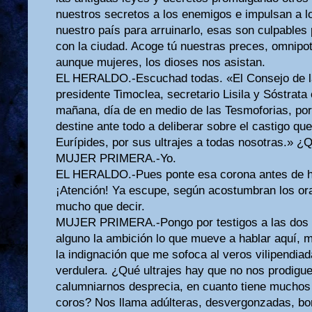
nuestros secretos a los enemigos e impulsan a 
nuestro país para arruinarlo, esas son culpables
con la ciudad. Acoge tú nuestras preces, omnipo
aunque mujeres, los dioses nos asistan.
EL HERALDO.-Escuchad todas. «El Consejo de l
presidente Timoclea, secretario Lisila y Sóstrat
mañana, día de en medio de las Tesmoforias, po
destine ante todo a deliberar sobre el castigo q
Eurípides, por sus ultrajes a todas nosotras.» ¿Q
MUJER PRIMERA.-Yo.
EL HERALDO.-Pues ponte esa corona antes de hab
¡Atención! Ya escupe, según acostumbran los or
mucho que decir.
MUJER PRIMERA.-Pongo por testigos a las dos 
alguno la ambición lo que mueve a hablar aquí,
la indignación que me sofoca al veros vilipendiad
verdulera. ¿Qué ultrajes hay que no nos prodig
calumniarnos desprecia, en cuanto tiene muchos
coros? Nos llama adúlteras, desvergonzadas, bor