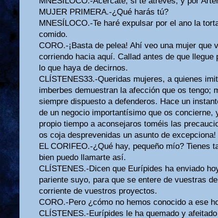
MNESÍLOCO.-Acércate, si te atreves, y por Art
MUJER PRIMERA.-¿Qué harás tú?
MNESÍLOCO.-Te haré expulsar por el ano la tor
comido.
CORO.-¡Basta de pelea! Ahí veo una mujer que v
corriendo hacia aquí. Callad antes de que llegue
lo que haya de decirnos.
CLÍSTENES33.-Queridas mujeres, a quienes imito
imberbes demuestran la afección que os tengo; m
siempre dispuesto a defenderos. Hace un instante
de un negocio importantísimo que os concierne, y
propio tiempo a aconsejaros toméis las precauci
os coja desprevenidas un asunto de excepciona!
EL CORIFEO.-¿Qué hay, pequeño mío? Tienes tan 
bien puedo llamarte así.
CLÍSTENES.-Dicen que Eurípides ha enviado hoy
pariente suyo, para que se entere de vuestras del
corriente de vuestros proyectos.
CORO.-Pero ¿cómo no hemos conocido a ese hom
CLÍSTENES.-Eurípides le ha quemado y afeitado l