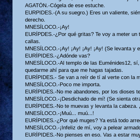
AGATÓN.-Cógela de ese estuche.
EURPIDES.-(A su suegro.) Eres un valiente, siénta
derecho.
MNESÍLOCO.-¡Ay!
EURÍPDES.-¿Por qué gritas? Te voy a meter un ta
callas.
MNESÍLOCO.-¡Ay! ¡Ay! ¡Ay! ¡Ay! (Se levanta y ec
EURÍPIDES.-¿Adónde vas?
MNESÍLOCO.-Al templo de las Euménides12, sí, 
quedarme ahí para que me hagas tajadas.
EURÍPIDES.- Se van a reír de tí al verte con la m
MNESÍLOCO.-Poco me importa.
EURÍPIDES.-No me abandones, por los dioses te 
MNESÍLOCO.-¡Desdichado de mí! (Se sienta otra
EURÍPIDES.-No te muevas y levanta la cabeza. 
MNESÍLOCO.-¡Muú... muú...!
EURÍPIDES.-¿Por qué muges? Ya está todo arre
MNESÍLOCO.-¡Infeliz de mí, voy a pelear armado 
EURÍPIDES.-No pienses en eso. Vas a estar mu