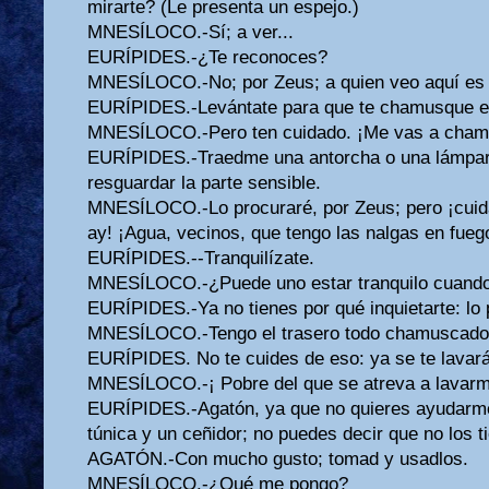
mirarte? (Le presenta un espejo.)
MNESÍLOCO.-Sí; a ver...
EURÍPIDES.-¿Te reconoces?
MNESÍLOCO.-No; por Zeus; a quien veo aquí es 
EURÍPIDES.-Levántate para que te chamusque el v
MNESÍLOCO.-Pero ten cuidado. ¡Me vas a chamu
EURÍPIDES.-Traedme una antorcha o una lámpara
resguardar la parte sensible.
MNESÍLOCO.-Lo procuraré, por Zeus; pero ¡cuid
ay! ¡Agua, vecinos, que tengo las nalgas en fueg
EURÍPIDES.--Tranquilízate.
MNESÍLOCO.-¿Puede uno estar tranquilo cuando
EURÍPIDES.-Ya no tienes por qué inquietarte: lo 
MNESÍLOCO.-Tengo el trasero todo chamuscado
EURÍPIDES. No te cuides de eso: ya se te lavar
MNESÍLOCO.-¡ Pobre del que se atreva a lavarme
EURÍPIDES.-Agatón, ya que no quieres ayudarm
túnica y un ceñidor; no puedes decir que no los t
AGATÓN.-Con mucho gusto; tomad y usadlos.
MNESÍLOCO.-¿Qué me pongo?