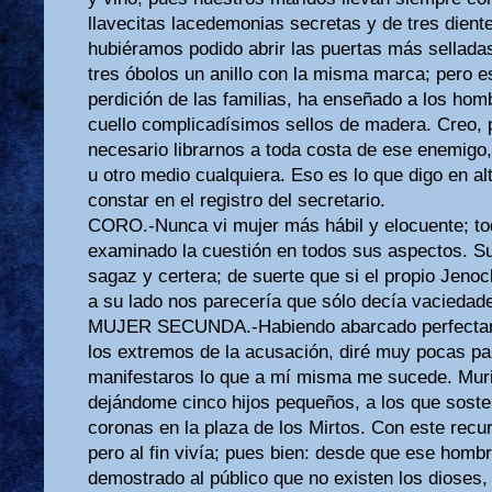
llavecitas lacedemonias secretas y de tres dien
hubiéramos podido abrir las puertas más sellad
tres óbolos un anillo con la misma marca; pero e
perdición de las familias, ha enseñado a los hom
cuello complicadísimos sellos de madera. Creo, 
necesario librarnos a toda costa de ese enemigo
u otro medio cualquiera. Eso es lo que digo en al
constar en el registro del secretario.
CORO.-Nunca vi mujer más hábil y elocuente; tod
examinado la cuestión en todos sus aspectos. Su
sagaz y certera; de suerte que si el propio Jenoc
a su lado nos parecería que sólo decía vaciedad
MUJER SECUNDA.-Habiendo abarcado perfectame
los extremos de la acusación, diré muy pocas p
manifestaros lo que a mí misma me sucede. Muri
dejándome cinco hijos pequeños, a los que soste
coronas en la plaza de los Mirtos. Con este recur
pero al fin vivía; pues bien: desde que ese homb
demostrado al público que no existen los dioses,