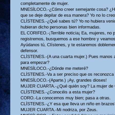
completamente de mujer.
MNESÍLOCO.-¿Cómo creer semejante cosa? ¿Ha
que se deje depilar de esa manera? Yo no lo cre
CLÍSTENES.-¿Qué sabes tú? Yo no hubiera venido
hubieran dicho personas bien informadas.
EL CORIFEO.-¡Terrible noticia¡ Ea, mujeres, no
registremos, busquemos a ese hombre y veamos 
Ayúdanos tú, Clístenes, y te estaremos doblemen
defensor.
CLÍSTENES.-(A una cuarta mujer.) Pues manos a 
para empezar?
MNESÍLOCO.-¿Dónde me meteré?
CLÍSTENES.-Va a ser preciso que os reconozca 
MNESÍLOCO.-(Aparte.) ¡Ay, grandes dioses!
MUJER CUARTA.-¿Qué quién soy? La mujer de 
CLÍSTENES.-¿Conocéis a esta mujer?
CORO.-La conocemos muy bien; pasa a otras.
CLÍSTENES.-¿Y esa que lleva un niño en brazos
MUJER CUARTA.-Mi nodriza, por Zeus.