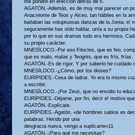
me pondré en erección detrás de tí.
AGATÓN.-Además, es de muy mal parecer un poet
Anacreonte de Teos y Alceo, tan hábiles en la ar
bailaban las voluptuosas danzas de la Jonia; e! 
seguramente has oído hablar, unía a su propia h
por lo que en sus dramas todo era hermoso. Cad
su propio carácter.
MNESÍLOCO.-Por eso Filocles, que es feo, comp
que es malo, malas y Teognis, que es frío, frías.
AGATÓN.-Es de rigor. Y por saberlo he cuidado 
MNESÍLOCO.-¿Cómo, por los dioses?
EURÍPIDES.-Cesa de ladrar. Yo era lo mismo cu
a escribir.
MNESÍLOCO.-¡Por Zeus, que no envidio tu educa
EURÍPIDES.-Déjame, por fin, decir e! motivo que
AGATÓN.-Explícate.
EURÍPIDES.-Agatón, «de hombres sabios es dec
palabras. Herido por una
desgracia nueva, vengo a suplicarte»11
AGATÓN.-¡Para qué me necesitas?