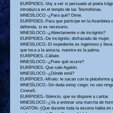
EURÍPIDES.-Voy a ver si persuado al poeta trág
introduzca en el templo de las Tesmoforias.
MNESÍLOCO.-¿Para qué? Dime.
EURÍPIDES.-Para que participe en la Asamblea 
defienda, si es necesario.
MNESÍLOCO.-¿Abiertamente o de incógnito?
EURÍPIDES.-De incógnito; disfrazado de mujer.
MNESÍLOCO.-El expediente es ingenioso y lleva l
que toca a la astucia, nuestra es la palma.
EURÍPIDES.-Cállate.
MNESÍLOCO.-¿Pues qué ocurre?
EURÍPIDES.-Que sale Agatón.
MNESÍLOCO.-¿Dónde está?
EURÍPIDES.-Míralo: le sacan con la plataforma gi
MNESÍLOCO.-Sin duda estoy ciego; no veo ningú
Cirene5.
EURÍPIDES.-Silencio, que se dispone a cantar.
MNESÍLOCO.-¿Va a entonar una marcha de hor
AGATÓN.-(Que durante toda la escena habla en e