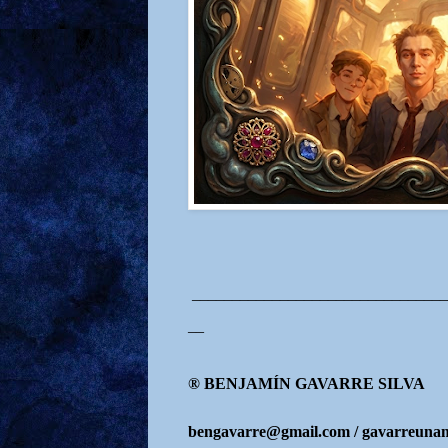
________________________________
__
® BENJAMÍN GAVARRE SILVA
bengavarre@gmail.com / gavarreun