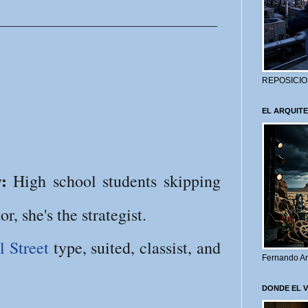
________________________________________
REPOSICIO
EL ARQUITE
:
High school students skipping
or, she's the strategist.
l Street
type, suited, classist, and
Fernando Ar
DONDE EL 