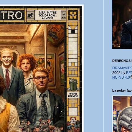
DERECHOS 
DRAMAVIRTU
2008 by
BE
NC-ND 4.0
La poker face