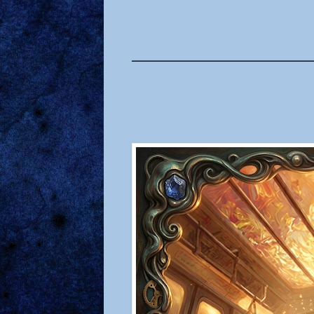
________________