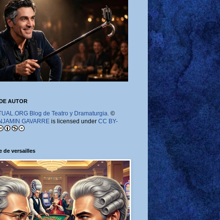
DE AUTOR
AL.ORG Blog de Teatro y Dramaturgia.
©
NJAMIN GAVARRE
is licensed under
CC BY-
 de versailles