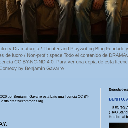
 y Dramaturgia / Theater and Playwriting Blog Fundado y
ines de lucro / Non-profit space Todo el contenido de DR
cencia CC BY-NC-ND 4.0. Para ver una copia de esta licenc
Comedy by Benjamín Gavarre
Entrada des
6 por Benjamín Gavarre está bajo una licencia CC BY-
BENITO, A
, visita creativecommons.org
BENITO, A 
(TIPO Stand
Hombre al bo
Y.