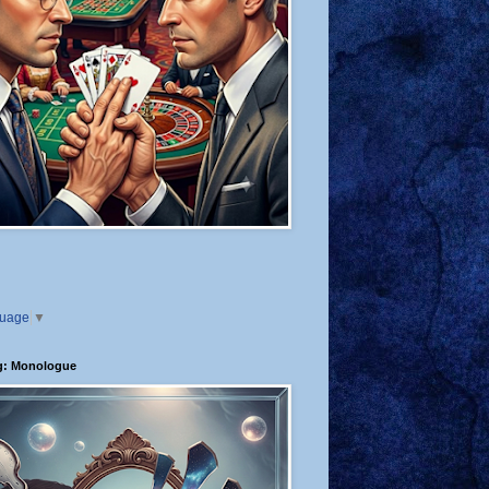
guage
▼
g: Monologue