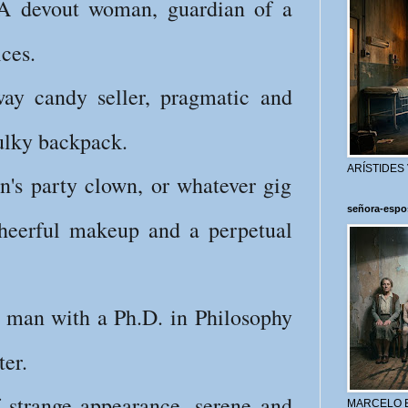
 devout woman, guardian of a
ices.
y candy seller, pragmatic and
ulky backpack.
ARÍSTIDES
n's party clown, or whatever gig
señora-espo
heerful makeup and a perpetual
man with a Ph.D. in Philosophy
ter.
strange appearance, serene and
MARCELO 