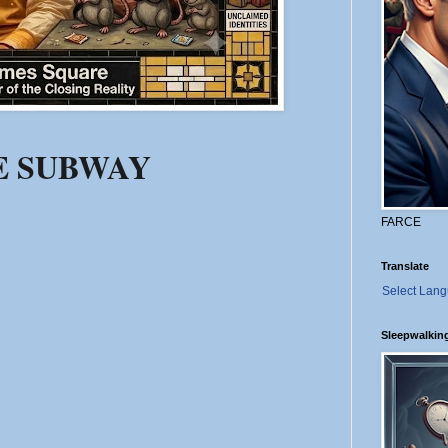
E SUBWAY
FARCE
Translate
Select Lan
Sleepwalkin