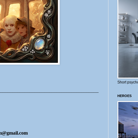
Short psycho
________________________________________
HEROES
am@gmail.com