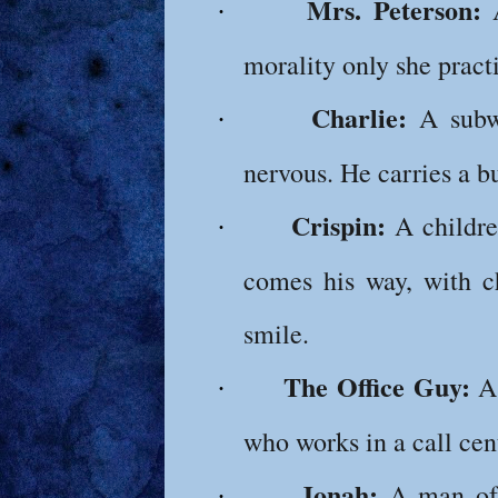
Mrs. Peterson:
A
·
morality only she pract
Charlie:
A subwa
·
nervous. He carries a b
Crispin:
A childre
·
comes his way, with c
smile.
The Office Guy:
A 
·
who works in a call cen
Jonah:
A man of 
·