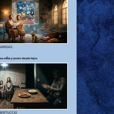
 VARGAS.
sa-niÑa-y-joven-desde-lejos
BERTUCCIO