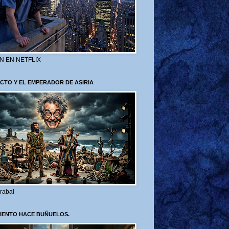
N EN NETFLIX
CTO Y EL EMPERADOR DE ASIRIA
rabal
VIENTO HACE BUÑUELOS.