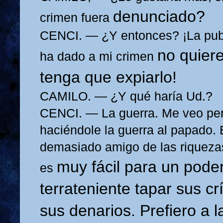
denunciado?
crimen fuera
CENCI. — ¿Y entonces? ¡La publ
no quiere
ha dado a mi crimen
tenga que expiarlo!
CAMILO. — ¿Y qué haría Ud.?
CENCI. — La guerra. Me veo per
haciéndole la guerra
al papado. 
demasiado amigo de las riqueza
muy fácil para un pode
es
terrateniente tapar sus c
sus
denarios. Prefiero a 