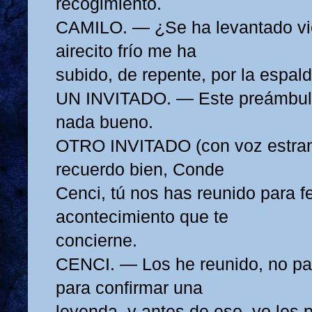
recogimiento.
CAMILO. — ¿Se ha levantado vi
airecito frío me ha
subido, de repente, por la espald
UN INVITADO. — Este preámbul
nada bueno.
OTRO INVITADO (con voz estrang
recuerdo bien, Conde
Cenci, tú nos has reunido para f
acontecimiento que te
concierne.
CENCI. — Los he reunido, no para
para confirmar una
leyenda, y antes de eso, yo les 