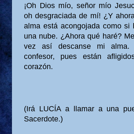
¡Oh Dios mío, señor mío Jesucr
oh desgraciada de mí! ¿Y ahor
alma está acongojada como si 
una nube. ¿Ahora qué haré? Me i
vez así descanse mi alma.
confesor, pues están afligid
corazón.
(Irá LUCÍA a llamar a una pue
Sacerdote.)