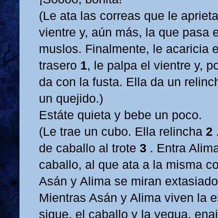
(Le ata las correas que le aprieta
vientre y, aún más, la que pasa 
muslos. Finalmente, le acaricia e
trasero
1
, le palpa el vientre y, po
da con la fusta. Ella da un relin
un quejido.)
Estáte quieta y bebe un poco.
(Le trae un cubo. Ella relincha
2
de caballo al trote
3
. Entra Alim
caballo, al que ata a la misma c
Asán y Alima se miran extasiado
Mientras Asán y Alima viven la 
sigue, el caballo y la yegua, en