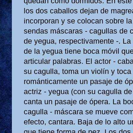
quedan como dormidos. En est
los dos caballos dejan de magre
incorporan y se colocan sobre l
sendas máscaras - cagullas de c
de yegua, respectivamente -. L
de la yegua tiene boca móvil qu
articular palabras. El actor - caba
su cagulla, toma un violín y toc
románticamente un pasaje de óp
actriz - yegua (con su cagulla d
canta un pasaje de ópera. La bo
cagulla - máscara se mueve com
efecto, cantara. Baja de lo alto 
que tiene forma de pez. Los dos 