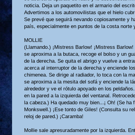
noticia. Deja un paquetito en el armario del escrit
Advertimos a los automovilistas que el hielo cubre
Se prevé que seguirá nevando copiosamente y ha
país, especialmente en puntos de la costa norte 
MOLLIE
(Llamando.) ¡Mistress Barlow! ¡Mistress Barlow! (
se aproxima a la butaca, recoge el bolso y un gu
de la derecha. Se quita el abrigo y vuelve a entrar
acerca al interruptor de la derecha y enciende lo
chimenea. Se dirige al radiador, lo toca con la ma
se aproxima a la mesita del sofá y enciende la l
alrededor y ve el rótulo apoyado en los peldaños
en la pared a la izquierda del ventanal. Retroce
la cabeza.) Ha quedado muy bien...¡ Oh! (Se ha fi
Monkswell.) ¡Ese tonto de Giles! (Consulta su rel
reloj de pared.) ¡Caramba!
Mollie sale apresuradamente por la izquierda. Ent