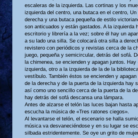
escaleras de la izquierda. Las cortinas y los mue
izquierda del centro, una butaca en el centro, Un 
derecha y una butaca pequeña de estilo victorian
son anticuados y están gastados. A la izquierda
escritorio y librería a la vez; sobre él hay un apa
a su lado una silla. Se colocará otra silla a dere
revistero con periódicos y revistas cerca de la 
juego, pequeña y semicircular, detrás del sofá. 
la chimenea, se encienden y apagan juntos. Hay o
izquierda, otro a la izquierda de la de la bibliotec
vestíbulo. También éstos se encienden y apagan a 
de la derecha y de la puerta de la izquierda hay 
así como uno sencillo cerca de la puerta de la d
hay detrás del sofá descansa una lámpara.
Antes de alzarse el telón las luces bajan hasta a
escucha la música de «Tres ratones ciegos».
Al levantarse el telón, el escenario se halla sumi
música va desvaneciéndose y en su lugar se es
silbada estridentemente. Se oye un grito de muj