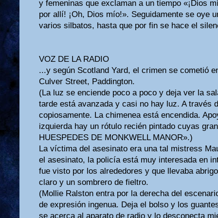
y femeninas que exclaman a un tiempo «¡Dios m
por allí! ¡Oh, Dios mío!». Seguidamente se oye un
varios silbatos, hasta que por fin se hace el silen
VOZ DE LA RADIO
...y según Scotland Yard, el crimen se cometió e
Culver Street, Paddington.
(La luz se enciende poco a poco y deja ver la s
tarde está avanzada y casi no hay luz. A través 
copiosamente. La chimenea está encendida. Apoy
izquierda hay un rótulo recién pintado cuyas gr
HUESPEDES DE MONKWELL MANOR».)
La víctima del asesinato era una tal mistress Ma
el asesinato, la policía está muy interesada en i
fue visto por los alrededores y que llevaba abrig
claro y un sombrero de fieltro.
(Mollie Ralston entra por la derecha del escenario
de expresión ingenua. Deja el bolso y los guantes
se acerca al aparato de radio y lo desconecta mie