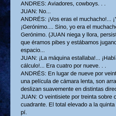
ANDRES:
Aviadores, cowboys. . .
JUAN:
No...
ANDRÉS:
¡Vos eras el muchacho!... ¡Y
¡Gerónimo.... Sino, yo era el muchacho
Gerónimo. (JUAN niega y llora, persi
que éramos pibes y estábamos jugan
espacio...
JUAN:
¡La máquina estallaba!... ¡Habí
cálculo!... Era cuatro por nueve. . .
ANDRÉS:
En lugar de nueve por veint
una película de cámara lenta, son arr
deslizan suavemente en distintas dire
JUAN:
O veintisiete por treinta sobre 
cuadrante. El total elevado a la quinta
pí.