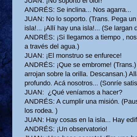
JUAN:
¡No soporto el olor!
ANDRÉS:
Se inclina... Nos agarra...
JUAN:
No lo soporto. (Trans. Pega un 
isla!... ¡Allí hay una isla!... (Se largan 
ANDRÉS:
¡Si llegamos a tiempo , n
a través del agua.)
JUAN:
¡El monstruo se enfurece!
ANDRÉS:
¡Que se embrome! (Trans.)
arrojan sobre la orilla. Descansan.) Al
profundo. Acá nosotros... (Sonríe sati
JUAN:
¿Qué veníamos a hacer?
ANDRÉS:
A cumplir una misión. (Pau
los rodea. )
JUAN:
Hay cosas en la isla... Hay edifi
ANDRÉS:
¡Un observatorio!