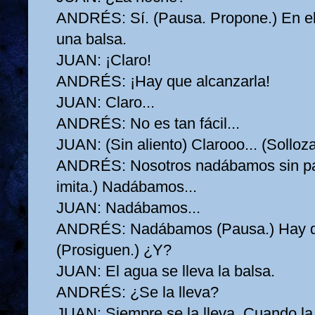
ANDRÉS:
Sí. (Pausa. Propone.) En e
una balsa.
JUAN:
¡Claro!
ANDRÉS:
¡Hay que alcanzarla!
JUAN:
Claro...
ANDRÉS:
No es tan fácil...
JUAN:
(Sin aliento) Clarooo... (Solloza
ANDRÉS:
Nosotros nadábamos sin pa
imita.) Nadábamos...
JUAN:
Nadábamos...
ANDRÉS:
Nadábamos (Pausa.) Hay q
(Prosiguen.) ¿Y?
JUAN:
El agua se lleva la balsa.
ANDRÉS:
¿Se la lleva?
JUAN:
Siempre se la lleva. Cuando la