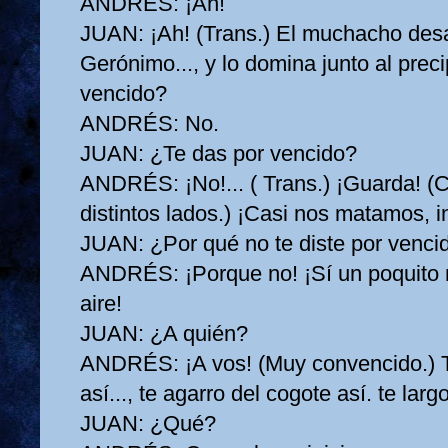
ANDRÉS:
¡Ah!
JUAN:
¡Ah! (Trans.) El muchacho desa
Gerónimo..., y lo domina junto al preci
vencido?
ANDRÉS:
No.
JUAN:
¿Te das por vencido?
ANDRÉS:
¡No!... ( Trans.) ¡Guarda! (
distintos lados.) ¡Casi nos matamos, in
JUAN:
¿Por qué no te diste por venci
ANDRÉS:
¡Porque no! ¡Sí un poquito m
aire!
JUAN:
¿A quién?
ANDRÉS:
¡A vos! (Muy convencido.) 
así..., te agarro del cogote así. te larg
JUAN:
¿Qué?