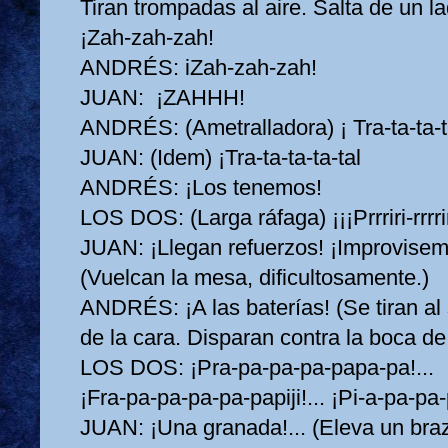
Tiran trompadas al aire. Salta de un la
¡Zah‑zah‑zah!
ANDRÉS:
iZah‑zah‑zah!
JUAN:
¡ZAHHH!
ANDRÉS:
(Ametralladora) ¡ Tra‑ta‑ta‑t
JUAN:
(Idem) ¡Tra‑ta‑ta‑ta‑tal
ANDRÉS:
¡Los tenemos!
LOS DOS:
(Larga ráfaga) ¡¡¡Prrriri‑rrrrir
JUAN:
¡Llegan refuerzos! ¡Improvisem
(Vuelcan la mesa, dificultosamente.)
ANDRÉS:
¡A las baterías! (Se tiran a
de la cara. Disparan contra la boca d
LOS DOS:
¡Pra‑pa‑pa‑pa‑papa‑pa!...
¡Fra‑pa‑pa‑pa‑pa‑papiji!... ¡Pi‑a‑pa‑pa‑
JUAN:
¡Una granada!... (Eleva un bra