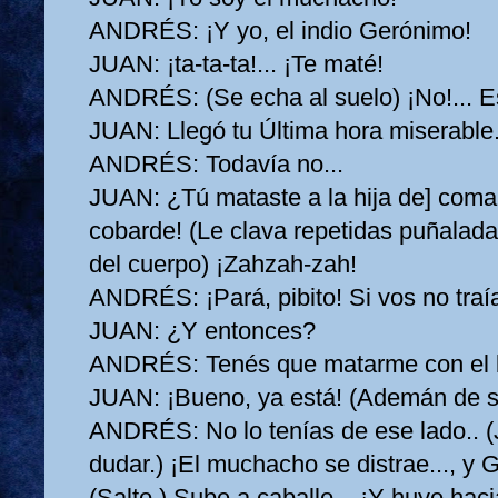
ANDRÉS:
¡Y yo, el indio Gerónimo!
JUAN:
¡ta‑ta‑ta!... ¡Te maté!
ANDRÉS:
(Se echa al suelo) ¡No!... E
JUAN:
Llegó tu Última hora miserable
ANDRÉS:
Todavía no...
JUAN:
¿Tú mataste a la hija de] com
cobarde! (Le clava repetidas puñaladas
del cuerpo) ¡Zahzah‑zah!
ANDRÉS:
¡Pará, pibito! Si vos no traía
JUAN:
¿Y entonces?
ANDRÉS:
Tenés que matarme con el 
JUAN:
¡Bueno, ya está! (Ademán de sa
ANDRÉS:
No lo tenías de ese lado..
dudar.) ¡El muchacho se distrae..., y
(Salto.) Sube a caballo... ¡Y huye hac