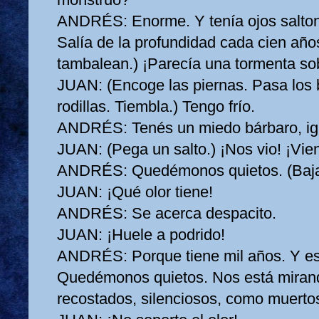
ANDRÉS:
Enorme. Y tenía ojos salto
Salía de la profundidad cada cien año
tambalean.) ¡Parecía una tormenta sob
JUAN:
(Encoge las piernas. Pasa los 
rodillas. Tiembla.) Tengo frío.
ANDRÉS:
Tenés un miedo bárbaro, ig
JUAN:
(Pega un salto.) ¡Nos vio! ¡Vie
ANDRÉS:
Quedémonos quietos. (Baja
JUAN:
¡Qué olor tiene!
ANDRÉS:
Se acerca despacito.
JUAN:
¡Huele a podrido!
ANDRÉS:
Porque tiene mil años. Y e
Quedémonos quietos. Nos está miran
recostados, silenciosos, como muertos