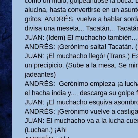
como un indio, golpeándose la boca. 
alucina, hasta convertirse en un asunt
gritos. ANDRÉS. vuelve a hablar sor
divisa una meseta... Tacatán... Tacatán
JUAN:
(Idem) El muchacho también... 
ANDRÉS:
¡Gerónimo salta! Tacatán. 
JUAN:
¡El muchacho llegó! (Trans.) Es
un precipicio. (Sube a la mesa. Se mir
jadeantes)
ANDRÉS:
Gerónimo empieza ¡a lucha
el hacha india y..., descarga su golpe f
JUAN:
¡El muchacho esquiva asombr
ANDRÉS:
¡Gerónimo vuelve a castiga
JUAN:
El muchacho va a la lucha cue
(Luchan.) ¡Ah!