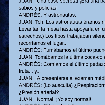
JUAN:
¡Una base secreta! ¡Era una b
sabios y policías!
ANDRÉS:
Y astronautas.
JUAN:
Tch. Los astronautas éramos no
Levantan la mesa hasta apoyarla en u
estrechos.) Los tipos trabajaban sile
recorríamos el lugar...
ANDRÉS:
Fumábamos el último pucho
JUAN:
Tomábamos la última coca‑cola
ANDRÉS:
Comíamos el último pedazo 
fruta... y...
JUAN:
¡A presentarse al examen méd
ANDRÉS:
(Lo ausculta) ¿Respiració
¿Presión arterial?
JUAN:
¡Normal! ¡Yo soy normal!