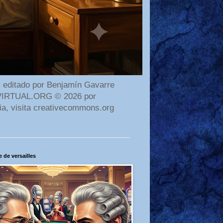
 editado por Benjamín Gavarre
AMAVIRTUAL.ORG © 2026 por
ia, visita creativecommons.org
 de versailles