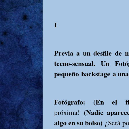
I
Previa a un desfile de 
tecno-sensual. Un Fot
pequeño backstage a una
Fotógrafo: (En el 
(Nadie aparec
próxima!
algo en su bolso)
¿Será po