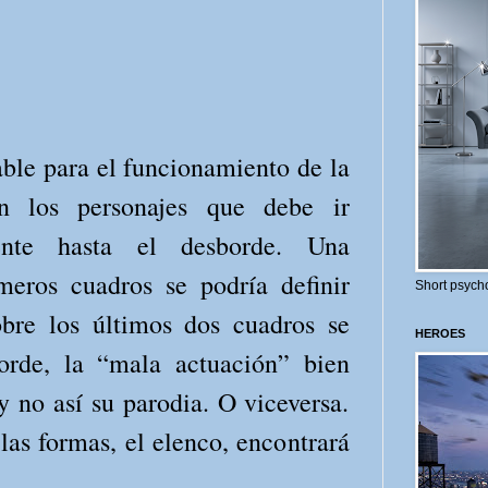
ble para el funcionamiento de la
n los personajes que debe ir
ente hasta el desborde. Una
meros cuadros se podría definir
Short psycho
re los últimos dos cuadros se
HEROES
orde, la “mala actuación” bien
y no así su parodia. O viceversa.
as formas, el elenco, encontrará