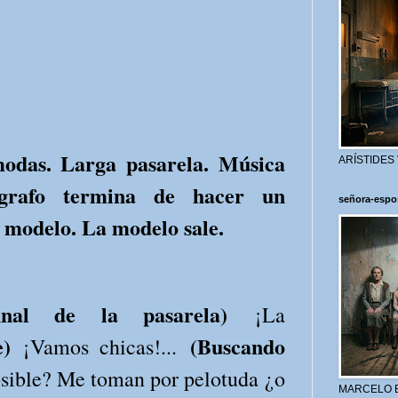
modas. Larga pasarela. Música
ARÍSTIDES
ógrafo termina de hacer un
señora-espo
 modelo. La modelo sale.
final de la pasarela)
¡La
e)
(Buscando
¡Vamos chicas!...
sible? Me toman por pelotuda ¿o
MARCELO 