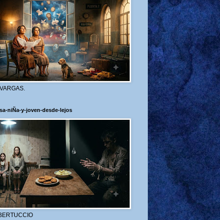
 VARGAS.
sa-niÑa-y-joven-desde-lejos
BERTUCCIO