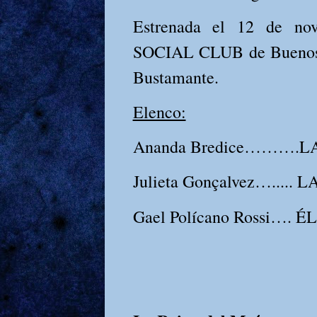
Estrenada el 12 de n
SOCIAL CLUB de Buenos A
Bustamante.
Elenco:
Ananda Bredice……….L
Julieta Gonçalvez….....
Gael Polícano Rossi….