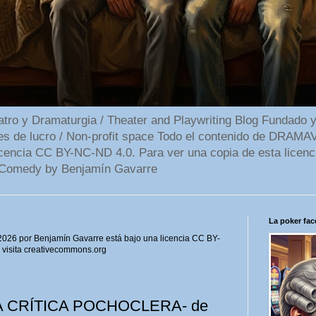
 y Dramaturgia / Theater and Playwriting Blog Fundado y
ines de lucro / Non-profit space Todo el contenido de DR
cencia CC BY-NC-ND 4.0. Para ver una copia de esta licenc
Comedy by Benjamín Gavarre
La poker face
6 por Benjamín Gavarre está bajo una licencia CC BY-
, visita creativecommons.org
A CRÍTICA POCHOCLERA- de