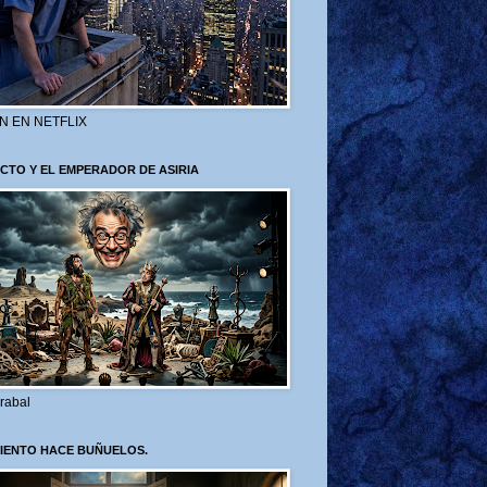
N EN NETFLIX
CTO Y EL EMPERADOR DE ASIRIA
rabal
VIENTO HACE BUÑUELOS.