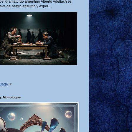
del dramaturgo argentino Alberto Adellach es
ave del teatro absurdo y exper...
guage
▼
g: Monologue