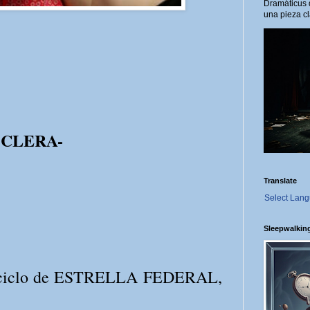
Dramáticus 
una pieza cl
OCLERA-
Translate
Select Lan
Sleepwalkin
er ciclo de ESTRELLA FEDERAL,