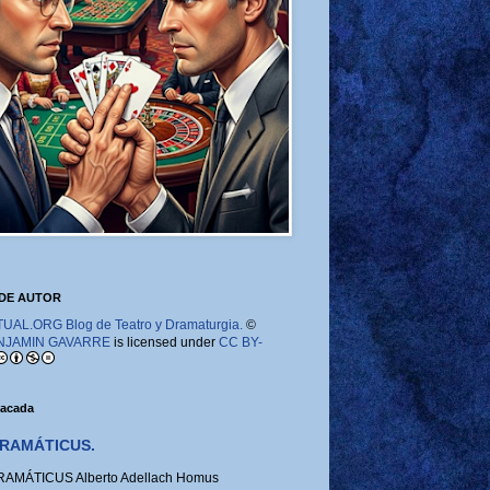
DE AUTOR
AL.ORG Blog de Teatro y Dramaturgia.
©
NJAMIN GAVARRE
is licensed under
CC BY-
tacada
RAMÁTICUS.
MÁTICUS Alberto Adellach Homus