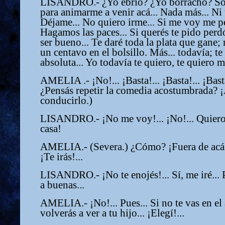
LISANDRO.- ¿Yo ebrio? ¿Yo borracho? Só
para animarme a venir acá... Nada más... Ni 
Déjame... No quiero irme... Si me voy me pe
Hagamos las paces... Si querés te pido perd
ser bueno... Te daré toda la plata que gane; 
un centavo en el bolsillo. Más... todavía; te
absoluta... Yo todavía te quiero, te quiero m
AMELIA .- ¡No!... ¡Basta!... ¡Basta!... ¡Bas
¿Pensás repetir la comedia acostumbrada? 
conducirlo.)
LISANDRO.- ¡No me voy!... ¡No!... Quiero 
casa!
AMELIA.- (Severa.) ¿Cómo? ¡Fuera de acá! 
¡Te irás!...
LISANDRO.- ¡No te enojés!... Sí, me iré... 
a buenas...
AMELIA.- ¡No!... Pues... Si no te vas en el
volverás a ver a tu hijo... ¡Elegí!...