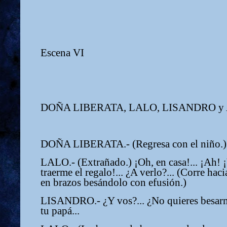
Escena VI
DOÑA LIBERATA, LALO, LISANDRO y
DOÑA LIBERATA.- (Regresa con el niño.) A
LALO.- (Extrañado.) ¡Oh, en casa!... ¡Ah! ¡Y
traerme el regalo!... ¿A verlo?... (Corre h
en brazos besándolo con efusión.)
LISANDRO.- ¿Y vos?... ¿No quieres besarm
tu papá...