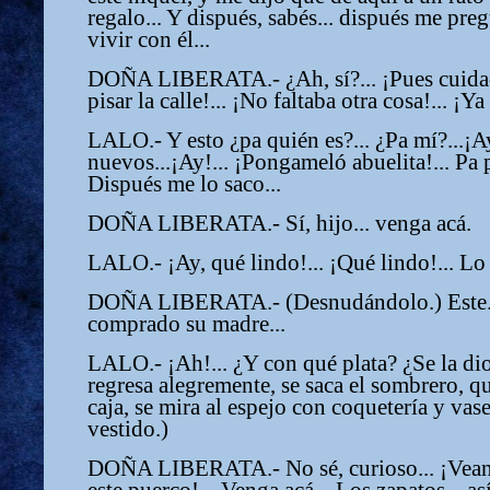
regalo... Y dispués, sabés... dispués me pre
vivir con él...
DOÑA LIBERATA.- ¿Ah, sí?... ¡Pues cuidad
pisar la calle!... ¡No faltaba otra cosa!... ¡Ya
LALO.- Y esto ¿pa quién es?... ¿Pa mí?...¡Ay
nuevos...¡Ay!... ¡Pongameló abuelita!... Pa 
Dispués me lo saco...
DOÑA LIBERATA.- Sí, hijo... venga acá.
LALO.- ¡Ay, qué lindo!... ¡Qué lindo!... L
DOÑA LIBERATA.- (Desnudándolo.) Este... sí
comprado su madre...
LALO.- ¡Ah!... ¿Y con qué plata? ¿Se la 
regresa alegremente, se saca el sombrero, qu
caja, se mira al espejo con coquetería y va
vestido.)
DOÑA LIBERATA.- No sé, curioso... ¡Vean 