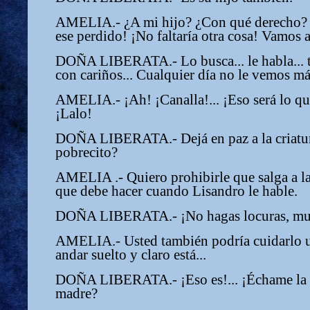
AMELIA.- ¿A mi hijo? ¿Con qué derecho? ¡
ese perdido! ¡No faltaría otra cosa! Vamos 
DOÑA LIBERATA.- Lo busca... le habla... tra
con cariños... Cualquier día no le vemos más
AMELIA.- ¡Ah! ¡Canalla!... ¡Eso será lo que 
¡Lalo!
DOÑA LIBERATA.- Dejá en paz a la criatura
pobrecito?
AMELIA .- Quiero prohibirle que salga a la
que debe hacer cuando Lisandro le hable.
DOÑA LIBERATA.- ¡No hagas locuras, mu
AMELIA.- Usted también podría cuidarlo u
andar suelto y claro está...
DOÑA LIBERATA.- ¡Eso es!... ¡Échame la c
madre?