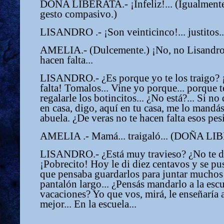
DOÑA LIBERATA.- ¡Infeliz!... (Igualmente
gesto compasivo.)
LISANDRO .- ¡Son veinticinco!... justitos...
AMELIA.- (Dulcemente.) ¡No, no Lisandro!.
hacen falta...
LISANDRO.- ¿Es porque yo te los traigo?
falta! Tomalos... Vine yo porque... porque t
regalarle los botincitos... ¿No está?... Si n
en casa, digo, aquí en tu casa, me lo mandás
abuela. ¿De veras no te hacen falta esos pes
AMELIA .- Mamá... traigaló... (DOÑA LIB
LISANDRO.- ¿Está muy travieso? ¿No te d
¡Pobrecito! Hoy le di diez centavos y se pu
que pensaba guardarlos para juntar muchos 
pantalón largo... ¿Pensás mandarlo a la esc
vacaciones? Yo que vos, mirá, le enseñaría a
mejor... En la escuela...