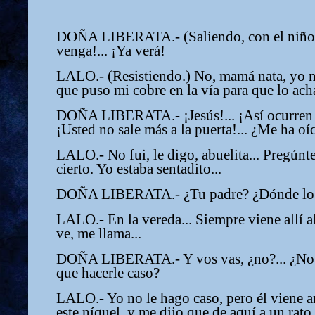
DOÑA LIBERATA.- (Saliendo, con el niño 
venga!... ¡Ya verá!
LALO.- (Resistiendo.) No, mamá nata, yo no
que puso mi cobre en la vía para que lo acha
DOÑA LIBERATA.- ¡Jesús!... ¡Así ocurren la
¡Usted no sale más a la puerta!... ¿Me ha oíd
LALO.- No fui, le digo, abuelita... Pregúnt
cierto. Yo estaba sentadito...
DOÑA LIBERATA.- ¿Tu padre? ¿Dónde lo 
LALO.- En la vereda... Siempre viene allí 
ve, me llama...
DOÑA LIBERATA.- Y vos vas, ¿no?... ¿No t
que hacerle caso?
LALO.- Yo no le hago caso, pero él viene a
este níquel, y me dijo que de aquí a un rato