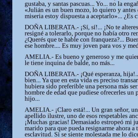
gustaba, y santas pascuas... Yo... no la engañ
«Julián es un buen mozo, lo quiero y antes
miseria estoy dispuesta a aceptarlo»... ¿Es c
DOÑA LIBERATA.- ¡Sí, sí!... ¡No te alteres
resigné a tolerarlo, porque no había otro rem
¿Querés que te hable con franqueza?... Buen
ese hombre.... Es muy joven para vos y med
AMELIA.- Es bueno y generoso y me quiere.
le tiene inquina de balde, no más...
DOÑA LIBERATA.- ¡Qué esperanza, hija!... 
bien... Ya que en esta vida es preciso transar
hubiera sido preferible una persona más ser
hombre de edad que pudiese ofrecerles un p
hijo...
AMELIA.- ¡Claro está!... Un gran señor, un
apellido ilustre, uno de esos respetables anc
¡Muchas gracias! Demasiado estropeó mi ju
marido para que pueda resignarme ahora a 
esclavitud. Si se siente molestada me lo dic