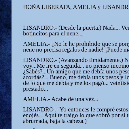
DOÑA LIBERATA, AMELIA y LISANDR
LISANDRO.- (Desde la puerta.) Nada... Vení
botincitos para el nene...
AMELIA.- ¿No le he prohibido que se ponga
nene no precisa regalos de nadie! ¡Puede ma
LISANDRO.- (Avanzando tímidamente.) No 
voy...Me iré en seguida... no pienso incomod
¿Sabés?...Un amigo que me debía unos pesos
acordás?... Bueno, me debía unos pesos y l
de lo que me debía y me los pagó... veintisi
prestado...
AMELIA.- Acabe de una vez...
LISANDRO .- Yo entonces le compré estos z
enojés... Aquí te traigo lo que sobró por si
abrumada, baja la cabeza.)