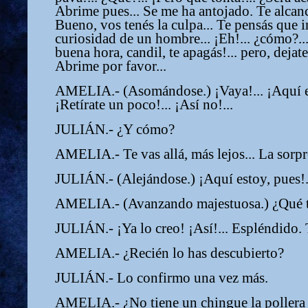
Abrime pues... Se me ha antojado. Te alcanc
Bueno, vos tenés la culpa... Te pensás que 
curiosidad de un hombre... ¡Eh!... ¿cómo?... 
buena hora, candil, te apagás!... pero, dejate
Abrime por favor...
AMELIA.- (Asomándose.) ¡Vaya!... ¡Aquí est
¡Retírate un poco!... ¡Así no!...
JULIÁN.- ¿Y cómo?
AMELIA.- Te vas allá, más lejos... La sorpr
JULIÁN.- (Alejándose.) ¡Aquí estoy, pues!.
AMELIA.- (Avanzando majestuosa.) ¿Qué t
JULIÁN.- ¡Ya lo creo! ¡Así!... Espléndido.
AMELIA.- ¿Recién lo has descubierto?
JULIÁN.- Lo confirmo una vez más.
AMELIA.- ¿No tiene un chingue la pollera d