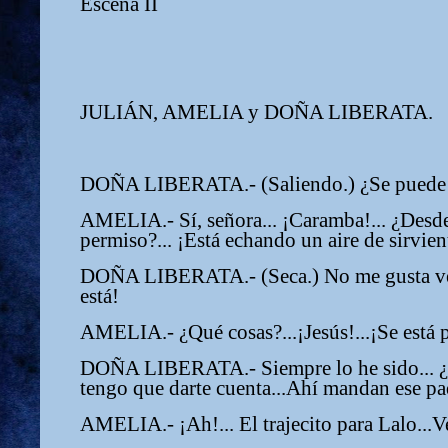
Escena II
JULIÁN, AMELIA y DOÑA LIBERATA.
DOÑA LIBERATA.- (Saliendo.) ¿Se puede 
AMELIA.- Sí, señora... ¡Caramba!... ¿Desd
permiso?... ¡Está echando un aire de sirvient
DOÑA LIBERATA.- (Seca.) No me gusta ver 
está!
AMELIA.- ¿Qué cosas?...¡Jesús!...¡Se está
DOÑA LIBERATA.- Siempre lo he sido... ¿s
tengo que darte cuenta...Ahí mandan ese pa
AMELIA.- ¡Ah!... El trajecito para Lalo...