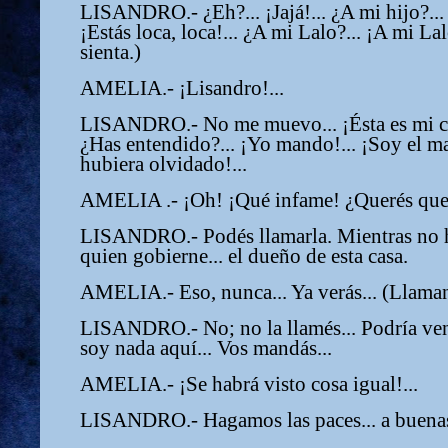
LISANDRO.- ¿Eh?... ¡Jajá!... ¿A mi hijo?... 
¡Estás loca, loca!... ¿A mi Lalo?... ¡A mi L
sienta.)
AMELIA.- ¡Lisandro!...
LISANDRO.- No me muevo... ¡Ésta es mi casa
¿Has entendido?... ¡Yo mando!... ¡Soy el ma
hubiera olvidado!...
AMELIA .- ¡Oh! ¡Qué infame! ¿Querés que l
LISANDRO.- Podés llamarla. Mientras no h
quien gobierne... el dueño de esta casa.
AMELIA.- Eso, nunca... Ya verás... (Llaman
LISANDRO.- No; no la llamés... Podría veni
soy nada aquí... Vos mandás...
AMELIA.- ¡Se habrá visto cosa igual!...
LISANDRO.- Hagamos las paces... a buenas.