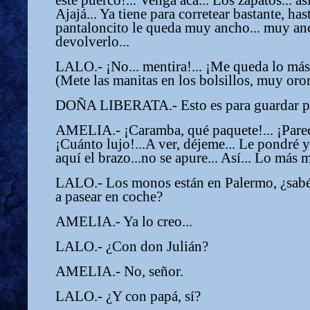
este puerco!... Venga acá... Los zapatos... as
Ajajá... Ya tiene para corretear bastante, has
pantaloncito le queda muy ancho... muy anc
devolverlo...
LALO.- ¡No... mentira!... ¡Me queda lo más 
(Mete las manitas en los bolsillos, muy oro
DOÑA LIBERATA.- Esto es para guardar po
AMELIA.- ¡Caramba, qué paquete!... ¡Parec
¡Cuánto lujo!...A ver, déjeme... Le pondré yo
aquí el brazo...no se apure... Así... Lo más
LALO.- Los monos están en Palermo, ¿sabé
a pasear en coche?
AMELIA.- Ya lo creo...
LALO.- ¿Con don Julián?
AMELIA.- No, señor.
LALO.- ¿Y con papá, sí?