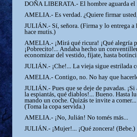
DOÑA LIBERATA.- El hombre aguarda el r
AMELIA.- Es verdad. ¿Quiere firmar usted,
JULIÁN.- Sí, señora. (Firma y lo entreg
hace mutis.)
AMELIA.- ¡Mirá qué ricura! ¡Qué alegría pa
¡Pobrecito!... Andaba hecho un conventille
economizar del vestido, fíjate, hasta botinci
JULIÁN.- ¡Che!... La vieja sigue estrilada 
AMELIA.- Contigo, no. No hay que hacerle 
JULIÁN.- Pues que se deje de pavadas. ¡Si
la espiantás, qué diablos!... Bueno. Hasta l
mando un coche. Quizás te invite a comer...
(Toma la copa servida.)
AMELIA.- ¡No, Julián! No tomés más...
JULIÁN.- ¡Mujer!... ¡Qué zoncera! (Bebe.)