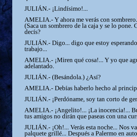
JULIÁN.- ¡Lindísimo!...
AMELIA.- Y ahora me verás con sombrero. 
(Saca un sombrero de la caja y se lo pone.
decís?
JULIÁN.- Digo... digo que estoy esperand
trabajo...
AMELIA.- ¡Miren qué cosa!... Y yo que ag
adelantado.
JULIÁN.- (Besándola.) ¿Así?
AMELIA.- Debías haberlo hecho al principi
JULIÁN.- ¡Perdóname, soy tan corto de gen
AMELIA.- ¡Angelito!... ¡La inocencia!... 
tus amigos no dirán que paseas con una curs
JULIÁN.- ¡Oh!... Verás esta noche... Nos v
palquete grillé... Después a Palermo en auto