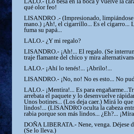
LALO.- (Lo besa en la boca y vuelve la cara
qué olor feo!
LISANDRO .- (Impresionado, limpiándose c
mano.) ¡Ah!, el cigarrillo... Es el cigarro...
fuma su papá...
LALO.- ¿Y mi regalo?
LISANDRO.- ¡Ah!... El regalo. (Se interrum
traje flamante del chico y mira alternativam
LALO.- ¡Ahí lo tenés!... ¡Abrilo!...
LISANDRO.- ¡No, no! No es esto... No pude 
LALO.- ¡Mentira!... Es para engañarme...Tra
arrebata el paquete y lo desenvuelve rápida
Unos botines... (Los deja caer.) Mirá lo que
lindos!... (LISANDRO oculta la cabeza entr
rabia porque son más lindos... ¿Eh?... ¡Míra
DOÑA LIBERATA.- Nene, venga. Déjese de fa
(Se lo lleva.)