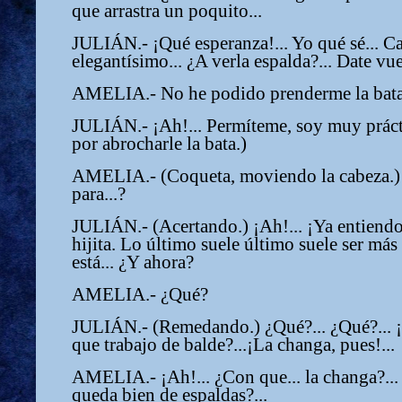
que arrastra un poquito...
JULIÁN.- ¡Qué esperanza!... Yo qué sé... C
elegantísimo... ¿A verla espalda?... Date vue
AMELIA.- No he podido prenderme la bata.
JULIÁN.- ¡Ah!... Permíteme, soy muy prácti
por abrocharle la bata.)
AMELIA.- (Coqueta, moviendo la cabeza.) ¿
para...?
JULIÁN.- (Acertando.) ¡Ah!... ¡Ya entiendo!.
hijita. Lo último suele último suele ser más d
está... ¿Y ahora?
AMELIA.- ¿Qué?
JULIÁN.- (Remedando.) ¿Qué?... ¿Qué?... ¡
que trabajo de balde?...¡La changa, pues!...
AMELIA.- ¡Ah!... ¿Con que... la changa?... ¡Sí
queda bien de espaldas?...