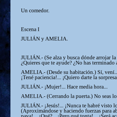
Un comedor.
Escena I
JULIÁN y AMELIA.
JULIÁN.- (Se alza y busca dónde arrojar la 
¿Quieres que te ayude? ¿No has terminado
AMELIA.- (Desde su habitación.) Sí, vení...
¡Tené paciencia!... ¡Quiero darte la sorpresa
JULIÁN.- ¡Mujer!... Hace media hora...
AMELIA.- (Cerrando la puerta.) No seas loco
JULIÁN.- ¡Jesús!... ¡Nunca te habré visto lo
(Aproximándose y haciendo fuerzas para abr
pava!... ¿Qué?... ¡Pero qué tonta!... ¿Será a