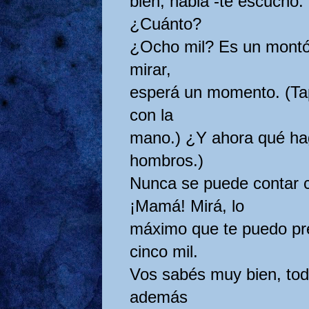
bien, hablá -te escucho. 
¿Cuánto?
¿Ocho mil? Es un montón
mirar,
esperá un momento. (Tap
con la
mano.) ¿Y ahora qué ha
hombros.)
Nunca se puede contar c
¡Mamá! Mirá, lo
máximo que te puedo pr
cinco mil.
Vos sabés muy bien, tod
además