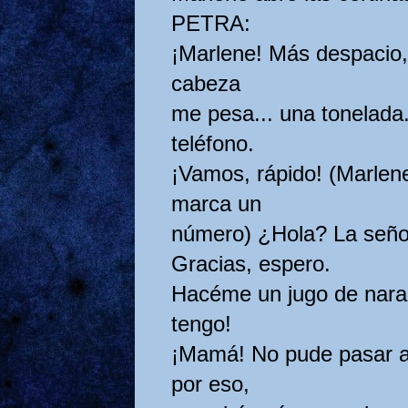
PETRA:
¡Marlene! Más despacio,
cabeza
me pesa... una tonelada
teléfono.
¡Vamos, rápido! (Marlene
marca un
número) ¿Hola? La señor
Gracias, espero.
Hacéme un jugo de nara
tengo!
¡Mamá! No pude pasar a 
por eso,