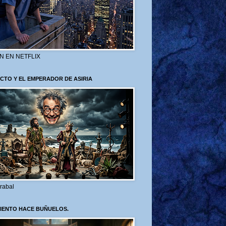
N EN NETFLIX
CTO Y EL EMPERADOR DE ASIRIA
rabal
VIENTO HACE BUÑUELOS.