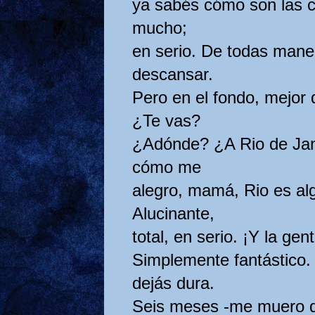
ya sabés cómo son las c
mucho;
en serio. De todas mane
descansar.
Pero en el fondo, mejor 
¿Te vas?
¿Adónde? ¿A Rio de Jane
cómo me
alegro, mamá, Rio es al
Alucinante,
total, en serio. ¡Y la ge
Simplemente fantástico
dejás dura.
Seis meses -me muero d