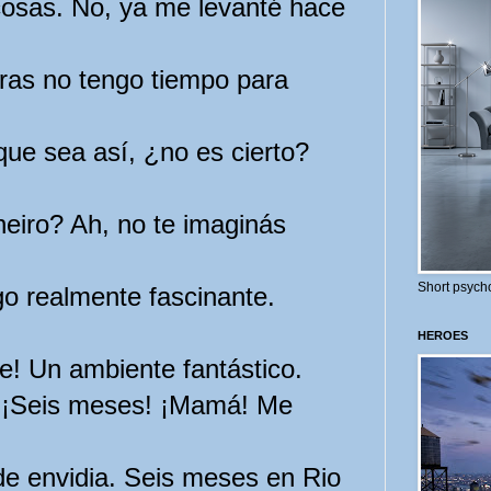
osas. No, ya me levanté hace
ras no tengo tiempo para
que sea así, ¿no es cierto?
iro? Ah, no te imaginás
Short psycho
go realmente fascinante.
HEROES
nte! Un ambiente fantástico.
. ¡Seis meses! ¡Mamá! Me
e envidia. Seis meses en Rio