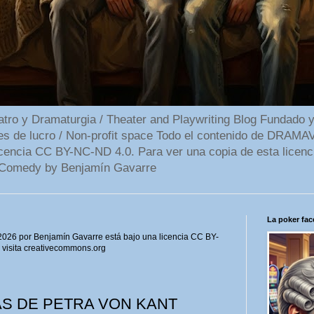
 y Dramaturgia / Theater and Playwriting Blog Fundado y
ines de lucro / Non-profit space Todo el contenido de DR
cencia CC BY-NC-ND 4.0. Para ver una copia de esta licenc
Comedy by Benjamín Gavarre
La poker face
6 por Benjamín Gavarre está bajo una licencia CC BY-
, visita creativecommons.org
S DE PETRA VON KANT