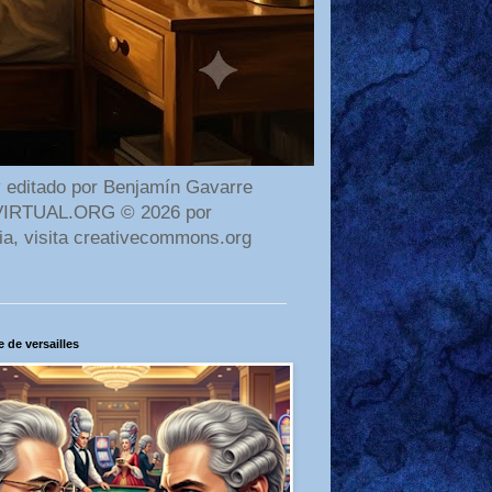
 editado por Benjamín Gavarre
AMAVIRTUAL.ORG © 2026 por
ia, visita creativecommons.org
 de versailles