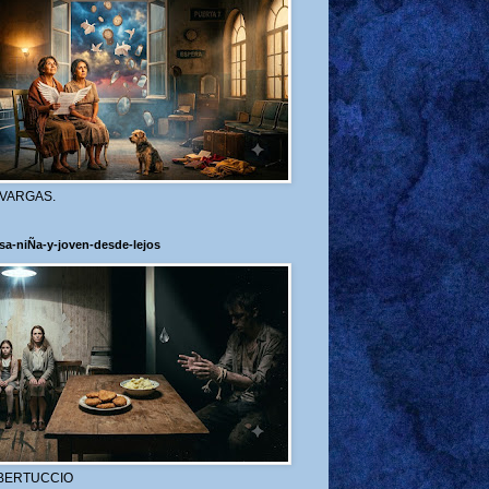
 VARGAS.
sa-niÑa-y-joven-desde-lejos
BERTUCCIO