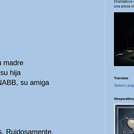
Dramáticus 
una pieza cl
 madre
u hija
Translate
BB, su amiga
Select Lan
Sleepwalkin
as. Ruidosamente.