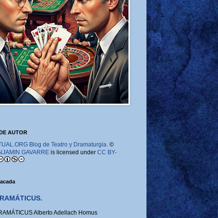
DE AUTOR
AL.ORG Blog de Teatro y Dramaturgia.
©
NJAMIN GAVARRE
is licensed under
CC BY-
tacada
RAMÁTICUS.
MÁTICUS Alberto Adellach Homus