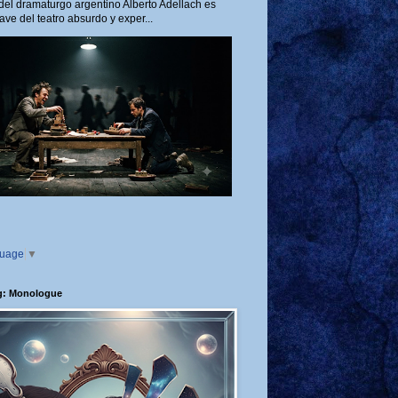
del dramaturgo argentino Alberto Adellach es
ave del teatro absurdo y exper...
guage
▼
g: Monologue