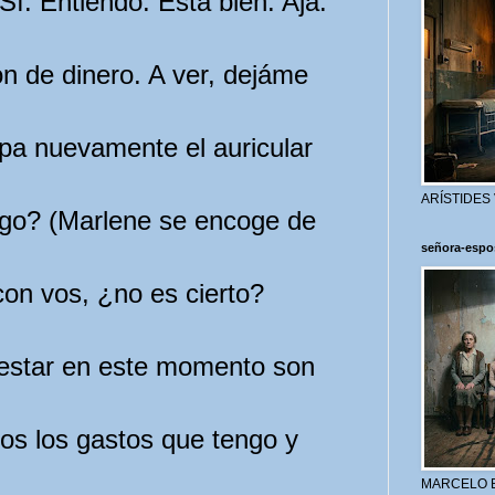
Sí. Entiendo. Está bien. Ajá.
 de dinero. A ver, dejáme
a nuevamente el auricular
ARÍSTIDES
go? (Marlene se encoge de
señora-espo
on vos, ¿no es cierto?
estar en este momento son
os los gastos que tengo y
MARCELO 