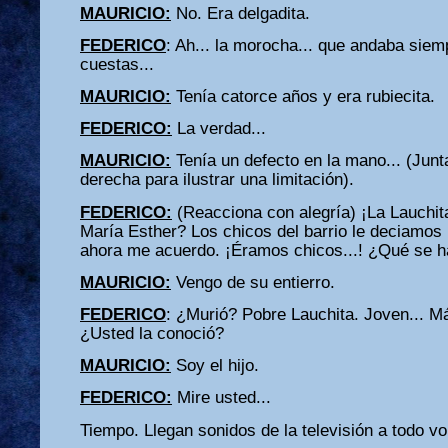
MAURICIO:
No. Era delgadita.
FEDERICO
: Ah... la morocha... que andaba siem
cuestas...
MAURICIO:
Tenía catorce años y era rubiecita.
FEDERICO:
La verdad...
MAURICIO:
Tenía un defecto en la mano... (Junt
derecha para ilustrar una limitación).
FEDERICO:
(Reacciona con alegría) ¡La Lauchita
María Esther? Los chicos del barrio le deciamos l
ahora me acuerdo. ¡Éramos chicos...! ¿Qué se h
MAURICIO:
Vengo de su entierro.
FEDERICO
: ¿Murió? Pobre Lauchita. Joven... M
¿Usted la conoció?
MAURICIO:
Soy el hijo.
FEDERICO:
Mire usted...
Tiempo. Llegan sonidos de la televisión a todo v