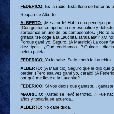
FEDERICO:
Es la radio. Está lleno de historias 
Reaparece Alberto.
ALBERTO:
¡Me acordé! Había una pendeja que le
(Con gestos compone un ser escuálido y defectuo
sorteamos en uno de los campeonatos. ¿No te ac
gritaba “se coge a la Lauchita, laralalala”? ¿O 
Porque gané yo. Seguro. (A Mauricio) La cosa fu
diez tipos... ¿Qué tendríamos...? Quince... dieci
pelota paleta...
FEDERICO:
Ya lo sabe. Se lo contó la Lauchita.
ALBERTO:
(A Mauricio) Seguro que le dijo que 
perder. ¡Pero esa vez gané yo, carajo! (A Feder
por qué me llevé a la Lauchita?
FEDERICO:
Si vos decís que ganaste... ganaste
MAURICIO
: ¿Usted se llevó el trofeo...? Fue h
años y todavía se acuerda...
ALBERTO:
No cabe duda.