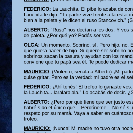
FEDERICO:
La Lauchita. El pibe lo acaba de con
Lauchita le dijo: “Tu padre vive frente a la estac
bien a la paleta y le dicen el ruso Stancovich.” ¡
ALBERTO:
“Ruso” nos decían a los dos. Y vos 
de paleta. ¿Por qué yo? Podés ser vos.
OLGA:
Un momento. Sobrino, sí. Pero hijo, no. 
que quiera hacer de hijo. Si quiere ser sobrino 
sobrinos sacan la basura y ayudan con los mand
conviene que tu papá sea él. Te puede dedicar m
MAURICIO
: (Violento, señala a Alberto) ¡Mi pad
quise gritar. Pero es la verdad: mi padre es el se
FEDERICO:
¡Ahí tenés! El trofeo lo ganaste vo
la Lauchita... laralaralala.” Lo acabás de decir. ¿
ALBERTO:
¿Pero por qué tiene que ser justo es
habré sido el único que... Perdóneme... No sé si 
respeto por su mamá. Vaya a saber en cuántosc
trofeo.
MAURICIO:
¡Nunca! Mi madre no tuvo otra noc