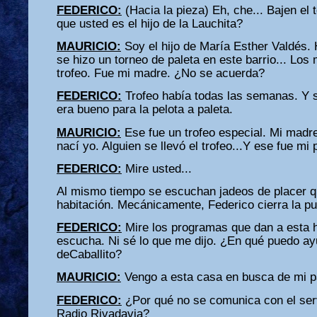
FEDERICO:
(Hacia la pieza) Eh, che... Bajen el 
que usted es el hijo de la Lauchita?
MAURICIO:
Soy el hijo de María Esther Valdés.
se hizo un torneo de paleta en este barrio... Lo
trofeo. Fue mi madre. ¿No se acuerda?
FEDERICO:
Trofeo había todas las semanas. Y 
era bueno para la pelota a paleta.
MAURICIO:
Ese fue un trofeo especial. Mi mad
nací yo. Alguien se llevó el trofeo...Y ese fue mi 
FEDERICO:
Mire usted...
Al mismo tiempo se escuchan jadeos de placer q
habitación. Mecánicamente, Federico cierra la pu
FEDERICO:
Mire los programas que dan a esta h
escucha. Ni sé lo que me dijo. ¿En qué puedo ay
deCaballito?
MAURICIO:
Vengo a esta casa en busca de mi p
FEDERICO:
¿Por qué no se comunica con el ser
Radio Rivadavia?