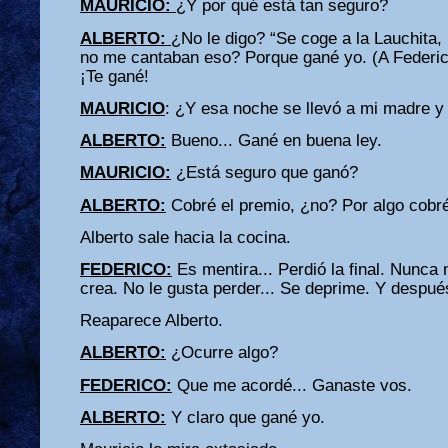
MAURICIO:
¿Y por qué está tan seguro?
ALBERTO:
¿No le digo? “Se coge a la Lauchita, 
no me cantaban eso? Porque gané yo. (A Federico
¡Te gané!
MAURICIO
: ¿Y esa noche se llevó a mi madre y 
ALBERTO:
Bueno... Gané en buena ley.
MAURICIO:
¿Está seguro que ganó?
ALBERTO:
Cobré el premio, ¿no? Por algo cobré
Alberto sale hacia la cocina.
FEDERICO:
Es mentira... Perdió la final. Nunca
crea. No le gusta perder... Se deprime. Y despué
Reaparece Alberto.
ALBERTO:
¿Ocurre algo?
FEDERICO:
Que me acordé... Ganaste vos.
ALBERTO:
Y claro que gané yo.