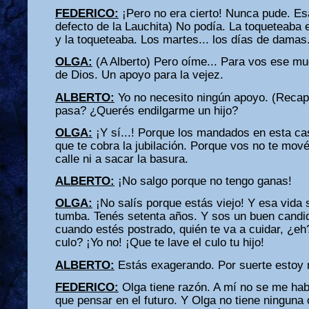
FEDERICO:
¡Pero no era cierto! Nunca pude. Es
defecto de la Lauchita) No podía. La toqueteaba en
y la toqueteaba. Los martes... los días de damas
OLGA:
(A Alberto) Pero oíme... Para vos ese m
de Dios. Un apoyo para la vejez.
ALBERTO:
Yo no necesito ningún apoyo. (Recap
pasa? ¿Querés endilgarme un hijo?
OLGA:
¡Y sí...! Porque los mandados en esta ca
que te cobra la jubilación. Porque vos no te mové
calle ni a sacar la basura.
ALBERTO:
¡No salgo porque no tengo ganas!
OLGA:
¡No salís porque estás viejo! Y esa vida s
tumba. Tenés setenta años. Y sos un buen candida
cuando estés postrado, quién te va a cuidar, ¿eh?
culo? ¡Yo no! ¡Que te lave el culo tu hijo!
ALBERTO:
Estás exagerando. Por suerte estoy 
FEDERICO:
Olga tiene razón. A mí no se me hab
que pensar en el futuro. Y Olga no tiene ninguna 