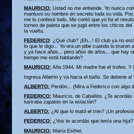
MAURICIO:
Usted no me entiende. Yo nunca con
mantuvo su nombre en secreto toda su vida. Poc
me lo confesó todo. Me contó que yo fui el resul
torneo de paleta que se jugó entre los chicos del 
la vuelta.
FEDERICO
: ¿Qué club? ¡Eh...! El club ya no est
lo que le digo... Yo era un pibe cuando lo tiraron 
y ya hace años... pero años de años... que hay
tiempo me está hablando?
MAURICIO:
Año 1944. Mi madre fue el trofeo. Y 
Ingresa Alberto y va hacia el baño. Se detiene al 
ALBERTO:
Perdón... (Mira a Federico con algo 
FEDERICO:
Mauricio, de Caballito. ¿Te acordás 
lustraba zapatos en la estación?
ALBERTO:
¿Al que lo mató el tren? ¡Un profesio
FEDERICO:
¿Vos te acordás que tenía una hija?
MAURICIO:
María Esther.