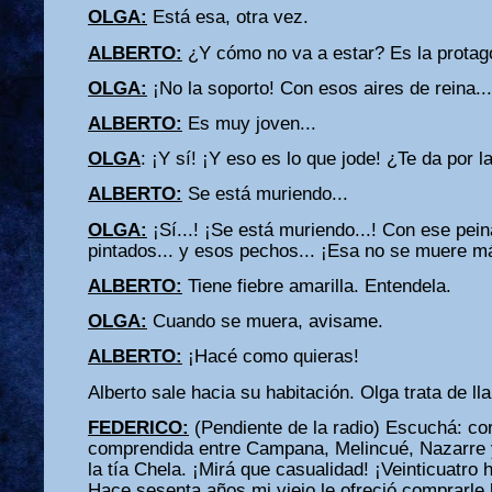
OLGA:
Está esa, otra vez.
ALBERTO:
¿Y cómo no va a estar? Es la protago
OLGA:
¡No la soporto! Con esos aires de reina...
ALBERTO:
Es muy joven...
OLGA
: ¡Y sí! ¡Y eso es lo que jode! ¿Te da por
ALBERTO:
Se está muriendo...
OLGA:
¡Sí...! ¡Se está muriendo...! Con ese pein
pintados... y esos pechos... ¡Esa no se muere m
ALBERTO:
Tiene fiebre amarilla. Entendela.
OLGA:
Cuando se muera, avisame.
ALBERTO:
¡Hacé como quieras!
Alberto sale hacia su habitación. Olga trata de ll
FEDERICO:
(Pendiente de la radio) Escuchá: co
comprendida entre Campana, Melincué, Nazarre y
la tía Chela. ¡Mirá que casualidad! ¡Veinticuatro 
Hace sesenta años mi viejo le ofreció comprarle l