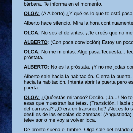
bárbara. Te informa en el momento.
OLGA:
(A Alberto) ¿Y qué es lo que te está pas
Alberto hace silencio. Mira la hora continuamente
OLGA:
No sos el de antes. ¿Te creés que no me
ALBERTO
: (Con poca convicción) Estoy un poc
OLGA:
No me mientas. Algo pasa.Tecuesta... te
próstata.
ALBERTO:
No es la próstata. ¡Y no me jodas con
Alberto sale hacia la habitación. Cierra la puert
hacia la habitación. Intenta abrir la puerta pero 
puerta.
OLGA:
¿Quéestás mirando? Decilo. ¡Ja...! No te
esas que muestran las tetas. (Transición. Habla p
del carnaval? ¿O era en transnoche? ¡Necesito sa
desfiles de las escolas do zambas! (Angustiada)
televisor o me voy a volver loca.
De pronto suena el timbre. Olga sale del estado de