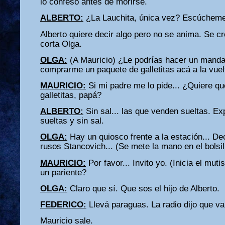
lo confesó antes de morirse.
ALBERTO:
¿La Lauchita, única vez? Escúcheme
Alberto quiere decir algo pero no se anima. Se c
corta Olga.
OLGA:
(A Mauricio) ¿Le podrías hacer un mandad
comprarme un paquete de galletitas acá a la vuel
MAURICIO:
Si mi padre me lo pide... ¿Quiere qu
galletitas, papá?
ALBERTO:
Sin sal... las que venden sueltas. Ex
sueltas y sin sal.
OLGA:
Hay un quiosco frente a la estación... De
rusos Stancovich... (Se mete la mano en el bolsil
MAURICIO:
Por favor... Invito yo. (Inicia el mut
un pariente?
OLGA:
Claro que sí. Que sos el hijo de Alberto.
FEDERICO:
Llevá paraguas. La radio dijo que va 
Mauricio sale.