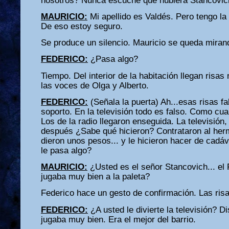
nosotros? Nunca escuché que hubiera Stancovich
MAURICIO:
Mi apellido es Valdés. Pero tengo la
De eso estoy seguro.
Se produce un silencio. Mauricio se queda miran
FEDERICO:
¿Pasa algo?
Tiempo. Del interior de la habitación llegan risa
las voces de Olga y Alberto.
FEDERICO:
(Señala la puerta) Ah...esas risas fa
soporto. En la televisión todo es falso. Como cua
Los de la radio llegaron enseguida. La televisión
después ¿Sabe qué hicieron? Contrataron al herma
dieron unos pesos... y le hicieron hacer de cadáv
le pasa algo?
MAURICIO:
¿Usted es el señor Stancovich... el 
jugaba muy bien a la paleta?
Federico hace un gesto de confirmación. Las risa
FEDERICO:
¿A usted le divierte la televisión? Di
jugaba muy bien. Era el mejor del barrio.