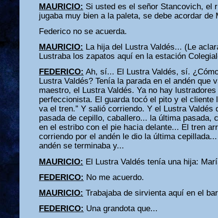
MAURICIO:
Si usted es el señor Stancovich, el 
jugaba muy bien a la paleta, se debe acordar de 
Federico no se acuerda.
MAURICIO:
La hija del Lustra Valdés... (Le aclar
Lustraba los zapatos aquí en la estación Colegi
FEDERICO:
Ah, sí... El Lustra Valdés, sí. ¿Cóm
Lustra Valdés? Tenía la parada en el andén que va
maestro, el Lustra Valdés. Ya no hay lustradores 
perfeccionista. El guarda tocó el pito y el cliente 
va el tren.” Y salió corriendo. Y el Lustra Valdés d
pasada de cepillo, caballero... la última pasada, c
en el estribo con el pie hacia delante... El tren ar
corriendo por el andén le dio la última cepillada..
andén se terminaba y...
MAURICIO:
El Lustra Valdés tenía una hija: Marí
FEDERICO:
No me acuerdo.
MAURICIO:
Trabajaba de sirvienta aquí en el bar
FEDERICO:
Una grandota que...