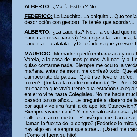
ALBERTO:
¿María Esther? No.
FEDERICO:
La Lauchita. La chiquita... Que tenía
descripción con gestos). Te tenés que acordar...
ALBERTO:
¿La Lauchita? No... la verdad que no.
baño canturrea para sí) “Se coge a la Lauchita, la
Lauchita...laralalala.” ¿De dónde saqué yo eso? 
MAURICIO:
Mi madre quedó embarazada y nos fu
Varela, a la casa de unos primos. Allí nací y all
quiso contarme nada. Siempre me ocultó la verda
mañana, antes de morir, me confesó todo. Que ell
campeonato de paleta. “Quién se llevo el trofeo,
trofeo?” (Imita a la madre moribunda) “El Ruso S
muchacho que vivía frente a la estación Colegial
entierro vine hasta Colegiales. No me hacía muc
pasado tantos años... Le pregunté al diarero de l
por aquí vive una familia de apellido Stancovich
Siempre vivieron ahí.” Y me señaló esta casa. ¡N
calle con tanto miedo... Pensé que me iban a sa
llaman la fuerza de la sangre? (Federico lo mira 
hay algo en la sangre que atrae... ¡Usted me tra
¡Como si fuera su hijo!