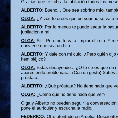
Gracias que te cobra la jubilación todos los mes
ALBERTO
: Bueno... Que sea sobrino mío, tambi
OLGA:
¿Y vos te creés que un sobrino se va a 
ALBERTO
: Por lo menos te puede sacar la basu
jubilación a mí.
OLGA:
Sí... Pero no te va a limpiar el culo. Y m
conviene que sea un hijo.
ALBERTO:
Y dale con mi culo. ¿Pero quién dijo 
hemipléjico?
OLGA:
Estás decayendo... ¿O te creés que no 
apareciendo problemas... (Con un gesto) Sabés a
próstata.
ALBERTO:
¿Qué próstata? No tiene nada que ver
OLGA:
¿Cómo que no tiene nada que ver?
Olga y Alberto no pueden seguir la conversación.
pone el auricular y escucha la radio.
FEDERICO:
Otro atentado en Argelia. Dosciento