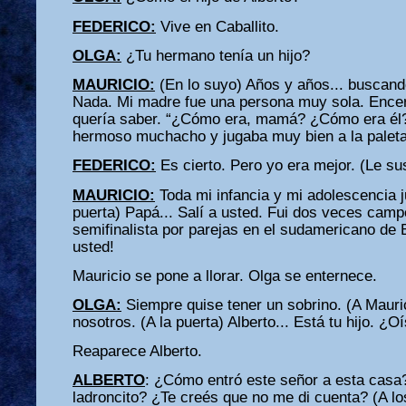
FEDERICO:
Vive en Caballito.
OLGA:
¿Tu hermano tenía un hijo?
MAURICIO:
(En lo suyo) Años y años... buscando 
Nada. Mi madre fue una persona muy sola. Encer
quería saber. “¿Cómo era, mamá? ¿Cómo era él?
hermoso muchacho y jugaba muy bien a la paleta
FEDERICO:
Es cierto. Pero yo era mejor. (Le su
MAURICIO:
Toda mi infancia y mi adolescencia ju
puerta) Papá... Salí a usted. Fui dos veces camp
semifinalista por parejas en el sudamericano de B
usted!
Mauricio se pone a llorar. Olga se enternece.
OLGA:
Siempre quise tener un sobrino. (A Mauri
nosotros. (A la puerta) Alberto... Está tu hijo. ¿Oí
Reaparece Alberto.
ALBERTO
: ¿Cómo entró este señor a esta casa
ladroncito? ¿Te creés que no me di cuenta? (A l