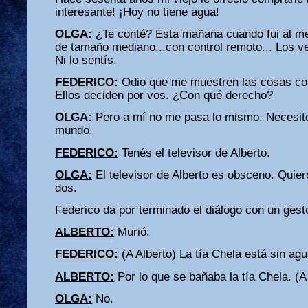
interesante! ¡Hoy no tiene agua!
OLGA:
¿Te conté? Esta mañana cuando fui al m
de tamaño mediano...con control remoto... Los v
Ni lo sentís.
FEDERICO:
Odio que me muestren las cosas co
Ellos deciden por vos. ¿Con qué derecho?
OLGA:
Pero a mí no me pasa lo mismo. Necesito
mundo.
FEDERICO:
Tenés el televisor de Alberto.
OLGA:
El televisor de Alberto es obsceno. Quier
dos.
Federico da por terminado el diálogo con un gest
ALBERTO:
Murió.
FEDERICO:
(A Alberto) La tía Chela está sin agu
ALBERTO:
Por lo que se bañaba la tía Chela. (
OLGA:
No.