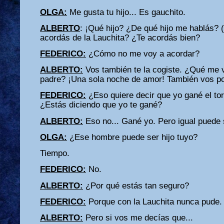
OLGA:
Me gusta tu hijo... Es gauchito.
ALBERTO
: ¡Qué hijo? ¿De qué hijo me hablás? 
acordás de la Lauchita? ¿Te acordás bien?
FEDERICO:
¿Cómo no me voy a acordar?
ALBERTO:
Vos también te la cogiste. ¿Qué me v
padre? ¡Una sola noche de amor! También vos po
FEDERICO:
¿Eso quiere decir que yo gané el t
¿Estás diciendo que yo te gané?
ALBERTO:
Eso no... Gané yo. Pero igual puede s
OLGA:
¿Ese hombre puede ser hijo tuyo?
Tiempo.
FEDERICO:
No.
ALBERTO:
¿Por qué estás tan seguro?
FEDERICO:
Porque con la Lauchita nunca pude.
ALBERTO:
Pero si vos me decías que...