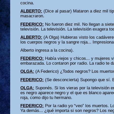
cocina.
ALBERTO:
(Dice al pasar) Mataron a diez mil t
masacraron.
FEDERICO:
No fueron diez mil. No llegan a siete
televisión. La televisión. La televisión exagera t
ALBERTO:
(A Olga) Hubieras visto los cadáveres
los cuerpos negros y la sangre roja... Impresiona
Alberto ingresa a la cocina).
FEDERICO:
Había viejos y chicos... y mujeres v
embarazada. Lo contaron por radio. La radio te d
OLGA:
(A Federico) ¿Todos negros? Los muertos
FEDERICO:
(Se desconcierta) Supongo que sí. 
OLGA:
Suponés. Si los vieras por la televisión e
es negro aparece negro y el que es blanco apare
roja, como dijo tu hermano.
FEDERICO:
Por la radio yo “veo” los muertos. L
Ya demás... ¿qué importa si son negros? Los ne