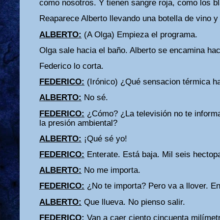
como nosotros. Y tienen sangre roja, como los b
Reaparece Alberto llevando una botella de vino y
ALBERTO:
(A Olga) Empieza el programa.
Olga sale hacia el baño. Alberto se encamina hac
Federico lo corta.
FEDERICO:
(Irónico) ¿Qué sensacion térmica h
ALBERTO:
No sé.
FEDERICO:
¿Cómo? ¿La televisión no te inform
la presión ambiental?
ALBERTO:
¡Qué sé yo!
FEDERICO:
Enterate. Está baja. Mil seis hectop
ALBERTO:
No me importa.
FEDERICO:
¿No te importa? Pero va a llover. Ent
ALBERTO:
Que llueva. No pienso salir.
FEDERICO:
Van a caer ciento cincuenta milímet