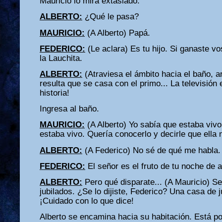
Mauricio lo mira extasiado.
ALBERTO:
¿Qué le pasa?
MAURICIO:
(A Alberto) Papá.
FEDERICO:
(Le aclara) Es tu hijo. Si ganaste vos
la Lauchita.
ALBERTO:
(Atraviesa el ámbito hacia el baño, a
resulta que se casa con el primo... La televisión 
historia!
Ingresa al baño.
MAURICIO:
(A Alberto) Yo sabía que estaba vivo
estaba vivo. Quería conocerlo y decirle que ella 
ALBERTO:
(A Federico) No sé de qué me habla.
FEDERICO:
El señor es el fruto de tu noche de 
ALBERTO:
Pero qué disparate... (A Mauricio) Se
jubilados. ¿Se lo dijiste, Federico? Una casa de j
¡Cuidado con lo que dice!
Alberto se encamina hacia su habitación. Está po