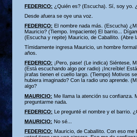
FEDERICO:
¿Quién es? (Escucha). Sí, soy yo. 
Desde afuera se oye una voz.
FEDERICO:
El nombre nada más. (Escucha) ¿Mau
Mauricio? (Tiempo. Impaciente) El barrio... Dígam
(Escucha y repite) Mauricio, de Caballito. (Abre 
Tímidamente ingresa Mauricio, un hombre formal
años.
FEDERICO:
¡Pero, pase! (Le indica) Siéntese, M
(Está escuchando algo por radio) ¡Increíble! Est
jirafas tienen el cuello largo. (Tiempo) Motivos s
hubiera imaginado? Con la radio uno aprende. (M
algo?
MAURICIO:
Me llama la atención su confianza. 
preguntarme nada.
FEDERICO:
Le pregunté el nombre y el barrio. 
MAURICIO:
No sé...
FEDERICO:
Mauricio, de Caballito. Con eso me