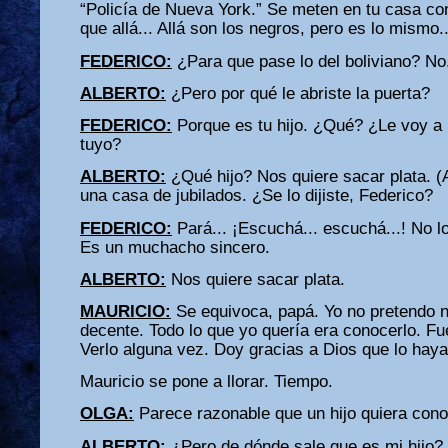
“Policía de Nueva York.” Se meten en tu casa con
que allá... Allá son los negros, pero es lo mismo.
FEDERICO:
¿Para que pase lo del boliviano? No
ALBERTO:
¿Pero por qué le abriste la puerta?
FEDERICO:
Porque es tu hijo. ¿Qué? ¿Le voy a n
tuyo?
ALBERTO:
¿Qué hijo? Nos quiere sacar plata. (A
una casa de jubilados. ¿Se lo dijiste, Federico?
FEDERICO:
Pará... ¡Escuchá... escuchá...! No l
Es un muchacho sincero.
ALBERTO:
Nos quiere sacar plata.
MAURICIO:
Se equivoca, papá. Yo no pretendo 
decente. Todo lo que yo quería era conocerlo. Fu
Verlo alguna vez. Doy gracias a Dios que lo hay
Mauricio se pone a llorar. Tiempo.
OLGA:
Parece razonable que un hijo quiera cono
ALBERTO:
¿Pero de dónde sale que es mi hijo? 