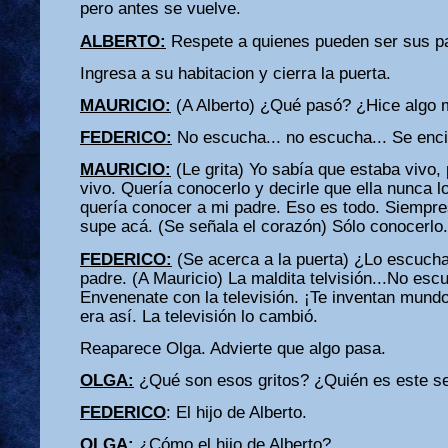
pero antes se vuelve.
ALBERTO:
Respete a quienes pueden ser sus p
Ingresa a su habitacion y cierra la puerta.
MAURICIO:
(A Alberto) ¿Qué pasó? ¿Hice algo 
FEDERICO:
No escucha... no escucha... Se enci
MAURICIO:
(Le grita) Yo sabía que estaba vivo,
vivo. Quería conocerlo y decirle que ella nunca lo
quería conocer a mi padre. Eso es todo. Siempr
supe acá. (Se señala el corazón) Sólo conocerlo.
FEDERICO:
(Se acerca a la puerta) ¿Lo escuch
padre. (A Mauricio) La maldita telvisión...No escu
Envenenate con la televisión. ¡Te inventan mundo
era así. La televisión lo cambió.
Reaparece Olga. Advierte que algo pasa.
OLGA:
¿Qué son esos gritos? ¿Quién es este s
FEDERICO
: El hijo de Alberto.
OLGA:
¿Cómo el hijo de Alberto?