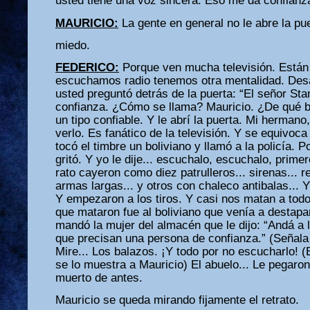
usted tiene una voz sincera. Eso me da confianz
MAURICIO:
La gente en general no le abre la pue
miedo.
FEDERICO:
Porque ven mucha televisión. Están
escuchamos radio tenemos otra mentalidad. Desa
usted preguntó detrás de la puerta: “El señor Sta
confianza. ¿Cómo se llama? Mauricio. ¿De qué ba
un tipo confiable. Y le abrí la puerta. Mi hermano
verlo. Es fanático de la televisión. Y se equivoc
tocó el timbre un boliviano y llamó a la policía. P
gritó. Y yo le dije... escuchalo, escuchalo, primer
rato cayeron como diez patrulleros... sirenas... re
armas largas... y otros con chaleco antibalas... Y
Y empezaron a los tiros. Y casi nos matan a todo
que mataron fue al boliviano que venía a destapar 
mandó la mujer del almacén que le dijo: “Andá a 
que precisan una persona de confianza.” (Señala
Mire... Los balazos. ¡Y todo por no escucharlo! (B
se lo muestra a Mauricio) El abuelo... Le pegaron
muerto de antes.
Mauricio se queda mirando fijamente el retrato.