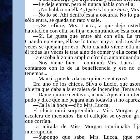
—
Le deja entrar, pero
é
l nunca habla con ella.
—
¿No habla con ella? ¿Qué es lo que
hace,
Mrs
—
No lo s
é
. Ah
í
dentro est
á
a oscuras. No lo pu
s
ó
lo entra, se queda un rato y sale.
—
¿
Se refiere, Mrs. Lucca, a que deja ust
habitaci
ó
n con ella, su hija, encontr
á
ndose
é
sta com
—
S
í
. Le gusta que entre ah
í
con ella. La tr
Cuando no viene, ella se lo toma muy a mal. Los de 
veces se quejan por eso. Pero cuando viene, ella m
é
l todas las veces le trae algo de comer y ella come l
La escoba hizo un amplio c
í
rculo, amontonando 
—
Nos viene bien —continu
ó
Mrs. Lucca—. 
contamos con lo de la beneficencia y eso no es
tenemos...
—
Mam
á
,
¿
puedes darme quince centavos?
Era uno de los chicos, Silva o Lucio, que aso
abierta que daba a la escalera de incendios. Ten
í
a sa
—
Dame quince centavos, mam
á
. Apost
é
con Jee
pudo y dice que me pegar
á
m
á
s todav
í
a si no aparez
—
Calla la boca —dijo Mrs. Lucca.
El chico mir
ó
sorprendido a Miss Morgan y 
escalera de incendios. En el callej
ó
n se oyeron gr
que corr
í
an.
La mirada de Miss Morgan continuaba fija
interrupci
ó
n.
—
Supongo que sabe, Mrs. Lucca,
¡
que p