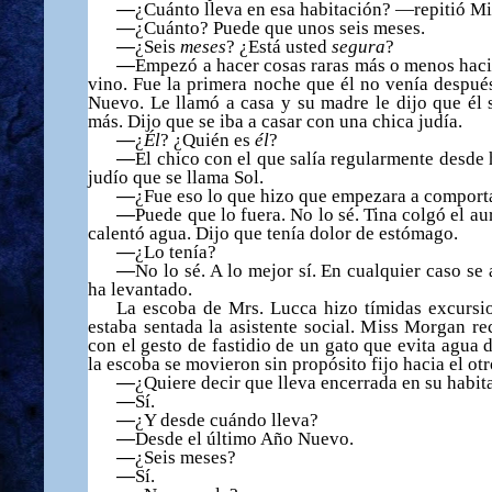
—
¿
Cu
á
nto lleva en esa habitaci
ó
n? —repiti
ó
Mi
—
¿
Cu
á
nto? Puede que unos seis meses.
—
¿Seis
meses
?
¿Está usted
segura
?
—
Empez
ó
a hacer cosas raras m
á
s o menos hac
vino. Fue la primera noche que
é
l no ven
í
a despu
é
Nuevo. Le llam
ó
a casa y su madre le dijo que
é
l
m
á
s. Dijo que se iba a casar con una chica jud
í
a.
—
¿
Él
?
¿Quién es
él
?
—
El chico con el que sal
í
a regularmente desde 
jud
í
o que se llama Sol.
—
¿
Fue eso lo que hizo que empezara a comport
—
Puede que lo fuera. No lo s
é
. Tina colg
ó
el aur
calent
ó
agua. Dijo que ten
í
a dolor de est
ó
mago.
—
¿
Lo ten
í
a?
—
No lo s
é
. A lo mejor s
í
. En cualquier caso se 
ha levantado.
La escoba de Mrs. Lucca hizo t
í
midas excursio
estaba sentada la asistente social. Miss Morgan re
con el gesto de fastidio de un gato que evita agua 
la escoba se movieron sin prop
ó
sito fijo hacia el o
—
¿
Quiere decir que lleva encerrada en su habit
—
S
í
.
—
¿
Y desde cu
á
ndo lleva?
—
Desde el
ú
ltimo A
ñ
o Nuevo.
—
¿
Seis meses?
—
S
í
.