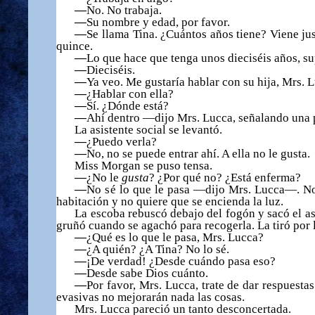
—
No. No trabaja.
—
Su nombre y edad, por favor.
—
Se llama Tina.
¿
Cu
á
ntos a
ñ
os tiene? Viene jus
quince.
—
Lo que hace que tenga unos diecis
é
is a
ñ
os, s
—
Diecis
é
is.
—
Ya veo. Me gustar
í
a hablar con su hija, Mrs. 
—
¿
Hablar con ella?
—
S
í
.
¿
D
ó
nde est
á
?
—
Ah
í
dentro —dijo Mrs. Lucca, se
ñ
alando una 
La asistente social se levant
ó
.
—
¿
Puedo verla?
—
No, no se puede entrar ah
í
. A ella no le gusta.
Miss Morgan se puso tensa.
—
¿No le
gusta
?
¿Por qué no? ¿Está enferma?
—
No s
é
lo que le pasa —dijo Mrs. Lucca—. No 
habitaci
ó
n y no quiere que se encienda la luz.
La escoba rebusc
ó
debajo del fog
ó
n y sac
ó
el as
gru
ñó
cuando se agach
ó
para recogerla. La tir
ó
por 
—
¿
Qu
é
es lo que le pasa, Mrs. Lucca?
—
¿
A qui
é
n?
¿
A Tina? No lo s
é
.
—
¡
De verdad!
¿
Desde cu
á
ndo pasa eso?
—
Desde sabe Dios cu
á
nto.
—
Por favor, Mrs. Lucca, trate de dar respuesta
evasivas no mejorar
á
n nada las cosas.
Mrs. Lucca pareci
ó
un tanto desconcertada.