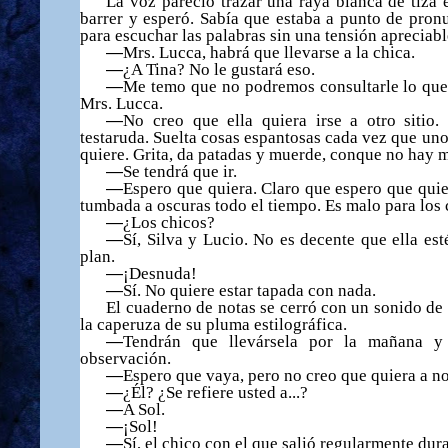
La voz pareci
ó
trazar una raya blanca de tiza e
barrer y esper
ó
. Sab
í
a que estaba a punto de pronu
para escuchar las palabras sin una tensi
ó
n apreciabl
—
Mrs. Lucca, habr
á
que llevarse a la chica.
—
¿
A Tina? No le gustar
á
eso.
—
Me temo que no podremos consultarle lo que o
Mrs. Lucca.
—
No creo que ella quiera irse a otro sitio
testaruda. Suelta cosas espantosas cada vez que uno
quiere. Grita, da patadas y muerde, conque no hay m
—
Se tendr
á
que ir.
—
Espero que quiera. Claro que espero que quie
tumbada a oscuras todo el tiempo. Es malo para los 
—
¿
Los chicos?
—
S
í
, Silva y Lucio. No es decente que ella est
plan.
—
¡
Desnuda!
—
S
í
. No quiere estar tapada con nada.
El cuaderno de notas se cerr
ó
con un sonido de
la caperuza de su pluma estilogr
á
fica.
—
Tendr
á
n que llev
á
rsela por la ma
ñ
ana y 
observaci
ó
n.
—
Espero que vaya, pero no creo que quiera a no
—
¿É
l?
¿
Se refiere usted a...?
—
A Sol.
—
¡
Sol!
—
S
í
, el chico con el que sali
ó
regularmente dura