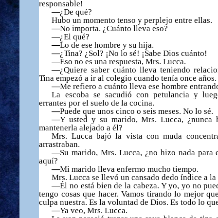
responsable!
—
¿
De qu
é
?
Hubo un momento tenso y perplejo entre ellas.
—
No importa.
¿
Cu
á
nto lleva eso?
—
¿
El qu
é
?
—
Lo de ese hombre y su hija.
—
¿
Tina?
¿
Sol?
¡
No lo s
é
!
¡
Sabe Dios cu
á
nto!
—
Eso no es una respuesta, Mrs. Lucca.
—
¿
Quiere saber cu
á
nto lleva teniendo relaci
Tina empez
ó
a ir al colegio cuando ten
í
a once a
ñ
os.
—
Me refiero a cu
á
nto lleva ese hombre entrando
La escoba se sacudi
ó
con petulancia y lueg
errantes por el suelo de la cocina.
—
Puede que unos cinco o seis meses. No lo s
é
.
—
Y usted y su marido, Mrs. Lucca,
¿
nunca 
mantenerla alejado a
é
l?
Mrs. Lucca baj
ó
la vista con muda concentr
arrastraban.
—
Su marido, Mrs. Lucca,
¿
no hizo nada para 
aqu
í
?
—
Mi marido lleva enfermo mucho tiempo.
Mrs. Lucca se llev
ó
un cansado dedo
í
ndice a la
—
É
l no est
á
bien de la cabeza. Y yo, yo no pue
tengo cosas que hacer. Vamos tirando lo mejor qu
culpa nuestra. Es la voluntad de Dios. Es todo lo q
—
Ya veo, Mrs. Lucca.