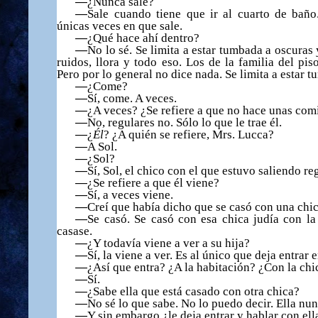
—
¿
Nunca sale?
—
Sale cuando tiene que ir al cuarto de ba
ñ
o
ú
nicas veces en que sale.
—
¿
Qu
é
hace ah
í
dentro?
—
No lo s
é
. Se limita a estar tumbada a oscuras 
ruidos, llora y todo eso. Los de la familia del pis
Pero por lo general no dice nada. Se limita a estar 
—
¿
Come?
—
S
í
, come. A veces.
—
¿
A veces?
¿
Se refiere a que no hace unas com
—
No, regulares no. S
ó
lo lo que le trae
é
l.
—
¿
Él
?
¿A quién se refiere, Mrs. Lucca?
—
A Sol.
—
¿
Sol?
—
S
í
, Sol, el chico con el que estuvo saliendo r
—
¿
Se refiere a que
é
l viene?
—
S
í
, a veces viene.
—
Cre
í
que hab
í
a dicho que se cas
ó
con una chic
—
Se cas
ó
. Se cas
ó
con esa chica jud
í
a con la
casase.
—
¿
Y todav
í
a viene a ver a su hija?
—
S
í
, la viene a ver. Es al
ú
nico que deja entrar e
—
¿
As
í
que entra?
¿
A la habitaci
ó
n?
¿
Con la chi
—
S
í
.
—
¿
Sabe ella que est
á
casado con otra chica?
—
No s
é
lo que sabe. No lo puedo decir. Ella nun
—
Y sin embargo
¿
le deja entrar y hablar con ell