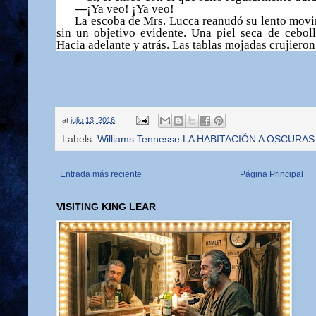
—
¡
Ya veo!
¡
Ya veo!
La escoba de Mrs. Lucca reanud
ó
su lento movim
sin un objetivo evidente. Una piel seca de cebol
Hacia adelante y atr
á
s. Las tablas mojadas crujieron
at
julio 13, 2016
Labels:
Williams Tennesse LA HABITACIÓN A OSCURAS
Entrada más reciente
Página Principal
VISITING KING LEAR