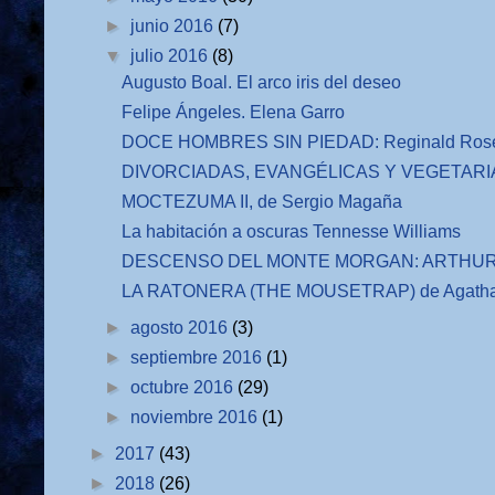
►
junio 2016
(7)
▼
julio 2016
(8)
Augusto Boal. El arco iris del deseo
Felipe Ángeles. Elena Garro
DOCE HOMBRES SIN PIEDAD: Reginald Ros
DIVORCIADAS, EVANGÉLICAS Y VEGETARIAN
MOCTEZUMA II, de Sergio Magaña
La habitación a oscuras Tennesse Williams
DESCENSO DEL MONTE MORGAN: ARTHUR 
LA RATONERA (THE MOUSETRAP) de Agatha C
►
agosto 2016
(3)
►
septiembre 2016
(1)
►
octubre 2016
(29)
►
noviembre 2016
(1)
►
2017
(43)
►
2018
(26)