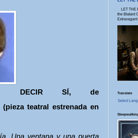
LET THE
LET THE FO
the Blatant 
Extravagant 
DECIR SÍ, de
Translate
Select Lan
ieza teatral estrenada en
Sleepwalkin
ría. Una ventana y una puerta