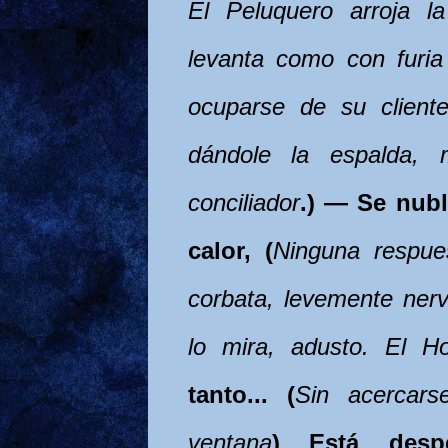
El Peluquero arroja l
levanta como con furia
ocuparse de su client
dándole la espalda, 
conciliador
.) — Se nubl
calor, (
Ninguna respue
corbata, levemente nerv
lo mira, adusto. El H
tanto... (
Sin acercars
ventana
) Está desp