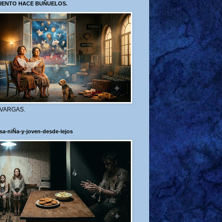
VIENTO HACE BUÑUELOS.
 VARGAS.
sa-niÑa-y-joven-desde-lejos