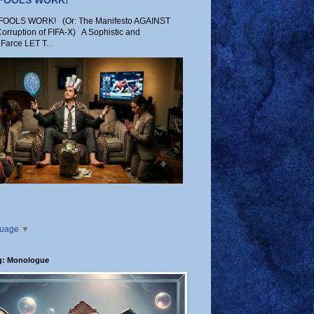
 FOOLS WORK!
OLS WORK! (Or: The Manifesto AGAINST
Corruption of FIFA-X) A Sophistic and
Farce LET T...
guage
▼
g: Monologue