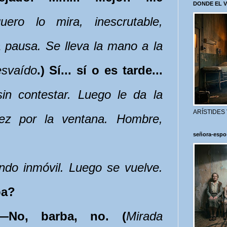
DONDE EL 
uero lo mira, inescrutable,
 pausa. Se lleva la mano a la
esvaído
.) Sí... sí o es tarde...
in contestar. Luego le da la
ARÍSTIDES
ez por la ventana. Hombre,
señora-espo
ndo inmóvil. Luego se vuelve.
ba?
—No, barba, no. (
Mirada