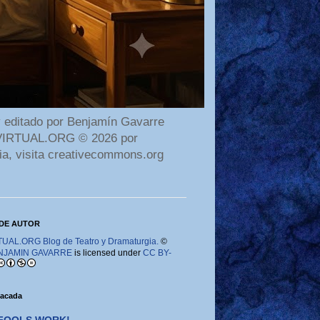
 editado por Benjamín Gavarre
AMAVIRTUAL.ORG © 2026 por
ia, visita creativecommons.org
DE AUTOR
AL.ORG Blog de Teatro y Dramaturgia.
©
NJAMIN GAVARRE
is licensed under
CC BY-
tacada