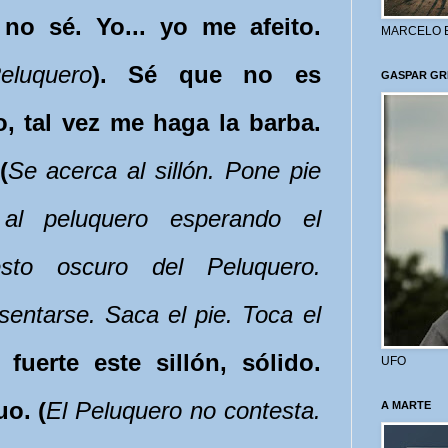
 no sé. Yo... yo me afeito.
MARCELO 
eluquero
). Sé que no es
GASPAR GR
, tal vez me haga la barba.
(
Se acerca al sillón. Pone pie
al peluquero esperando el
esto oscuro del Peluquero.
entarse. Saca el pie. Toca el
 fuerte este sillón, sólido.
UFO
uo. (
El Peluquero no contesta.
A MARTE