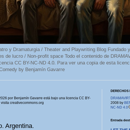
 y Dramaturgia / Theater and Playwriting Blog Fundado y
ines de lucro / Non-profit space Todo el contenido de DR
cencia CC BY-NC-ND 4.0. Para ver una copia de esta licenc
Comedy by Benjamín Gavarre
DERECHOS 
6 por Benjamín Gavarre está bajo una licencia CC BY-
DRAMAVIRTU
, visita creativecommons.org
2008 by
BE
NC-ND 4.0
Entrada des
. Argentina.