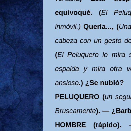
equivoqué. (
El Peluq
inmóvil.)
Quería..., (
Una
cabeza con un gesto d
(
El Peluquero lo mira s
espalda y mira otra v
ansioso
.) ¿Se nubló?
PELUQUERO (
un segu
Bruscamente
). — ¿Bar
HOMBRE (rápido). 