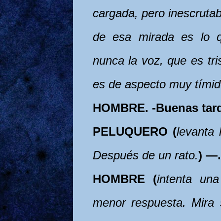
cargada, pero inescrutab
de esa mirada es lo q
nunca la voz, que es tri
es de aspecto muy tímid
HOMBRE. -Buenas tard
PELUQUERO (
levanta 
Después de un rato.
) —.
HOMBRE (
intenta un
menor respuesta. Mira s