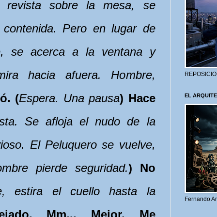
a revista sobre la mesa, se
 contenida. Pero en lugar de
e, se acerca a la ventana y
mira hacia afuera. Hombre,
REPOSICIO
ó. (
Espera. Una pausa
) Hace
EL ARQUITE
sta. Se afloja el nudo de la
ioso. El Peluquero se vuelve,
ombre pierde seguridad.
) No
e, estira el cuello hasta la
Fernando Ar
ejado. Mm... Mejor. Me