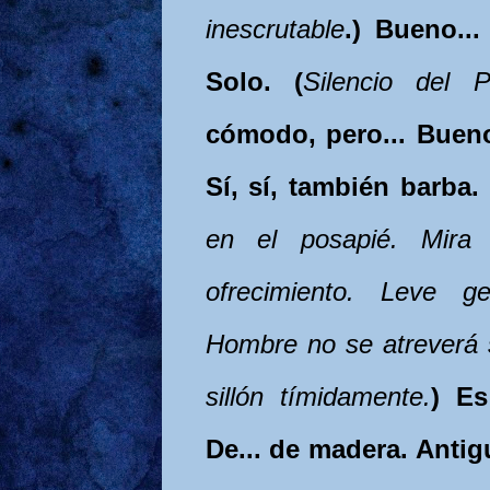
inescrutable
.) Bueno...
Solo. (
Silencio del P
cómodo, pero... Bueno
Sí, sí, también barba. 
en el posapié. Mira 
ofrecimiento. Leve g
Hombre no se atreverá s
sillón tímidamente.
) Es
De... de madera. Antig