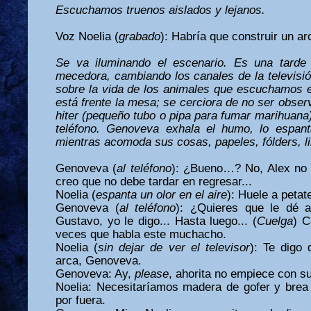
Escuchamos truenos aislados y lejanos.
Voz
Noelia (
grabado
): Habría que construir un ar
Se va iluminando el escenario. Es una tarde 
mecedora, cambiando los canales de la televisi
sobre la vida de los animales que escuchamos
está frente la mesa; se cerciora de no ser obser
hiter (pequeño tubo o pipa para fumar marihuana)
teléfono. Genoveva exhala el humo, lo espan
mientras acomoda sus cosas, papeles, fólders, li
Genoveva (
al teléfono
): ¿Bueno…? No, Alex no 
creo que no debe tardar en regresar...
Noelia (
espanta un olor en el aire
): Huele a peta
Genoveva (
al teléfono
): ¿Quieres que le dé a
Gustavo, yo le digo... Hasta luego... (
Cuelga
) C
veces que habla este muchacho.
Noelia (
sin dejar de ver el televisor
): Te digo 
arca, Genoveva.
Genoveva: Ay,
please
, ahorita no empiece con s
Noelia: Necesitaríamos madera de gofer y brea 
por fuera.