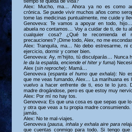
tiempo te queda de vida?
Alex: Mucho, ma… Ahora ya no es como a
crónica. Se puede vivir muchos años como ser
tome las medicinas puntualmente, me cuide y lle
Genoveva: Te vamos a apoyar en todo, hijo…
abuela no contamos… Voy a cuidar de ti, de tu
cualquier cosa? ¿Qué te recomienda el 
precauciones? ¡Dime todo, Alex, no me esconda
Alex: Tranquila, ma… No debo estresarme, ni 
ejercicio, dormir y comer bien.
Genoveva: Ay, m’hijito, tú disculparás… Nunca 
le da la espalda, enciende el hiter y fuma
) Necesi
Alex (
sin reproche
): Mamá…
Genoveva (
espanta el humo que exhala
): No es
que me veas fumando, Alex… La marihuana es lo
vuelvo a hacer enfrente de ti, eso te lo juro.
madre drogándose, pero es que estoy muy nervi
Alex: Por mí no hay tos.
Genoveva: Es que una cosa es que sepas que l
y otra que veas a tu propia madre consumiendo.
jamás.
Alex: No te mal-viajes.
Genoveva (
pausa,
inhala y exhala aire para relaj
que cuentas conmigo para todo. Si tengo que 