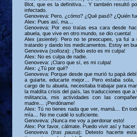
Blot, que es la definitiva… Y también resultó 
infectado.
Genoveva: Pero, ¿cómo? ¿Qué pasó? ¿Quién fu
Alex: Pues así, ma…
Genoveva: Por eso traías esa cara desde hac
abuela, que vive en otro mundo, se dio cuenta!
Alex (
asiente
): Pero no te preocupes, ya fui a
tratando y dando los medicamentos. Estoy en b
Genoveva (
solloza
): ¡Todo esto es mi culpa!
Alex: No es culpa de nadie.
Genoveva: ¡Claro que sí, es mi culpa!
Alex: ¿Tú por qué?
Genoveva: Porque desde que murió tu papá debí
a guiarte, educarte mejor… Pero estaba sola, 
cargo de tu abuela, necesitaba trabajar para m
la maldita crisis del país, las traducciones que a
militancia, mis actividades con las compañ
madre… ¡Perdóname!
Alex: Tú no tienes nada que ver, mamá… En todo
mía… No me cuidé lo suficiente.
Genoveva: ¡Nunca me voy a perdonar esto!
Alex: Por favor, cálmate. Puedo vivir así y hacer
Genoveva (
tras pausa
): Detesto hacerte est