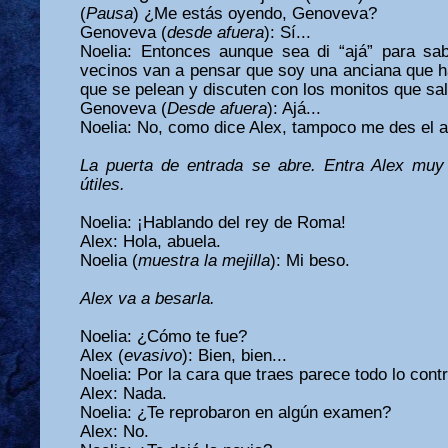
(
Pausa
) ¿Me estás oyendo, Genoveva?
Genoveva (
desde afuera
): Sí...
Noelia: Entonces aunque sea di “ajá” para sa
vecinos van a pensar que soy una anciana que ha
que se pelean y discuten con los monitos que sale
Genoveva (
Desde afuera
): Ajá...
Noelia: No, como dice Alex, tampoco me des el av
La puerta de entrada se abre. Entra Alex muy
útiles.
Noelia: ¡Hablando del rey de Roma!
Alex: Hola, abuela.
Noelia (
muestra la mejilla
): Mi beso.
Alex va a besarla.
Noelia: ¿Cómo te fue?
Alex (
evasivo
): Bien, bien...
Noelia: Por la cara que traes parece todo lo cont
Alex: Nada.
Noelia: ¿Te reprobaron en algún examen?
Alex: No.