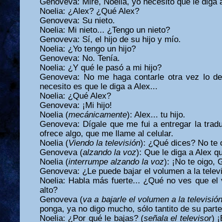
Genoveva: Mire, Noelia, yo necesito que le diga a
Noelia: ¿Alex? ¿Qué Alex?
Genoveva: Su nieto.
Noelia: Mi nieto... ¿Tengo un nieto?
Genoveva: Sí, el hijo de su hijo y mío.
Noelia: ¿Yo tengo un hijo?
Genoveva: No. Tenía.
Noelia: ¿Y qué le pasó a mi hijo?
Genoveva: No me haga contarle otra vez lo del 
necesito es que le diga a Alex...
Noelia: ¿Qué Alex?
Genoveva: ¡Mi hijo!
Noelia (
mecánicamente
): Alex... tu hijo.
Genoveva: Dígale que me fui a entregar la traduc
ofrece algo, que me llame al celular.
Noelia (
Viendo la televisión
): ¿Qué dices? No te 
Genoveva (
alzando la voz
): Que le diga a Alex 
Noelia (
interrumpe alzando la voz
): ¡No te oigo,
Genoveva: ¿Le puede bajar el volumen a la telev
Noelia: Habla más fuerte... ¿Qué no ves que el
alto?
Genoveva (
va a bajarle el volumen a la televisió
ponga, ya no digo mucho, sólo tantito de su parte
Noelia: ¿Por qué le bajas? (
señala el televisor
) 