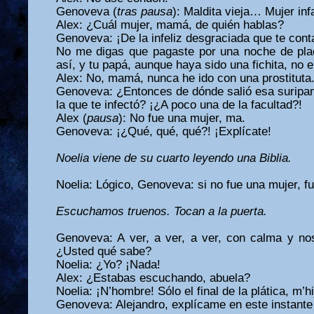
Genoveva (
tras pausa
): Maldita vieja… Mujer i
Alex: ¿Cuál mujer, mamá, de quién hablas?
Genoveva: ¡De la infeliz desgraciada que te cont
No me digas que pagaste por una noche de pla
así, y tu papá, aunque haya sido una fichita, no 
Alex: No, mamá, nunca he ido con una prostituta
Genoveva: ¿Entonces de dónde salió esa suripan
la que te infectó? ¡¿A poco una de la facultad?!
Alex (
pausa
): No fue una mujer, ma.
Genoveva: ¡¿Qué, qué, qué?! ¡Explícate!
Noelia viene de su cuarto leyendo una Biblia.
Noelia: Lógico, Genoveva: si no fue una mujer,
Escuchamos truenos. Tocan a la puerta.
Genoveva: A ver, a ver, a ver, con calma y 
¿Usted qué sabe?
Noelia: ¿Yo? ¡Nada!
Alex: ¿Estabas escuchando, abuela?
Noelia: ¡N’hombre! Sólo el final de la plática, m’hi
Genoveva: Alejandro, explícame en este instante