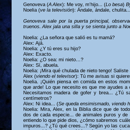
Genoveva (
A Alex
): Me voy, m’hijo... (
Lo besa
)
B
Noelia (
ve la televisión
): Ándale, ándale, chulita.
Genoveva sale por la puerta principal, obser
truenos. Alex jala una silla y se sienta junto a Noe
Noelia: ¿La señora que salió es tu mamá?
Alex: Ajá.
Noelia: ¿Y tú eres su hijo?
Alex: Exacto.
Noelia: ¿O sea: mi nieto…?
Alex: Sí, abuela.
Noelia: ¡Mira qué chulada de nieto tengo! Saliste 
Alex (
viendo el televisor
): Tú me avisas si quier
Noelia. ¡Quién piensa en comida en estos momen
que arde! Lo que necesito es que me ayudes a c
Necesitamos madera de gofer y brea... ¿Tú s
centímetros?
Alex: Ni idea... (
Se queda ensimismado, viendo ha
Noelia: Mira, Alex, en la Biblia dice que de tod
dos de cada especie... de animales puros y de 
entiendo lo que pide dios, ¿cómo sabremos cuále
impuros...? ¿Tú qué crees...? Según yo las cuca