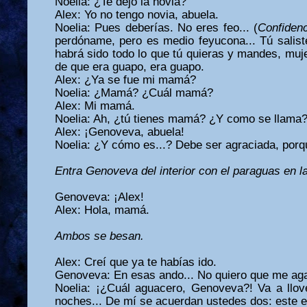
Noelia: ¿Te dejó la novia?
Alex: Yo no tengo novia, abuela.
Noelia: Pues deberías. No eres feo... (
Confidenc
perdóname, pero es medio feyucona... Tú saliste
habrá sido todo lo que tú quieras y mandes, muje
de que era guapo, era guapo.
Alex: ¿Ya se fue mi mamá?
Noelia: ¿Mamá? ¿Cuál mamá?
Alex: Mi mamá.
Noelia: Ah, ¿tú tienes mamá? ¿Y como se llama
Alex: ¡Genoveva, abuela!
Noelia: ¿Y cómo es...? Debe ser agraciada, porqu
Entra Genoveva del interior con el paraguas en l
Genoveva: ¡Alex!
Alex: Hola, mamá.
Ambos se besan.
Alex: Creí que ya te habías ido.
Genoveva: En esas ando... No quiero que me aga
Noelia: ¡¿Cuál aguacero, Genoveva?! Va a llov
noches... De mí se acuerdan ustedes dos: este es