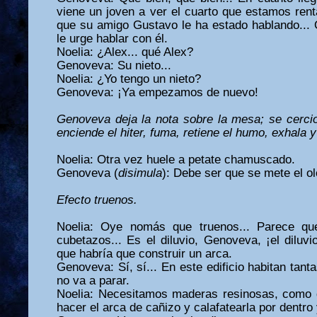
viene un joven a ver el cuarto que estamos ren
que su amigo Gustavo le ha estado hablando... 
le urge hablar con él.
Noelia: ¿Alex... qué Alex?
Genoveva: Su nieto...
Noelia: ¿Yo tengo un nieto?
Genoveva: ¡Ya empezamos de nuevo!
Genoveva deja la nota sobre la mesa; se cercio
enciende el hiter, fuma, retiene el humo, exhala 
Noelia: Otra vez huele a petate chamuscado.
Genoveva (
disimula
): Debe ser que se mete el ol
Efecto truenos.
Noelia: Oye nomás que truenos... Parece qu
cubetazos... Es el diluvio, Genoveva, ¡el diluvi
que habría que construir un arca.
Genoveva: Sí, sí... En este edificio habitan tanta
no va a parar.
Noelia:
Necesitamos maderas resinosas, como d
hacer el arca de cañizo y calafatearla por dentro