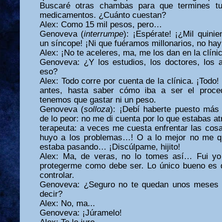
Buscaré otras chambas para que termines tu
medicamentos. ¿Cuánto cuestan?
Alex: Como 15 mil pesos, pero…
Genoveva (
interrumpe
): ¡Espérate! ¡¿Mil quini
un síncope! ¡Ni que fuéramos millonarios, no hay 
Alex: ¡No te aceleres, ma, me los dan en la clíni
Genoveva: ¿Y los estudios, los doctores, los 
eso?
Alex: Todo corre por cuenta de la clínica. ¡Todo!
antes, hasta saber cómo iba a ser el proce
tenemos que gastar ni un peso.
Genoveva (
solloza
): ¡Debí haberte puesto más 
de lo peor: no me di cuenta por lo que estabas
terapeuta: a veces me cuesta enfrentar las cos
huyo a los problemas…! O a lo mejor no me qu
estaba pasando… ¡Discúlpame, hijito!
Alex: Ma, de veras, no lo tomes así… Fui yo
protegerme como debe ser. Lo único bueno es 
controlar.
Genoveva: ¿Seguro no te quedan unos meses d
decir?
Alex: No, ma...
Genoveva: ¡Júramelo!