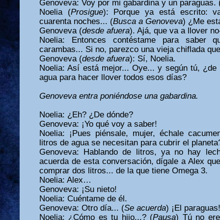
Genoveva: Voy por mi gabardina y un paraguas. 
Noelia (
Prosigue
): Porque ya está escrito: v
cuarenta noches... (
Busca a Genoveva
) ¿Me est
Genoveva (
desde afuera
). Ajá, que va a llover n
Noelia: Entonces contéstame para saber 
carambas... Si no, parezco una vieja chiflada que
Genoveva (
desde afuera
): Sí, Noelia.
Noelia: Así está mejor... Oye... y según tú, ¿de
agua para hacer llover todos esos días?
Genoveva entra poniéndose una gabardina.
Noelia: ¿Eh? ¿De dónde?
Genoveva: ¡Yo qué voy a saber!
Noelia: ¡Pues piénsale, mujer, échale cacume
litros de agua se necesitan para cubrir el planeta
Genoveva: Hablando de litros, ya no hay lec
acuerda de esta conversación, dígale a Alex qu
comprar dos litros... de la que tiene Omega 3.
Noelia: Alex…
Genoveva: ¡Su nieto!
Noelia: Cuéntame de él.
Genoveva: Otro día... (
Se acuerda
) ¡El paraguas!
Noelia: ¿Cómo es tu hijo...? (
Pausa
) Tú no ere