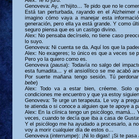
Alex: Te lo juro.
Genoveva: Ay, m’hijito… Te pido que no le come
Está tan perturbada, rayando en el Alzheimer
imagino cómo vaya a manejar esta informaci
generación, pero ella ya está grande. Y como últ
seguro piensa que es un castigo divino.
Alex: No pensaba decírselo, no tiene caso preocu
lo suyo.
Genoveva: Ni cuenta se da. Aquí los que la pad
Alex: No exageres; lo único es que a veces se 
Pero yo la quiero como es.
Genoveva (
pausa
): Todavía no salgo del impac
esta fumadita… y el ansiolítico se me acabó an
Por suerte mañana tengo sesión. Tú perdonar
bebe
)
Alex: Todo va a estar bien, créeme. Solo q
condiciones me encuentro y que ya estoy siguien
Genoveva: Te urge un terapeuta. Le voy a pregun
te atienda o si conoce a alguien que te apoye a p
Alex: En la clínica tengo un psicólogo, mamá… 
veces, cuando te decía que iba a casa de Gustavo
Y el psicólogo me ha ayudado a procesarlo, a n
voy a morir cualquier día de estos o…
Genoveva (
interrumpe
): ¡Ni lo digas! ¡Si te pa