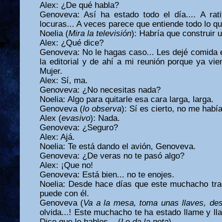
Alex: ¿De qué habla?
Genoveva: Así ha estado todo el día.... A rati
locuras... A veces parece que entiende todo lo que
Noelia (
Mira la televisión
): Habría que construir 
Alex: ¿Qué dice?
Genoveva: No le hagas caso... Les dejé comida 
la editorial y de ahí a mi reunión porque ya vie
Mujer.
Alex: Sí, ma.
Genoveva: ¿No necesitas nada?
Noelia: Algo para quitarle esa cara larga, larga.
Genoveva (
lo observa
): Sí es cierto, no me habí
Alex (
evasivo
): Nada.
Genoveva: ¿Seguro?
Alex: Ajá.
Noelia: Te está dando el avión, Genoveva.
Genoveva: ¿De veras no te pasó algo?
Alex: ¡Que no!
Genoveva: Está bien... no te enojes.
Noelia: Desde hace días que este muchacho trae
puede con él.
Genoveva (
Va a la mesa, toma unas llaves, des
olvida...! Este muchacho te ha estado llame y lla
Dice que le hables... (
Le da la nota
)