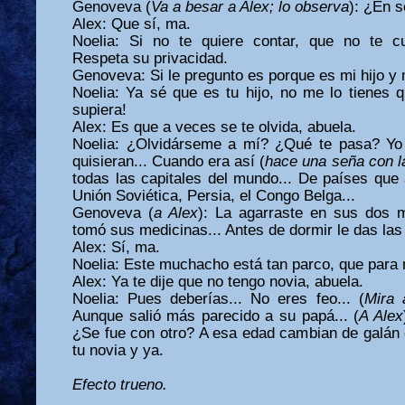
Genoveva (
Va a besar a Alex;
lo observa
): ¿En s
Alex: Que sí, ma.
Noelia: Si no te quiere contar, que no te cu
Respeta su privacidad.
Genoveva: Si le pregunto es porque es mi hijo y
Noelia: Ya sé que es tu hijo, no me lo tienes q
supiera!
Alex: Es que a veces se te olvida, abuela.
Noelia: ¿Olvidárseme a mí? ¿Qué te pasa? Yo
quisieran... Cuando era así (
hace una seña con 
todas las capitales del mundo... De países que
Unión Soviética, Persia, el Congo Belga...
Genoveva (
a Alex
): La agarraste en sus dos m
tomó sus medicinas... Antes de dormir le das las
Alex: Sí, ma.
Noelia: Este muchacho está tan parco, que para m
Alex: Ya te dije que no tengo novia, abuela.
Noelia: Pues deberías... No eres feo... (
Mira
Aunque salió más parecido a su papá... (
A Alex
¿Se fue con otro? A esa edad cambian de galán
tu novia y ya.
Efecto trueno.