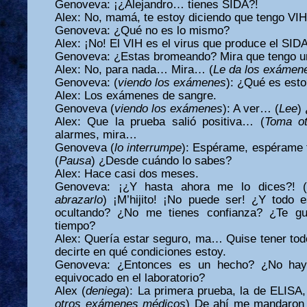
Genoveva: ¡¿Alejandro… tienes SIDA?!
Alex: No, mamá, te estoy diciendo que tengo VIH
Genoveva: ¿Qué no es lo mismo?
Alex: ¡No! El VIH es el virus que produce el SIDA
Genoveva: ¿Estas bromeando? Mira que tengo u
Alex: No, para nada… Mira… (
Le da los exámen
Genoveva: (
viendo los exámenes
): ¿Qué es est
Alex: Los exámenes de sangre.
Genoveva (
viendo los exámenes
): A ver… (
Lee
)
Alex: Que la prueba salió positiva… (
Toma o
alarmes, mira…
Genoveva (
lo interrumpe
): Espérame, espérame
(
Pausa
) ¿Desde cuándo lo sabes?
Alex: Hace casi dos meses.
Genoveva: ¡¿Y hasta ahora me lo dices?! 
abrazarlo
) ¡M’hijito! ¡No puede ser! ¿Y todo 
ocultando? ¿No me tienes confianza? ¿Te gua
tiempo?
Alex: Quería estar seguro, ma… Quise tener tod
decirte en qué condiciones estoy.
Genoveva: ¿Entonces es un hecho? ¿No hay
equivocado en el laboratorio?
Alex (
deniega
): La primera prueba, la de ELISA,
otros exámenes médicos
) De ahí me mandaron 