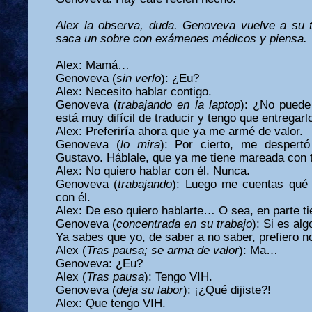
Alex la observa, duda. Genoveva vuelve a su t
saca un sobre con exámenes médicos y piensa.
Alex: Mamá…
Genoveva (
sin verlo
): ¿Eu?
Alex: Necesito hablar contigo.
Genoveva (
trabajando en la laptop
): ¿No puede
está muy difícil de traducir y tengo que entregarlo
Alex: Preferiría ahora que ya me armé de valor.
Genoveva (
lo mira
): Por cierto, me despert
Gustavo. Háblale, que ya me tiene mareada con t
Alex: No quiero hablar con él. Nunca.
Genoveva (
trabajando
): Luego me cuentas qué 
con él.
Alex: De eso quiero hablarte… O sea, en parte 
Genoveva (
concentrada en su trabajo
): Si es al
Ya sabes que yo, de saber a no saber, prefiero n
Alex (
Tras pausa; se arma de valor
): Ma…
Genoveva: ¿Eu?
Alex (
Tras pausa
): Tengo VIH.
Genoveva (
deja su labor
): ¡¿Qué dijiste?!
Alex: Que tengo VIH.