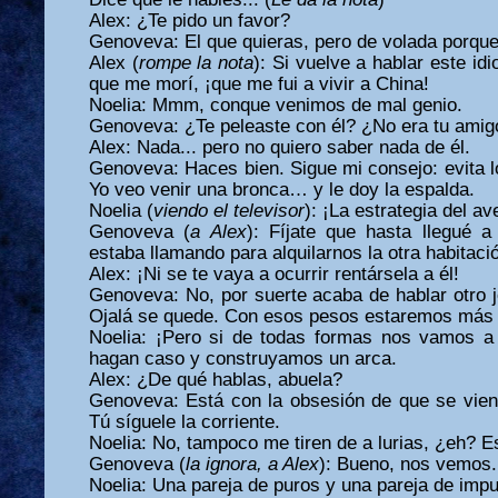
Alex: ¿Te pido un favor?
Genoveva: El que quieras, pero de volada porque 
Alex (
rompe la nota
): Si vuelve a hablar este idi
que me morí, ¡que me fui a vivir a China!
Noelia: Mmm, conque venimos de mal genio.
Genoveva: ¿Te peleaste con él? ¿No era tu amig
Alex: Nada... pero no quiero saber nada de él.
Genoveva: Haces bien. Sigue mi consejo: evita 
Yo veo venir una bronca… y le doy la espalda.
Noelia (
viendo el televisor
): ¡La estrategia del av
Genoveva (
a Alex
): Fíjate que hasta llegué
estaba llamando para alquilarnos la otra habitaci
Alex: ¡Ni se te vaya a ocurrir rentársela a él!
Genoveva: No, por suerte acaba de hablar otro 
Ojalá se quede. Con esos pesos estaremos más
Noelia: ¡Pero si de todas formas nos vamos a
hagan caso y construyamos un arca.
Alex: ¿De qué hablas, abuela?
Genoveva: Está con la obsesión de que se viene 
Tú síguele la corriente.
Noelia: No, tampoco me tiren de a lurias, ¿eh? E
Genoveva (
la ignora, a Alex
): Bueno, nos vemos.
Noelia: Una pareja de puros y una pareja de impu