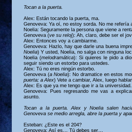
Tocan a la puerta.
Alex: Están tocando la puerta, ma.
Genoveva: Ya oí, no estoy sorda. No me refería
Noelia: Seguramente la persona que viene a renta
Genoveva (
ve su reloj
): Ah, claro, debe ser el jo
Alex: Entonces voy a cambiarme.
Genoveva: Hazlo, hay que darle una buena impresi
Noelia
) Y usted, Noelia, no salga con ninguna loc
Noelia (
melodramática
): Si quieres le pido a d
seguir siendo un estorbo para ustedes.
Alex: Tú no eres ningún estorbo.
Genoveva (
a Noelia
): No dramatice en estos m
puerta; a Alex
) Vete a cambiar, Alex, luego habl
Alex: Es que ya me tengo que ir a la universidad.
Genoveva: Pues regresando me vas a explicar
asunto.
Tocan a la puerta. Alex y Noelia salen haci
Genoveva se medio arregla, abre la puerta y apa
Esteban: ¿Este es el 204?
Genoveva: Así es… Tú debes ser…