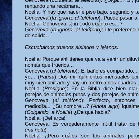
Genoveva (
contesta;
al teléfono
): ¿Diga...? Sí,
rentando una recámara…
Noelia: Y hay que hacerle piso bajo, segundo y te
Genoveva (
la ignora, al teléfono
): Puede pasar a
Noelia: Genoveva, ¿un codo cuánto es...?
Genoveva (
la ignora, al teléfono)
: De preferenci
de salida…
Escuchamos truenos aislados y lejanos.
Noelia: Porque ahí tienes que va a venir un diluvi
nomás que truenos...
Genoveva (
al teléfono
): El baño es compartido...
yo… (
Pausa
) Dos mil quinientos mensuales co
muy bien ubicado y hay un metro a dos cuadras..
Noelia (
Prosigue
): En la Biblia dice bien cla
parejas de animales puros y dos parejas de anim
Genoveva (
al teléfono
): Perfecto, entonce
mediodía... ¿Su nombre…? (
Anota algo
) Igualm
(
Colgando, a Noelia
) ¿De qué habla?
Noelia. ¡Del arca!
Genoveva: Es verdaderamente inútil tratar de h
una nota
)
Noelia: ¿Pero cuáles son los animales puros