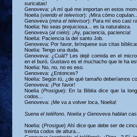
suricatas!
Genoveva: ¡A mí qué me importan en estos mom
Noelia (
viendo el televisor
): ¡Mira cómo copulan...
Genoveva (
mira el televisor
): Para mí eso casi ra
Noelia: No seas prejuiciosa... es la naturaleza.
Genoveva (
al cielo
): ¡Ay, paciencia, paciencia!
Noelia: Paciencia la del santo Job.
Genoveva: Por favor, brínquese sus citas bíblic
Noelia: Tengo una duda.
Genoveva: ¿Cuál? Les dejé comida en el micro
en el buró, Gustavo es el muchacho que le ha est
Noelia: No, no, no es eso.
Genoveva: ¿Entonces?
Noelia: Según tú, ¿de qué tamaño deberíamos con
Genoveva: ¡Por favor!
Noelia (
Prosigue
): En la Biblia dice que la lon
codos...
Genoveva: ¡Me va a volver loca, Noelia!
Suena el teléfono. Noelia y Genoveva hablan casi
Noelia: (
Prosigue
) Ahí dice que debe ser de cin
treinta codos de altura...