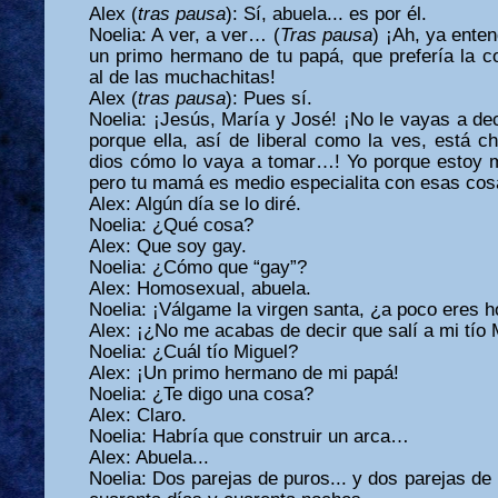
Alex (
tras pausa
): Sí, abuela... es por él.
Noelia: A ver, a ver… (
Tras pausa
) ¡Ah, ya entend
un primo hermano de tu papá, que prefería la 
al de las muchachitas!
Alex (
tras pausa
): Pues sí.
Noelia: ¡Jesús, María y José! ¡No le vayas a d
porque ella, así de liberal como la ves, está c
dios cómo lo vaya a tomar…! Yo porque estoy má
pero tu mamá es medio especialita con esas cos
Alex: Algún día se lo diré.
Noelia: ¿Qué cosa?
Alex: Que soy gay.
Noelia: ¿Cómo que “gay”?
Alex: Homosexual, abuela.
Noelia: ¡Válgame la virgen santa, ¿a poco eres 
Alex: ¡¿No me acabas de decir que salí a mi tío 
Noelia: ¿Cuál tío Miguel?
Alex: ¡Un primo hermano de mi papá!
Noelia: ¿Te digo una cosa?
Alex: Claro.
Noelia: Habría que construir un arca…
Alex: Abuela...
Noelia: Dos parejas de puros... y dos parejas de 