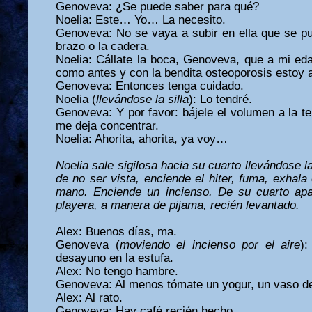
Genoveva: ¿Se puede saber para qué?
Noelia: Este… Yo… La necesito.
Genoveva: No se vaya a subir en ella que se p
brazo o la cadera.
Noelia: Cállate la boca, Genoveva, que a mi ed
como antes y con la bendita osteoporosis estoy 
Genoveva: Entonces tenga cuidado.
Noelia (
llevándose la silla
): Lo tendré.
Genoveva: Y por favor: bájele el volumen a la te
me deja concentrar.
Noelia: Ahorita, ahorita, ya voy…
Noelia sale sigilosa hacia su cuarto llevándose l
de no ser vista, enciende el hiter, fuma, exhala
mano. Enciende un incienso. De su cuarto ap
playera, a manera de pijama, recién levantado.
Alex: Buenos días, ma.
Genoveva (
moviendo el incienso por el aire
)
desayuno en la estufa.
Alex: No tengo hambre.
Genoveva: Al menos tómate un yogur, un vaso de
Alex: Al rato.
Genoveva: Hay café recién hecho.