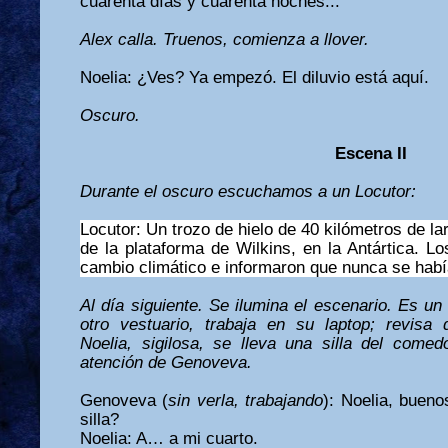
cuarenta días y cuarenta noches...
Alex calla. Truenos, comienza a llover.
Noelia: ¿Ves? Ya empezó. El diluvio está aquí.
Oscuro.
Escena II
Durante el oscuro escuchamos a un Locutor:
Locutor:
Un trozo de hielo de 40 kilómetros de 
de la plataforma de Wilkins, en la Antártica. Los
cambio climático e informaron que n
unca se habí
Al día siguiente. Se ilumina el escenario. Es u
otro vestuario, trabaja en su laptop; revisa d
Noelia, sigilosa, se lleva una silla del comed
atención de Genoveva.
Genoveva (
sin verla, trabajando
): Noelia, buen
silla?
Noelia: A… a mi cuarto.