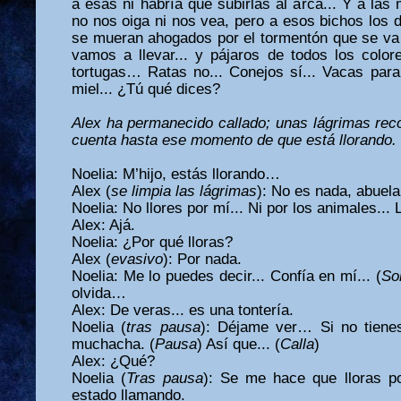
a ésas ni habría que subirlas al arca... Y a la
no nos oiga ni nos vea, pero a esos bichos los d
se mueran ahogados por el tormentón que se va 
vamos a llevar... y pájaros de todos los colore
tortugas… Ratas no... Conejos sí... Vacas para 
miel... ¿Tú qué dices?
Alex ha permanecido callado; unas lágrimas reco
cuenta hasta ese momento de que está llorando.
Noelia: M’hijo, estás llorando…
Alex (
se limpia las lágrimas
): No es nada, abuela
Noelia: No llores por mí... Ni por los animales...
Alex: Ajá.
Noelia: ¿Por qué lloras?
Alex (
evasivo
): Por nada.
Noelia: Me lo puedes decir... Confía en mí... (
So
olvida…
Alex: De veras... es una tontería.
Noelia (
tras pausa
): Déjame ver… Si no tiene
muchacha. (
Pausa
) Así que... (
Calla
)
Alex: ¿Qué?
Noelia (
Tras pausa
): Se me hace que lloras 
estado llamando.