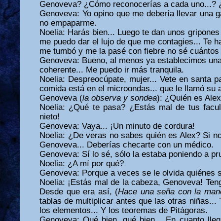
Genoveva? ¿Cómo reconocerías a cada uno...? 
Genoveva: Yo opino que me debería llevar una g
no empaparme.
Noelia: Harás bien... Luego te dan unos gripones
me puedo dar el lujo de que me contagies... Te ha
me tumbó y me la pasé con fiebre no sé cuántos 
Genoveva: Bueno, al menos ya establecimos un
coherente... Me puedo ir más tranquila.
Noelia: Despreocúpate, mujer... Vete en santa pa
comida está en el microondas... que le llamó su 
Genoveva (
la observa y sondea
): ¿Quién es Ale
Noelia: ¿Qué te pasa? ¿Estás mal de tus facult
nieto!
Genoveva: Vaya... ¡Un minuto de cordura!
Noelia: ¿De veras no sabes quién es Alex? Si no
Genoveva... Deberías checarte con un médico.
Genoveva: Sí lo sé, sólo la estaba poniendo a pr
Noelia: ¿A mí por qué?
Genoveva: Porque a veces se le olvida quiénes 
Noelia: ¡Estás mal de la cabeza, Genoveva! Ten
Desde que era así, (
Hace una seña con la man
tablas de multiplicar antes que las otras niñas...
los elementos... Y los teoremas de Pitágoras.
Genoveva: Qué bien, qué bien... En cuanto lle