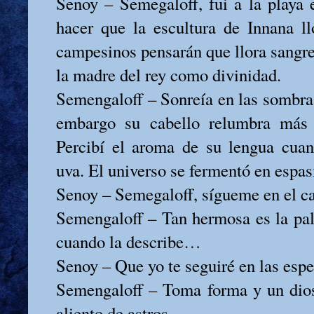
Senoy – Semegaloff, fui a la playa
hacer que la escultura de Innana llo
campesinos pensarán que llora sangre
la madre del rey como divinidad.
Semengaloff – Sonreía en las sombras
embargo su cabello relumbra más 
Percibí el aroma de su lengua cua
uva. El universo se fermentó en espa
Senoy – Semegaloff, sígueme en el c
Semengaloff – Tan hermosa es la pal
cuando la describe…
Senoy – Que yo te seguiré en las espe
Semengaloff – Toma forma y un dios
aliento de astros.