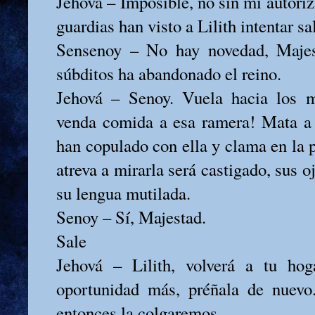
Jehová – Imposible, no sin mi autori
guardias han visto a Lilith intentar sa
Sensenoy – No hay novedad, Majes
súbditos ha abandonado el reino.
Jehová – Senoy. Vuela hacia los 
venda comida a esa ramera! Mata a 
han copulado con ella y clama en la 
atreva a mirarla será castigado, sus o
su lengua mutilada.
Senoy – Sí, Majestad.
Sale
Jehová – Lilith, volverá a tu ho
oportunidad más, préñala de nuevo.
entonces la colgaremos.