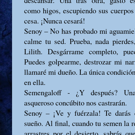
descansar. Una tras otra, gasto e
como higos, escupiendo sus cuerpos 
cesa. ¡Nunca cesará!
Senoy – No has probado mi aguamiel
calme tu sed. Prueba, nada pierdes
Lilith. Desgárrame completo, pue
Puedes golpearme, destrozar mi nari
llamaré mi dueño. La única condición
en ella.
Semengaloff - ¿Y después? Una
asqueroso concúbito nos castrarán.
Senoy – ¡Ve y fuérzala! Te darás
sueño. Al final, cuando tu semen la r
arrastres por el desierto, sabrás 