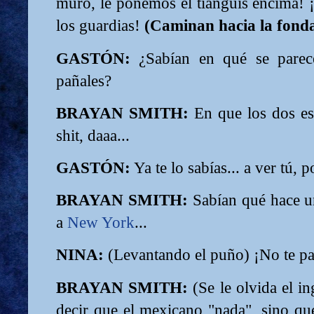
muro, le ponemos el tianguis encima! 
los guardias!
(Caminan hacia la fonda
GASTÓN:
¿Sabían en qué se parece
pañales?
BRAYAN SMITH:
En que los dos est
shit, daaa...
GASTÓN:
Ya te lo sabías... a ver tú, 
BRAYAN SMITH:
Sabían qué hace u
a
New York
...
NINA:
(Levantando el puño) ¡No te pa
BRAYAN SMITH:
(Se le olvida el i
decir que el mexicano "nada", sino q