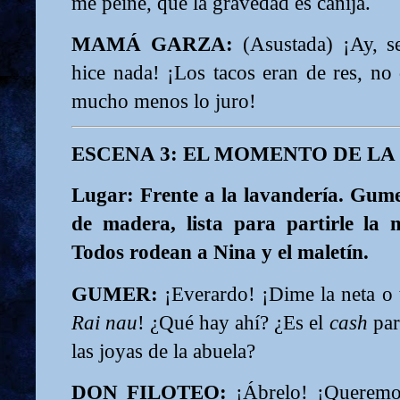
me peine, que la gravedad es canija.
MAMÁ GARZA:
(Asustada) ¡Ay, s
hice nada! ¡Los tacos eran de res, no 
mucho menos lo juro!
ESCENA 3: EL MOMENTO DE L
Lugar: Frente a la lavandería. Gume
de madera, lista para partirle la 
Todos rodean a Nina y el maletín.
GUMER:
¡Everardo! ¡Dime la neta o 
Rai nau
! ¿Qué hay ahí? ¿Es el
cash
par
las joyas de la abuela?
DON FILOTEO:
¡Ábrelo! ¡Queremos