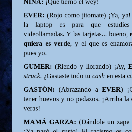
NINA:
¡Qué tierno el wey!
EVER:
(Rojo como jitomate) ¡Ya, ya! 
la laptop es para que estudie
videollamadas. Y las tarjetas... bueno,
quiera es verde
, y el que es enamor
pues yo.
GUMER:
(Riendo y llorando) ¡Ay,
struck
. ¿Gastaste todo tu
cash
en esta cu
GASTÓN:
(Abrazando a
EVER
) ¡
tener huevos y no pedazos. ¡Arriba la 
veras!
MAMÁ GARZA:
(Dándole un zape
¡Ya pasó el susto! El racismo es co