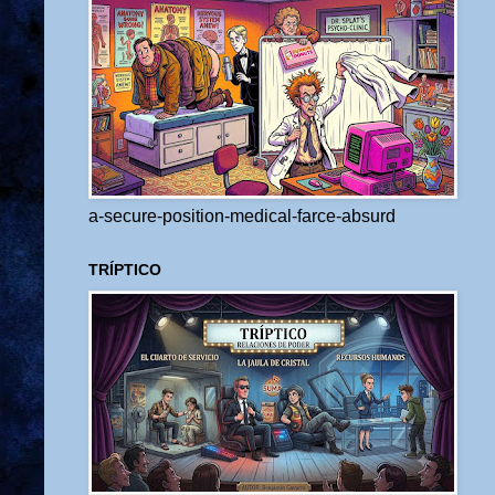
a-secure-position-medical-farce-absurd
TRÍPTICO