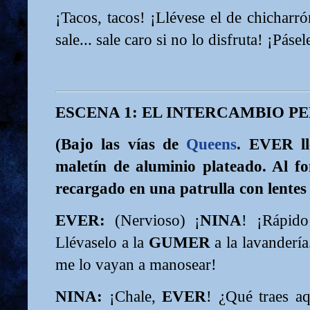
¡Tacos, tacos! ¡Llévese el de chicharró
sale... sale caro si no lo disfruta! ¡Pásel
ESCENA 1: EL INTERCAMBIO P
(Bajo las vías de
Queens
. EVER l
maletín de aluminio plateado. Al 
recargado en una patrulla con lentes
EVER:
(Nervioso) ¡
NINA
! ¡Rápid
Llévaselo a la
GUMER
a la lavandería
me lo vayan a manosear!
NINA:
¡Chale,
EVER
! ¿Qué traes a