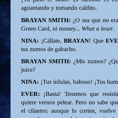
aguantando y tomando caldito.
BRAYAN SMITH:
¿O sea que no er
Green Card, ni money...
What a loser
.
NINA:
¡Cállate,
BRAYAN
! Que
EV
tus zumos de gabacho.
BRAYAN SMITH:
¿Mis zumos? ¿Qué
juice?
NINA:
¡Tus ínfulas, baboso! ¡Tus hum
EVER:
¡Basta! Tenemos que resistir
quiere vernos pelear. Pero no sabe q
el cilantro: aunque lo corten, vuelve 