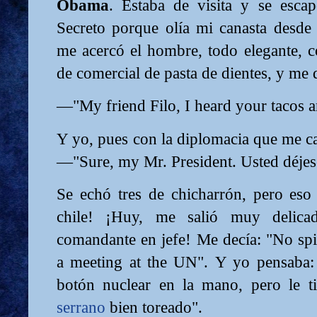
Obama
. Estaba de visita y se esca
Secreto porque olía mi canasta desde
me acercó el hombre, todo elegante, c
de comercial de pasta de dientes, y me 
—"My friend Filo, I heard your tacos ar
Y yo, pues con la diplomacia que me car
—"Sure, my Mr. President. Usted déjes
Se echó tres de chicharrón, pero eso s
chile! ¡Huy, me salió muy delica
comandante en jefe!
Me decía: "No spic
a meeting at the UN".
Y yo pensaba: 
botón nuclear en la mano, pero le 
serrano
bien toreado".