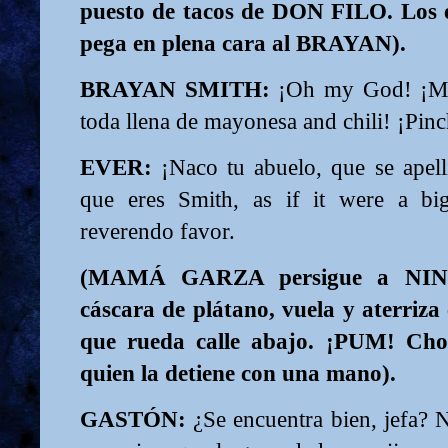
puesto de tacos de DON FILO. Los e
pega en plena cara al BRAYAN).
BRAYAN SMITH:
¡Oh my God!
¡M
toda llena de mayonesa and chili! ¡Pin
EVER:
¡Naco tu abuelo, que se apell
que eres Smith, as if it were a bi
reverendo favor.
(MAMÁ GARZA persigue a NINA
cáscara de plátano, vuela y aterriza
que rueda calle abajo. ¡PUM! Ch
quien la detiene con una mano).
GASTÓN:
¿Se encuentra bien, jefa? N