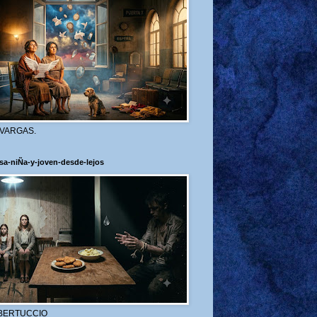
 VARGAS.
sa-niÑa-y-joven-desde-lejos
BERTUCCIO