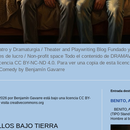
 y Dramaturgia / Theater and Playwriting Blog Fundado y
ines de lucro / Non-profit space Todo el contenido de DR
cencia CC BY-NC-ND 4.0. Para ver una copia de esta licenc
Comedy by Benjamín Gavarre
Entrada des
6 por Benjamín Gavarre está bajo una licencia CC BY-
BENITO, A
, visita creativecommons.org
BENITO, A 
(TIPO Stand
Hombre al bo
ILLOS BAJO TIERRA