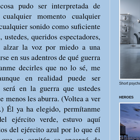
 cosa pudo ser interpretada de
 cualquier momento cualquier
 cualquier sonido como suficiente
, ustedes, queridos espectadores,
a alzar la voz por miedo a una
arse en sus adentros de qué guerra
anme decirles que no lo sé, me
 aunque en realidad puede ser
Short psycho
e será en la guerra que ustedes
ue menos les aburra. (Voltea a ver
HEROES
.) Él ya ha elegido, permítanme
del ejército verde, estuvo aquí
os del ejército azul por lo que él
o que su capitán se encargó de