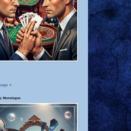
guage
▼
g: Monologue