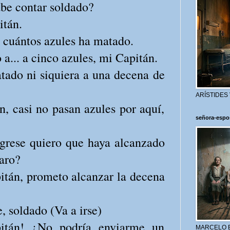
be contar soldado?
itán.
 cuántos azules ha matado.
... a cinco azules, mi Capitán.
ado ni siquiera a una decena de
ARÍSTIDES
, casi no pasan azules por aquí,
señora-espo
grese quiero que haya alcanzado
laro?
itán, prometo alcanzar la decena
, soldado (Va a irse)
itán! ¿No podría enviarme un
MARCELO 