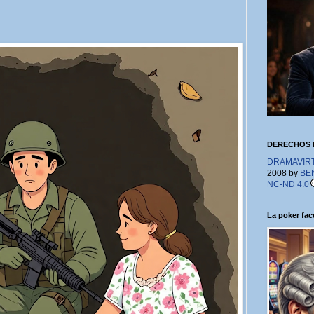
DERECHOS 
DRAMAVIRTU
2008 by
BE
NC-ND 4.0
La poker face