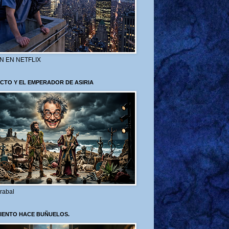
N EN NETFLIX
CTO Y EL EMPERADOR DE ASIRIA
rabal
VIENTO HACE BUÑUELOS.