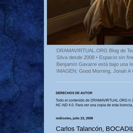
DRAMAVIRTUAL.ORG Blog de Teatro
Silva desde 2008 • Espacio sin f
Benjamín Gavarre está bajo una li
IMAGEN: Good Morning, Jonah A 
DERECHOS DE AUTOR
Todo el contenido de DRAMAVIRTUAL.ORG © 202
NC-ND 4.0. Para ver una copia de esta licencia
miércoles, julio 23, 2008
Carlos Talancón, BOCAD