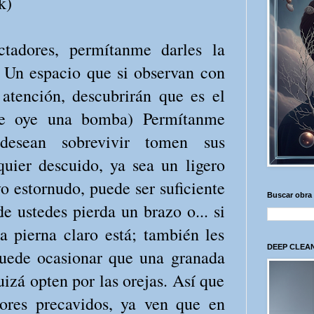
k)
ctadores, permítanme darles la
. Un espacio que si observan con
atención, descubrirán que es el
(Se oye una bomba) Permítanme
desean sobrevivir tomen sus
uier descuido, ya sea un ligero
vo estornudo, puede ser suficiente
Buscar obra
e ustedes pierda un brazo o... si
a pierna claro está; también les
DEEP CLEAN
uede ocasionar que una granada
quizá opten por las orejas. Así que
dores precavidos, ya ven que en