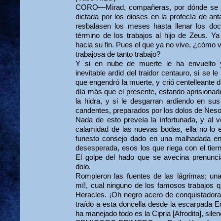
CORO—Mirad,
compañeras, por dónde se 
dictada por los dioses en la profecía de a
resbalasen los meses hasta llenar los doce
término de los trabajos al hijo de Zeus. Ya
hacia su fin. Pues el que ya no vive, ¿cómo 
trabajosa de tanto trabajo?
Y si en nube de muerte le ha envuelto
inevitable ardid del traidor centauro, si se 
que engendró la muerte, y crió centelleante 
día más que el presente, estando aprisionad
la hidra, y si le desgarran ardiendo en su
candentes, preparados por los dolos de Neso 
Nada de esto preveía la infortunada, y al v
calamidad de las nuevas bodas, ella no lo e
funesto consejo dado en una malhadada entr
desesperada, esos los que riega con el tier
El golpe del hado que se avecina prenunci
dolo.
Rompieron las fuentes de las lágrimas; una
mí!, cual ninguno de los famosos trabajos 
Heracles. ¡Oh negro acero de conquistadora
traído a esta doncella desde la escarpada Ec
ha manejado todo es la Cipria [Afrodita], sile