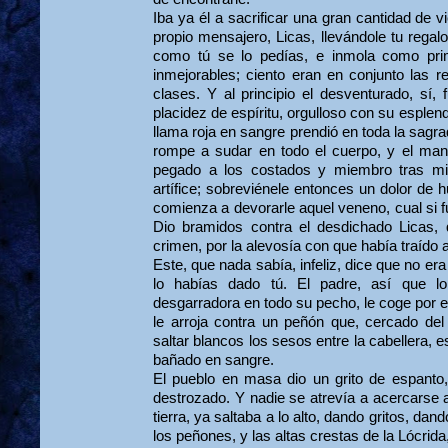
Iba ya él a sacrificar una gran cantidad de 
propio mensajero, Licas, llevándole tu regalo
como tú se lo pedías, e inmola como prim
inmejorables; ciento eran en conjunto las re
clases. Y al principio el desventurado, sí
placidez de espíritu, orgulloso con su esple
llama roja en sangre prendió en toda la sagra
rompe a sudar en todo el cuerpo, y el mant
pegado a los costados y miembro tras 
artífice; sobreviénele entonces un dolor de
comienza a devorarle aquel veneno, cual si f
Dio bramidos contra el desdichado Licas,
crimen, por la alevosía con que había traído a
Este, que nada sabía, infeliz, dice que no era
lo habías dado tú. El padre, así que lo
desgarradora en todo su pecho, le coge por el 
le arroja contra un peñón que, cercado del
saltar blancos los sesos entre la cabellera,
bañado en sangre.
El pueblo en masa dio un grito de espanto, 
destrozado. Y nadie se atrevía a acercarse 
tierra, ya saltaba a lo alto, dando gritos, da
los peñones, y las altas crestas de la Lócrid