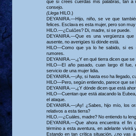
que si crees cuerdas mis palabras, tan a
consejo.
(Llega
HILO.)
DEYANIRA.—Hijo, niño, se ve que también 
felices. Esclava es esta mujer, pero son muy
HILO.—¿Cuá1es? Di, madre, si se puede.
DEYANIRA.—Que es una vergüenza que ll
ausente, no averigües tú dónde está.
HILO—Como que ya lo he sabido, si es q
rumores.
DEYANIRA.—,¿Y en qué tierra dicen que se ha
HILO—El año pasado, cuan largo él fue, d
servicio de una mujer lidia.
DEYANIRA.—¡Ay, si hasta eso ha llegado, cua
HILO—Pero, según entiendo, parece que se h
DEYANIRA.—,¿Y dónde dicen que está ahora
HILO—Cuentan que está atacando la Eubea, e
el ataque.
DEYANIRA.—¡Ay! ¿Sabes, hijo mío, los orá
relativos a esta tierra?
HILO.—¿Cuáles, madre? No entiendo tu leng
DEYANIRA.—Que ahora encuentra el fin d
término a esta aventura, en adelante vivirá y
Estando en tan crítica situación, ¿no vas a 