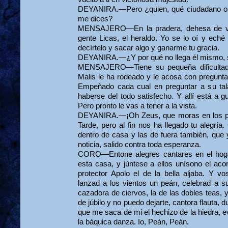
DEYANIRA.—Pero ¿quien, qué ciudadano o e
me dices?
MENSAJERO—En la pradera, dehesa de ver
gente Licas, el heraldo. Yo se lo oí y eché
decírtelo y sacar algo y ganarme tu gracia.
DEYANIRA.—¿Y por qué no llega él mismo, si
MENSAJERO—Tiene su pequeña dificultad, 
Malis le ha rodeado y le acosa con pregunt
Empeñado cada cual en preguntar a su talan
haberse del todo satisfecho. Y allí está a g
Pero pronto le vas a tener a la vista.
DEYANIRA.—¡Oh Zeus, que moras en los prad
Tarde, pero al fin nos ha llegado tu alegría
dentro de casa y las de fuera también, que 
noticia, salido contra toda esperanza.
CORO—Entone alegres cantares en el hoga
esta casa, y júntese a ellos unísono el ac
protector Apolo el de la bella aljaba. Y vo
lanzad a los vientos un peán, celebrad a su
cazadora de ciervos, la de las dobles teas, 
de júbilo y no puedo dejarte, cantora flauta, 
que me saca de mi el hechizo de la hie­dra, 
la báquica danza. Io, Peán, Peán.