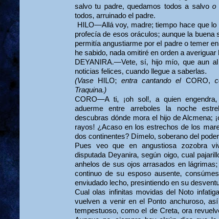
salvo tu padre, quedamos todos a salvo
todos, arruinado el padre.
HILO—Allá voy, madre; tiempo hace que lo h
profecía de esos oráculos; aunque la buena 
permitía angustiarme por el padre o temer en
he sabido, nada omitiré en orden a ave­riguar 
DEYANIRA.—
Vete, sí, hijo mío, que aun a
noticias felices, cuando llegue a saberlas.
(Vase
HILO;
entra cantando el
CORO,
c
Traquina.)
CORO—A ti,
¡oh sol!, a quien engendra,
aduerme entre arreboles la noche estrel
descubras dónde mora el hijo de Alcmena; ¡
rayos! ¿Acaso en los estrechos de los mare
dos continentes? Dímelo, soberano del pode
Pues veo que en angustiosa zozobra vi
disputada Deyanira, según oigo, cual pajaril
anhelos de sus ojos arrasados en lágrimas; 
continuo de su esposo ausente, consúmese
enviudado lecho, presintiendo en su desventu
Cual olas infinitas movidas del Noto infati
vuelven a venir en el Ponto an­churoso, así
tempestuoso, como el de Creta, ora revuelve