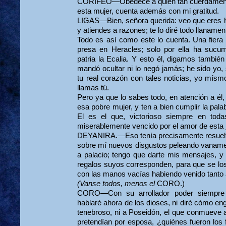
CORIFEO—Obedece a quien tan cuerdamente 
esta mujer, cuenta además con mi gratitud.
LIGAS—Bien, señora querida: veo que eres 
y atiendes a razones; te lo diré todo llanamen
Todo es así como este lo cuenta. Una fiera
presa en Heracles; solo por ella ha sucu
patria la Ecalia. Y esto él, digamos también
mandó ocultar ni lo negó jamás; he sido yo,
tu real corazón con tales noticias, yo mismo 
llamas tú.
Pero ya que lo sabes todo, en atención a él
esa pobre mujer, y ten a bien cumplir la pal
El es el que, victorioso siempre en to
miserablemente vencido por el amor de esta 
DEYANIRA.—Eso tenía precisamente resuelto
sobre mí nuevos disgustos peleando vaname
a palacio; tengo que darte mis mensajes, y 
regalos suyos corresponden, para que se los
con las manos vacías habiendo venido tant
(Vanse todos, menos el
CORO.)
CORO—Con su arrollador poder siempre sa
hablaré ahora de los dioses, ni diré cómo e
tenebroso, ni a Poseidón, el que conmueve 
pretendían por esposa, ¿quiénes fueron los f