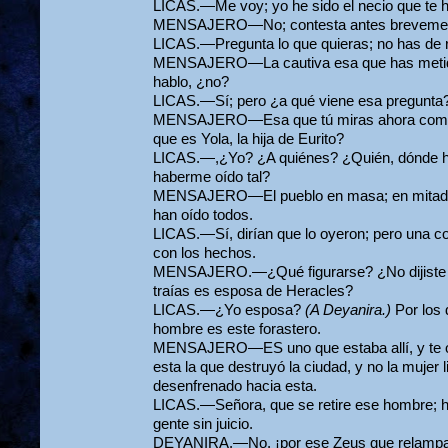
LICAS.—Me voy; yo he sido el necio que te 
MENSAJERO—No; contesta antes brevement
LICAS.—Pregunta lo que quieras; no has de r
MENSAJERO—La cautiva esa que has metido
hablo, ¿no?
LICAS.—Sí; pero ¿a qué viene esa pregunta
MENSAJERO—Esa que tú miras ahora como 
que es Yola, la hija de Eurito?
LICAS.—,¿Yo? ¿A quiénes? ¿Quién, dónde ha
haberme oído tal?
MENSAJERO—El pueblo en masa; en mitad de 
han oído todos.
LICAS.—Sí, dirían que lo oyeron; pero una co
con los hechos.
MENSAJERO.—¿Qué figurarse? ¿No dijiste t
traías es esposa de Heracles?
LICAS.—¿Yo esposa?
(A Deyanira.)
Por los 
hombre es este forastero.
MENSAJERO—ES uno que estaba allí, y te oyó
esta la que destruyó la ciudad, y no la mujer l
desenfrenado hacia esta.
LICAS.—Señora, que se retire ese hombre; h
gente sin juicio.
DEYANIRA.—No, ¡por ese Zeus que relampag