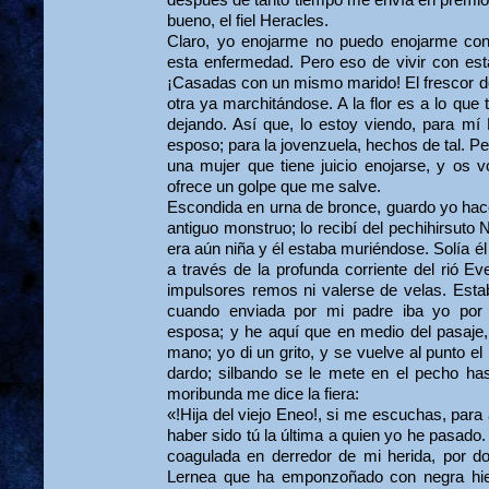
después de tanto tiempo me envía en premio 
bueno, el fiel Heracles.
Claro, yo enojarme no puedo enojarme cont
esta enfermedad. Pero eso de vivir con esta
¡Casadas con un mismo marido! El frescor d
otra ya marchitándose. A la flor es a lo que 
dejando. Así que, lo estoy viendo, para mí
esposo; para la jovenzuela, hechos de tal. Per
una mujer que tiene juicio enojar­se, y os
ofrece un golpe que me salve.
Escondida en urna de bronce, guardo yo hac
antiguo monstruo; lo recibí del pechihirsuto
era aún niña y él estaba muriéndose. Solía él 
a través de la profunda corriente del rió Ev
impulsores remos ni valerse de velas. Esta
cuando enviada por mi padre iba yo por
esposa; y he aquí que en medio del pasaje,
mano; yo di un grito, y se vuelve al punto el
dardo; silbando se le mete en el pecho ha
moribunda me dice la fiera:
«!Hija del viejo Eneo!, si me escuchas, para 
haber sido tú la última a quien yo he pasad
coagulada en derredor de mi herida, por do
Lernea que ha emponzoñado con negra hiel