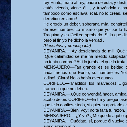
rey Eurito, mató al rey, padre de esta, y des
estás viendo, viene él..., y trayéndola a pa
tampoco como esclava, ¡ca!, no lo creas, se
derretido en amor!
He creído un deber, soberana mía, contártel
de ese hombre. Lo mismo que yo, se lo h
Traquina y es fácil comprobarlo. Si lo que di
pero al fin yo he dicho la verdad .
(Pensativa
y
preocupada)
DEYANIRA.—¡Ay desdichada de mi! ¡Qué t
¡Qué calamidad se me ha metido solapada
no tenía nombre? Así lo juraba el que la traía.
MENSAJERO—Tan grande es su beldad co
nada menos que Eurito; su nombre es Yola
ladino! ¡Claro! No lo había averiguado.
CORIFEO..—¡Malditos los malvados! Digo,
tramen lo que no deben.
DEYANIRA.—¿Qué convendrá hacer, amigas? 
acabo de oír. CORIFEO—Entra y pregúntasel
que te lo confiese todo, si quieres apretarle 
DEYANIRA.—Bien, voy; no te falta tu razón.
MENSAJERO.—¿Y yo? ¿Me quedo aquí o q
DEYANIRA.—Quédate, sí, porque él vuelve de
aviso alguno mío.