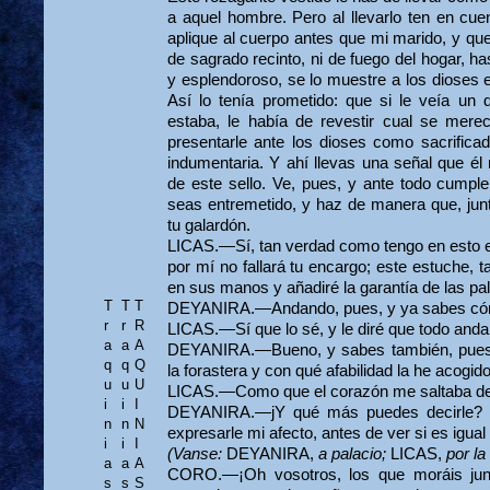
a aquel hombre. Pero al llevarlo ten en cue
aplique al cuerpo antes que mi marido, y que 
de sagrado recinto, ni de fuego del hogar, h
y esplendoroso, se lo muestre a los dioses e
Así lo tenía prometido: que si le veía un 
estaba, le había de revestir cual se mer
presentarle ante los dioses como sacrifica
indumentaria. Y ahí llevas una señal que él
de este sello. Ve, pues, y ante todo cumpl
seas entremetido, y haz de manera que, junta
tu galardón.
LICAS.—Sí, tan verdad como tengo en esto e
por mí no fallará tu encargo; este estuche, t
en sus manos y añadiré la garantía de las p
T
T
T
DEYANIRA.—Andando, pues, y ya sabes cóm
r
r
R
LICAS.—Sí que lo sé, y le diré que todo anda
a
a
A
DEYANIRA.—Bueno, y sabes también, pues lo
q
q
Q
la forastera y con qué afabilidad la he acogido
u
u
U
LICAS.—Como que el corazón me saltaba de 
i
i
I
DEYANIRA.—jY qué más puedes decirle? 
n
n
N
expresarle mi afecto, antes de ver si es igual 
i
i
I
(Vanse:
DEYANIRA,
a palacio;
LICAS,
por la
a
a
A
CORO.—¡Oh vosotros, los que moráis junt
s
s
S