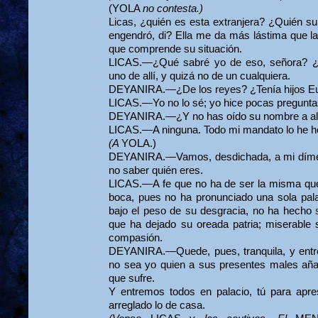
(YOLA
no contesta.)
Licas, ¿quién es esta extranjera? ¿Quién s
engendró, di? Ella me da más lástima que l
que comprende su situación.
LICAS.—¿Qué sabré yo de eso, señora? ¿A
uno de allí, y quizá no de un cualquiera.
DEYANIRA.—¿De los reyes? ¿Tenía hijos Eu
LICAS.—Yo no lo sé; yo hice pocas preguntas 
DEYANIRA.—¿Y no has oído su nombre a a
LICAS.—A ninguna. Todo mi mandato lo he he
(A
YOLA.)
DEYANIRA.—Vamos, desdichada, a mi dímelo
no saber quién eres.
LICAS.—A fe que no ha de ser la misma que 
boca, pues no ha pronunciado una sola pala
bajo el peso de su desgracia, no ha hecho s
que ha dejado su oreada patria; miserable 
compasión.
DEYANIRA.—Quede, pues, tranquila, y entr
no sea yo quien a sus presentes males aña
que sufre.
Y entremos todos en palacio, tú para apres
arreglado lo de casa.