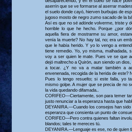
desaparecien­do, y en el suelo se hace pol
aserrín que se ve formarse al aserrar madera
el suelo donde cayó, hierven burbujas de es
jugoso mosto de negro zumo sacado de la bá
Así es que no sé adónde volverme, triste y 
horrible lo que he hecho. Porque ¿por dó
aquella fiera de mostrarme su amor, estan
venía la muerte? No hay tal, no; era un emb
que le había herido. Y yo lo vengo a enten
tiene remedio. Yo, yo misma, malhadada, si
voy a ser quien le mate. Pues ve se que aq
dejó maltrecho a Quirón, aun siendo un dios,
a tocar. ¿Y no va a matar también a a
envenenada, recogida de la herida de este? 
Pues lo tengo resuelto; si este falla, yo 
mismo golpe. A mujer que se precia de no se
la vida quedando difamada..
CORIFEO—Ciertamente, son para temer tan 
justo renunciar a la esperanza hasta que hab
DEYANIRA.—Cuando los consejos han sido cr
esperanza que consienta un punto de consue
CORIFEO—Pero contra quienes faltan involun
blandos; tales te mereces tú.
DEYANIRA.—Lenguaje es ese, no de quien tie