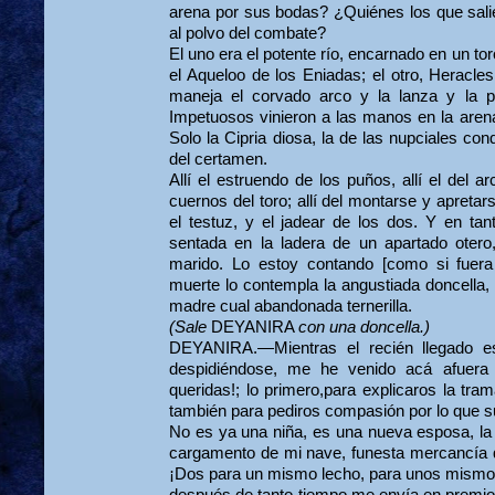
arena por sus bodas? ¿Quiénes los que salie
al polvo del combate?
El uno era el potente río, encarnado en un tor
el Aqueloo de los Eniadas; el otro, Heracle
maneja el corvado arco y la lanza y la p
Impetuosos vinieron a las manos en la arena
Solo la Cipria diosa, la de las nupciales conq
del certamen.
Allí el estruendo de los puños, allí el del 
cuernos del toro; allí del montarse y apreta
el testuz, y el jadear de los dos. Y en tant
sentada en la ladera de un apartado otero
marido. Lo estoy contando [como si fuer
muerte lo contempla la angustiada doncella,
madre cual abandonada ternerilla.
(Sale
DEYANIRA
con una doncella.)
DEYANIRA.—Mientras el recién llegado es
despidiéndose, me he venido acá afuera 
queridas!; lo primero,para explicaros la tr
también para pediros compasión por lo que s
No es ya una niña, es una nueva esposa, la
cargamento de mi nave, funesta mercancía q
¡Dos para un mismo lecho, para unos mismos