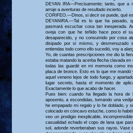
DEYAN IRA—Precisamente; tanto, que a n
arroje a aventuras de resultado in­cierto.
CORIFEO.—Dinos, si decir se puede, qué es l
DEYANIRA.—Tal es lo que ha pasado, qu
pasmará escuchar cosa tan inesperada. A
oveja con que he teñido hace poco el su
desaparecido, y no consumido por cosa al
disipado por sí mismo, y desmenuzado s
entiendas todo como ello sucedió, voy a alarg
Yo, de cuantas prescripciones me dio la fier
estaba matando la acerba flecha clavada en e
todas las guardé en mi memoria como insc
placa de bronce. Esto es lo que me mandó y
aquel veneno lejos de todo fuego, y apartado
lugar secreto, hasta el momento de aplic
Exactamente lo que acabo de hacer.
Pues bien: cuando ha llegado la hora de 
aposento, a escondidas, tomando una vedija
he empapado mi regalo y lo he doblado, y si
colocado en cóncavo estuche, como lo habéis 
veo un prodigio inexplicable, incomprensibl
casualidad echado el copo de lana que para
sol, adonde reverberaban sus rayos. Vase