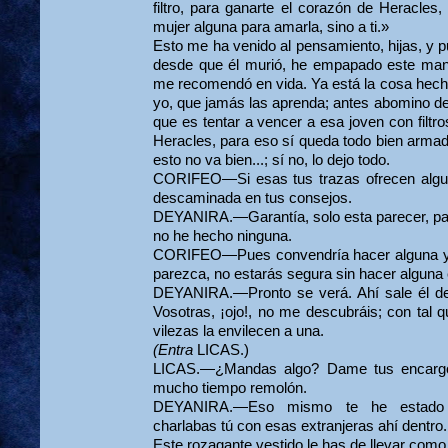
filtro, para ganarte el corazón de Heracle
mujer alguna para amarla, sino a ti.»
Esto me ha venido al pensamiento, hijas, y 
desde que él murió, he em­papado este mant
me recomendó en vida. Ya está la cosa hecha
yo, que jamás las aprenda; antes abomino de 
que es tentar a vencer a esa joven con filt
Heracles, para eso sí queda todo bien arma
esto no va bien...; sí no, lo dejo todo.
CORIFEO—Si esas tus trazas ofrecen algun
descaminada en tus consejos.
DEYANIRA.—Garantía, solo esta parecer, pare
no he hecho ninguna.
CORIFEO—Pues convendría hacer alguna y a
parezca, no estarás segura sin hacer alguna 
DEYANIRA.—Pronto se verá. Ahí sale él de 
Vosotras, ¡ojo!, no me descubráis; con tal 
vilezas la envilecen a una.
(Entra
LICAS.)
LICAS.—¿Mandas algo? Dame tus encargo
mucho tiempo remolón.
DEYANIRA.—Eso mismo te he estado pr
charlabas tú con esas extranjeras ahí dentro.
Este rozagante vestido le has de llevar com