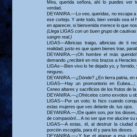
Mira, querida señora, ahí lo puedes ver t
verdad.
DEYANIRA.—Lo veo, queridas, no escapa a mis
ese cortejo. Y ante todo, bien venido sea el
en aparecer, si bienvenida merece lo que nos
(Llega
LIGAS
con un buen grupo de cautivas 
sangre real.)
LIGAS—Albricias traigo, albricias de ti re
realidad; justo es que quien bienes trae, para
DEYANIRA.—¡Oh hombre el más querido! 
demando ¿recibiré en mis brazos a Heracles
LIGAs—Bien vivo lo he dejado yo, y fornido,
ninguno.
DEYANIRA.—¿Dónde? ¿En tierra patria, en el
LIGAS—Hay un promontorio en Eubea...; a
Ceneo altares y sacrificios de los frutos de la 
DEYANIRA.—¿Ofrécelos como exvotos u obli
LIGAS—Por un voto; lo hizo cuando conqui
estas mujeres que ves delante de. tus ojos.
DEYANIRA.—,!De quién son, por los dioses, 
de compasión!... A no ser que me alucine su 
LIGAS—A estas, él, al destruir la ciudad 
porción escogida, para él y para los dioses.
DEYANIRA.—¿Y fue el ataque a esa ciudad