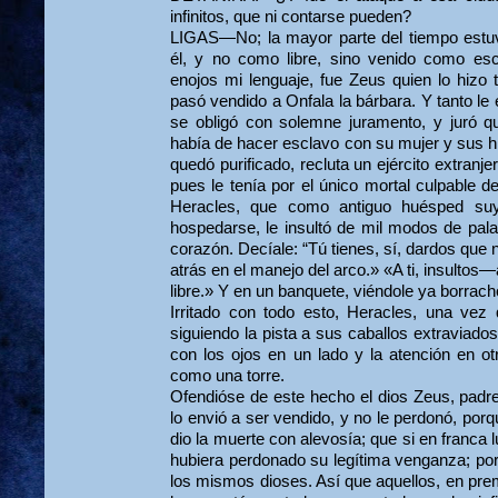
infinitos, que ni contarse pueden?
LIGAS—No; la mayor parte del tiempo estuvo
él, y no como libre, sino venido como es
enojos mi lenguaje, fue Zeus quien lo hizo 
pasó vendido a Onfala la bárbara. Y tanto le
se obligó con solemne juramento, y juró qu
había de hacer esclavo con su mujer y sus hi
quedó purificado, recluta un ejército extranje
pues le tenía por el único mortal culpable d
Heracles, que como antiguo huésped su
hospedarse, le insultó de mil modos de pa
corazón. Decíale: “Tú tienes, sí, dardos que n
atrás en el manejo del arco.» «A ti, insult
libre.» Y en un banquete, viéndole ya borrach
Irritado con todo esto, Heracles, una vez q
siguiendo la pista a sus caballos extraviad
con los ojos en un lado y la atención en ot
como una torre.
Ofendióse de este hecho el dios Zeus, padre
lo envió a ser vendido, y no le perdonó, porqu
dio la muerte con alevosía; que si en franca 
hubiera perdonado su legítima venganza; porq
los mismos dioses. Así que aquellos, en pre