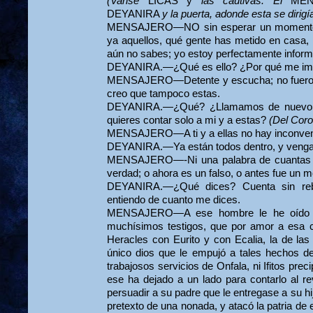
(Vanse
LICAS y
las cautivas. El
ME
DEYANIRA
y la puerta, adonde esta se dirig
MENSAJERO—NO sin esperar un momento, p
ya aquellos, qué gente has metido en casa, 
aún no sabes; yo estoy perfectamente infor
DEYANIRA.—¿Qué es ello? ¿Por qué me imp
MENSAJERO—Detente y escucha; no fueron v
creo que tampoco estas.
DEYANIRA.—¿Qué? ¿Llamamos de nuevo ac
quieres contar solo a mi y a estas?
(Del Coro
MENSAJERO—A ti y a ellas no hay inconvenie
DEYANIRA.—Ya están todos dentro, y vengan
MENSAJERO—-Ni una palabra de cuantas 
verdad; o ahora es un falso, o antes fue un 
DEYANIRA.—¿Qué dices? Cuenta sin reb
entiendo de cuanto me dices.
MENSAJERO—A ese hombre le he oído yo
muchísimos testigos, que por amor a esa 
Heracles con Eurito y con Ecalia, la de las 
único dios que le empujó a tales hechos de
trabajosos servicios de Onfala, ni Ifitos prec
ese ha dejado a un lado para contarlo al r
persuadir a su padre que le entregase a su hi
pretexto de una nonada, y atacó la patria de 