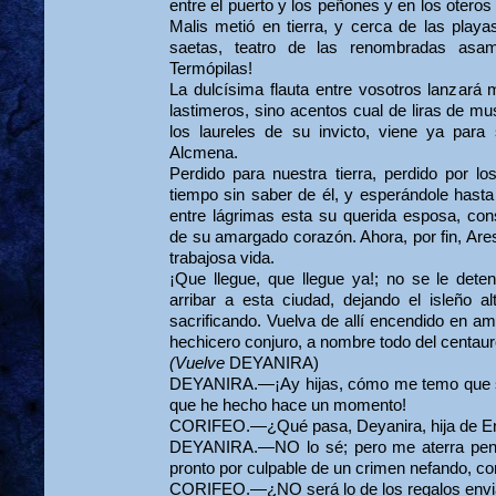
entre el puerto y los peñones y en los oteros
Malis metió en tierra, y cerca de las playa
saetas, teatro de las renombradas asa
Termópilas!
La dulcísima flauta entre vosotros lanzará 
lastimeros, sino acentos cual de liras de mu
los laureles de su invicto, viene ya par
Alcmena.
Perdido para nuestra tierra, perdido por l
tiempo sin saber de él, y esperándole hast
entre lágrimas esta su querida esposa, c
de su amargado corazón. Ahora, por fin, Ares
trabajosa vida.
¡Que llegue, que llegue ya!; no se le dete
arribar a esta ciudad, dejando el isleño a
sacrificando. Vuelva de allí encendido en am
hechicero conjuro, a nombre todo del centaur
(Vuelve
DEYANIRA)
DEYANIRA.—¡Ay hijas, cómo me temo que se
que he hecho hace un momento!
CORIFEO.—¿Qué pasa, Deyanira, hija de E
DEYANIRA.—NO lo sé; pero me aterra pen
pronto por culpable de un crimen nefando, con
CORIFEO.—¿NO será lo de los regalos envi