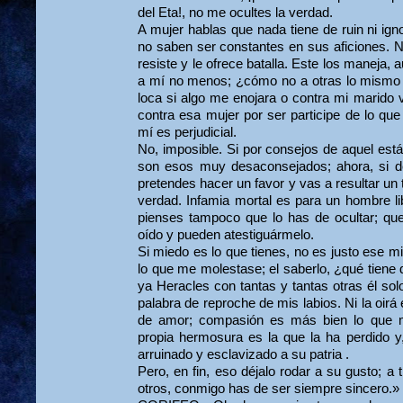
del Eta!, no me ocultes la verdad.
A mujer hablas que nada tiene de ruin ni ig
no saben ser constantes en sus aficiones. N
resiste y le ofrece batalla. Este los maneja, 
a mí no menos; ¿cómo no a otras lo mismo 
loca si algo me enojara o contra mi marido 
contra esa mujer por ser participe de lo que
mí es perjudicial.
No, imposible. Si por consejos de aquel está
son esos muy desaconsejados; ahora, si d
pretendes hacer un favor y vas a resultar un t
verdad. Infamia mortal es para un hombre li
pienses tampoco que lo has de ocultar; qu
oído y pueden atestiguármelo.
Si miedo es lo que tienes, no es justo ese mi
lo que me molestase; el saberlo, ¿qué tiene 
ya Heracles con tantas y tantas otras él sol
palabra de reproche de mis labios. Ni la oirá
de amor; compasión es más bien lo que m
propia hermosura es la que la ha perdido y,
arruinado y esclavizado a su patria .
Pero, en fin, eso déjalo rodar a su gusto; a ti
otros, conmigo has de ser siempre sincero.»