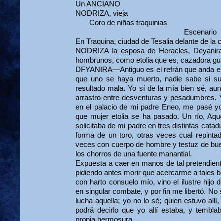
Un ANCIANO
NODRIZA, vieja
Coro de niñas traquinias
Escenario
En Traquina, ciudad de Tesalia delante de la 
NODRIZA la esposa de Heracles, Deyanira
hombrunos, como etolia que es, cazadora g
DFYANIRA—Antiguo es el refrán que anda en
que uno se haya muerto, nadie sabe si su
resultado mala. Yo sí de la mía bien sé, aun
arrastro entre desventuras y pesadumbres. 
en el palacio de mi padre Eneo, me pasé y
que mujer etolia se ha pasado. Un río, Aqu
solicitaba de mi padre en tres distintas cata
forma de un toro, otras veces cual repinta
veces con cuerpo de hombre y testuz de bue
los chorros de una fuente manantial.
Expuesta a caer en manos de tal pretendien
pidiendo antes morir que acer­carme a tales 
con harto consuelo mío, vino el ilustre hijo
en singular combate, y por fin me libertó. No 
lucha aquella; yo no lo sé; quien estuvo allí
podrá decirlo que yo allí estaba, y tembla
propia hermosura.