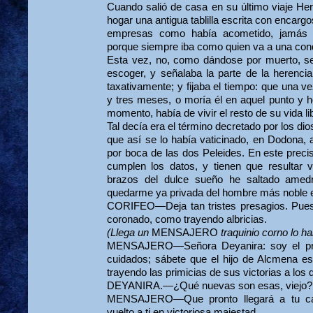
Cuando salió de casa en su último viaje Her
hogar una antigua tablilla escrita con encarg
empresas como había acometido, jamás 
porque siempre iba como quien va a una conqu
Esta vez, no, como dándose por muerto, s
escoger, y señalaba la parte de la herencia
taxativamente; y fijaba el tiempo: que una 
y tres meses, o moría él en aquel punto y h
momento, había de vivir el resto de su vida l
Tal decía era el término decretado por los dio
que así se lo había vaticinado, en Dodona, 
por boca de las dos Peleides. En este pre
cumplen los datos, y tienen que resultar v
brazos del dulce sueño he saltado amedr
quedarme ya privada del hombre más noble e
CORIFEO—Deja tan tristes presagios. Pues
coronado, como trayendo albri­cias.
(Llega un
MENSAJERO
traquinio corno lo ha
MENSAJERO—Señora Deyanira: soy el pri
cuidados; sábete que el hijo de Alcmena est
trayendo las primicias de sus victorias a los d
DEYANIRA.—¿Qué nuevas son esas, viejo?
MENSAJERO—Que pronto llegará a tu ca
vuelto a ti en victoriosa majestad.