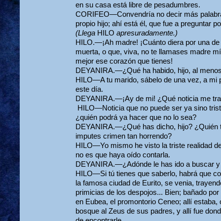
en su casa está libre de pesadumbres.
CORIFEO—Convendría no decir más palabras,
propio hijo; ahí está él, que fue a preguntar po
(Llega
HILO
apresuradamente.)
HILO.—¡Ah madre! ¡Cuánto diera por una de 
muerta, o que, viva, no te llamases madre m
mejor ese corazón que tienes!
DEYANIRA.—¿Qué ha habido, hijo, al menos p
HILO—A tu marido, sábelo de una vez, a mi p
este día.
DEYANIRA.—¡Ay de mi! ¿Qué noticia me trae
HILO—Noticia que no puede ser ya sino triste
¿quién podrá ya hacer que no lo sea?
DEYANIRA.—¿Qué has dicho, hijo? ¿Quién t
imputes crimen tan horrendo?
HILO—Yo mismo he visto la triste realidad de
no es que haya oído con­tarla.
DEYANIRA.—¿Adónde le has ido a buscar y 
HILO—Si tú tienes que saberlo, habrá que c
la famosa ciudad de Eurito, se venia, trayendo 
primicias de los despojos... Bien; bañado po
en Eubea, el promontorio Ceneo; allí estaba, 
bosque al Zeus de sus padres, y allí fue donde
de encontrarle.