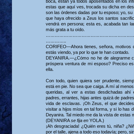
boca, están ya todos aposentados en los inf
estas que aquí ves, trocada su dicha en desv
son las órdenes dadas por tu esposo; yo, su si
que haya ofrecido a Zeus los santos sacrific
vendrá en persona; esta es, acabada tan larg
más grata a tu oído.
…………………………………………………
…………..
CORIFEO—Ahora tienes, señora, motivos de
estás viendo, ya por lo que te han contado.
DEYANIRA.—¿Cómo no he de alegrarme con 
próspera ventura de mi esposo? Preciso es
ella.
Con todo, quien quiera ser prudente, siem
está en pie. No sea que caiga. A mí al meno
queridas, al ver a estas desdichadas ahí e
padres, errantes, hijas antes quizá de padre
vida de esclavas. ¡Oh Zeus, el que decides
visitar a hijos míos en tal forma, y si lo has
Deyanira. Tal miedo me da la vista de estas 
(DEYANIRA
se fija en
YOLA.)
¡Ah desgraciada! ¿Quién eres tú, niña? ¿N
por el talle, ajena a todo eso todavía; pero, si