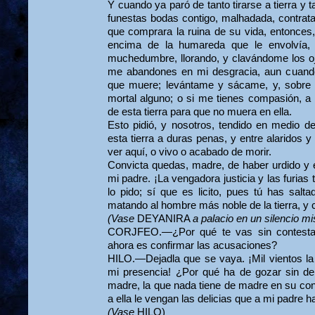
Y cuando ya paró de tanto tirarse a tierra y t
funestas bodas contigo, malha­dada, contrat
que comprara la ruina de su vida, entonces,
encima de la humareda que le envolvía
muchedumbre, llorando, y clavándome los ojo
me abandones en mi desgracia, aun cuando
que muere; levántame y sácame, y, sobre
mortal alguno; o si me tienes compasión, 
de esta tierra para que no muera en ella.
Esto pidió, y nosotros, tendido en medio d
esta tierra a duras penas, y entre alaridos y
ver aquí, o vivo o acabado de morir.
Convicta quedas, madre, de haber urdido y 
mi padre. ¡La vengadora justicia y las furias t
lo pido; sí que es licito, pues tú has salta
matando al hombre más noble de la tierra, y c
(Vase
DEYANIRA
a palacio en un silencio mi
CORJFEO.—¿Por qué te vas sin contestar
ahora es confirmar las acusaciones?
HILO.—Dejadla que se vaya. ¡Mil vientos la 
mi presencia! ¿Por qué ha de gozar sin d
madre, la que nada tiene de madre en su co
a ella le vengan las delicias que a mi padre 
(Vase
HILO)