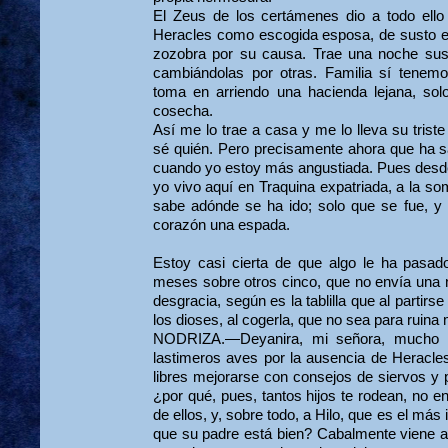
El Zeus de los certámenes dio a todo ello 
Heracles como escogida esposa, de susto en
zozobra por su causa. Trae una noche sus p
cambiándolas por otras. Familia sí tenem
toma en arriendo una hacienda lejana, solo
cosecha.
Así me lo trae a casa y me lo lleva su trist
sé quién. Pero precisamente ahora que ha sa
cuando yo estoy más angustiada. Pues desde 
yo vivo aquí en Traquina expatriada, a la so
sabe adónde se ha ido; solo que se fue, y 
corazón una espada.
Estoy casi cierta de que algo le ha pasado
meses sobre otros cinco, que no envía una no
desgracia, según es la tablilla que al partir
los dioses, al cogerla, que no sea para ruina 
NODRIZA.—Deyanira, mi señora, mucho ti
lastimeros aves por la ausencia de Heracles
libres mejorarse con consejos de siervos y 
¿por qué, pues, tantos hijos te rodean, no 
de ellos, y, sobre todo, a Hilo, que es el más 
que su padre está bien? Cabalmente viene a