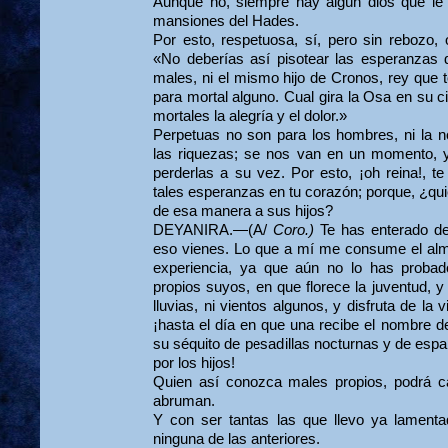
Aunque no, siempre hay algún dios que le l
mansiones del Hades.
Por esto, respetuosa, sí, pero sin rebozo, 
«No deberías así pisotear las esperanzas 
males, ni el mismo hijo de Cronos, rey que t
para mortal alguno. Cual gira la Osa en su c
mortales la alegría y el dolor.»
Perpetuas no son para los hombres, ni la no
las riquezas; se nos van en un momento, y 
perderlas a su vez. Por esto, ¡oh reina!, 
tales esperanzas en tu corazón; porque, ¿qui
de esa manera a sus hijos?
DEYANIRA.—(A/
Coro.)
Te has enterado de
eso vienes. Lo que a mí me consume el alm
expe­riencia, ya que aún no lo has probad
propios suyos, en que florece la juventud, y n
lluvias, ni vientos algunos, y disfruta de la v
¡hasta el día en que una recibe el nombre d
su séquito de pesadillas nocturnas y de esp
por los hijos!
Quien así conozca males propios, podrá c
abruman.
Y con ser tantas las que llevo ya lamenta
ninguna de las anteriores.