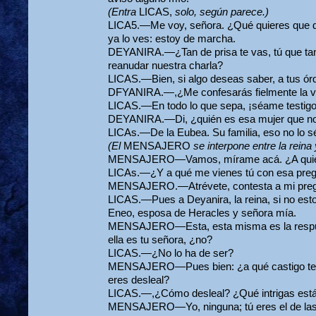
(Entra
LICAS,
solo, según parece.)
LICA5.—Me voy, señora. ¿Qué quieres que d
ya lo ves: estoy de marcha.
DEYANIRA.—¿Tan de prisa te vas, tú que tan 
reanudar nuestra charla?
LICAS.—Bien, si algo deseas saber, a tus ór
DFYANIRA.—,¿Me confesarás fielmente la 
LICAS.—En todo lo que sepa, ¡séame testigo
DEYANIRA.—Di, ¿quién es esa mujer que no
LICAs.—De la Eubea. Su familia, eso no lo s
(El
MENSAJERO
se interpone entre la reina
MENSAJERO—Vamos, mírame acá. ¿A quién 
LICAs.—¿Y a qué me vienes tú con esa pre
MENSAJERO.—Atrévete, contesta a mi pregun
LICAS.—Pues a Deyanira, la reina, si no estoy
Eneo, esposa de Heracles y señora mía.
MENSAJERO—Esta, esta misma es la respue
ella es tu señora, ¿no?
LICAS.—¿No lo ha de ser?
MENSAJERO—Pues bien: ¿a qué castigo te s
eres desleal?
LICAS.—,¿Cómo desleal? ¿Qué intrigas está
MENSAJERO—Yo, ninguna; tú eres el de las i