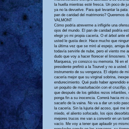
la huella mientras esté fresca. Un poco de 
ya no la devuelve. Para qué levantar la pata 
pan de caridad del matrimonio? Queremos d
VALMONT
Cómo podría atreverme a infligirle una ofen
ojos del mundo. El pan de caridad podría es
elegir yo mi propia cacería. O el árbol ante e
usted le gusta decir. Hace mucho que ningun
la última vez que se miró al espejo, amiga d
todavía servirle de nube, pero el viento me a
dudo que voy a hacer florecer el limosnero. 
Marquesa, yo conozco su memoria. Ni en el in
presidente prefirió a la Tourvel y no a usted
instrumento de su venganza. El objeto de m
cacería mejor que su virginal sobrina, inexpe
endurecimiento. Qué pudo haber aprendido e
un poquito de masturbación con el crucifijo, 
que después de los gélidos rezos infantiles, 
ponga fin a su inocencia. Correrá hacia mi c
sacarlo de la vaina. No va a dar un solo pas
la cacería. Sin la lujuria del acoso, qué me i
miedo, el aliento sofocado, los ojos desorbit
mejores trucos me van a convertir en un tont
vacío. Me voy a tener que aplaudir yo mismo
populacho copule en los zaguanes, su tiemp