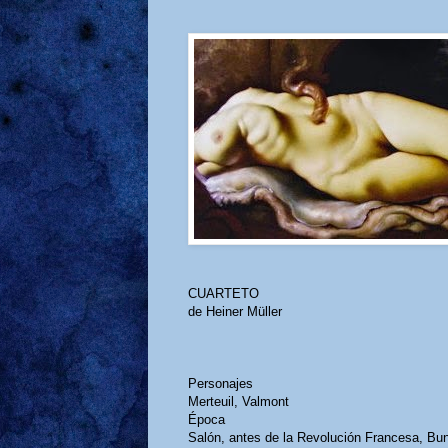
CUARTETO
de Heiner Müller
Personajes
Merteuil, Valmont
Época
Salón, antes de la Revolución Francesa, Bu