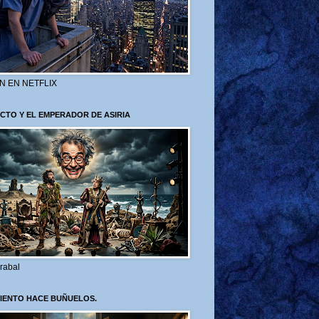
N EN NETFLIX
CTO Y EL EMPERADOR DE ASIRIA
rabal
VIENTO HACE BUÑUELOS.