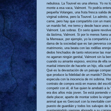
nebulosa. La Tourvel es una ofensa. Yo no lo
monte a esa vaca, Valmont. Yo podría entende
pequeña Volanges, una fruta fresca salida de 
virginal sobrina, pero la Tourvel. Lo admito
carne, pero hay que compartirlo con un marid
un marido fiel, me temo y desde hace unos 
Valmont. Las sobras. En serio quiere revolv
da lástima, Valmont. Si por lo menos fuera un
la Merreaux, por ejemplo, yo la compartiría 
dama de la sociedad que es tan perversa com
matrimonio, una beata con las rodillas enrojec
dedos hinchados de tanto retorcerse las ma
no agarran ningún genital, Valmont sin la ben
cuando su amante esposo, encima de ella se
marital intención de hacerle un hijo, ella su
Qué es la devastación de un paisaje compar
que produce la fidelidad de un marido? Dich
especula con la inocencia de mi sobrina. Hon
contrato de compra está en manos del escrib
competir con él, él fue quien le arrebató a l
era dos años más joven. Se está poniendo v
darle placer, aparte de montar sobre la virg
animal que es Gercourt con la inevitable co
puesto de guardián y todos los salvajes de l
manteniéndolo siempre abonado a su corona.