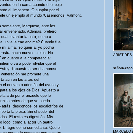
juventud en la cama cuando el espejo
ante el limosnero. O suspira por el
arle un ejemplo al mundo?Casémonos, Valmont,
sa semejante, Marquesa, ante los
tar envenenado. Además, prefiero
l cual levantar la pata, como a
a lluvia le cae encima? Cuándo fue
e mi alma. Yo querría, yo podría
rrastra hacia nuevos cielos. No
ARÍSTIDES
Y en cuanto a la competencia:
fierno va a poder olvidar que el
señora-espo
. Estoy dispuesto a ser el amoroso
i veneración me promete una
rta aún en las artes del
n el convento además del ayuno y
grata a los ojos de Dios. Apuesto a
ella arde por el anzuelo que le
uchillo antes de que yo pueda
o atrás: desconoce los escalofríos de
mporta la presa. Sin el sudor del
ados. El resto es digestión. Mis
o loco, como al actor un teatro
. El tigre como comediante. Que el
MARCELO 
o es caro y lo pagamos con nuestro