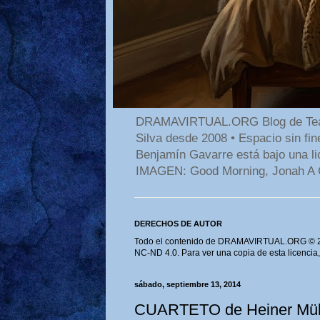
DRAMAVIRTUAL.ORG Blog de Teatro
Silva desde 2008 • Espacio sin f
Benjamín Gavarre está bajo una li
IMAGEN: Good Morning, Jonah A 
DERECHOS DE AUTOR
Todo el contenido de DRAMAVIRTUAL.ORG © 202
NC-ND 4.0. Para ver una copia de esta licencia
sábado, septiembre 13, 2014
CUARTETO de Heiner Mül