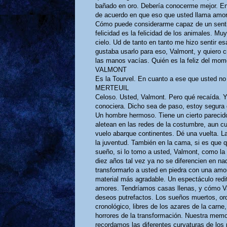
bañado en oro. Debería conocerme mejor. E
de acuerdo en que eso que usted llama amor
Cómo puede considerarme capaz de un senti
felicidad es la felicidad de los animales. M
cielo. Ud de tanto en tanto me hizo sentir e
gustaba usarlo para eso, Valmont, y quiero 
las manos vacías. Quién es la feliz del mome
VALMONT
Es la Tourvel. En cuanto a ese que usted no
MERTEUIL
Celoso. Usted, Valmont. Pero qué recaída. Yo
conociera. Dicho sea de paso, estoy segura 
Un hombre hermoso. Tiene un cierto parecido
aletean en las redes de la costumbre, aun c
vuelo abarque continentes. Dé una vuelta. La
la juventud. También en la cama, si es que q
sueño, si lo tomo a usted, Valmont, como la 
diez años tal vez ya no se diferencien en n
transformarlo a usted en piedra con una am
material más agradable. Un espectáculo redi
amores. Tendríamos casas llenas, y cómo Va
deseos putrefactos. Los sueños muertos, or
cronológico, libres de los azares de la carn
horrores de la transformación. Nuestra memor
recordamos las diferentes curvaturas de los 