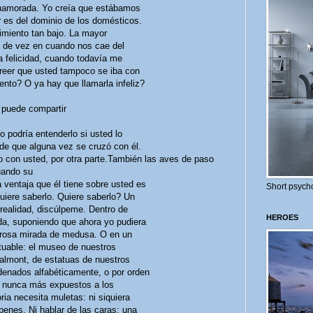
namorada. Yo creía que estábamos
 es del dominio de los domésticos.
miento tan bajo. La mayor
uy de vez en cuando nos cae del
sa felicidad, cuando todavía me
creer que usted tampoco se iba con
nto? O ya hay que llamarla infeliz?
 puede compartir
 podría entenderlo si usted lo
de que alguna vez se cruzó con él.
 con usted, por otra parte.También las aves de paso
uando su
 ventaja que él tiene sobre usted es
Short psycho
uiere saberlo. Quiere saberlo? Un
realidad, discúlpeme. Dentro de
HEROES
ada, suponiendo que ahora yo pudiera
orosa mirada de medusa. O en un
tuable: el museo de nuestros
lmont, de estatuas de nuestros
denados alfabéticamente, o por orden
e, nunca más expuestos a los
ia necesita muletas: ni siquiera
penes. Ni hablar de las caras: una