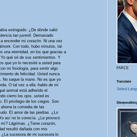
abía extinguido. ¿De dónde salió
olencia tan juvenil. Demasiado
a encender mi corazón. Ni una vez
lmont. Con todo, hubo minutos, tal
es una eternidad, en los que gracias a
. Yo qué sé de sus sentimientos. Y
los que yo lo necesité a usted para
FARCE
con mi fisiología, para sentir algo
imiento de felicidad. Usted nunca
a. No saque la mano. No es que yo
Translate
rda. O tal vez a ella -hablo de mi
Select Lan
 qué animal está adherido el
do cierro los ojos, usted es
 El privilegio de los ciegos. Son
Sleepwalkin
 ahorra la comedia de las
mudo. El amor de las piedras. ¿Lo
Yo así no lo conocía. ¿Le provocó
 mí? Lágrimas. ¿Tiene corazón,
ad resultó dañada con mis
. ¿La sucesora de mi sucesora lo