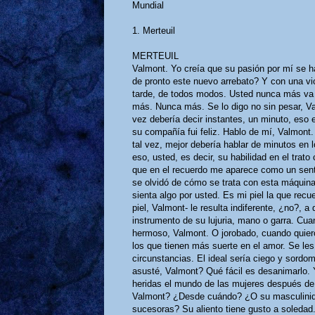
Mundial
1. Merteuil
MERTEUIL
Valmont. Yo creía que su pasión por mí se h
de pronto este nuevo arrebato? Y con una vi
tarde, de todos modos. Usted nunca más va 
más. Nunca más. Se lo digo no sin pesar, Va
vez debería decir instantes, un minuto, eso 
su compañía fui feliz. Hablo de mí, Valmont
tal vez, mejor debería hablar de minutos en 
eso, usted, es decir, su habilidad en el trato 
que en el recuerdo me aparece como un sent
se olvidó de cómo se trata con esta máquin
sienta algo por usted. Es mi piel la que recue
piel, Valmont- le resulta indiferente, ¿no?, a
instrumento de su lujuria, mano o garra. Cuan
hermoso, Valmont. O jorobado, cuando quiero.
los que tienen más suerte en el amor. Se les
circunstancias. El ideal sería ciego y sordo
asusté, Valmont? Qué fácil es desanimarlo. 
heridas el mundo de las mujeres después de
Valmont? ¿Desde cuándo? ¿O su masculinid
sucesoras? Su aliento tiene gusto a soledad