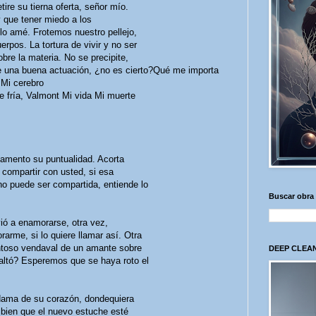
re su tierna oferta, señor mío.
que tener miedo a los
 lo amé. Frotemos nuestro pellejo,
erpos. La tortura de vivir y no ser
bre la materia. No se precipite,
fue una buena actuación, ¿no es cierto?Qué me importa
 Mi cerebro
 fría, Valmont Mi vida Mi muerte
lamento su puntualidad. Acorta
compartir con usted, si esa
no puede ser compartida, entiende lo
Buscar obra
ió a enamorarse, otra vez,
rme, si lo quiere llamar así. Otra
entoso vendaval de un amante sobre
DEEP CLEAN
saltó? Esperemos que se haya roto el
 dama de su corazón, dondequiera
bien que el nuevo estuche esté