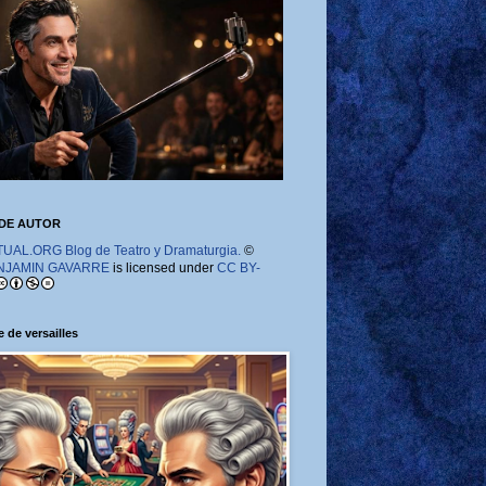
DE AUTOR
AL.ORG Blog de Teatro y Dramaturgia.
©
NJAMIN GAVARRE
is licensed under
CC BY-
 de versailles