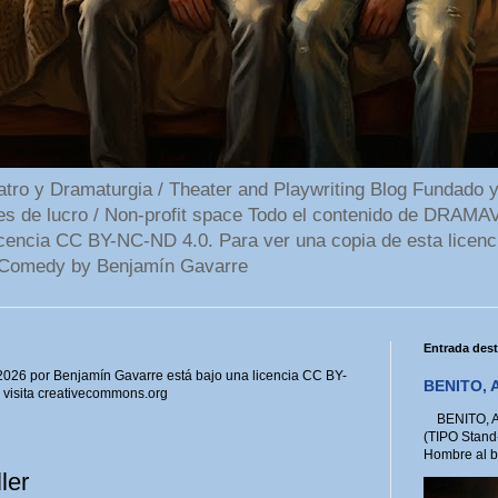
 y Dramaturgia / Theater and Playwriting Blog Fundado y
ines de lucro / Non-profit space Todo el contenido de DR
cencia CC BY-NC-ND 4.0. Para ver una copia de esta licenc
Comedy by Benjamín Gavarre
Entrada des
6 por Benjamín Gavarre está bajo una licencia CC BY-
BENITO, A
, visita creativecommons.org
BENITO, A 
(TIPO Stand
Hombre al bo
ler