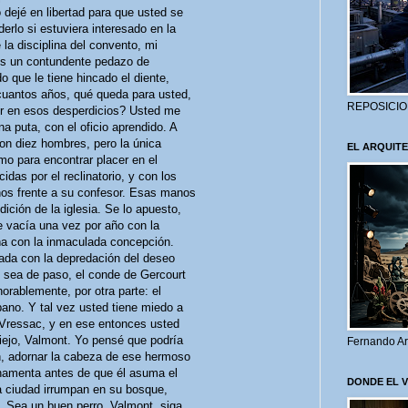
 dejé en libertad para que usted se
rlo si estuviera interesado en la
la disciplina del convento, mi
, es un contundente pedazo de
o que le tiene hincado el diente,
cuantos años, qué queda para usted,
REPOSICIO
er en esos desperdicios? Usted me
a puta, con el oficio aprendido. A
con diez hombres, pero la única
EL ARQUITE
o para encontrar placer en el
idas por el reclinatorio, y con los
nos frente a su confesor. Esas manos
dición de la iglesia. Se lo apuesto,
 vacía una vez por año con la
eña con la inmaculada concepción.
ada con la depredación del deseo
o sea de paso, el conde de Gercourt
orablemente, por otra parte: el
ano. Y tal vez usted tiene miedo a
a Vressac, y en ese entonces usted
iejo, Valmont. Yo pensé que podría
Fernando Ar
en, adornar la cabeza de ese hermoso
rnamenta antes de que él asuma el
DONDE EL 
a ciudad irrumpan en su bosque,
 Sea un buen perro, Valmont, siga