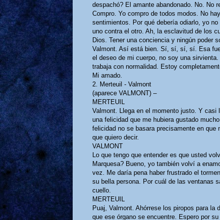
despachó? El amante abandonado. No. No reti
Compro. Yo compro de todos modos. No hay 
sentimientos. Por qué debería odiarlo, yo no
uno contra el otro. Ah, la esclavitud de los cu
Dios. Tener una conciencia y ningún poder so
Valmont. Así está bien. Sí, sí, sí, sí. Esa 
el deseo de mi cuerpo, no soy una sirvienta.
trabaja con normalidad. Estoy completamente
Mi amado.
2. Merteuil - Valmont
(aparece VALMONT) –
MERTEUIL
Valmont. Llega en el momento justo. Y casi 
una felicidad que me hubiera gustado mucho 
felicidad no se basara precisamente en que 
que quiero decir.
VALMONT
Lo que tengo que entender es que usted volv
Marquesa? Bueno, yo también volví a enamora
vez. Me daría pena haber frustrado el torm
su bella persona. Por cuál de las ventanas 
cuello.
MERTEUIL
Puaj, Valmont. Ahórrese los piropos para la
que ese órgano se encuentre. Espero por su 