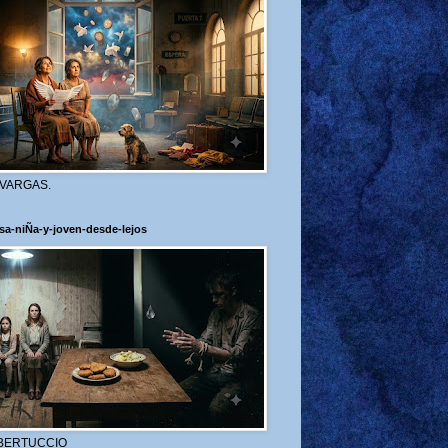
 VARGAS.
sa-niÑa-y-joven-desde-lejos
BERTUCCIO