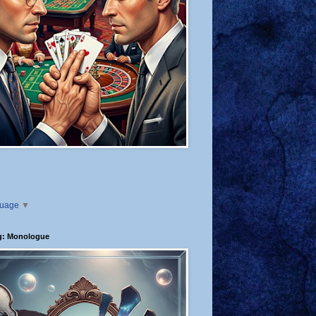
guage
▼
g: Monologue