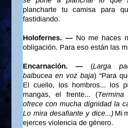
se pone a planchar lo que l
plancharte tu camisa para q
fastidiando.
Holofernes. —
No me haces ni
obligación. Para eso están las m
Encarnación. —
(
Larga pa
balbucea en voz
baja
) “
Para qu
El cuello, los hombros... los p
mangas, el frente... (
Termina
ofrece con mucha dignidad la c
Lo mira desafiante y dice...)
Mi 
ejerces violencia de género.