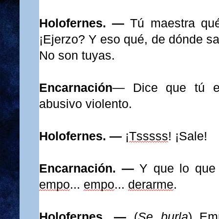
Holofernes. —
Tú maestra qué
¡Ejerzo?
Y eso qué, de dónde sa
N
o son tuyas.
Encarnación
—
Dice que tú e
abusivo violento.
Holofernes. —
¡
Tsssss
!
¡
Sale
!
Encarnación. —
Y que lo que
empo
...
empo
...
derarme
.
Holofernes. —
(
Se burla
)
Em