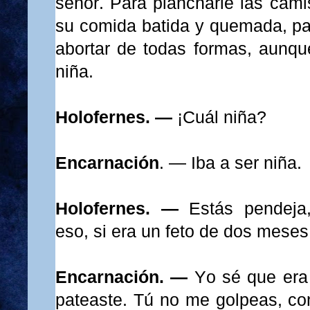
señor. Para plancharle las cami
su comida batida y quemada, pa
abortar de todas formas, aunque
niña.
Holofernes. —
¡
Cuál niña?
Encarnación
. —
Iba a ser niña.
Holofernes. —
Estás pendeja
eso, si era un feto de dos meses
Encarnación. —
Yo sé que era
pateaste. Tú no me golpeas, co