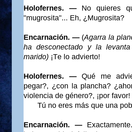
Holofernes. —
No quieres q
"mugrosita"...
Eh,
¿Mugrosita?
Encarnación. —
(
Agarra la pla
ha desconectado y la levant
marido)
¡Te lo advierto!
Holofernes. —
Qué me advie
pegar?, ¿con la plancha? ¿ahor
violencia de género?, ¡por favor!
Tú no eres más que una pobre
Encarnación. —
Exactamente.