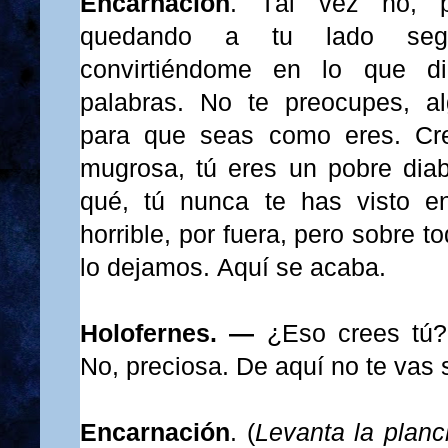
Encarnación
. Tal vez no, 
quedando a tu lado seg
convirtiéndome
en lo que dic
palabras. No te preocupes, a
para que seas como eres. Cr
mugrosa, tú eres un pobre diab
qué, tú nunca te has visto e
horrible, por fuera, pero sobre t
lo dejamos. Aquí se acaba.
Holofernes. —
¿Eso crees tú
No, preciosa. De aquí no te vas 
Encarnación
. (
Levanta la plan