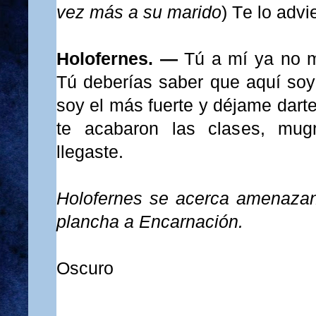
vez más a su marido
) Te lo advie
Holofernes. —
Tú a mí ya no m
Tú deberías saber que aquí so
soy el más fuerte y déjame darte
te acabaron las clases, mugr
llegaste.
Ho
lofernes
se acerca amenazant
plancha a Encarnación.
Oscuro