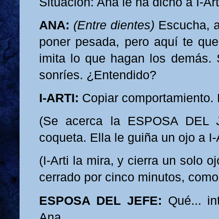
Situación: Ana le ha dicho a I-Ar
ANA:
(Entre dientes)
Escucha, a
poner pesada, pero aquí te qued
imita lo que hagan los demás. S
sonríes. ¿Entendido?
I-ARTI:
Copiar comportamiento. 
(Se acerca la ESPOSA DEL 
coqueta. Ella le guiña un ojo a I-A
(I-Arti la mira, y cierra un solo 
cerrado por cinco minutos, como s
ESPOSA DEL JEFE:
Qué... in
Ana.