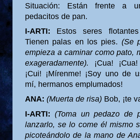
Situación: Están frente a u
pedacitos de pan.
I-ARTI:
Estos seres flotantes
Tienen palas en los pies.
(Se p
empieza a caminar como pato, m
exageradamente).
¡Cua! ¡Cua! 
¡Cui! ¡Mírenme! ¡Soy uno de u
mí, hermanos emplumados!
ANA:
(Muerta de risa)
Bob, ¡te v
I-ARTI:
(Toma un pedazo de p
lanzarlo, se lo come él mismo s
picoteándolo de la mano de Ana