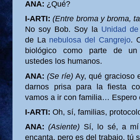
ANA:
¿Qué?
I-ARTI:
(Entre broma y broma, ta
No soy Bob. Soy la
Unidad de
de La
nebulosa del Cangrejo
. 
biológico como parte de un
ustedes los humanos.
ANA:
(Se ríe)
Ay, qué gracioso 
darnos prisa para la fiesta c
vamos a ir con familia… Espero 
I-ARTI:
Oh, sí, familias, protocolo
ANA:
(Asiente)
Sí, lo sé, a m
encanta, pero es del trabajo, tú 