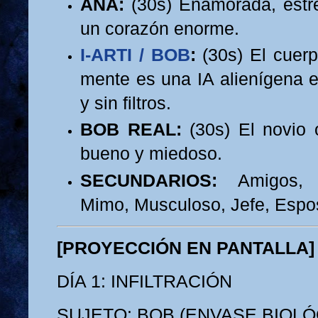
ANA:
(30s) Enamorada, estr
un corazón enorme.
I-ARTI / BOB
:
(30s) El cuerp
mente es una IA alienígena en
y sin filtros.
BOB REAL:
(30s) El novio o
bueno y miedoso.
SECUNDARIOS:
Amigos, C
Mimo, Musculoso, Jefe, Espos
[PROYECCIÓN EN PANTALLA]
DÍA 1: INFILTRACIÓN
SUJETO: BOB (ENVASE BIOLÓ