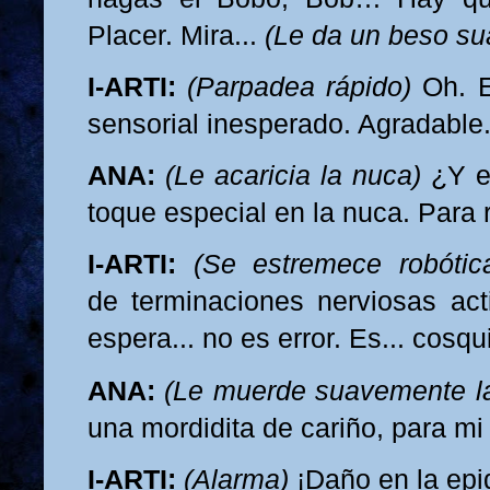
Placer. Mira...
(Le da un beso su
I-ARTI:
(Parpadea rápido)
Oh. E
sensorial inesperado. Agradable
ANA:
(Le acaricia la nuca)
¿Y es
toque especial en la nuca. Para r
I-ARTI:
(Se estremece robótic
de terminaciones nerviosas acti
espera... no es error. Es... cosqui
ANA:
(Le muerde suavemente la
una mordidita de cariño, para mi
I-ARTI:
(Alarma)
¡Daño en la epid