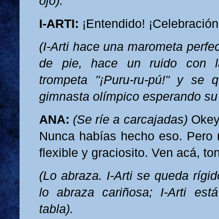
ojo).
I-ARTI:
¡Entendido! ¡Celebración 
(I-Arti hace una marometa perfe
de pie, hace un ruido con
trompeta "¡Puru-ru-pú!" y se
gimnasta olímpico esperando su c
ANA:
(Se ríe a carcajadas)
Okey, 
Nunca habías hecho eso. Pero 
flexible y graciosito. Ven acá, ton
(Lo abraza. I-Arti se queda ríg
lo abraza cariñosa; I-Arti es
tabla).