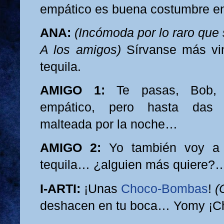
empático es buena costumbre en
ANA:
(Incómoda por lo raro que
A los amigos)
Sírvanse más vin
tequila.
AMIGO 1:
Te pasas, Bob, 
empático, pero hasta das 
malteada por la noche…
AMIGO 2:
Yo también voy a 
tequila… ¿alguien más quiere?
I-ARTI:
¡Unas
Choco-Bombas
!
(
deshacen en tu boca… Yomy ¡Ch