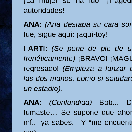
¡La mujer se ha ido! ¡Traged
autoridades!
ANA:
(Ana destapa su cara son
fue, sigue aquí: ¡aquí-toy!
I-ARTI:
(Se pone de pie de u
frenéticamente)
¡BRAVO! ¡MAGIA!
regresado!
(Empieza a lanzar b
las dos manos, como si saludara
un estadio).
ANA:
(Confundida)
Bob... D
fumaste… Se supone que ahor
mí... ya sabes... Y “me encue