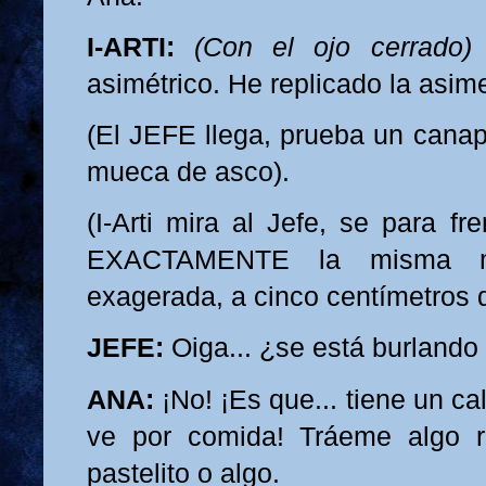
I-ARTI:
(Con el ojo cerrado)
asimétrico. He replicado la asime
(El JEFE llega, prueba un cana
mueca de asco).
(I-Arti mira al Jefe, se para fr
EXACTAMENTE la misma m
exagerada, a cinco centímetros d
JEFE:
Oiga... ¿se está burlando
ANA:
¡No! ¡Es que... tiene un ca
ve por comida! Tráeme algo ri
pastelito o algo.