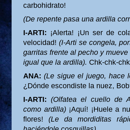
carbohidrato!
(De repente pasa una ardilla corr
I-ARTI:
¡Alerta! ¡Un ser de col
velocidad!
(I-Arti se congela, 
garritas frente al pecho y mueve 
igual que la ardilla).
Chk-chk-chk
ANA:
(Le sigue el juego, hace 
¿Dónde escondiste la nuez, Bob
I-ARTI:
(Olfatea el cuello de 
como ardilla)
¡Aquí! ¡Huele a n
flores!
(Le da mordiditas rápi
haciéndole cosquillas).