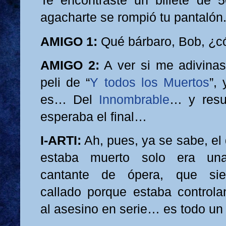
Te encontraste un billete de 
agacharte se rompió tu pantalón
AMIGO 1:
Qué bárbaro, Bob, ¿c
AMIGO 2:
A ver si me adivinas 
peli de “
Y todos los Muertos
”,
es… Del
Innombrable
… y resu
esperaba el final…
I-ARTI:
Ah, pues, ya se sabe, el
estaba muerto solo era una
cantante de ópera, que si
callado porque estaba control
al asesino en serie… es todo un