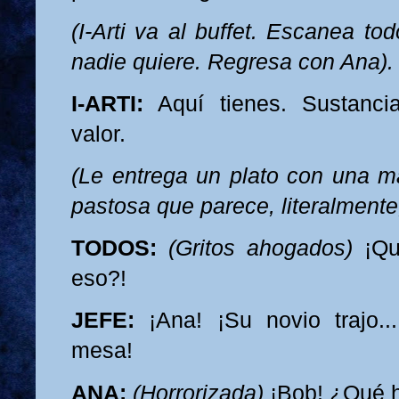
(I-Arti va al buffet. Escanea to
nadie quiere. Regresa con Ana).
I-ARTI:
Aquí tienes. Sustancia
valor.
(Le entrega un plato con una m
pastosa que parece, literalmente
TODOS:
(Gritos ahogados)
¡Qu
eso?!
JEFE:
¡Ana! ¡Su novio trajo..
mesa!
ANA:
(Horrorizada)
¡Bob! ¿Qué h