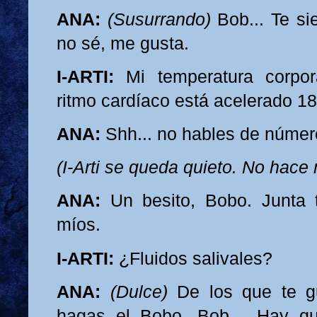
ANA:
(Susurrando)
Bob... Te sie
no sé, me gusta.
I-ARTI:
Mi temperatura corpor
ritmo cardíaco está acelerado 1
ANA:
Shh... no hables de núme
(I-Arti se queda quieto. No hace 
ANA:
Un besito, Bobo. Junta t
míos.
I-ARTI:
¿Fluidos salivales?
ANA:
(Dulce)
De los que te g
hagas el Bobo, Bob… Hay q