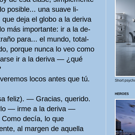
o posible... una suave li­
 que deja el globo a la deriva
o más importante: ir a la de­
xtraño para... el mundo, total­
odo, porque nunca lo veo como
jarse ir a la deriva — ¿qué
?
veremos locos antes que tú.
Short psycho
HEROES
a feliz). — Gracias, querido.
lo — irme a la deriva —
? Como decía, lo que
ente, al margen de aquella