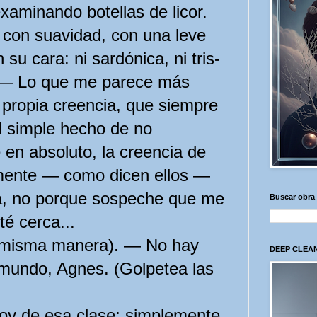
xaminando botellas de licor.
 con suavidad, con una leve
su cara: ni sardónica, ni tris­
). — Lo que me parece más
propia creencia, que siempre
l simple hecho de no
en absoluto, la creencia de
lmente — como dicen ellos —
ía, no porque sospeche que me
Buscar obra
é cerca...
a misma manera). — No hay
DEEP CLEAN
mundo, Agnes. (Golpetea las
oy de esa clase; simplemen­te