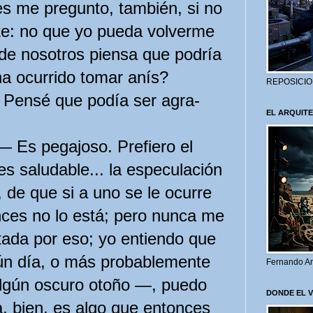
s me pregunto, también, si no
ite: no que yo pueda volverme
 de nosotros piensa que podría
ha ocurrido tomar anís?
REPOSICIO
— Pensé que podía ser agra­
EL ARQUITE
 — Es pegajoso. Prefiero el
s saludable... la especulación
 de que si a uno se le ocurre
nces no lo está; pero nunca me
tada por eso; yo entiendo que
gún día, o más probablemente
Fernando Ar
lgún oscuro otoño —, puedo
DONDE EL 
a, bien, es algo que entonces