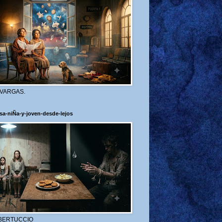
 VARGAS.
sa-niÑa-y-joven-desde-lejos
BERTUCCIO