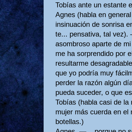
Tobías ante un estante e
Agnes (habla en general
insinuación de sonrisa en 
te... pensativa, tal vez
asombroso aparte de mi 
me ha sorprendido por e
resultarme desagradable 
que yo podría muy fáci
perder la razón algún d
pueda suceder, o que est
Tobías (habla casi de l
mujer más cuerda en el 
botellas.)
Agnes. — ...porque no s