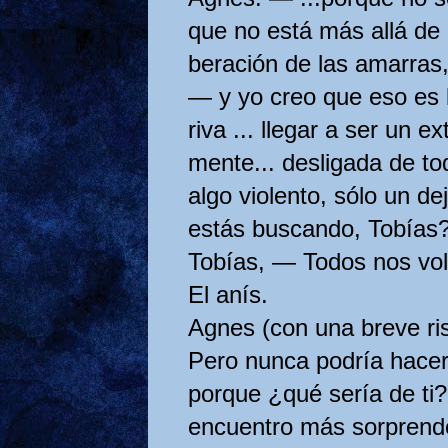
que no está más allá de l
beración de las amarras,
— y yo creo que eso es l
riva ... llegar a ser un e
mente... desligada de t
algo violento, sólo un de
estás buscando, Tobías
Tobías, — Todos nos vol
El anís.
Agnes (con una breve ris
Pero nunca podría hacer
porque ¿qué sería de ti
encuentro más sor­prend