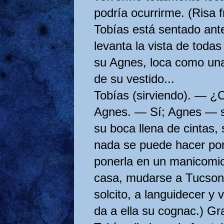
podría ocurrirme. (Risa 
Tobías está sentado ante 
levanta la vista de todas
su Agnes, loca como una
de su vestido...
Tobías (sirviendo). — 
Agnes. — Sí; Agnes — s
su boca llena de cintas, 
nada se puede hacer por 
ponerla en un manicomio
casa, mu­darse a Tucson,
solcito, a lan­guidecer y v
da a ella su cognac.) Gr