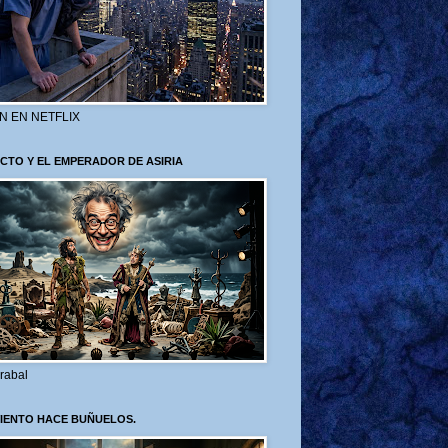
N EN NETFLIX
CTO Y EL EMPERADOR DE ASIRIA
rabal
VIENTO HACE BUÑUELOS.