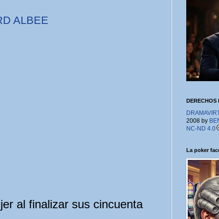
ARD ALBEE
DERECHOS 
DRAMAVIRTU
2008 by
BE
NC-ND 4.0
La poker face
r al finalizar sus cincuenta