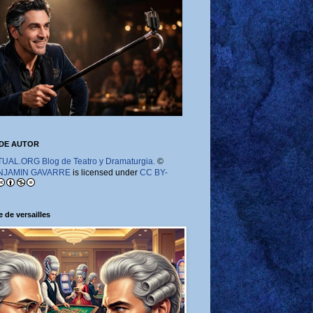
DE AUTOR
AL.ORG Blog de Teatro y Dramaturgia.
©
NJAMIN GAVARRE
is licensed under
CC BY-
 de versailles