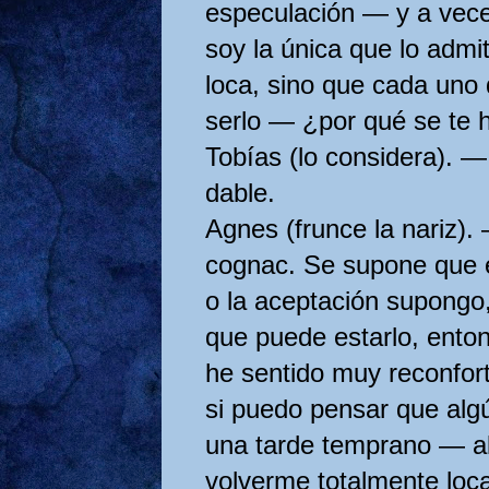
especulación — y a vece
soy la única que lo adm
loca, sino que cada uno
serlo — ¿por qué se te 
Tobías (lo considera). 
dable.
Agnes (frunce la nariz).
cognac. Se supone que e
o la aceptación supongo,
que puede estarlo, ento
he sentido muy reconfor
si pue­do pensar que al
una tarde temprano — a
volverme to­talmente loc