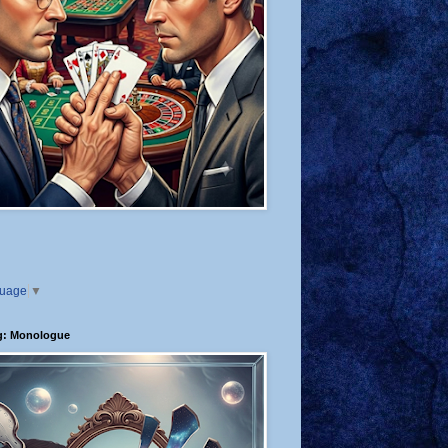
guage
▼
g: Monologue