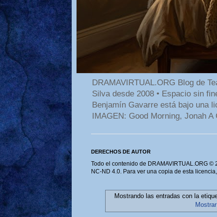
DRAMAVIRTUAL.ORG Blog de Teatro
Silva desde 2008 • Espacio sin f
Benjamín Gavarre está bajo una li
IMAGEN: Good Morning, Jonah A 
DERECHOS DE AUTOR
Todo el contenido de DRAMAVIRTUAL.ORG © 202
NC-ND 4.0. Para ver una copia de esta licencia
Mostrando las entradas con la etiqu
Mostrar