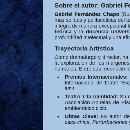
Sobre el autor: Gabriel 
Gabriel Fernández Chapo
(Bue
más sólidas y polifacéticas del 
integra de manera excepcional 
teórica
y la
docencia universi
profundidad intelectual y una efi
Trayectoria Artística
Como dramaturgo y director, ha 
la exploración de los márgenes 
humanos. Entre sus reconocimi
Premios Internacionales:
Internacional de Teatro “E
luna
.
Teatro x la Identidad:
Su 
Asociación Abuelas de Pla
emblemático ciclo.
Obras Clave:
Es autor de
casa chica
,
Perturbaciones
y