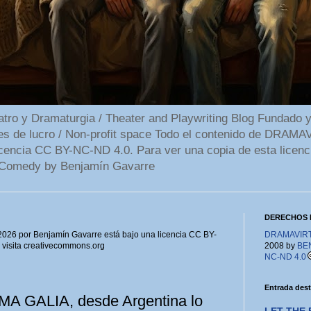
 y Dramaturgia / Theater and Playwriting Blog Fundado y
ines de lucro / Non-profit space Todo el contenido de DR
cencia CC BY-NC-ND 4.0. Para ver una copia de esta licenc
Comedy by Benjamín Gavarre
DERECHOS 
6 por Benjamín Gavarre está bajo una licencia CC BY-
DRAMAVIRTU
, visita creativecommons.org
2008 by
BE
NC-ND 4.0
Entrada des
 GALIA, desde Argentina lo