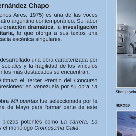
Fernández Chapo
nos Aires, 1975) es una de las voces
teatro argentino contemporáneo. Su labor
la
creación dramática
, la
investigación
taria
, lo que otorga a sus textos una
cacia escénica singulares.
desarrollado una obra caracterizada por
sociales y la fragilidad de los vínculos
entos más destacados se encuentran:
Obtuvo el Tercer Premio del Concurso
xpresiones” en Venezuela por su obra
La
Short psycho
obra
Mil puertas
fue seleccionada por la
HEROES
za de Mayo para formar parte de este
 piezas potentes como
La carrera
,
La
 el monólogo
Cromosoma Galia
.