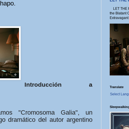
LET THE
Chapo.
LET THE FO
the Blatant 
Extravagant 
Introducción a
Translate
Select Lan
Sleepwalkin
ntamos
"Cromosoma Galia"
, un
go dramático del autor argentino