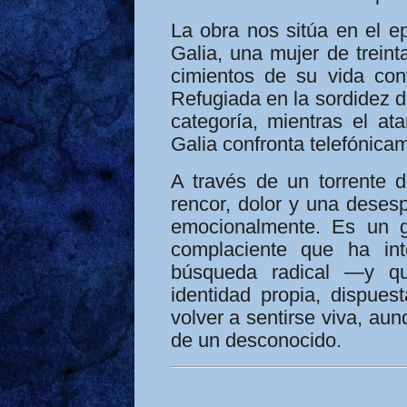
La obra nos sitúa en el ep
Galia, una mujer de treint
cimientos de su vida cony
Refugiada en la sordidez d
categoría, mientras el ata
Galia confronta telefónicam
A través de un torrente 
rencor, dolor y una deses
emocionalmente. Es un g
complaciente que ha in
búsqueda radical —y qu
identidad propia, dispues
volver a sentirse viva, au
de un desconocido.