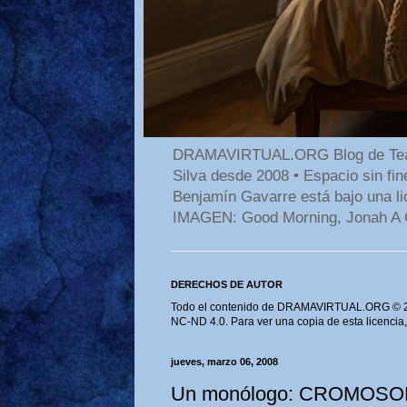
DRAMAVIRTUAL.ORG Blog de Teatro
Silva desde 2008 • Espacio sin f
Benjamín Gavarre está bajo una li
IMAGEN: Good Morning, Jonah A 
DERECHOS DE AUTOR
Todo el contenido de DRAMAVIRTUAL.ORG © 202
NC-ND 4.0. Para ver una copia de esta licencia
jueves, marzo 06, 2008
Un monólogo: CROMOSOMA