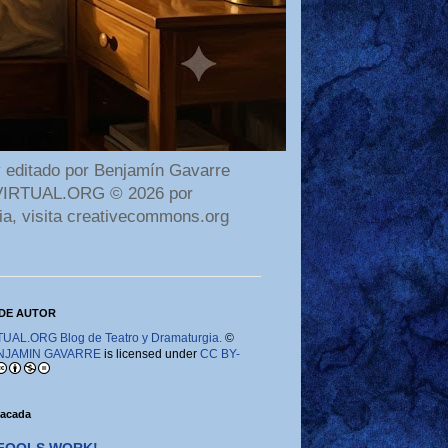
 editado por Benjamín Gavarre
AMAVIRTUAL.ORG © 2026 por
ia, visita creativecommons.org
DE AUTOR
AL.ORG Blog de Teatro y Dramaturgia.
©
NJAMIN GAVARRE
is licensed under
CC BY-
tacada