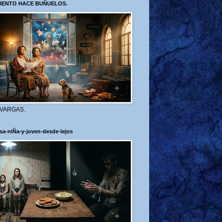
VIENTO HACE BUÑUELOS.
 VARGAS.
sa-niÑa-y-joven-desde-lejos