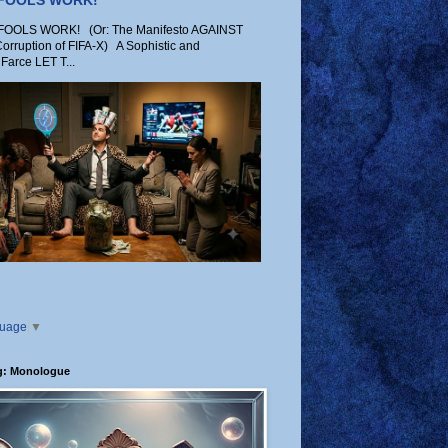
 FOOLS WORK!
OLS WORK! (Or: The Manifesto AGAINST
Corruption of FIFA-X) A Sophistic and
Farce LET T...
guage
▼
g: Monologue