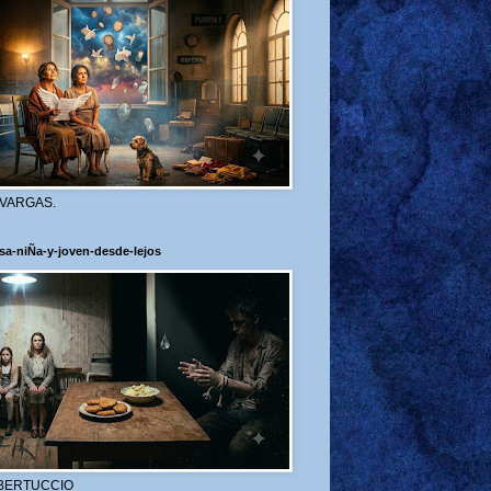
 VARGAS.
sa-niÑa-y-joven-desde-lejos
BERTUCCIO