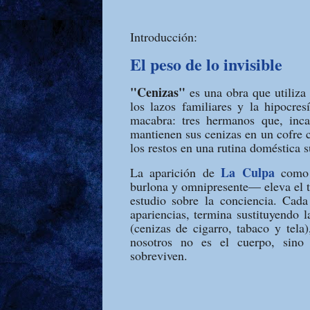
Introducción:
El peso de lo invisible
"Cenizas"
es una obra que utiliza 
los lazos familiares y la hipocre
macabra: tres hermanos que, inc
mantienen sus cenizas en un cofre c
los restos en una rutina doméstica su
La Culpa
La aparición de
como u
burlona y omnipresente— eleva el t
estudio sobre la conciencia. Cad
apariencias, termina sustituyendo l
(cenizas de cigarro, tabaco y tela
nosotros no es el cuerpo, sino
sobreviven.