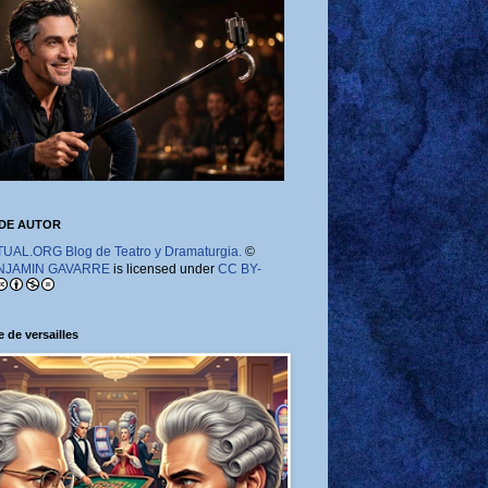
DE AUTOR
AL.ORG Blog de Teatro y Dramaturgia.
©
NJAMIN GAVARRE
is licensed under
CC BY-
 de versailles