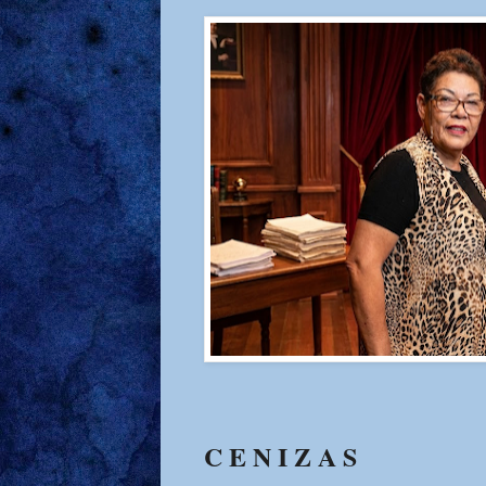
C E N I Z A S