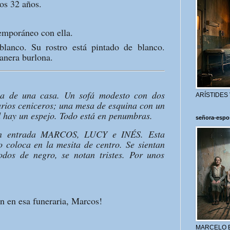
os 32 años.
mporáneo con ella.
lanco. Su rostro está pintado de blanco.
anera burlona.
ala de una casa. Un sofá modesto con dos
ARÍSTIDES
arios ceniceros; una mesa de esquina con un
ed hay un espejo. Todo está en penumbras.
señora-espo
cen entrada MARCOS, LUCY e INÉS. Esta
o coloca en la mesita de centro. Se sientan
dos de negro, se notan tristes. Por unos
n en esa funeraria, Marcos!
MARCELO 