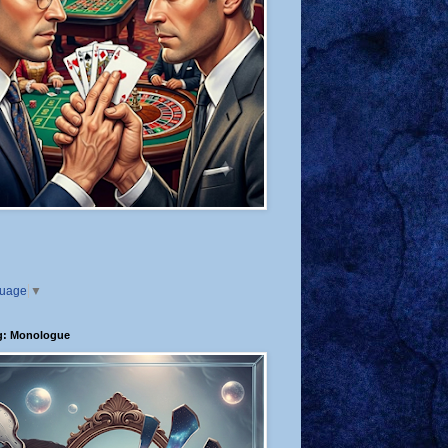
guage
▼
g: Monologue