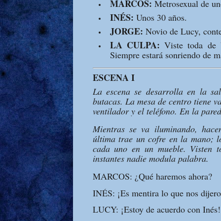
MARCOS:
Metrosexual de un
INÉS:
Unos 30 años.
JORGE:
Novio de Lucy, conte
LA CULPA:
Viste toda de b
Siempre estará sonriendo de m
ESCENA I
La escena se desarrolla en la s
butacas. La mesa de centro tiene v
ventilador y el teléfono. En la par
Mientras se va iluminando, ha
última trae un cofre en la mano; l
cada uno en un mueble. Visten to
instantes nadie modula palabra.
MARCOS: ¿Qué haremos ahora?
INÉS: ¡Es mentira lo que nos dijero
LUCY: ¡Estoy de acuerdo con Inés!