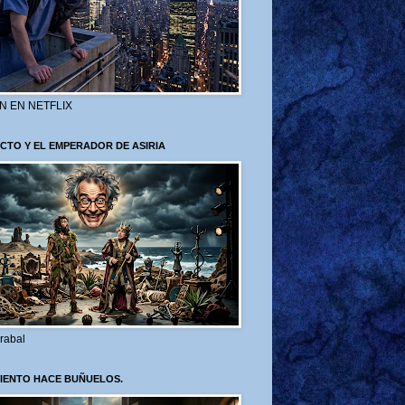
N EN NETFLIX
CTO Y EL EMPERADOR DE ASIRIA
rabal
VIENTO HACE BUÑUELOS.