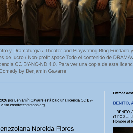
 y Dramaturgia / Theater and Playwriting Blog Fundado y
ines de lucro / Non-profit space Todo el contenido de DR
cencia CC BY-NC-ND 4.0. Para ver una copia de esta licenc
Comedy by Benjamín Gavarre
Entrada des
6 por Benjamín Gavarre está bajo una licencia CC BY-
BENITO, A
, visita creativecommons.org
BENITO, A 
(TIPO Stand
Hombre al bo
venezolana Noreida Flores