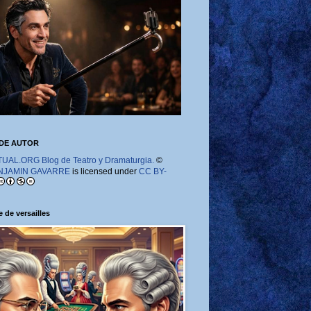
DE AUTOR
AL.ORG Blog de Teatro y Dramaturgia.
©
NJAMIN GAVARRE
is licensed under
CC BY-
 de versailles