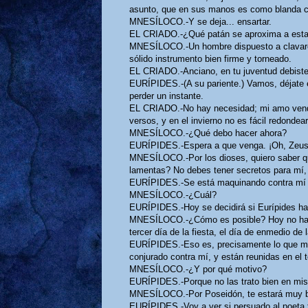
asunto, que en sus manos es como blanda c
MNESÍLOCO.-Y se deja... ensartar.
EL CRIADO.-¿Qué patán se aproxima a est
MNESÍLOCO.-Un hombre dispuesto a clavaros 
sólido instrumento bien firme y torneado.
EL CRIADO.-Anciano, en tu juventud debiste
EURÍPIDES.-(A su pariente.) Vamos, déjate en
perder un instante.
EL CRIADO.-No hay necesidad; mi amo vend
versos, y en el invierno no es fácil redondear 
MNESÍLOCO.-¿Qué debo hacer ahora?
EURÍPIDES.-Espera a que venga. ¡Oh, Zeus
MNESÍLOCO.-Por los dioses, quiero saber qu
lamentas? No debes tener secretos para mí,
EURÍPIDES.-Se está maquinando contra mí 
MNESÍLOCO.-¿Cuál?
EURÍPIDES.-Hoy se decidirá si Eurípides ha d
MNESÍLOCO.-¿Cómo es posible? Hoy no hay se
tercer día de la fiesta, el día de enmedio de
EURÍPIDES.-Eso es, precisamente lo que me 
conjurado contra mí, y están reunidas en el 
MNESÍLOCO.-¿Y por qué motivo?
EURÍPIDES.-Porque no las trato bien en mis 
MNESÍLOCO.-Por Poseidón, te estará muy bi
EURÍPIDES.-Voy a ver si persuado al poeta t