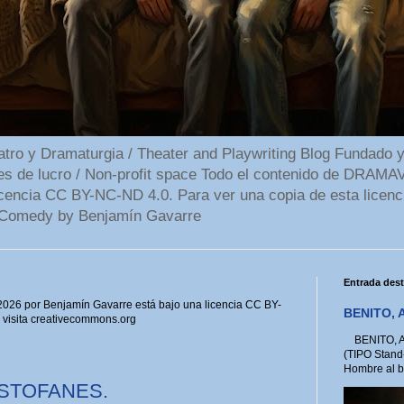
 y Dramaturgia / Theater and Playwriting Blog Fundado y
ines de lucro / Non-profit space Todo el contenido de DR
cencia CC BY-NC-ND 4.0. Para ver una copia de esta licenc
Comedy by Benjamín Gavarre
Entrada des
6 por Benjamín Gavarre está bajo una licencia CC BY-
BENITO, A
, visita creativecommons.org
BENITO, A 
(TIPO Stand
Hombre al bo
ISTOFANES.