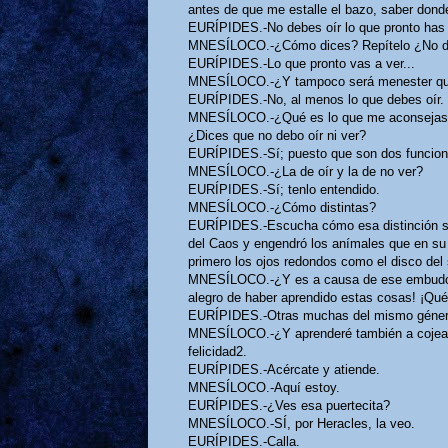
antes de que me estalle el bazo, saber don
EURÍPIDES.-No debes oír lo que pronto has 
MNESÍLOCO.-¿Cómo dices? Repítelo ¿No de
EURÍPIDES.-Lo que pronto vas a ver...
MNESÍLOCO.-¿Y tampoco será menester qu
EURÍPIDES.-No, al menos lo que debes oír.
MNESÍLOCO.-¿Qué es lo que me aconsejas? 
¿Dices que no debo oír ni ver?
EURÍPIDES.-Sí; puesto que son dos funciones
MNESÍLOCO.-¿La de oír y la de no ver?
EURÍPIDES.-Sí; tenlo entendido.
MNESÍLOCO.-¿Cómo distintas?
EURÍPIDES.-Escucha cómo esa distinción se
del Caos y engendró los anímales que en su 
primero los ojos redondos como el disco del
MNESÍLOCO.-¿Y es a causa de ese embudo po
alegro de haber aprendido estas cosas! ¡Qué
EURÍPIDES.-Otras muchas del mismo género
MNESÍLOCO.-¿Y aprenderé también a cojear 
felicidad2.
EURÍPIDES.-Acércate y atiende.
MNESÍLOCO.-Aquí estoy.
EURÍPIDES.-¿Ves esa puertecita?
MNESÍLOCO.-SÍ, por Heracles, la veo.
EURÍPIDES.-Calla.