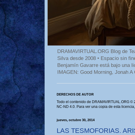
DRAMAVIRTUAL.ORG Blog de Teatro
Silva desde 2008 • Espacio sin f
Benjamín Gavarre está bajo una li
IMAGEN: Good Morning, Jonah A 
DERECHOS DE AUTOR
Todo el contenido de DRAMAVIRTUAL.ORG © 202
NC-ND 4.0. Para ver una copia de esta licencia
jueves, octubre 30, 2014
LAS TESMOFORIAS. AR