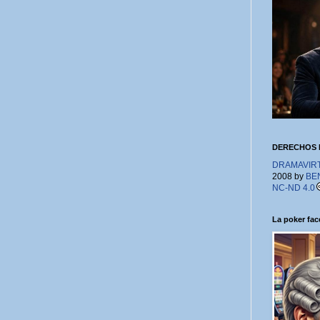
DERECHOS 
DRAMAVIRTU
2008 by
BE
NC-ND 4.0
La poker face