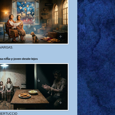
 VARGAS.
sa-niÑa-y-joven-desde-lejos
BERTUCCIO