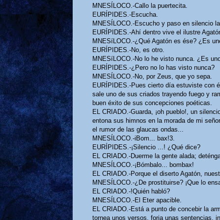
MNESÍLOCO.-Callo la puertecita.
EURÍPIDES.-Escucha.
MNESÍLOCO.-Escucho y paso en silencio la 
EURÍPIDES.-Ahí dentro vive el ilustre Agatón
MNESíLOCO.-¿Qué Agatón es ése? ¿Es uno
EURÍPIDES.-No, es otro.
MNESíLOCO.-No lo he visto nunca. ¿Es uno 
EURÍPIDES.-¿Pero no lo has visto nunca?
MNESÍLOCO.-No, por Zeus, que yo sepa.
EURÍPIDES.-Pues cierto día estuviste con é
sale uno de sus criados trayendo fuego y rama
buen éxito de sus concepciones poéticas.
EL CRIADO.-Guarda, ¡oh pueblo!, un silencio 
entona sus himnos en la morada de mi señor. 
el rumor de las glaucas ondas...
MNESÍLOCO.-iBom... bax!3.
EURÍPIDES.-¡Silencio ...! ¿Qué dice?
EL CRIADO.-Duerme la gente alada; deténgase
MNESÍLOCO.-¡Bómbalo... bombax!
EL CRIADO.-Porque el diserto Agatón, nuestr
MNESÍLOCO.-¿De prostituirse? ¡Que lo ensa
EL CRIADO.-!Quién habló?
MNESÍLOCO.-El Eter apacible.
EL CRIADO.-Está a punto de concebir la ar
tornea unos versos, forja unas sentencias, i