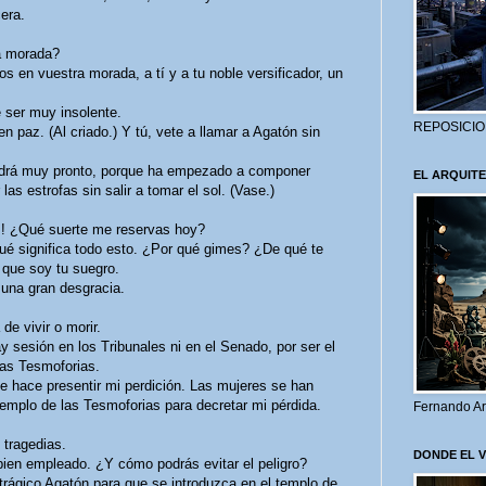
era.
a morada?
en vuestra morada, a tí y a tu noble versificador, un
 ser muy insolente.
REPOSICIO
 paz. (Al criado.) Y tú, vete a llamar a Agatón sin
rá muy pronto, porque ha empezado a componer
EL ARQUITE
las estrofas sin salir a tomar el sol. (Vase.)
! ¿Qué suerte me reservas hoy?
é significa todo esto. ¿Por qué gimes? ¿De qué te
 que soy tu suegro.
una gran desgracia.
e vivir o morir.
sión en los Tribunales ni en el Senado, por ser el
 las Tesmoforias.
hace presentir mi perdición. Las mujeres se han
templo de las Tesmoforias para decretar mi pérdida.
Fernando Ar
tragedias.
DONDE EL 
en empleado. ¿Y cómo podrás evitar el peligro?
rágico Agatón para que se introduzca en el templo de