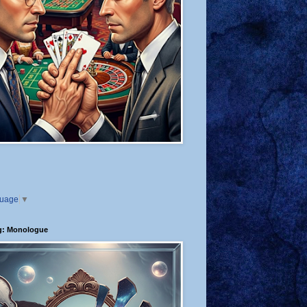
guage
▼
g: Monologue