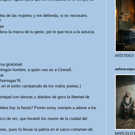
ea de las mujeres y me defienda, si es necesario.
?
er.
va la marca de tu genio; por lo que toca a la astucia,
ARÍSTIDES
a giratoria4.
señora-espo
ingún hombre; a quien veo es a Cirene5.
ar.
hormigas?6.
en el estilo campanudo de los malos poetas.)
estejad con danzas y alaridos de gozo la libertad de
a hoy la fiesta? Pronto estoy siempre a adorar a los
co de oro, que levantó los muros de la ciudad del
es, pues tú llevas la palma en el sacro certamen de
MARCELO 