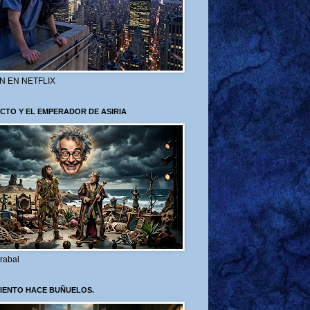
N EN NETFLIX
CTO Y EL EMPERADOR DE ASIRIA
rabal
VIENTO HACE BUÑUELOS.