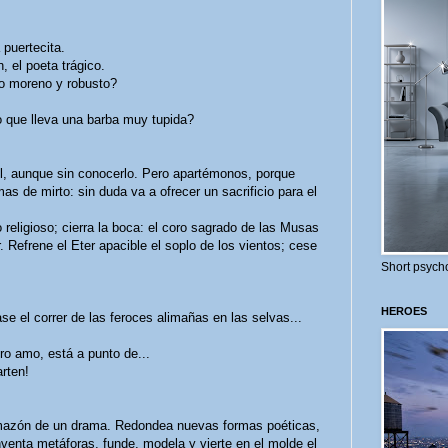
puertecita.
, el poeta trágico.
 moreno y robusto?
que lleva una barba muy tupida?
l, aunque sin conocerlo. Pero apartémonos, porque
s de mirto: sin duda va a ofrecer un sacrificio para el
religioso; cierra la boca: el coro sagrado de las Musas
Refrene el Eter apacible el soplo de los vientos; cese
Short psycho
HEROES
 el correr de las feroces alimañas en las selvas...
o amo, está a punto de...
rten!
mazón de un drama. Redondea nuevas formas poéticas,
nventa metáforas, funde, modela y vierte en el molde el