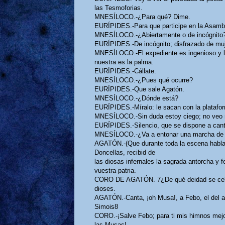
las Tesmoforias.
MNESÍLOCO.-¿Para qué? Dime.
EURÍPIDES.-Para que participe en la Asambl
MNESÍLOCO.-¿Abiertamente o de incógnito
EURÍPIDES.-De incógnito; disfrazado de muj
MNESÍLOCO.-El expediente es ingenioso y lle
nuestra es la palma.
EURÍPIDES.-Cállate.
MNESÍLOCO.-¿Pues qué ocurre?
EURÍPIDES.-Que sale Agatón.
MNESÍLOCO.-¿Dónde está?
EURÍPIDES.-Míralo: le sacan con la plataform
MNESÍLOCO.-Sin duda estoy ciego; no veo n
EURÍPIDES.-Silencio, que se dispone a cant
MNESÍLOCO.-¿Va a entonar una marcha de 
AGATÓN.-(Que durante toda la escena habla 
Doncellas, recibid de
las diosas infernales la sagrada antorcha y f
vuestra patria.
CORO DE AGATÓN. 7¿De qué deidad se celebr
dioses.
AGATÓN.-Canta, ¡oh Musa!, a Febo, el del ar
Simois8
CORO.-¡Salve Febo; para ti mis himnos mejor
las Musas!