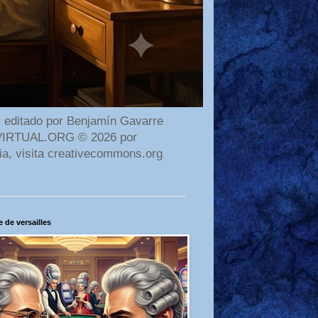
 editado por Benjamín Gavarre
AMAVIRTUAL.ORG © 2026 por
ia, visita creativecommons.org
 de versailles