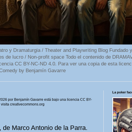
 y Dramaturgia / Theater and Playwriting Blog Fundado y
ines de lucro / Non-profit space Todo el contenido de DR
cencia CC BY-NC-ND 4.0. Para ver una copia de esta licenc
Comedy by Benjamín Gavarre
La poker face
6 por Benjamín Gavarre está bajo una licencia CC BY-
, visita creativecommons.org
 de Marco Antonio de la Parra.