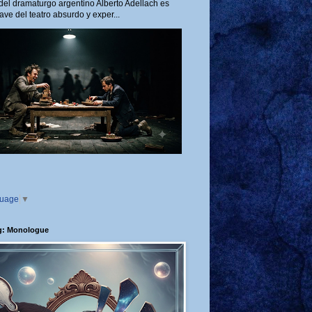
del dramaturgo argentino Alberto Adellach es
ave del teatro absurdo y exper...
guage
▼
g: Monologue