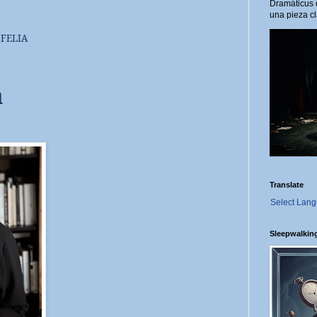
Dramáticus 
una pieza cl
FELIA
a
Translate
Select Lan
Sleepwalkin