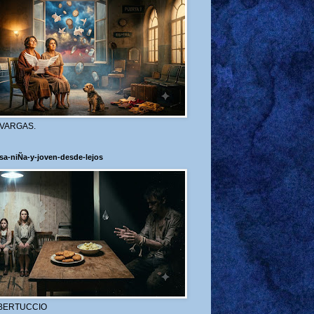
 VARGAS.
sa-niÑa-y-joven-desde-lejos
BERTUCCIO