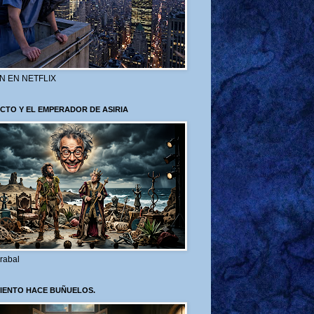
N EN NETFLIX
CTO Y EL EMPERADOR DE ASIRIA
rabal
VIENTO HACE BUÑUELOS.