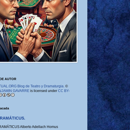
DE AUTOR
AL.ORG Blog de Teatro y Dramaturgia.
©
NJAMIN GAVARRE
is licensed under
CC BY-
tacada
RAMÁTICUS.
MÁTICUS Alberto Adellach Homus