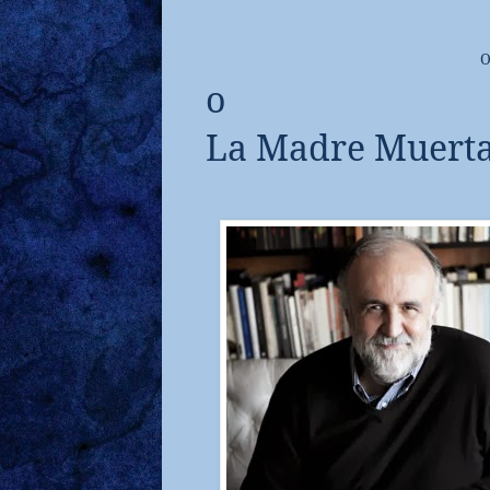
O
o
La Madre Muert