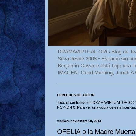
DRAMAVIRTUAL.ORG Blog de Teatro
Silva desde 2008 • Espacio sin f
Benjamín Gavarre está bajo una li
IMAGEN: Good Morning, Jonah A 
DERECHOS DE AUTOR
Todo el contenido de DRAMAVIRTUAL.ORG © 202
NC-ND 4.0. Para ver una copia de esta licencia
viernes, noviembre 08, 2013
OFELIA o la Madre Muerta,