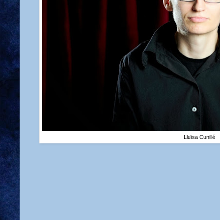
Lluïsa Cunillé