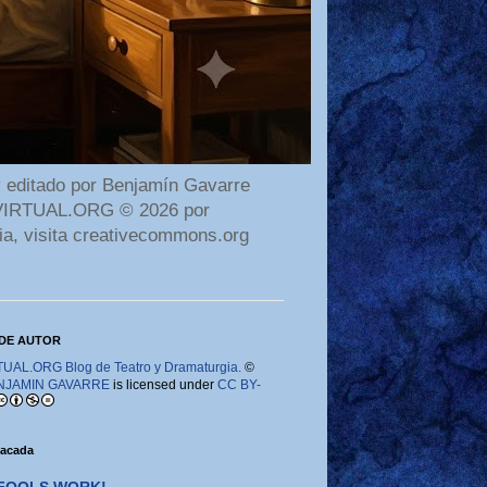
 editado por Benjamín Gavarre
AMAVIRTUAL.ORG © 2026 por
ia, visita creativecommons.org
DE AUTOR
AL.ORG Blog de Teatro y Dramaturgia.
©
NJAMIN GAVARRE
is licensed under
CC BY-
tacada