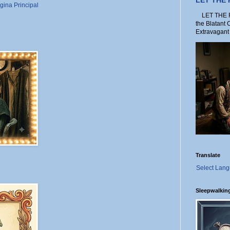
LET THE
gina Principal
LET THE FO
the Blatant 
Extravagant 
Translate
Select Lan
Sleepwalkin