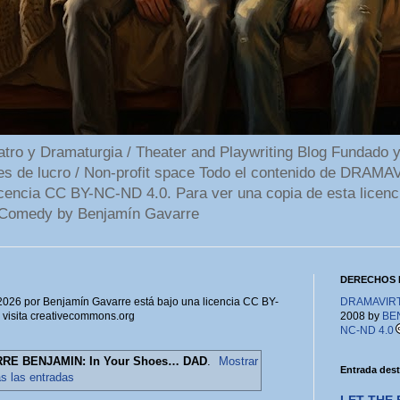
 y Dramaturgia / Theater and Playwriting Blog Fundado y
ines de lucro / Non-profit space Todo el contenido de DR
cencia CC BY-NC-ND 4.0. Para ver una copia de esta licenc
Comedy by Benjamín Gavarre
DERECHOS 
6 por Benjamín Gavarre está bajo una licencia CC BY-
DRAMAVIRTU
, visita creativecommons.org
2008 by
BE
NC-ND 4.0
RE BENJAMIN: In Your Shoes… DAD
.
Mostrar
Entrada des
as las entradas