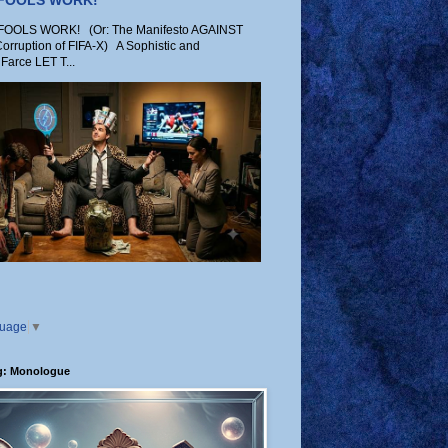
 FOOLS WORK!
OLS WORK! (Or: The Manifesto AGAINST
Corruption of FIFA-X) A Sophistic and
Farce LET T...
guage
▼
g: Monologue