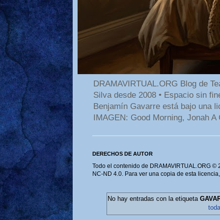
DRAMAVIRTUAL.ORG Blog de Teatro
Silva desde 2008 • Espacio sin f
Benjamín Gavarre está bajo una li
IMAGEN: Good Morning, Jonah A 
DERECHOS DE AUTOR
Todo el contenido de DRAMAVIRTUAL.ORG © 202
NC-ND 4.0. Para ver una copia de esta licencia
No hay entradas con la etiqueta
GAVAR
tod