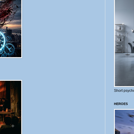
Short psycho
HEROES