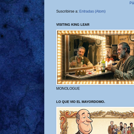
Pá
Suscribirse a:
Entradas (Atom)
VISITING KING LEAR
MONOLOGUE
LO QUE VIO EL MAYORDOMO.