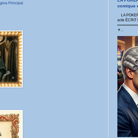
LA POKER
gina Principal
comique e
LA POKER 
acte ÉCRIT
═════════
⚜...