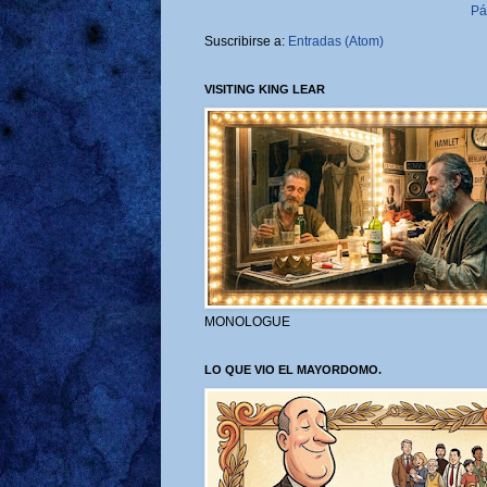
Pá
Suscribirse a:
Entradas (Atom)
VISITING KING LEAR
MONOLOGUE
LO QUE VIO EL MAYORDOMO.