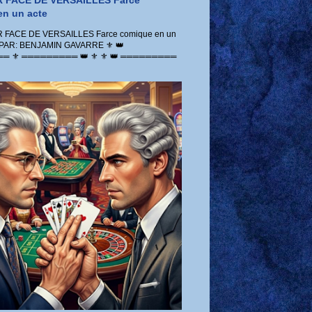
 FACE DE VERSAILLES Farce
n un acte
FACE DE VERSAILLES Farce comique en un
 PAR: BENJAMIN GAVARRE ⚜️ 👑
 ⚜️ ═════════ 👑 ⚜️ ⚜️ 👑 ═════════