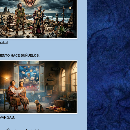
rabal
VIENTO HACE BUÑUELOS.
 VARGAS.