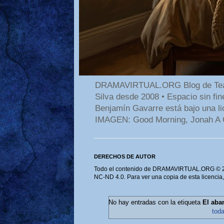
DRAMAVIRTUAL.ORG Blog de Teatro
Silva desde 2008 • Espacio sin f
Benjamín Gavarre está bajo una li
IMAGEN: Good Morning, Jonah A 
DERECHOS DE AUTOR
Todo el contenido de DRAMAVIRTUAL.ORG © 202
NC-ND 4.0. Para ver una copia de esta licencia
No hay entradas con la etiqueta
El aba
tod