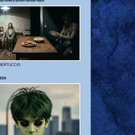
sa-niÑa-y-joven-desde-lejos
BERTUCCIO
EEN