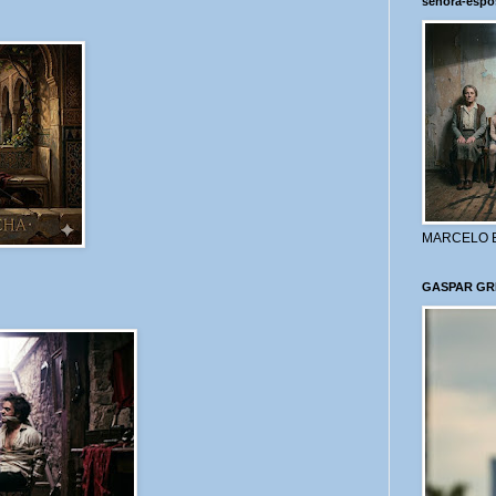
señora-espo
MARCELO 
GASPAR GR