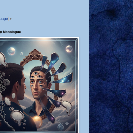
guage
▼
g: Monologue