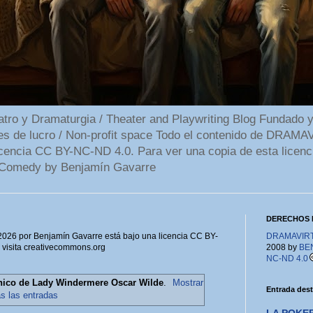
 y Dramaturgia / Theater and Playwriting Blog Fundado y
ines de lucro / Non-profit space Todo el contenido de DR
cencia CC BY-NC-ND 4.0. Para ver una copia de esta licenc
Comedy by Benjamín Gavarre
DERECHOS 
6 por Benjamín Gavarre está bajo una licencia CC BY-
DRAMAVIRTU
, visita creativecommons.org
2008 by
BE
NC-ND 4.0
nico de Lady Windermere Oscar Wilde
.
Mostrar
Entrada des
as las entradas