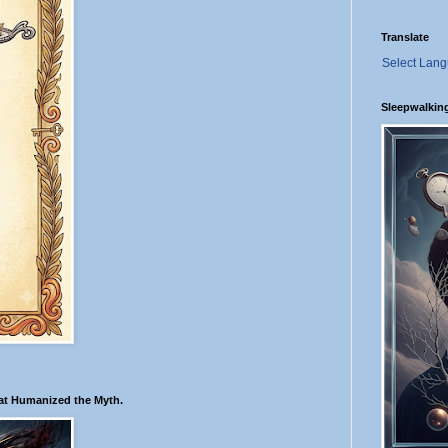
Translate
Select Lan
Sleepwalkin
hat Humanized the Myth.