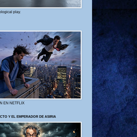
logical play.
N EN NETFLIX
CTO Y EL EMPERADOR DE ASIRIA