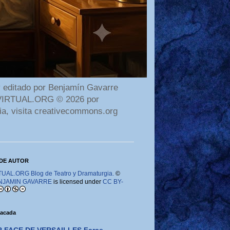
 editado por Benjamín Gavarre
AMAVIRTUAL.ORG © 2026 por
ia, visita creativecommons.org
DE AUTOR
AL.ORG Blog de Teatro y Dramaturgia.
©
NJAMIN GAVARRE
is licensed under
CC BY-
tacada