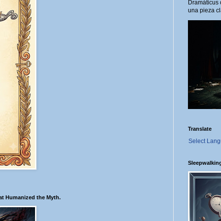
Dramáticus 
una pieza cl
Translate
Select Lan
Sleepwalkin
hat Humanized the Myth.