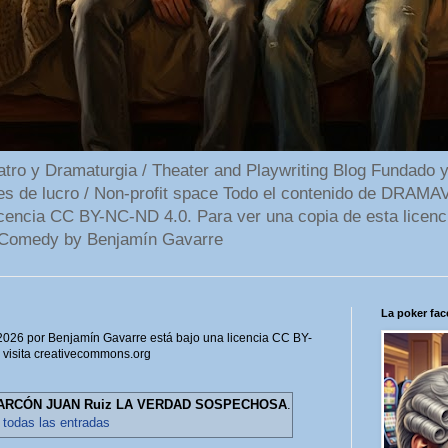
 y Dramaturgia / Theater and Playwriting Blog Fundado y
ines de lucro / Non-profit space Todo el contenido de DR
cencia CC BY-NC-ND 4.0. Para ver una copia de esta licenc
Comedy by Benjamín Gavarre
La poker face
6 por Benjamín Gavarre está bajo una licencia CC BY-
, visita creativecommons.org
ARCÓN JUAN Ruiz LA VERDAD SOSPECHOSA
.
 todas las entradas