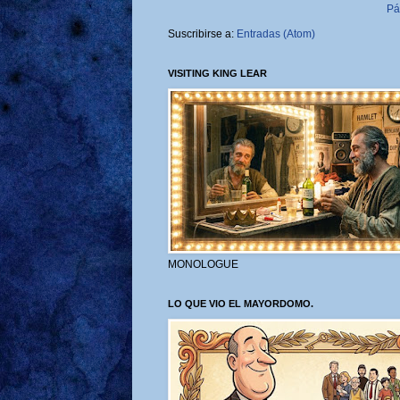
Pá
Suscribirse a:
Entradas (Atom)
VISITING KING LEAR
MONOLOGUE
LO QUE VIO EL MAYORDOMO.