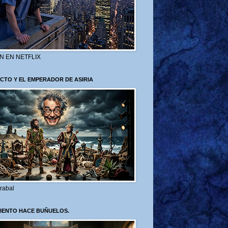
N EN NETFLIX
CTO Y EL EMPERADOR DE ASIRIA
rabal
VIENTO HACE BUÑUELOS.