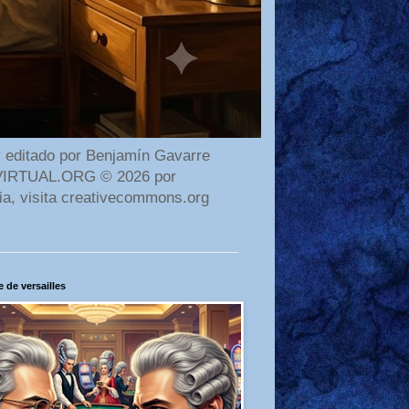
 editado por Benjamín Gavarre
AMAVIRTUAL.ORG © 2026 por
ia, visita creativecommons.org
 de versailles