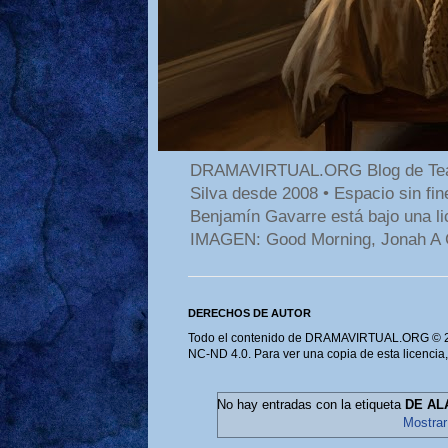
DRAMAVIRTUAL.ORG Blog de Teatro
Silva desde 2008 • Espacio sin f
Benjamín Gavarre está bajo una li
IMAGEN: Good Morning, Jonah A 
DERECHOS DE AUTOR
Todo el contenido de DRAMAVIRTUAL.ORG © 202
NC-ND 4.0. Para ver una copia de esta licencia
No hay entradas con la etiqueta
DE AL
Mostrar