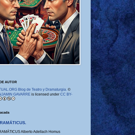
DE AUTOR
AL.ORG Blog de Teatro y Dramaturgia.
©
NJAMIN GAVARRE
is licensed under
CC BY-
tacada
RAMÁTICUS.
MÁTICUS Alberto Adellach Homus