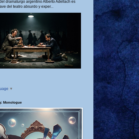
del dramaturgo argentino Alberto Adellach es
ave del teatro absurdo y exper...
guage
▼
g: Monologue