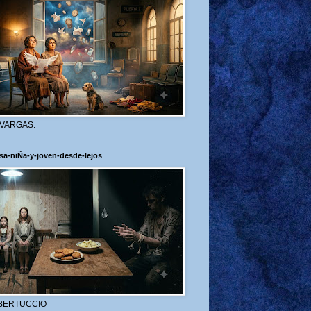
 VARGAS.
sa-niÑa-y-joven-desde-lejos
BERTUCCIO