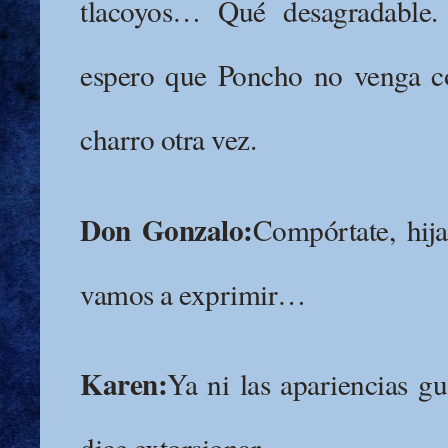
tlacoyos… Qué desagradable. 
espero que Poncho no venga co
charro otra vez.
Don Gonzalo:
Compórtate, hij
vamos a exprimir…
Karen:
Ya ni las apariencias g
dice extorsionar.