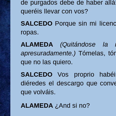
de purgados debe de haber all
queréis llevar con vos?
SALCEDO
Porque sin mi licenc
ropas.
ALAMEDA
(Quitándose la 
apresuradamente.)
Tómelas, tóm
que no las quiero.
SALCEDO
Vos proprio habéi
diéredes el descargo que conv
que volváis.
ALAMEDA
¿And
si no?