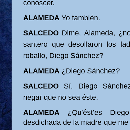
conosce
r.
ALAMEDA
Yo también.
SALCEDO
Dime, Alameda, ¿no 
s
antero que desollaron los la
roballo,
Diego Sánchez?
A
LAMEDA
¿Diego Sánchez?
SALCEDO
Sí, Diego Sánche
negar que no sea éste.
ALAMED
A
¿Qu'ést'es Dieg
desdichada de la madre que me