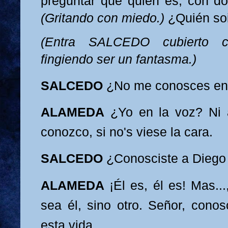
preguntar que quién es, con do
(Gritando con miedo.)
¿Quién so
(Entra SALCEDO cubierto 
fingiendo ser un fantasma.)
SALCEDO
¿No me conosces en 
ALAMEDA
¿Yo en la voz? Ni a
conozco, si no's viese la cara.
SALCEDO
¿Conosciste a Dieg
ALAMEDA
¡Él es, él es! Mas..
sea él, sino otro.
Señor, conos
esta vida.