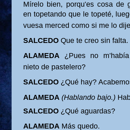
M
írelo bien, porqu'es cosa de 
en topetando que le topeté, lueg
vuesa merced como si me lo dije
SALC
EDO
Que te creo sin falta.
ALAMEDA
¿Pues no m'había
nieto d
e pastelero?
SALCEDO
¿Qué hay? Acabemo
ALAMEDA
(Hab
lando bajo.)
Hab
SALCEDO
¿Qué aguardas?
ALAMEDA
Más
quedo.