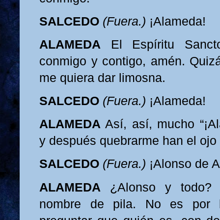
SALCEDO
(Fuera.)
¡Alameda!
ALAMEDA
El Espíritu Sanct
conmigo y contigo, amén. Quiz
me quiera dar limosna.
SALCEDO
(Fuera.)
¡Alameda!
ALAMEDA
Así, así, mucho “¡A
y después quebrarme han el ojo
SALCEDO
(Fuera.)
¡Alonso de 
ALAMEDA
¿Alonso y todo?
nombre de pila. No es por b