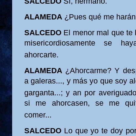
SALCEDO
Sí, hermano.
ALAMEDA
¿Pues qué me harán
SALCEDO
El menor mal que te
misericordiosamente se hay
ahorcarte.
ALAMEDA
¿Ahorcarme? Y des
a galeras..., y más yo que soy a
garganta...; y an
po
r averiguad
si me ahorcasen, se me quit
comer...
S
ALCEDO
Lo que yo te doy po