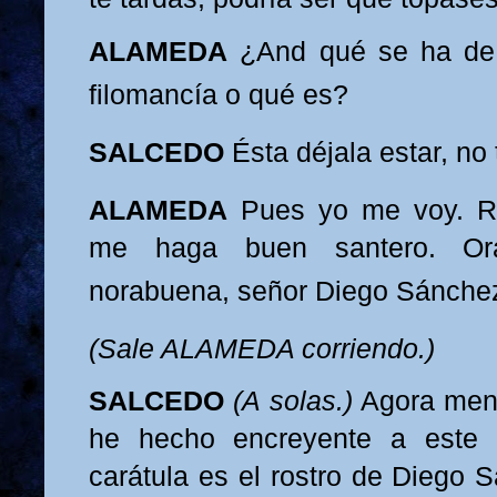
ALAMEDA
¿And
qué se ha de
filomancía o qué es?
SALCEDO
Ésta déjala estar, no 
ALAMEDA
Pues yo me voy. R
me haga buen santero. Ora
norabuena, señor Diego Sánche
(Sa
le ALAMEDA corriendo.)
SALCEDO
(A solas.)
Agora mene
he hecho encreyente a este 
carátula es el rostro de Diego 