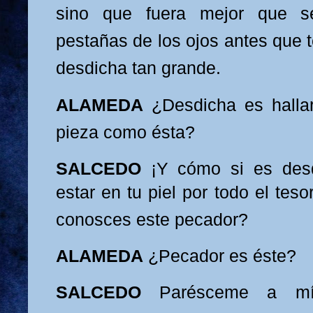
sino que fuera mejor que s
pestañas de los ojos antes
qu
e 
desdicha tan grande.
ALAMEDA
¿Desdicha es halla
pieza como ésta?
SAL
CEDO
¡Y cómo si es desd
estar en tu piel por todo el tes
conosces este pecador?
ALAMEDA
¿Pecador es és
te?
SALCEDO
Parésceme a mí