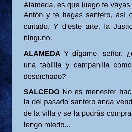
Alameda, es que luego te vayas 
Antón y te hagas santero, así c
cuitado. Y
d'este arte, la
Justi
ninguno.
ALAMEDA
Y dígame, señor, 
una tablilla y campani
lla como
desdichado?
SALCEDO
No es
menester hac
la del pasado santero anda vend
de
la villa y se la podrás compr
tengo miedo...