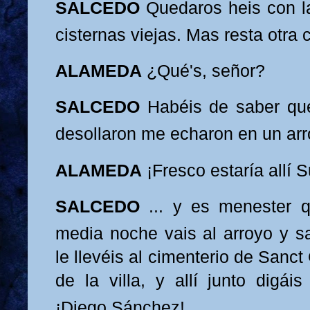
SALCEDO
Quedaros heis con l
cisternas viejas. Mas resta otra 
ALAMEDA
¿Qué's, señor?
SALCEDO
Habéis de saber qu
desollaron me echaron en un arr
ALAM
EDA
¡Fresco estaría allí 
SALCEDO
...
y es menest
er 
media noche vais al arroyo y s
le llevéis al cimenterio de Sanct 
de la villa, y allí junto digái
¡Diego Sánchez!