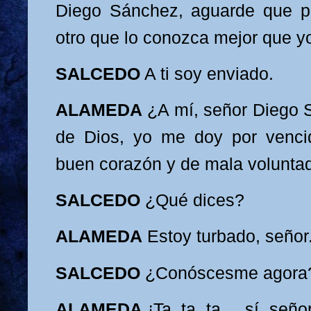
Die
go Sánchez, aguarde que p
otro que lo
conozca mejor que y
SALCED
O
A ti soy enviado.
ALAMEDA
¿A mí, señor Diego
de Dio
s, yo me doy por venc
buen corazón y de mala volunta
SALCEDO
¿Qué dices?
ALAMEDA
Estoy turbado, señor
SALCEDO
¿
Con
óscesme agora
ALAMEDA
¡Ta, ta, ta..., sí, señor