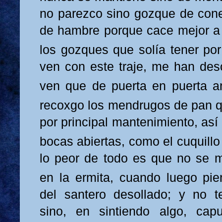
no parezco sino gozque de cone
de hambre porque cace mejor a
los gozques que solía ten
er
po
ven con este traje, me han de
ven que de puerta en puer
ta a
r
ecoxgo los mendrugos de pan q
por principal mantenimiento, así
bocas abiertas,
como el cuquillo
lo peor de todo es que no se 
en la ermita, cuando luego pie
del santero desollado; y no t
sino, en sintiendo algo, ca