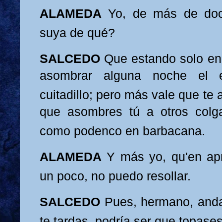
ALAMEDA
Yo, de más de doci
suya de qué?
SALCEDO
Que estando solo
en
asombrar alguna noche el e
cuitadillo; pero más vale que
te 
que asombres tú a otros colg
como podenco en barbacana.
ALAME
DA
Y más yo, qu
'en a
un poco, no puedo resollar.
SALCEDO
Pues, hermano, anda 
te tardas, podría ser
que topases 