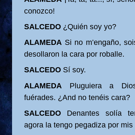
conozco!
SALCEDO
¿Quién s
oy yo?
ALAMEDA
Si no m'engaño, soi
desollaron
la cara por roballe.
SALCEDO
Sí soy.
ALAMEDA
Pluguiera a Di
f
uérades. ¿And
no tenéis cara?
SALCEDO
Denantes solía t
agora la tengo pegadiza por mis