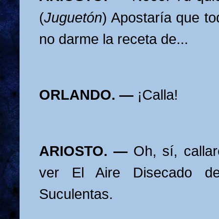
(
Juguetón
) Apostaría que t
no darme la receta de...
ORLANDO. —
¡Calla!
ARIOSTO. —
Oh, sí, calla
ver El Aire Disecado d
Suculentas.