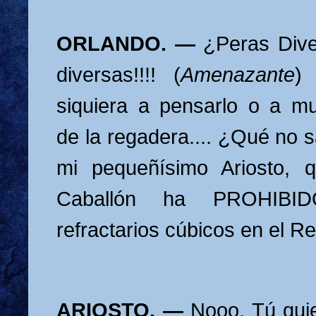
ORLANDO. —
¿Peras Div
diversas!!!! (
Amenazante
)
siquiera a pensarlo o a m
de la regadera.... ¿Qué no 
mi pequeñísimo Ariosto, q
Caballón ha PROHIBIDO
refractarios cúbicos en el R
ARIOSTO. —
Nooo. Tú qui