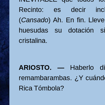
Recinto: es decir inc
(
Cansado
) Ah. En fin. Llev
huesudas su dotación s
cristalina.
ARIOSTO. —
Haberlo d
remambarambas. ¿Y cuándo 
Rica Tómbola?