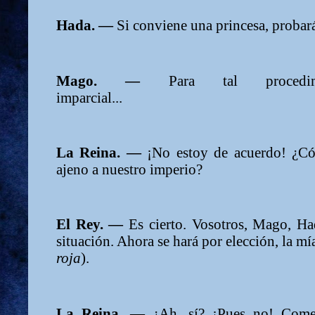
Hada. —
Si conviene una princesa, probará
Mago. —
Para tal procedi
imparcial...
La Reina. —
¡No estoy de acuerdo! ¿Có
ajeno a nuestro imperio?
El Rey. —
Es cierto. Vosotros, Mago, Hada
situación. Ahora se hará por elección, la m
roja
).
La Reina. —
¿Ah, sí? ¡Pues no! Come