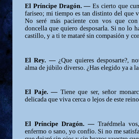
El Príncipe Dragón. —
Es cierto que cum
fariseo; mi tiempo es tan distinto del que v
No seré más paciente con vos que con 
doncella que quiero desposarla. Si no lo ha
castillo, y a ti te mataré sin compasión y c
El Rey. —
¿Que quieres desposarte?, no
alma de júbilo diverso. ¿Has elegido ya a l
El Paje. —
Tiene que ser, señor monarc
delicada que viva cerca o lejos de este reino
El Príncipe Dragón. —
Traédmela vos,
enfermo o sano, yo confío. Si no me satisfa
que dejaré sin ojos y sin brazos vuestro cue