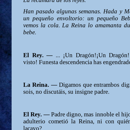
La recámara de los reyes.
Han pasado algunas semanas. Hada y Ma
un pequeño envoltorio: un pequeño Be
vemos la cola. La Reina lo amamanta du
bebe.
El Rey. —
... ¡Un Dragón!¡Un Dragón!
visto! Funesta descendencia has engendrad
La Reina. —
Digamos que entrambos dig
sois, no discutáis, su insigne padre.
El Rey. —
Padre digno, mas innoble el hijo
adulterio cometió la Reina, ni con quié
lacayo?