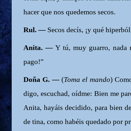
hacer que nos quedemos secos.
Rul. —
Secos decís, ¡y qué hiperból
Anita. —
Y tú, muy guarro, nada m
pago!”
Doña G. —
(
Toma el mando
) Como
digo, escuchad, oídme: Bien me pare
Anita, hayáis decidido, para bien 
de tina, como habéis quedado por p