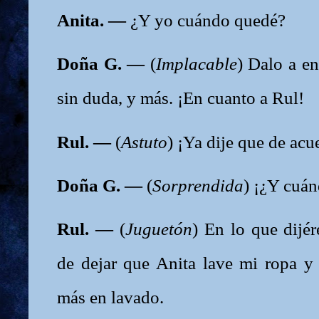
Anita. —
¿Y yo cuándo quedé?
Doña G. —
(
Implacable
) Dalo a en
sin duda, y más. ¡En cuanto a Rul!
Rul. —
(
Astuto
) ¡Ya dije que de ac
Doña G. —
(
Sorprendida
) ¡¿Y cuá
Rul. —
(
Juguetón
) En lo que dijé
de dejar que Anita lave mi ropa y 
más en lavado.