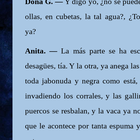
Doña G. —
Y digo yo, ¿no se pued
ollas, en cubetas, la tal agua?, ¿
ya?
Anita. —
La más parte se ha esc
desagües, tía. Y la otra, ya anega la
toda jabonuda y negra como está,
invadiendo los corrales, y las gall
puercos se resbalan, y la vaca ya n
que le acontece por tanta espuma y 