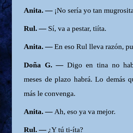
Anita. —
¡No sería yo tan mugrosit
Rul. —
Sí, va a pestar, tiíta.
Anita. —
En eso Rul lleva razón, p
Doña G. —
Digo en tina no hab
meses de plazo habrá. Lo demás q
más le convenga.
Anita. —
Ah, eso ya va mejor.
Rul. —
¿Y tú ti-íta?