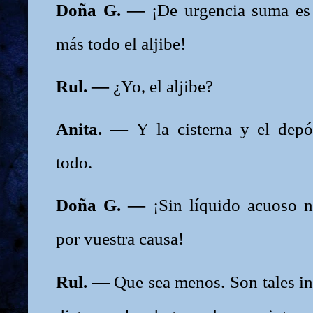
Doña G. —
¡De urgencia suma es
más todo el aljibe!
Rul. —
¿Yo, el aljibe?
Anita. —
Y la cisterna y el dep
todo.
Doña G. —
¡Sin líquido acuoso 
por vuestra causa!
Rul. —
Que sea menos. Son tales i