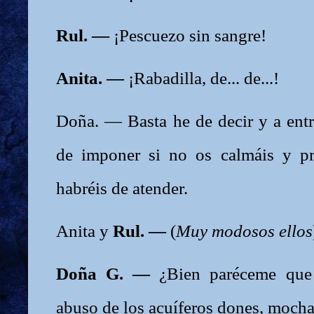
Rul. —
¡Pescuezo sin sangre!
Anita. —
¡Rabadilla, de... de...!
Doña. — Basta he de decir y a ent
de imponer si no os calmáis y pr
habréis de atender.
Anita y
Rul. —
(
Muy modosos ellos
Doña G. —
¿Bien paréceme que
abuso de los acuíferos dones, moc