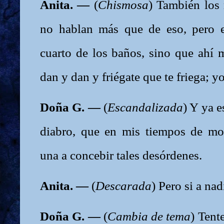
Anita. —
(
Chismosa
) También los 
no hablan más que de eso, pero e
cuarto de los baños, sino que ahí 
dan y dan y friégate que te friega; 
Doña G. —
(
Escandalizada
) Y ya e
diabro, que en mis tiempos de moz
una a concebir tales desórdenes.
Anita. —
(
Descarada
) Pero si a nad
Doña G. —
(
Cambia de tema
) Tent