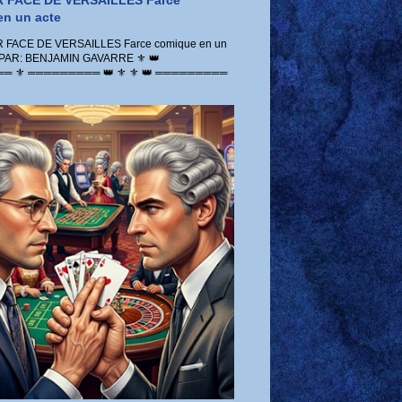
 FACE DE VERSAILLES Farce
n un acte
FACE DE VERSAILLES Farce comique en un
 PAR: BENJAMIN GAVARRE ⚜️ 👑
 ⚜️ ═════════ 👑 ⚜️ ⚜️ 👑 ═════════