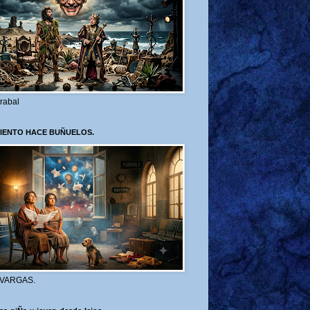
rabal
VIENTO HACE BUÑUELOS.
 VARGAS.