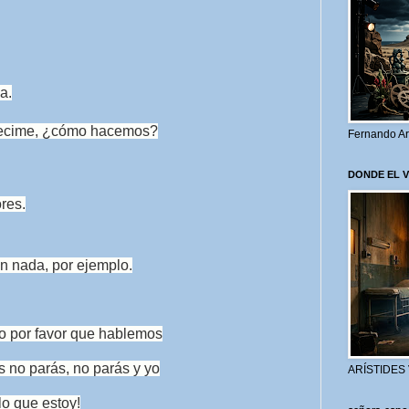
a.
ecime, ¿cómo hacemos?
Fernando Ar
DONDE EL 
res.
n nada, por ejemplo.
do por favor que hablemos
s no parás, no parás y yo
ARÍSTIDES
lo que estoy!