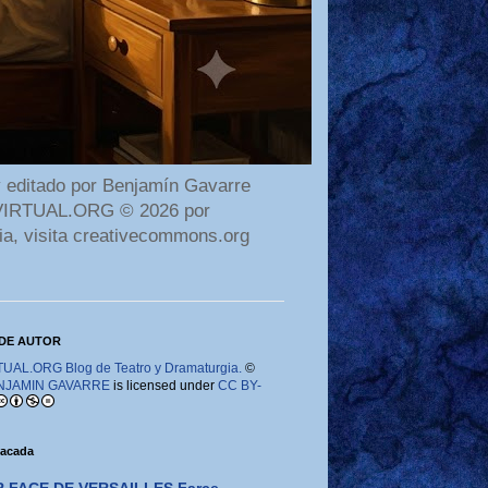
 editado por Benjamín Gavarre
AMAVIRTUAL.ORG © 2026 por
ia, visita creativecommons.org
DE AUTOR
AL.ORG Blog de Teatro y Dramaturgia.
©
NJAMIN GAVARRE
is licensed under
CC BY-
tacada