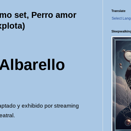
Translate
imo
set,
Perro
amor
Select Lan
xplota)
Sleepwalkin
Albarello
aptado
y
exhibido por
streaming
eatral.