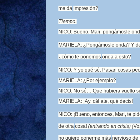
me da
impresión?
Tiempo.
NICO: Bueno, Mari, pongámosle ond
MARIELA: ¿Pongámosle onda? Y d
¿cómo le ponemos
onda a esto?
NICO: Y yo qué sé. Pasan cosas peo
MARIELA: ¿Por ejemplo?
NICO: No sé… Que hubiera vuelto si
MARIELA: ¡Ay, cállate, qué decís!
NICO: ¡Bueno, entonces, Mari, te pi
de otra
cosa!
(entrando en crisis)
¡Vo
no quiero ponerme más
nervioso de 