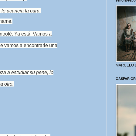
señora-espo
le acaricia la cara.
óname.
trolé. Ya está. Vamos a
ue vamos a encontrarle una
MARCELO 
a a estudiar su pene, lo
GASPAR GR
a otro.