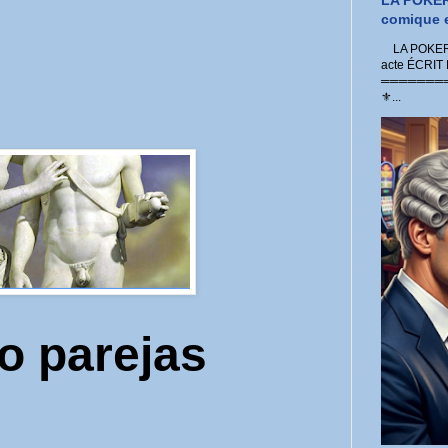
LA POKER
comique e
LA POKER 
acte ÉCRIT
═════════
⚜...
co
parejas