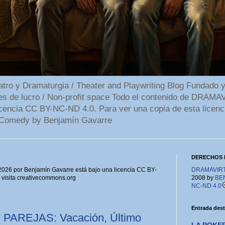
 y Dramaturgia / Theater and Playwriting Blog Fundado y
ines de lucro / Non-profit space Todo el contenido de DR
cencia CC BY-NC-ND 4.0. Para ver una copia de esta licenc
Comedy by Benjamín Gavarre
DERECHOS 
6 por Benjamín Gavarre está bajo una licencia CC BY-
DRAMAVIRTU
, visita creativecommons.org
2008 by
BE
NC-ND 4.0
Entrada des
O PAREJAS: Vacación, Último