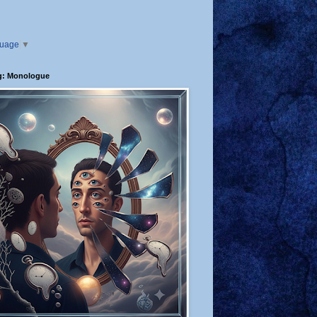
guage
▼
g: Monologue