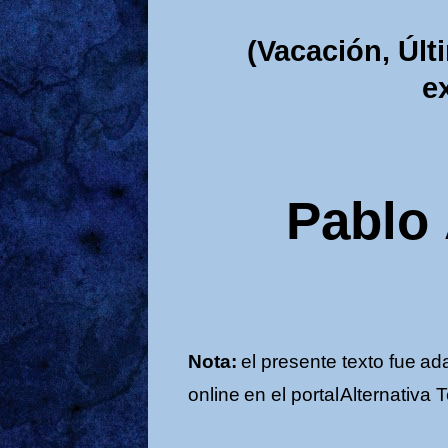
(Vacación,
Últ
e
Pablo
Nota:
el
presente
texto
fue
ad
online
en
el
portal
Alternativa
T