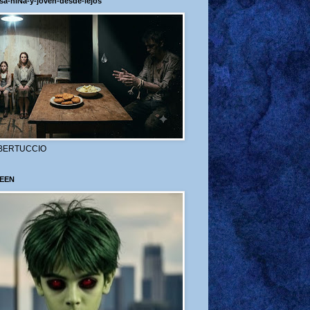
sa-niÑa-y-joven-desde-lejos
BERTUCCIO
EEN