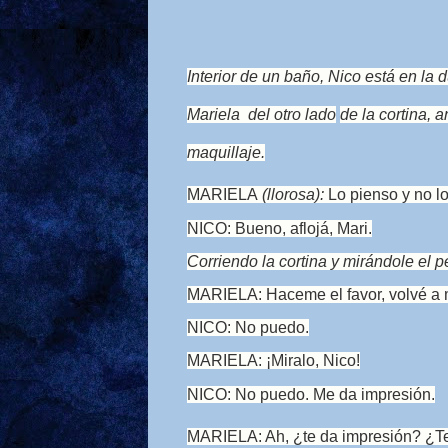
Interior de un baño, Nico está en l
Mariela
del otro lado
de la cortina, a
maquillaje.
MARIELA
(llorosa):
Lo pienso y no l
NICO: Bueno, aflojá, Mari.
Corriendo la cortina y mirándole el p
MARIELA: Haceme el favor, volvé a m
NICO: No puedo.
MARIELA: ¡Miralo, Nico!
NICO: No puedo. Me da impresión.
MARIELA: Ah, ¿te da impresión? ¿Te