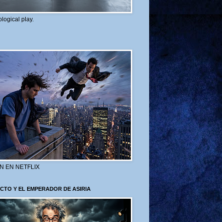
logical play.
N EN NETFLIX
CTO Y EL EMPERADOR DE ASIRIA