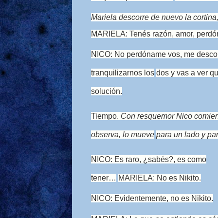
Mariela descorre de nuevo la cortina, 
MARIELA: Tenés razón, amor, perd
NICO: No perdóname vos, me descon
tranquilizarnos los
dos y vas a ver q
solución.
Tiempo.
Con resquemor Nico comienz
observa, lo mueve
para un
lado y par
NICO: Es raro, ¿sabés?, es como
tener…
MARIELA: No es Nikito.
NICO: Evidentemente, no es Nikito.