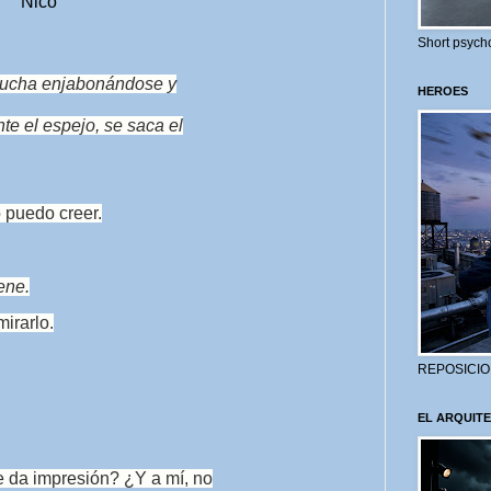
Nico
Short psycho
a ducha enjabonándose y
HEROES
nte el espejo, se saca el
o puedo creer.
ene.
irarlo.
REPOSICIO
EL ARQUITE
 da impresión? ¿Y a mí, no