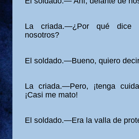
El soldado.— Ahí, delante de no
La criada.—¿Por qué dice
nosotros?
El soldado.—Bueno, quiero decir
La criada.—Pero, ¡tenga cui
¡Casi me mato!
El soldado.—Era la valla de prot