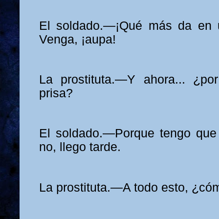
El soldado.—¡Qué más da en un
Venga, ¡aupa!
La prostituta.—Y ahora... ¿po
prisa?
El soldado.—Porque tengo que i
no, llego tarde.
La prostituta.—A todo esto, ¿có