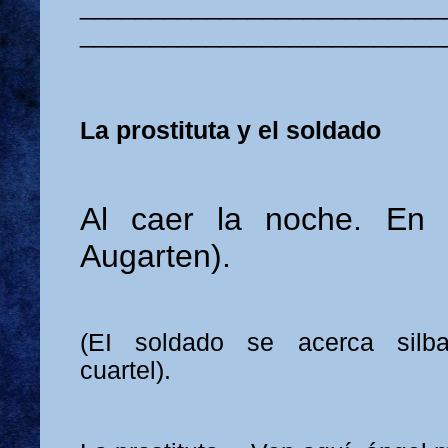
__________________________
__________________________
La prostituta y el soldado
Al caer la noche. En 
Augarten).
(EI soldado se acerca silb
cuartel).