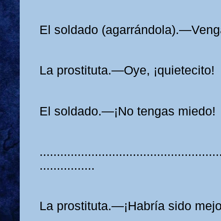
El soldado (agarrándola).—Veng
La prostituta.—Oye, ¡quietecito!
El soldado.—¡No tengas miedo!
....................................................
................
La prostituta.—¡Habría sido mejo