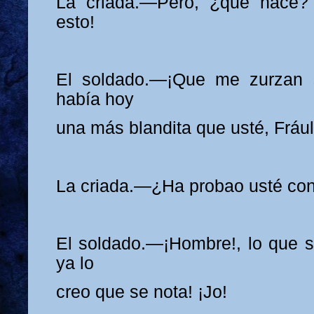
La criada.—Pero, ¿qué hace? 
esto!
El soldado.—¡Que me zurzan 
había hoy
una más blandita que usté, Frául
La criada.—¿Ha probao usté co
El soldado.—¡Hombre!, lo que se
ya lo
creo que se nota! ¡Jo!