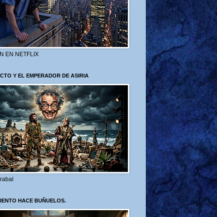
N EN NETFLIX
CTO Y EL EMPERADOR DE ASIRIA
rabal
VIENTO HACE BUÑUELOS.