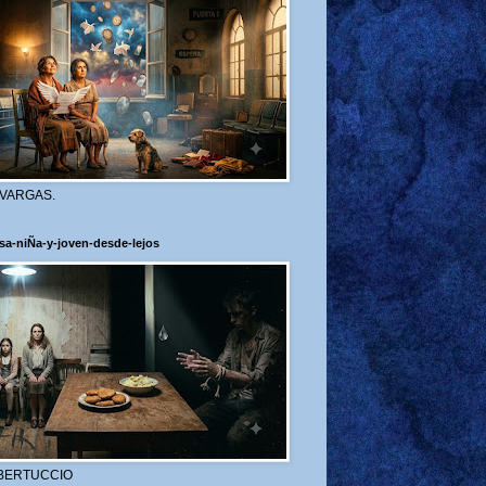
 VARGAS.
sa-niÑa-y-joven-desde-lejos
BERTUCCIO