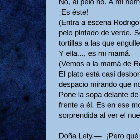
No, al pelo no. A mi her
¡Es éste!
(Entra a escena Rodrigo 
pelo pintado de verde. S
tortillas a las que engul
Y ella..., es mi mamá.
(Vemos a la mamá de Ro
El plato está casi desb
despacio mirando que no 
Pone la sopa delante de 
frente a él. Es en ese m
sorprendida al ver el nue
Doña Lety.— ¡Pero qué 