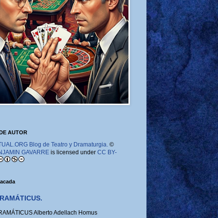
DE AUTOR
AL.ORG Blog de Teatro y Dramaturgia.
©
NJAMIN GAVARRE
is licensed under
CC BY-
tacada
RAMÁTICUS.
MÁTICUS Alberto Adellach Homus