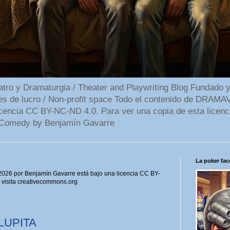
 y Dramaturgia / Theater and Playwriting Blog Fundado y
ines de lucro / Non-profit space Todo el contenido de DR
cencia CC BY-NC-ND 4.0. Para ver una copia de esta licenc
Comedy by Benjamín Gavarre
La poker face
6 por Benjamín Gavarre está bajo una licencia CC BY-
, visita creativecommons.org
LUPITA