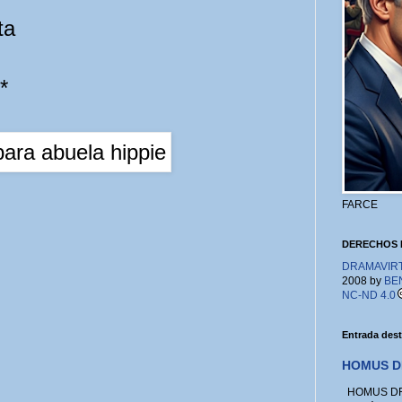
ta
*
FARCE
DERECHOS 
DRAMAVIRTU
2008 by
BE
NC-ND 4.0
Entrada des
HOMUS D
HOMUS DRA