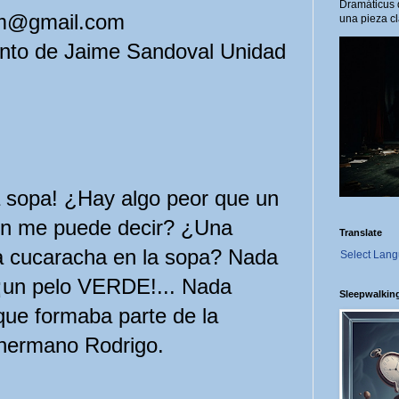
Dramáticus 
am@gmail.com
una pieza cl
ento de Jaime Sandoval Unidad
 sopa! ¿Hay algo peor que un
en me puede decir? ¿Una
Translate
 cucaracha en la sopa? Nada
Select Lan
¡un pelo VERDE!... Nada
Sleepwalkin
que formaba parte de la
hermano Rodrigo.