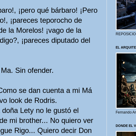
ro!, ¡pero qué bárbaro! ¡Pero
jo!, ¡pareces teporocho de
 de
la Morelos
! ¡vago de
la
REPOSICIO
igo?, ¡pareces diputado del
EL ARQUITE
Ma. Sin ofender.
 Como se dan cuenta a mi Má
vo look de Rodris.
 doña Lety no le gustó el
Fernando Ar
e mi brother... No quiero ver
DONDE EL 
gue Rigo... Quiero decir Don