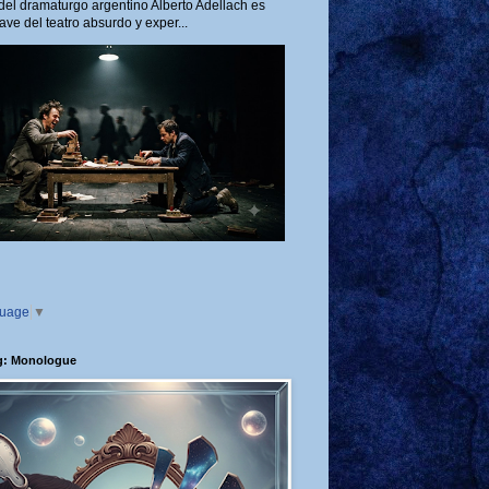
del dramaturgo argentino Alberto Adellach es
ave del teatro absurdo y exper...
guage
▼
g: Monologue