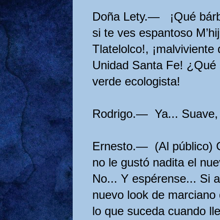
Doña Lety.— ¡Qué bárba
si te ves espantoso M’hi
Tlatelolco!, ¡malviviente
Unidad Santa
Fe! ¿Qué d
verde ecologista!
Rodrigo.— Ya... Suave, 
Ernesto.— (Al público)
no le gustó nadita el nue
No... Y espérense... Si a
nuevo look de marciano d
lo que suceda cuando lle