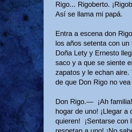
Rigo... Rigoberto. ¡Rig
Así se llama mi papá.
Entra a escena don Rigo
los años setenta con un 
Doña Lety y Ernesto lleg
saco y a que se siente en
zapatos y le echan aire.
de que Don Rigo no vea 
Don Rigo.— ¡Ah familia!, 
hogar de uno! ¡Llegar a
quieren! ¡Sentarse con l
respetan a uno! ¡No sabe