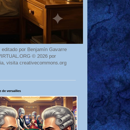
 editado por Benjamín Gavarre
AMAVIRTUAL.ORG © 2026 por
ia, visita creativecommons.org
 de versailles