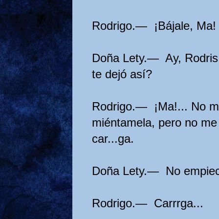
Rodrigo.— ¡Bájale, Ma!
Doña Lety.— Ay, Rodris.
te dejó así?
Rodrigo.— ¡Ma!... No me
miéntamela, pero no me
car...ga.
Doña Lety.— No empiece
Rodrigo.— Carrrga...