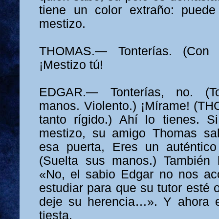
tiene un color extraño: pued
mestizo.
THOMAS.— Tonterías. (Con ci
¡Mestizo tú!
EDGAR.— Tonterías, no. (T
manos. Violento.) ¡Mírame! (T
tanto rígido.) Ahí lo tienes. 
mestizo, su amigo Thomas sald
esa puerta, Eres un auténtico
(Suelta sus manos.) También l
«No, el sabio Edgar no nos ac
estudiar para que su tutor esté o
deje su herencia…». Y ahora e
tiesta.