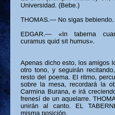
Universidad. (Bebe.)
THOMAS.— No sigas bebiendo. 
EDGAR.— «In taberna cua
curamus quid sit humus».
Apenas dicho esto, los amigos lo
otro tono, y seguirán recitando
resto del poema. El ritmo, perc
sobre la mesa, recordará la o
Carmina Burana, e irá creciendo
frenesí de un aquelarre. THO
unirán al canto. EL TABER
misma posición.