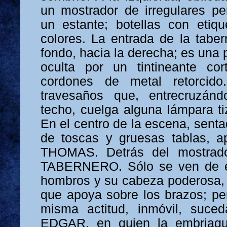
un mostrador de irregulares per
un estante; botellas con etiq
colores. La entrada de la taber
fondo, hacia la derecha; es una 
oculta por un tintineante co
cordones de metal retorcid
travesaños que, entrecruzánd
techo, cuelga alguna lámpara ti
En el centro de la escena, sent
de toscas y gruesas tablas,
THOMAS. Detrás del mostrado
TABERNERO. Sólo se ven de é
hombros y su cabeza poderosa, 
que apoya sobre los brazos; p
misma actitud, inmóvil, suce
EDGAR, en quien la embriague