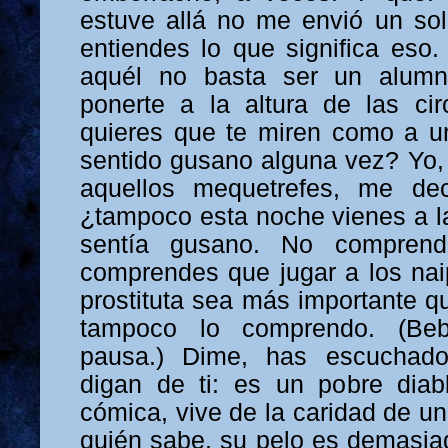
estuve allá no me envió un so
entiendes lo que significa eso
aquél no basta ser un alumno
ponerte a la altura de las cir
quieres que te miren como a u
sentido gusano alguna vez? Yo,
aquellos mequetrefes, me dec
¿tampoco esta noche vienes a l
sentía gusano. No compren
comprendes que jugar a los na
prostituta sea más importante qu
tampoco lo comprendo. (Be
pausa.) Dime, has escuchad
digan de ti: es un pobre diab
cómica, vive de la caridad de un
quién sabe, su pelo es demasiad